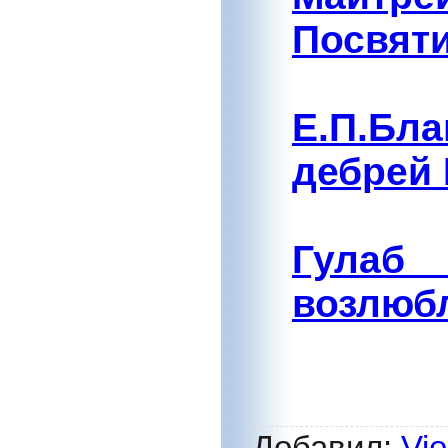
Посвяти
Е.П.Бл
дебрей
Гулаб
возлюб