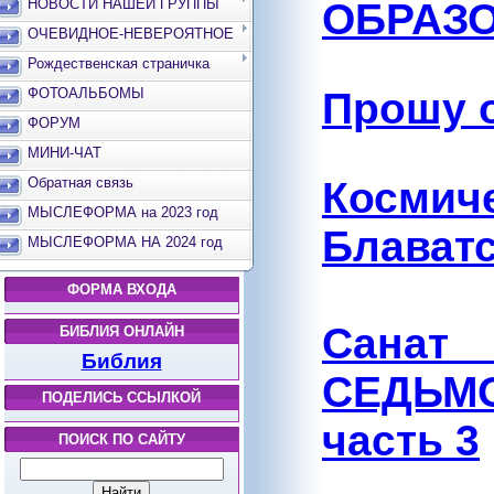
ОБРАЗ
НОВОСТИ НАШЕЙ ГРУППЫ
ОЧЕВИДНОЕ-НЕВЕРОЯТНОЕ
Рождественская страничка
Прошу 
ФОТОАЛЬБОМЫ
ФОРУМ
МИНИ-ЧАТ
Косми
Обратная связь
МЫСЛЕФОРМА на 2023 год
Блават
МЫСЛЕФОРМА НА 2024 год
ФОРМА ВХОДА
Санат
БИБЛИЯ ОНЛАЙН
Библия
СЕДЬМО
ПОДЕЛИСЬ ССЫЛКОЙ
часть 3
ПОИСК ПО САЙТУ