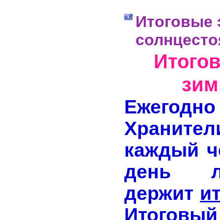
Итоговые 
солнцесто
Итогов
зим
Ежегодн
Хранител
каждый ч
день ле
держит
и
Итогов