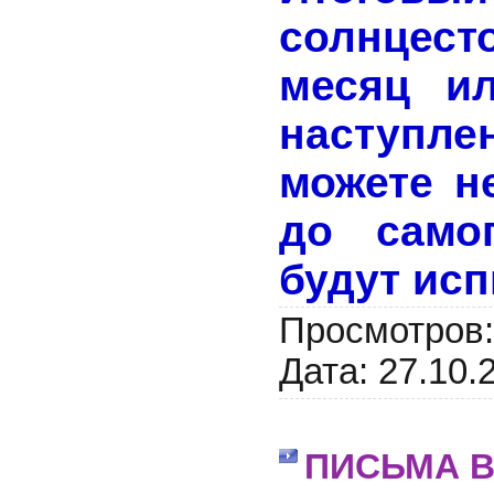
солнцес
месяц и
наступл
можете н
до само
будут ис
Просмотров:
Дата:
27.10.
ПИСЬМА В