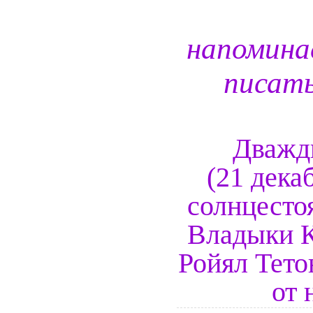
напомина
писат
Дважды
(21 дека
солнцестоя
Владыки К
Ройял Тето
от 