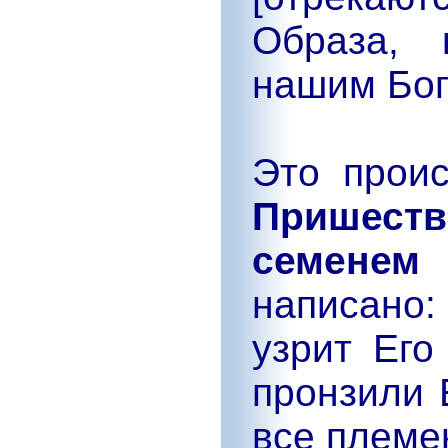
Образа, 
нашим Бог
Это прои
Пришестви
семенем
написано:
узрит Его
пронзили 
все племен