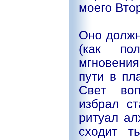
моего Вто
Оно должн
(как пол
мгновени
пути в пл
Свет воп
избрал ст
ритуал ал
сходит т