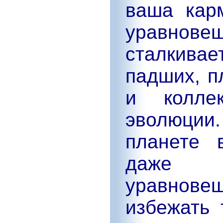
ваша кар
уравно
сталкивае
падших, 
и колле
эволюции
планете 
даже 
уравнов
избежать 