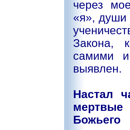
через мо
«я», души
ученичес
Закона, 
самими и
выявлен.
Настал ч
мертвые
Божьего 