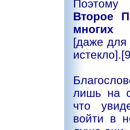
Поэтому 
Второе П
многих 
[даже для
истекло].[9
Благосло
лишь на с
что увид
войти в н