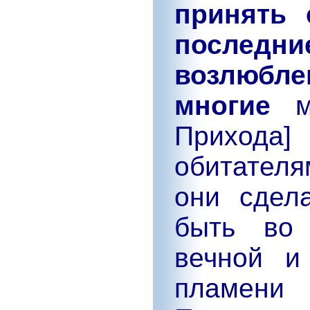
принять 
послед
возлюбле
многие
ми
Приход
обитателя
они сдел
быть во 
вечной и
пламени 