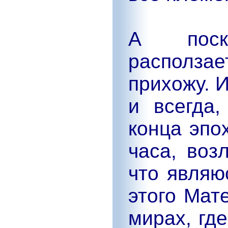
А поск
располза
прихожу. 
и всегда,
конца эпо
часа, воз
что являю
этого Мат
мирах, гд