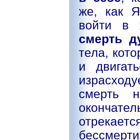
же, как 
войти в 
смерть д
тела, кот
и двигат
израсход
смерть н
окончател
отрекае
бессмерти