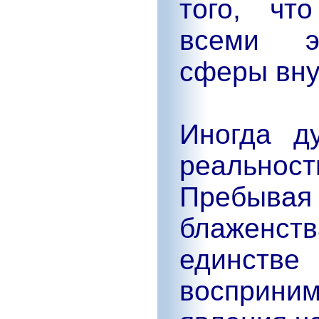
того, чт
всеми э
сферы вну
Иногда д
реальнос
Пребыв
блаженст
единст
восприни