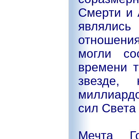
Смерти и 
являлись
отношения
могли со
времени 
звезде, 
миллиард
сил Света
Мечта Г