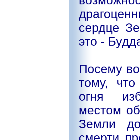
возможн
драгоценн
сердце Зе
это - Будд
Посему во
тому, чт
огня из
местом об
Земли до
смерти пр