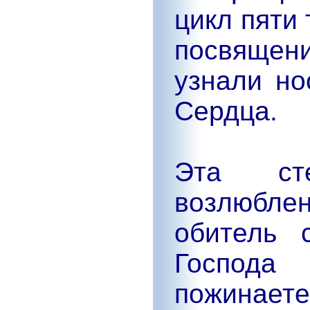
цикл пяти 
посвящен
узнали но
Сердца.
Эта ст
возлюблен
обитель 
Господ
пожинает