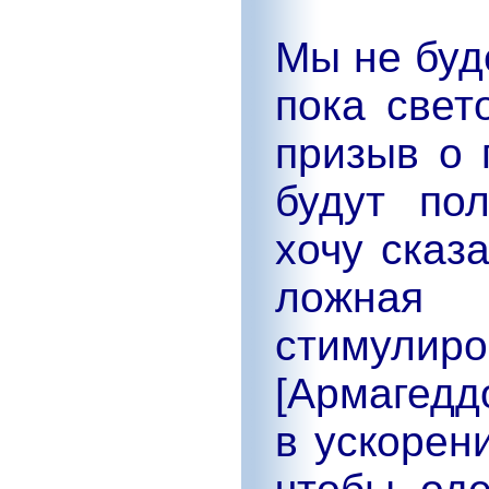
Мы не буд
пока свет
призыв о 
будут по
хочу сказ
ложная 
стимули
[Армагедд
в ускорен