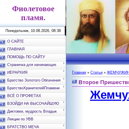
Фиолетовое
пламя.
Понедельник, 10.08.2026, 08:38
О САЙТЕ
ГЛАВНАЯ
ПОМОЩЬ ПО САЙТУ
Страничка для начинающих
ИЕРАРХИЯ
Главная
»
Статьи
»
ЖЕМЧУЖИН
Братство Золотого Облачения
Второе Пришестви
БратствоХранителейПламени
Жемчу
ВСЁ О ПРОФЕТАХ
ВЗОЙДИ НА ВЫСОЧАЙШУЮ
ВЕРШИНУ
Диктовки, мудрость Владык
Лекции по УВВ
БРАТСТВО МЕЧА