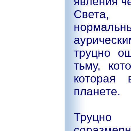
явления ч
Света, 
нормал
аурическ
труцно ощ
тьму, кот
которая 
планете.
Труцно
соразмерн