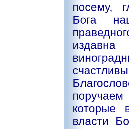
посему, 
Бога на
праведног
издавн
виногра
счастливы
Благос
поручаем
которые 
власти Бо