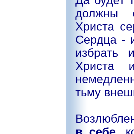
Да будет 
должны с
Христа се
Сердца - 
избрать 
Христа и
немедленн
тьму внеш
Возлюбле
в себе
, 