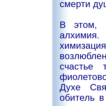
смерти ду
В этом, 
алхимия.
химиза
возлюбл
счастье 
фиолетово
Духе Свя
обитель в