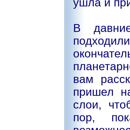
ушла и пр
В давние
подходи
окончате
планетар
вам расск
пришел н
слои, что
пор, по