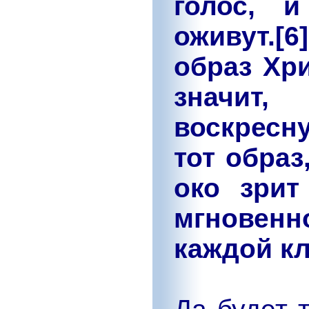
голос, и
оживут.[
образ Хр
значит
воскресн
тот образ
око зрит
мгновен
каждой кл