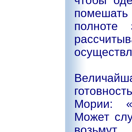
чтобы од
помешат
полноте 
рассчи
осуществл
Величайш
готовност
Мории: «
Может слу
возьмут