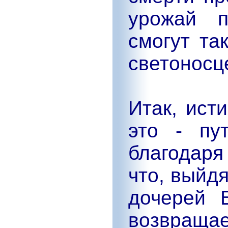
урожай п
смогут та
светоносц
Итак, ист
это - пу
благодар
что, выйд
дочерей 
возвращае