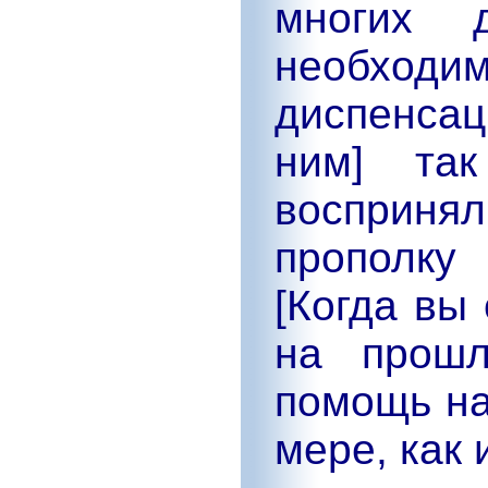
многих д
необхо
диспенса
ним] та
воспринял
прополку
[Когда вы
на прошл
помощь на
мере, как 