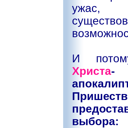
ужас, 
существов
возможнос
И пот
Христа
апокалип
Пришеств
предос
выбора: