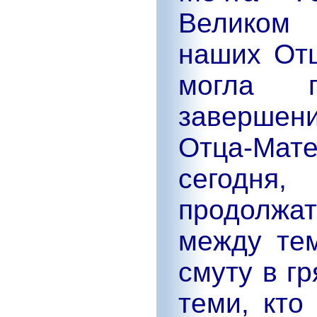
Великом
наших Отц
могла 
завершен
Отца-Мате
сегодня,
продолжат
между те
смуту в г
теми, кто