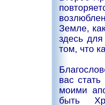
повторяе
возлюбле
Земле, ка
здесь для
том, что к
Благослов
вас стать
моими ап
быть Хр