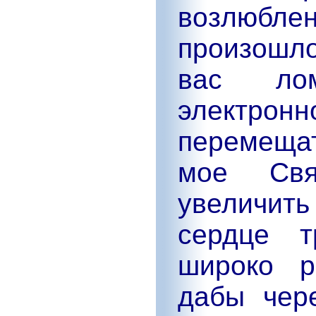
возлюбл
произошло
вас лом
электрон
перемещат
мое Свя
увеличи
сердце т
широко р
дабы чере