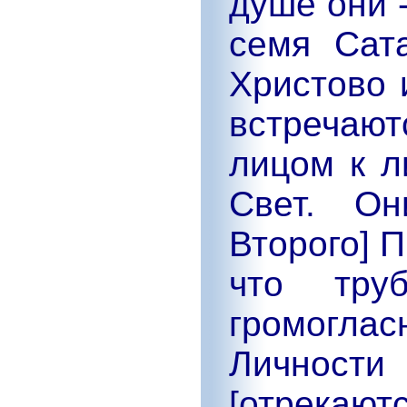
душе они 
семя Сата
Христово 
встречают
лицом к л
Свет. Он
Второго] 
что тр
громоглас
Личнос
[отрекаю