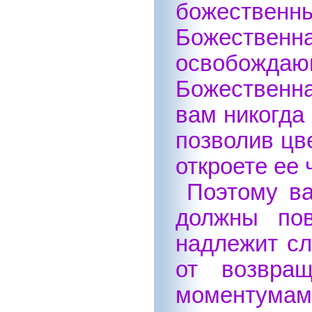
божественны
Божественна
освобождающ
Божественна
вам никогда 
позволив цв
откроете ее 
Поэтому ва
должны пов
надлежит сл
от возвра
моментумами