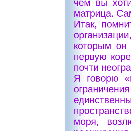
чем вы хоти
матрица. Са
Итак, помни
организации
которым он 
первую коре
почти неогр
Я говорю «
ограничения
единственн
пространст
моря, возл