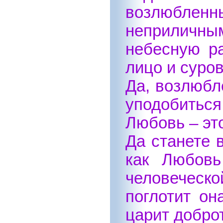
возлюбленны
неприличны
небесную ра
лицо и суро
Да, возлюбл
уподобиться
Любовь – эт
Да станете 
как Любовь
человеческ
поглотит он
царит добро