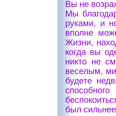
Вы не возраж
Мы благодар
руками, и н
вполне може
Жизни, нахо
когда вы од
никто не см
веселым, ми
будете нед
способного
беспокоитьс
был сильнее