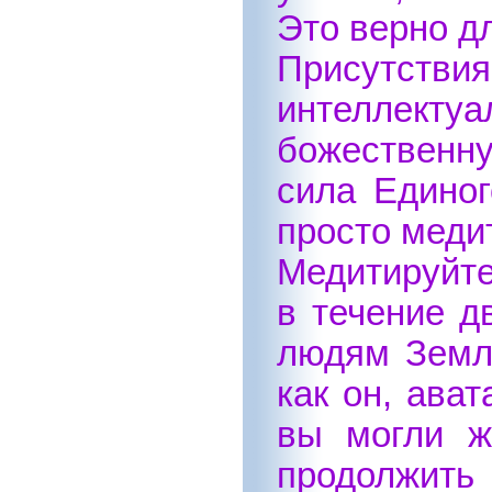
Это верно д
Присутствия
интеллектуа
божественну
сила Единог
просто меди
Медитируйте
в течение д
людям Земли
как он, ава
вы могли ж
продолжить