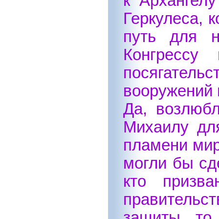
к Архангел
Геркулеса, 
путь для н
Конгрессу
посягатель
вооружений 
Да, возлюб
Михаилу дл
пламени мир
могли бы сд
кто призва
правительст
защиты, то