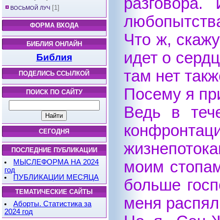
разговора.
[1]
ВОСЬМОЙ ЛУЧ
любопытства
ФОРМА ВХОДА
Что ж, скаж
БИБЛИЯ ОНЛАЙН
идет о сердц
Библия
там нет такж
ПОДЕЛИСЬ ССЫЛКОЙ
Посему я пр
ПОИСК ПО САЙТУ
Ведь в теч
конфронта
СЕГОДНЯ
жизнепоток
ПОСЛЕДНИЕ ПУБЛИКАЦИИ
МЫСЛЕФОРМА НА 2024
моим стопам
год
ПУБЛИКАЦИИ МЕСЯЦА
больше госп
ТЕМАТИЧЕСКИЕ САЙТЫ
меня распяли
Аборты. Статистика за
2024 год