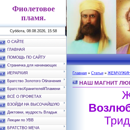
Фиолетовое
пламя.
Суббота, 08.08.2026, 15:58
О САЙТЕ
ГЛАВНАЯ
ПОМОЩЬ ПО САЙТУ
Страничка для начинающих
ИЕРАРХИЯ
Главная
»
Статьи
»
ЖЕМЧУЖИН
Братство Золотого Облачения
НАШ МАГНИТ ЛЮ
БратствоХранителейПламени
Ж
ВСЁ О ПРОФЕТАХ
Возлюб
ВЗОЙДИ НА ВЫСОЧАЙШУЮ
ВЕРШИНУ
Диктовки, мудрость Владык
Трид
Лекции по УВВ
БРАТСТВО МЕЧА