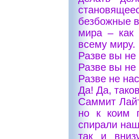
становящеес
безбожные в
мира – как 
всему миру.
Разве вы не
Разве вы не
Разве не на
Да! Да, тако
Саммит Лайт
но к коим 
спирали наш
так и вниз