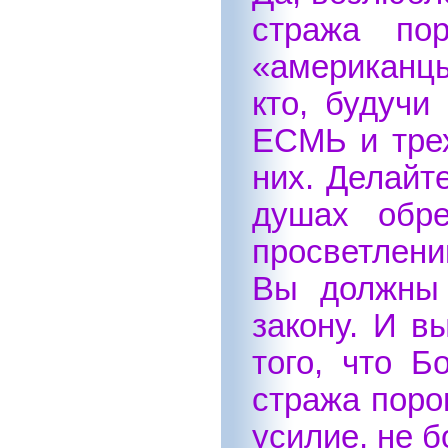
стража по
«американцы
кто, будуч
ЕСМЬ и трех
них. Делайт
душах обр
просветлени
Вы должны 
закону. И в
того, что Б
стража поро
усилие, не 