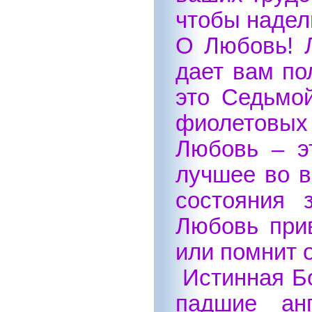
чтобы наде
О Любовь! Л
дает вам по
это Седьмо
фиолетовых 
Любовь – э
лучшее во в
состояния 
Любовь прив
или помнит о
Истинная Бо
падшие ан