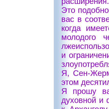
расширения.
Это подобно
вас в соотв
когда имеет
молодого ч
лжеиспользо
и ограничен
злоупотребл
Я, Сен-Жерм
этом десяти
Я прошу ва
духовной и 