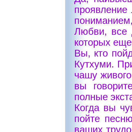
проявление 
пониманием,
Любви, все 
которых еще
Вы, кто пой
Кутхуми. Пр
чашу живого
вы говорит
полные экст
Когда вы чу
пойте песн
ваших трудо