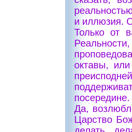
реальностью,
и иллюзия. 
Только от в
Реальност
проповедова
октавы, или
преисподней
поддержива
посередине.
Да, возлюбл
Царство Бож
делать де