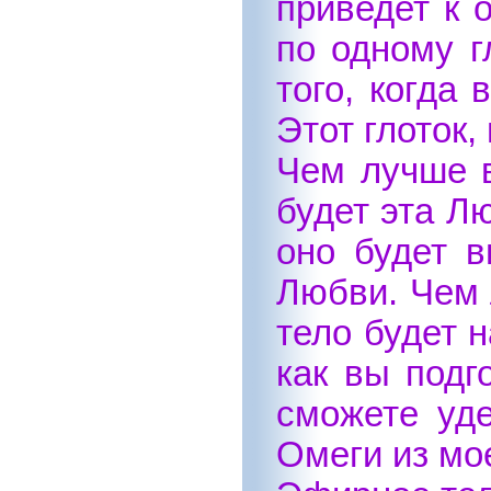
приведет к 
по одному г
того, когда
Этот глоток
Чем лучше в
будет эта Л
оно будет в
Любви. Чем 
тело будет 
как вы подг
сможете уде
Омеги из мо