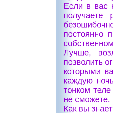
Если в вас 
получаете 
безошибочн
постоянно п
собственном
Лучше, воз
позволить ог
которыми ва
каждую ночь
тонком теле
не сможете.
Как вы знае