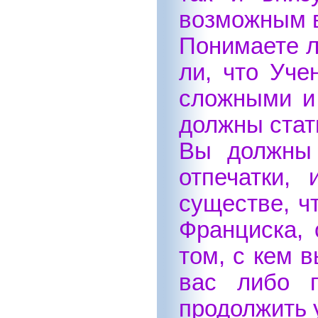
возможным в
Понимаете л
ли, что Уче
сложными и
должны стат
Вы должны 
отпечатки,
существе, ч
Франциска, 
том, с кем в
вас либо п
продолжить у