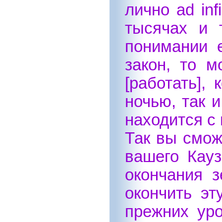
лично ad inf
тысячах и 
понимании 
закон, то м
[работать],
ночью, так 
находится с
Так вы смож
вашего Кауз
окончания 
окончить эт
прежних уро