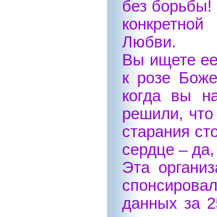
без борьбы! 
конкретной
Любви.
Вы ищете ее
к розе Бож
когда вы н
решили, что
старания ст
сердце – да,
Эта организ
спонсировал
данных за 2