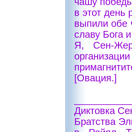
чашу победы
в этот день
выпили обе 
славу Бога 
Я, Сен-Жер
организации
примагнитит
[Овация.]
__________
Диктовка Се
Братства Эл