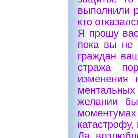
выполнили р
кто отказал
Я прошу вас
пока вы не 
граждан ваш
стража по
изменения 
ментальных
желании бы
моментумах 
катастрофу,
Да, возлюбл