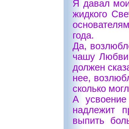
Я давал мои
жидкого Све
основателям
года.
Да, возлюбл
чашу Любви.
должен сказ
нее, возлюб
сколько могл
А усвоение
надлежит п
выпить бол