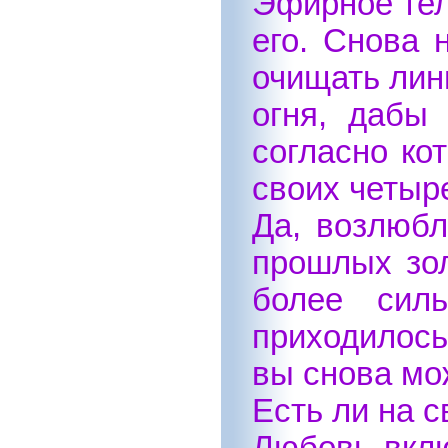
Эфирное тел
его. Снова
очищать лин
огня, дабы
согласно ко
своих четыр
Да, возлюбл
прошлых зол
более сил
приходилось
вы снова мо
Есть ли на с