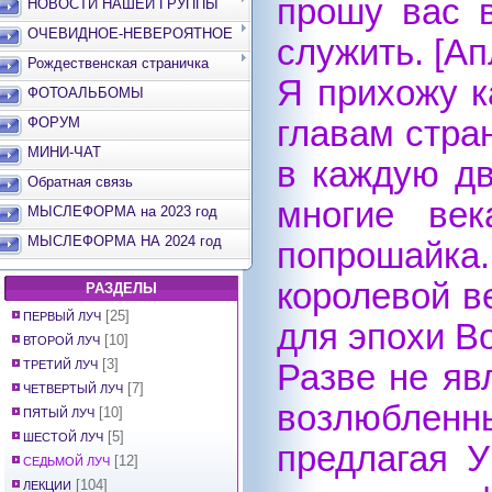
прошу вас 
НОВОСТИ НАШЕЙ ГРУППЫ
ОЧЕВИДНОЕ-НЕВЕРОЯТНОЕ
служить. [А
Рождественская страничка
Я прихожу к
ФОТОАЛЬБОМЫ
ФОРУМ
главам стра
МИНИ-ЧАТ
в каждую дв
Обратная связь
многие век
МЫСЛЕФОРМА на 2023 год
МЫСЛЕФОРМА НА 2024 год
попрошайка
королевой в
РАЗДЕЛЫ
[25]
ПЕРВЫЙ ЛУЧ
для эпохи В
[10]
ВТОРОЙ ЛУЧ
[3]
ТРЕТИЙ ЛУЧ
Разве не яв
[7]
ЧЕТВЕРТЫЙ ЛУЧ
возлюбленны
[10]
ПЯТЫЙ ЛУЧ
[5]
ШЕСТОЙ ЛУЧ
предлагая У
[12]
СЕДЬМОЙ ЛУЧ
[104]
ЛЕКЦИИ