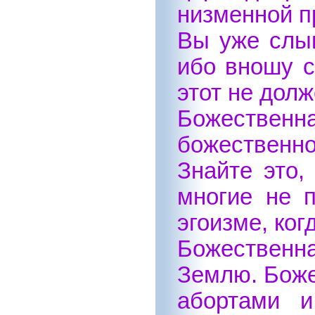
низменной пр
Вы уже слыш
ибо вношу с
этот не дол
Божественн
божественн
Знайте это,
многие не 
эгоизме, ко
Божественна
Землю. Боже
абортами и