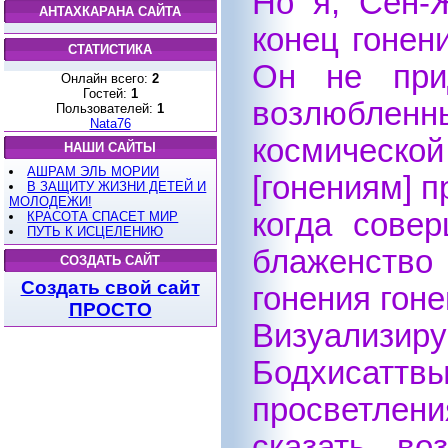
Но я, Сен-Ж
АНТАХКАРАНА САЙТА
конец гонен
СТАТИСТИКА
Он не прид
Онлайн всего:
2
Гостей:
1
возлюбленн
Пользователей:
1
Nata76
космическо
НАШИ САЙТЫ
АШРАМ ЭЛЬ МОРИИ
[гонениям] п
В ЗАЩИТУ ЖИЗНИ ДЕТЕЙ И
МОЛОДЕЖИ!
когда сове
КРАСОТА СПАСЕТ МИР
ПУТЬ К ИСЦЕЛЕНИЮ
блаженство
СОЗДАТЬ САЙТ
Создать свой сайт
гонения гон
ПРОСТО
Визуализир
Бодхисатт
просветлен
сказать, в