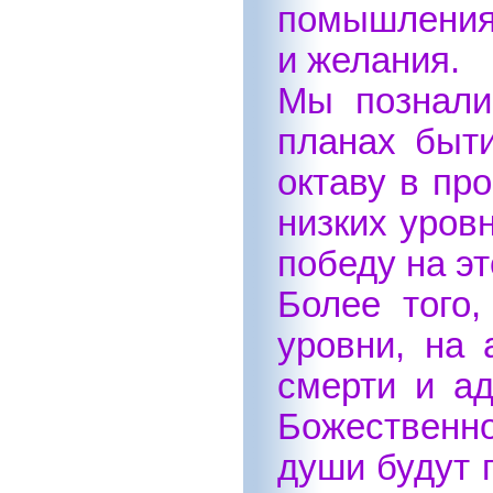
помышления 
и желания.
Мы познали
планах быти
октаву в пр
низких уров
победу на эт
Более того
уровни, на 
смерти и ад
Божественн
души будут 