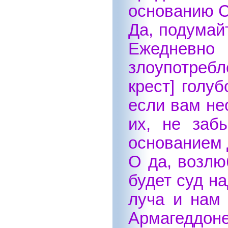
основанию С
Да, подумай
Ежедневн
злоупотребл
крест] голу
если вам не
их, не заб
основанием 
О да, возлю
будет суд н
луча и нам
Армагеддон