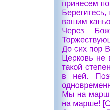
принесем по
Берегитесь,
вашим каньо
Через Бож
Торжествую
До сих пор 
Церковь не 
такой степе
в ней. Поэ
одновременн
Мы на марше
на марше! [О