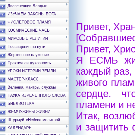
Диспенсации Владык
ИЗУЧАЕМ ЗАКОНЫ БОГА
ФИОЛЕТОВОЕ ПЛАМЯ
Привет, Хра
КОСМИЧЕСКИЕ ЧАСЫ
[Собравшиес
МИРОВЫЕ РЕЛИГИИ
Привет, Хри
Посвящения на пути
Жертвенное служение
Я ЕСМЬ жив
Практичная духовность
каждый раз,
УРОКИ ИСТОРИИ ЗЕМЛИ
МАСТЕР-КЛАСС
живого плам
Веления, мантры, службы
сердце, чт
НАУКА ИЗРЕЧЕННОГО СЛОВА
пламени и н
БИБЛИОТЕКА
ЖЕМЧУЖИНЫ ЖИЗНИ
Итак, возлю
ШтурмуйтеНебеса молитвой
и защитить 
КАЛЕНДАРЬ