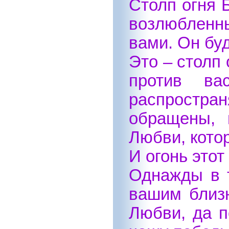
Столп огня 
возлюбленны
вами. Он буд
Это – столп
против ва
распростра
обращены, 
Любви, кото
И огонь это
Однажды в т
вашим близ
Любви, да п