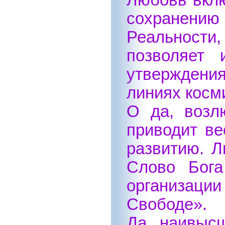
Любовь вклю
сохранению
Реальности,
позволяет 
утверждения
линиях косми
О да, возл
приводит ве
развитию. Л
Слово Бога
организаци
Свободе».
Да, наивыс