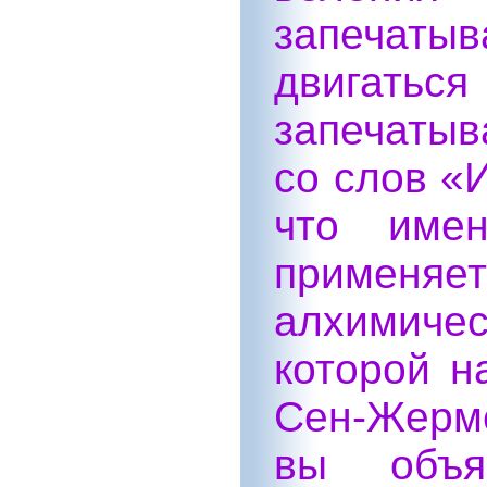
запечаты
двигаться
запечатыв
со слов «
что име
применя
алхимич
которой н
Сен-Жерм
вы объя