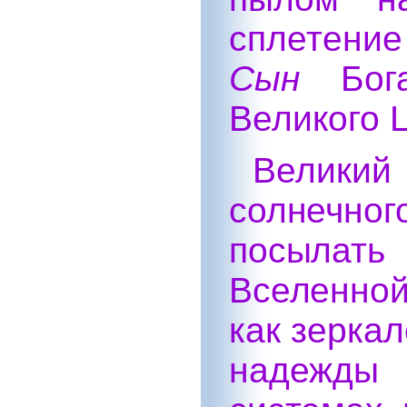
сплетение
Сын
Бог
Великого 
Велик
солнечн
посылать
Вселенной
как зерка
надежды 