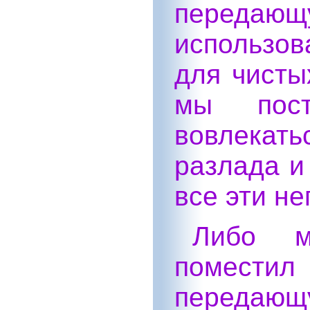
передаю
использо
для чисты
мы пост
вовлекать
разлада и
все эти не
Либо м
поместил
передающ