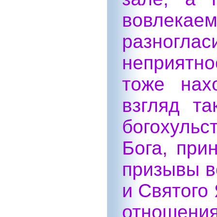
вовлека
разног
неприятно
тоже нах
взгляд та
богохульс
Бога, при
призывы в
и Святого
отношен