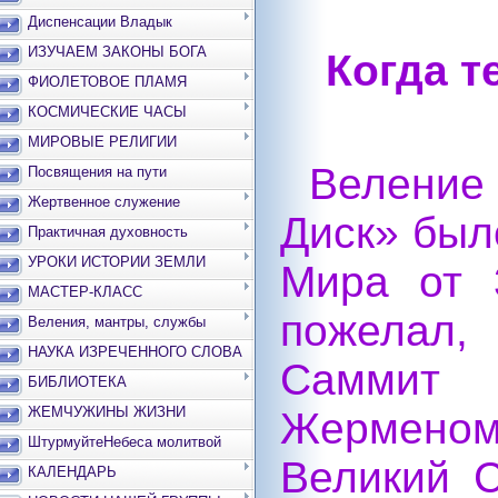
Диспенсации Владык
ИЗУЧАЕМ ЗАКОНЫ БОГА
Когда т
ФИОЛЕТОВОЕ ПЛАМЯ
КОСМИЧЕСКИЕ ЧАСЫ
МИРОВЫЕ РЕЛИГИИ
Веление
Посвящения на пути
Жертвенное служение
Диск» был
Практичная духовность
УРОКИ ИСТОРИИ ЗЕМЛИ
Мира от 
МАСТЕР-КЛАСС
пожелал,
Веления, мантры, службы
НАУКА ИЗРЕЧЕННОГО СЛОВА
Саммит 
БИБЛИОТЕКА
ЖЕМЧУЖИНЫ ЖИЗНИ
Жермено
ШтурмуйтеНебеса молитвой
Великий 
КАЛЕНДАРЬ