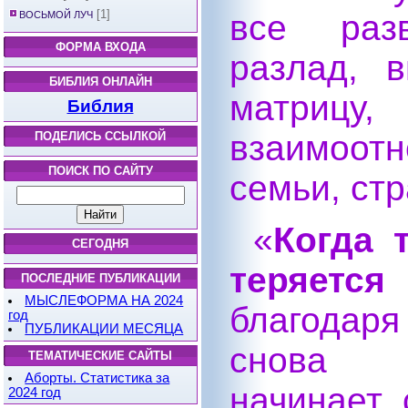
[1]
все разв
ВОСЬМОЙ ЛУЧ
ФОРМА ВХОДА
разлад, 
БИБЛИЯ ОНЛАЙН
матри
Библия
взаимоо
ПОДЕЛИСЬ ССЫЛКОЙ
ПОИСК ПО САЙТУ
семьи, ст
«
Когда 
СЕГОДНЯ
теряется
ПОСЛЕДНИЕ ПУБЛИКАЦИИ
МЫСЛЕФОРМА НА 2024
благодаря
год
ПУБЛИКАЦИИ МЕСЯЦА
снова о
ТЕМАТИЧЕСКИЕ САЙТЫ
Аборты. Статистика за
начинает 
2024 год