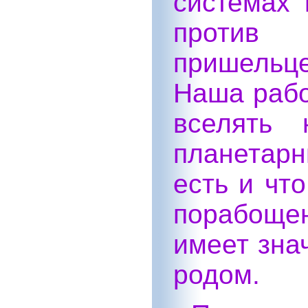
системах 
против 
пришельце
Наша рабо
вселять 
планетар
есть и чт
порабощен
имеет зна
родом.