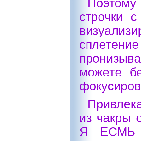
Поэтому
строчки с
визуали
сплете
пронизыв
можете бе
фокусиров
Привлека
из чакры 
Я ЕСМЬ П