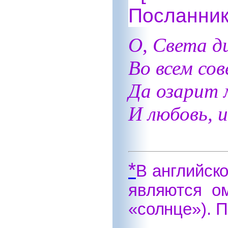
Посланник
О, Света д
Во всем со
Да озарит 
И любовь, 
*
В английск
являются о
«солнце»). П