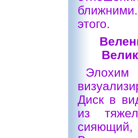
ближними
этого.
Велен
Велик
Элохи
визуализи
Диск в ви
из тяжел
сияющий