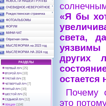
НОВОСТИ НАШЕЙ ГРУППЫ
солнечны
ОЧЕВИДНОЕ-НЕВЕРОЯТНОЕ
«Я бы хо
Рождественская страничка
ФОТОАЛЬБОМЫ
увеличи
ФОРУМ
МИНИ-ЧАТ
света, 
Обратная связь
уязвимы
МЫСЛЕФОРМА на 2023 год
МЫСЛЕФОРМА НА 2024 год
других 
РАЗДЕЛЫ
состояние
[25]
ПЕРВЫЙ ЛУЧ
[10]
ВТОРОЙ ЛУЧ
остается 
[3]
ТРЕТИЙ ЛУЧ
[7]
ЧЕТВЕРТЫЙ ЛУЧ
[10]
Почему 
ПЯТЫЙ ЛУЧ
[5]
ШЕСТОЙ ЛУЧ
[12]
это потому
СЕДЬМОЙ ЛУЧ
[104]
ЛЕКЦИИ