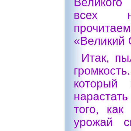
Великого
всех на
прочитае
«Великий 
Итак, пы
громкость
который 
нарастать
того, как
урожай с