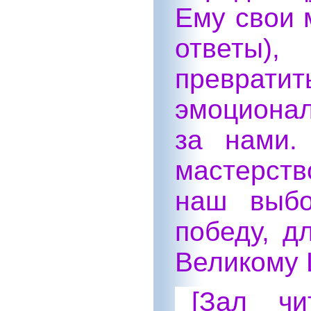
Ему свои 
ответы)
превра
эмоционал
за нами.
мастерств
наш выбо
победу, д
Великому 
[Зал чи