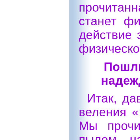
прочитан
станет фи
действие 
физическо
Пошли
надеж
Итак, да
веления «
Мы прочи
пылом на