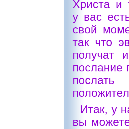
Христа и 
у вас ест
свой моме
так что э
получат 
послание 
посла
положител
Итак, у 
вы можете