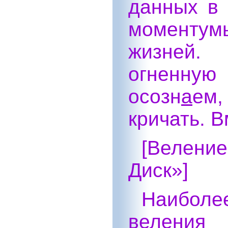
данных в 
моментум
жизней.
огненну
осозн
а
ем,
кричать. В
[Велени
Диск»]
Наибо
веления