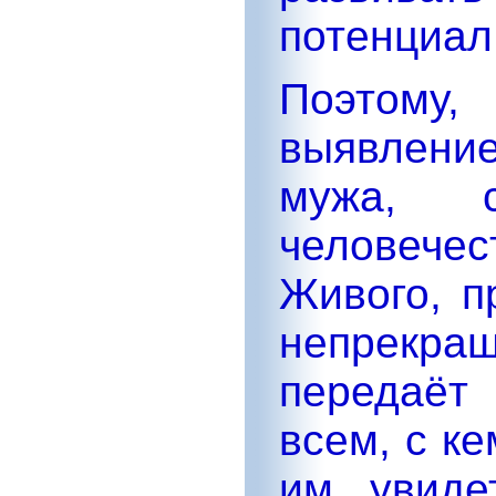
потенциал
Поэтому,
выявлени
мужа, 
человече
Живого, п
непрекра
передаёт
всем, с к
им увиде