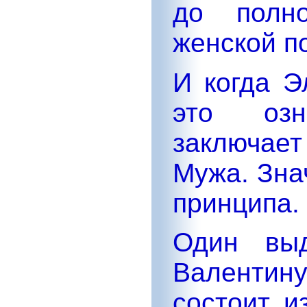
до полн
женской п
И когда Э
это озн
заключает
Мужа. Зна
принципа.
Один выд
Валентину
состоит и