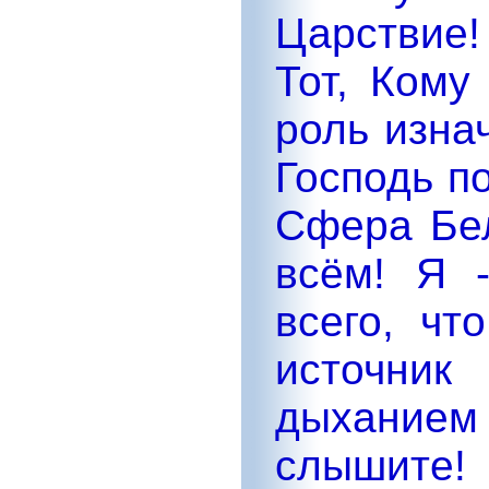
Царствие
Тот, Кому
роль изна
Господь п
Сфера Бел
всём! Я 
всего, чт
источник
дыханием
слышите!