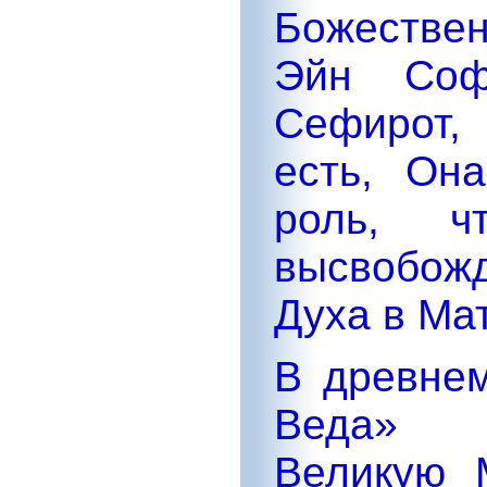
Божествен
Эйн Соф
Сефирот,
есть, Он
роль, ч
высвобож
Духа в Ма
В древнем
Веда» 
Великую 