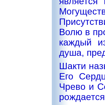
является
Могущ
Присутс
Волю в пр
каждый и
душа, пре
Шакти наз
Его Серд
Чрево и С
рождается