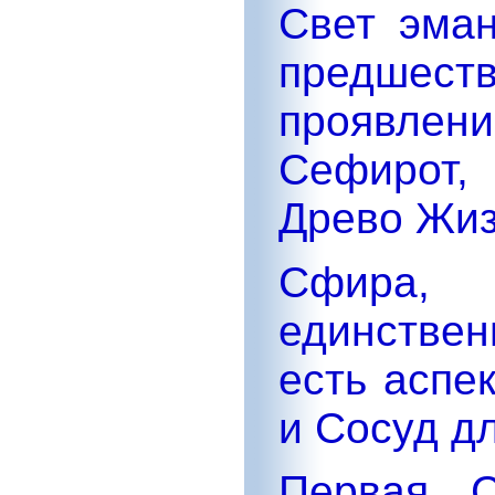
Свет эман
предше
проявлен
Сефирот,
Древо Жи
Сфира,
единстве
есть аспе
и Сосуд дл
Первая С