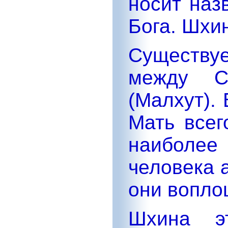
носит наз
Бога. Шхи
Существ
между 
(Малхут).
Мать всег
наиболее
человека 
они вопло
Шхина э