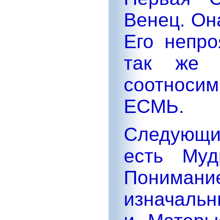
Венец. Он
Его непро
так же 
соотнос
ЕСМЬ.
Следующи
есть Муд
Понимани
изначаль