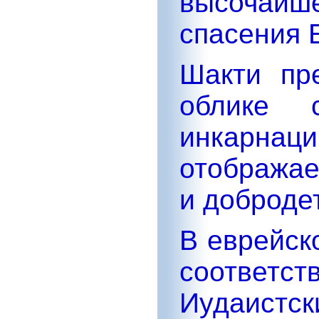
высочайш
спасения 
Шакти пр
облике с
инкарнаци
отображае
и доброде
В еврейск
соответс
Иудаистск