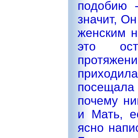
подобию 
значит, О
женским н
это ост
протяже
приходил
посещала 
почему ни
и Мать, 
ясно напи