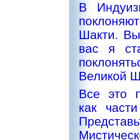
В Индуиз
поклоняю
Шакти. Вы
вас я ст
поклоня
Великой Ш
Все это 
как части
Предст
Мистичес