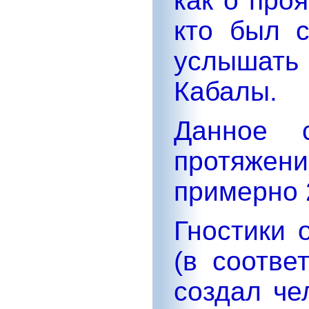
как о про
кто был 
услышать
Кабалы.
Данное с
протяжен
примерно 
Гностики 
(в соотве
создал че