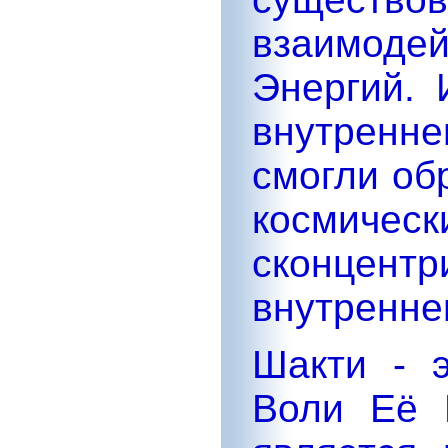
взаимод
Энергий.
внутренне
смогли об
косм
сконце
внутренне
Шакти - 
Воли Её 