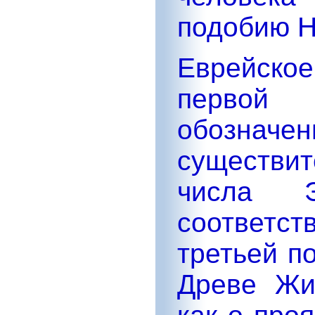
подобию Н
Еврейско
первой
обозна
существи
числа 
соответст
третьей п
Древе Жи