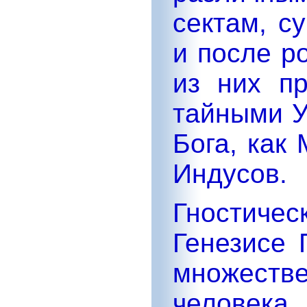
сектам, с
и после р
из них п
тайными У
Бога, как
Индусов.
Гностичес
Генезисе 
множестве
человека