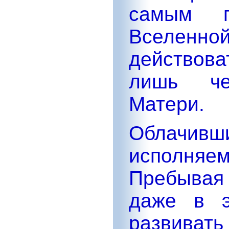
самым г
Вселенной
действов
лишь че
Матери.
Облачивш
исполня
Пребывая 
даже в э
развива