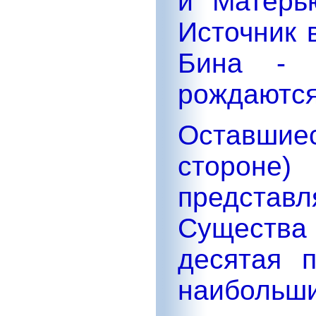
и Матерь
Источник 
Бина - 
рождаются
Оставши
стороне)
предста
Существа 
десятая 
наибольш