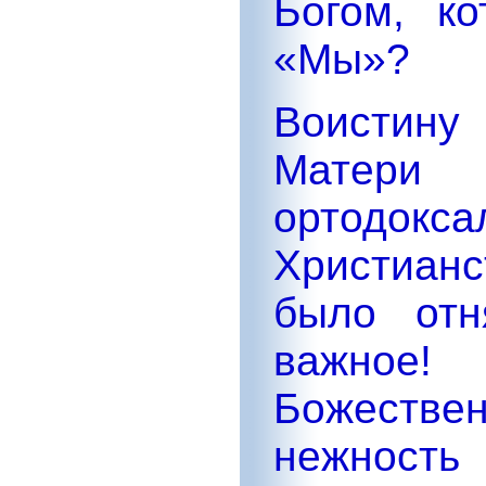
Богом, к
«Мы»?
Воистину 
Матери
ортодокс
Христианс
было отн
важно
Божестве
нежност