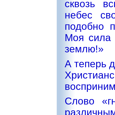
сквозь в
небес св
подобно п
Моя сила 
землю!»
А теперь 
Христиа
восприним
Слово «г
различны