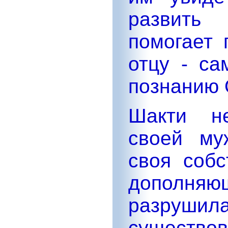
развить
помогает 
отцу - са
познанию 
Шакти не
своей му
своя соб
дополняю
разруши
сущест