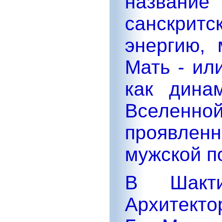
название
санскритс
энергию, 
Мать - ил
как дина
Вселен
проявлен
мужской п
В Шакт
Архитекто