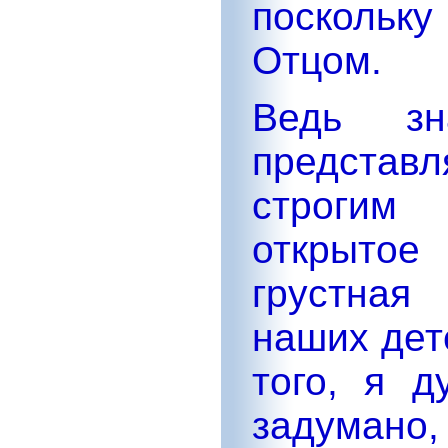
поскольк
Отцом.
Ведь з
предста
строгим
открытое
грустная
наших дет
того, я д
задумано