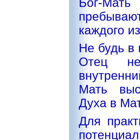
Бог-Мать
пребывают
каждого из
Не будь в
Отец н
внутренн
Мать выс
Духа в Ма
Для прак
потенциал