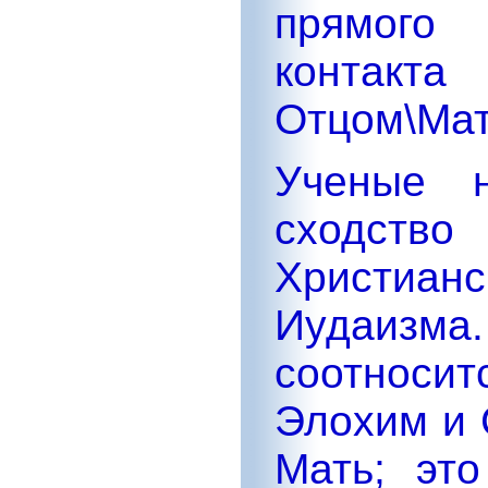
прямого
контак
Отцом\Ма
Ученые н
сходств
Христианс
Иудаизма.
соотноси
Элохим и 
Мать; это