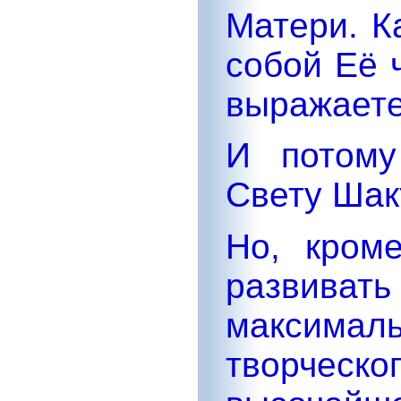
Матери. К
собой Её 
выражаете
И потому
Свету Шак
Но, кром
развив
максима
творче