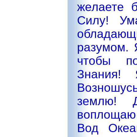
желаете 
Силу! Ум
облада
разумом. 
чтобы по
Знания!
Возношус
землю! 
воплощаю 
Вод Океа