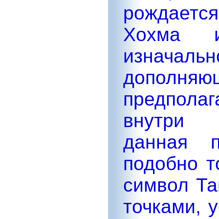
рождается
Хохма и
изначал
дополняющ
предполаг
внутри 
данная п
подобно т
символ Та
точками, 