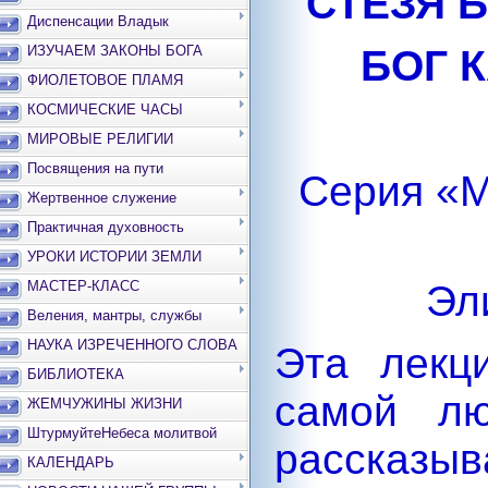
СТЕЗЯ 
Диспенсации Владык
БОГ 
ИЗУЧАЕМ ЗАКОНЫ БОГА
ФИОЛЕТОВОЕ ПЛАМЯ
КОСМИЧЕСКИЕ ЧАСЫ
МИРОВЫЕ РЕЛИГИИ
Посвящения на пути
Серия «М
Жертвенное служение
Практичная духовность
УРОКИ ИСТОРИИ ЗЕМЛИ
Эл
МАСТЕР-КЛАСС
Веления, мантры, службы
НАУКА ИЗРЕЧЕННОГО СЛОВА
Эта лекц
БИБЛИОТЕКА
самой лю
ЖЕМЧУЖИНЫ ЖИЗНИ
ШтурмуйтеНебеса молитвой
расска
КАЛЕНДАРЬ