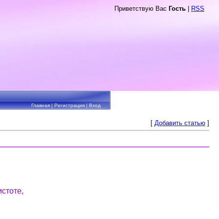
Приветствую Вас
Гость
|
RSS
Главная
|
Регистрация
|
Вход
[
Добавить статью
]
истоте,
.