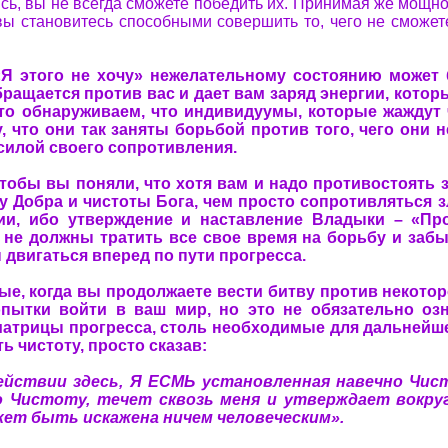
ясь, вы не всегда сможете победить их. Принимая же мощн
 вы становитесь способными совершить то, чего не сможет
«Я этого не хочу» нежелательному состоянию может
бращается против вас и дает вам заряд энергии, которы
то обнаруживаем, что индивидуумы, которые жаждут
, что они так заняты борьбой против того, чего они н
силой своего сопротивления.
 чтобы вы поняли, что хотя вам и надо противостоять
у Добра и чистоты Бога, чем просто сопротивляться 
ии, ибо утверждение и наставление Владыки – «Про
 не должны тратить все свое время на борьбу и забы
двигаться вперед по пути прогресса.
е, когда вы продолжаете вести битву против некотор
опытки войти в ваш мир, но это не обязательно оз
матрицы прогресса, столь необходимые для дальнейш
ь чистоту, просто сказав:
йствии здесь, Я ЕСМЬ установленная навечно Чисто
 Чистоту, течет сквозь меня и утверждает вокру
жет быть искажена ничем человеческим».