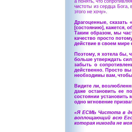
а понять, что сопротивля
чистоты из сердца Бога,
этого не хочу».
Драгоценные, сказать 
[состоянию], кажется, о
Таким образом, мы час
качество просто потому
действие в своем мире 
Поэтому, я хотела бы,
больше утверждать сил
забыть о сопротивлен
действенно. Просто вы
необходимы вам, чтобы 
Видите ли, возлюбленны
даже остановить ее п
состоянии установить 
одно мгновение призват
«Я ЕСМЬ Чистота в де
воплощающий всю Его
которая никогда не мо