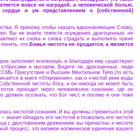
вляется вовсе не наградой, а человеческой болью,
 сердце и ум представлением о [собственной]
чества. Я прихожу, чтобы сказать вдохновляющее Слово,
тво. Вы не знаете тяжести осуждения, драгоценные, не
авляют их снова и снова страдать и выполнять чужие
 понять, что
Божья чистота не продается, а является
рое заполняет вселенную, и благодаря ему существуют
 отбросами и мусором. Видите ли, драгоценные, люди
 ЕСМЬ Присутствие и Высшее Ментальное Тело (то есть
инается в книге «Откровение», как о «чистой реке воды
к Собственной чистоты Бога, и он никогда не может быть
 поток проходит через человеческое сознание, где он
о должен осознать, что Бог чист, и посему и они тоже
ялась чистотой сознания. И вы должны стремиться к этой
– значит обладать его чистотой и позволить его чистоте
ца с двусторонним движением: вы причастны к чистоте
дный процесс, это великое космическое единение вашего