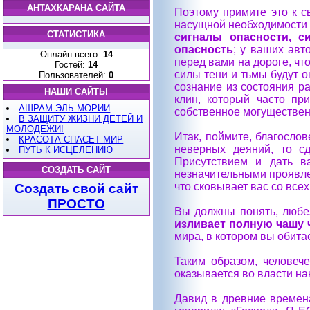
АНТАХКАРАНА САЙТА
Поэтому примите это к с
насущной необходимости 
СТАТИСТИКА
сигналы опасности, с
опасность
; у ваших авт
Онлайн всего:
14
перед вами на дороге, чт
Гостей:
14
силы тени и тьмы будут о
Пользователей:
0
сознание из состояния р
НАШИ САЙТЫ
клин, который часто пр
АШРАМ ЭЛЬ МОРИИ
собственное могуществе
В ЗАЩИТУ ЖИЗНИ ДЕТЕЙ И
МОЛОДЕЖИ!
Итак, поймите, благослов
КРАСОТА СПАСЕТ МИР
неверных деяний, то с
ПУТЬ К ИСЦЕЛЕНИЮ
Присутствием и дать в
СОЗДАТЬ САЙТ
незначительными проявле
что сковывает вас со все
Создать свой сайт
ПРОСТО
Вы должны понять, любез
изливает полную чашу 
мира, в котором вы обита
Таким образом, человеч
оказывается во власти на
Давид в древние времена