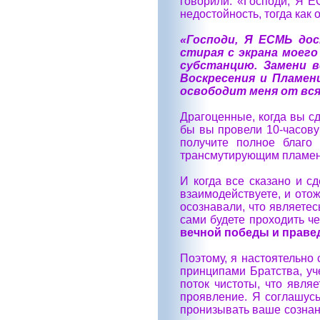
говорили: «Господи, Я 
недостойность, тогда как
«Господи, Я ЕСМЬ до
стирая с экрана моего
субстанцию. Замени 
Воскресения и Пламен
освободит меня от вся
Драгоценные, когда вы сд
бы вы провели 10-часову
получите полное благо
трансмутирующим пламене
И когда все сказано и с
взаимодействуете, и отож
осознавали, что являете
сами будете проходить че
вечной победы и праве
Поэтому, я настоятельно 
принципами Братства, уч
поток чистоты, что явля
проявление. Я соглашусь
пронизывать ваше сознан