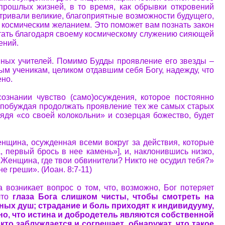
прошлых жизней, в то время, как обрывки откровений
атривали великие, благоприятные возможности будущего,
с космическим желанием. Это поможет вам познать закон
стать благодаря своему космическому служению сияющей
лений.
овных учителей. Помимо Будды проявление его звезды –
ым ученикам, целиком отдавшим себя Богу, надежду, что
ено.
сознании чувство (само)осуждения, которое постоянно
 побуждая продолжать проявление тех же самых старых
лядя «со своей колокольни» и созерцая божество, будет
енщина, осужденная всеми вокруг за действия, которые
, первый брось в нее камень»], и, наклонившись низко,
: «Женщина, где твои обвинители? Никто не осудил тебя?»
е греши». (Иоан. 8:7-11)
а возникает вопрос о том, что, возможно, Бог потеряет
что
глаза Бога слишком чисты, чтобы смотреть на
ных душ; страдание и боль приходят к индивидууму,
о, что истина и добродетель являются собственной
 кто заблуждается и согрешает, обнаружат, что такое