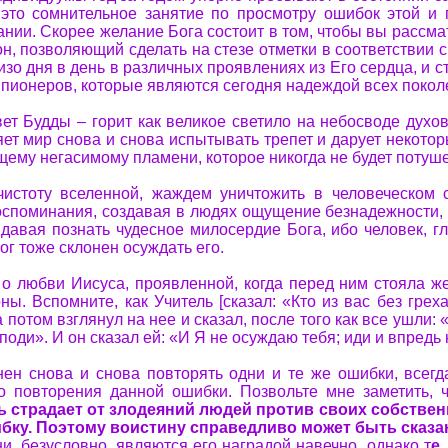
 это сомнительное занятие по просмотру ошибок этой и 
ании. Скорее желание Бога состоит в том, чтобы вы рассм
он, позволяющий сделать на стезе отметки в соответствии 
зо дня в день в различных проявлениях из Его сердца, и 
 пионеров, которые являются сегодня надеждой всех поко
свет Будды – горит как великое светило на небосводе дух
ет мир снова и снова испытывать трепет и дарует некотор
ему негасимому пламени, которое никогда не будет потуш
чистоту вселенной, жаждем уничтожить в человеческом 
оспоминания, создавая в людях ощущение безнадежности,
 давая познать чудесное милосердие Бога, ибо человек, г
ог тоже склонен осуждать его.
 о любви Иисуса, проявленной, когда перед ним стояла ж
. Вспомните, как Учитель [сказал: «Кто из вас без греха
а потом взглянул на нее и сказал, после того как все ушли
поди». И он сказал ей: «И Я не осуждаю тебя; иди и впредь н
онен снова и снова повторять одни и те же ошибки, всегд
го повторения данной ошибки. Позвольте мне заметить, 
дь страдает от злодеяний людей против своих собствен
бку. Поэтому воистину справедливо может быть сказан
и, безусловно, являются его наградой навечно, однако т
е,