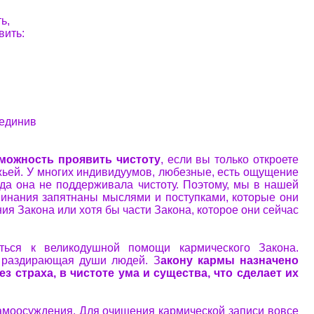
ь,
вить:
ъединив
зможность проявить чистоту
, если вы только откроете
жьей. У многих индивидуумов, любезные, есть ощущение
гда она не поддерживала чистоту. Поэтому, мы в нашей
минания запятнаны мыслями и поступками, которые они
я Закона или хотя бы части Закона, которое они сейчас
иться к великодушной помощи кармического Закона.
, раздирающая души людей. З
акону кармы назначено
 страха, в чистоте ума и существа, что сделает их
амоосуждения. Для очищения кармической записи вовсе