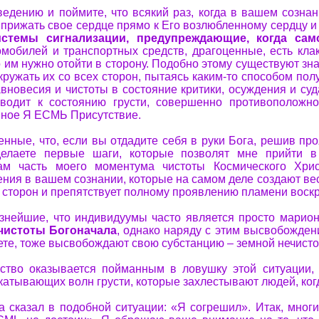
ведению и поймите, что всякий раз, когда в вашем сознан
прижать свое сердце прямо к Его возлюбленному сердцу и 
истемы сигнализации, предупреждающие, когда са
омобилей и транспортных средств, драгоценные, есть клак
о им нужно отойти в сторону. Подобно этому существуют зн
кружать их со всех сторон, пытаясь каким-то способом пол
авновесия и чистоты в состояние критики, осуждения и су
иводит к состоянию грусти, совершенно противоположно
нное Я ЕСМЬ Присутствие.
енные, что, если вы отдадите себя в руки Бога, решив пр
делаете первые шаги, которые позволят мне прийти
ам часть моего моментума чистоты Космического Хрис
ния в вашем сознании, которые на самом деле создают вес
х сторон и препятствует полному проявлению пламени воск
нейшие, что индивидуумы часто является просто марионе
чистоты Богоначала
, однако наряду с этим высвобожде
ете, тоже высвобождают свою субстанцию – земной нечисто
ество оказывается пойманным в ловушку этой ситуации, 
катывающих волн грусти, которые захлестывают людей, когд
 сказал в подобной ситуации: «Я согрешил». Итак, мног