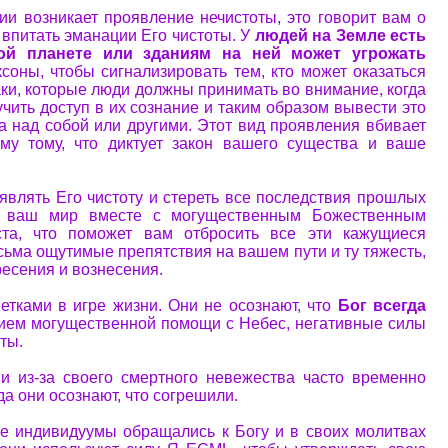
ии возникает проявление нечистоты, это говорит вам о
впитать эманации Его чистоты. У
людей на Земле есть
мой планете или зданиям на ней может угрожать
соны, чтобы сигнализировать тем, кто может оказаться
аки, которые люди должны принимать во внимание, когда
учить доступ в их сознание и таким образом вывести это
да над собой или другими. Этот вид проявления вбивает
му тому, что диктует закон вашего существа и ваше
оявлять Его чистоту и стереть все последствия прошлых
 в ваш мир вместе с могущественным Божественным
та, что поможет вам отбросить все эти кажущиеся
ьма ощутимые препятствия на вашем пути и ту тяжесть,
ресения и вознесения.
тками в игре жизни. Они не осознают, что
Бог всегда
нием могущественной помощи с Небес, негативные силы
ты.
и из-за своего смертного невежества часто временно
а они осознают, что согрешили.
ие индивидуумы обращались к Богу и в своих молитвах