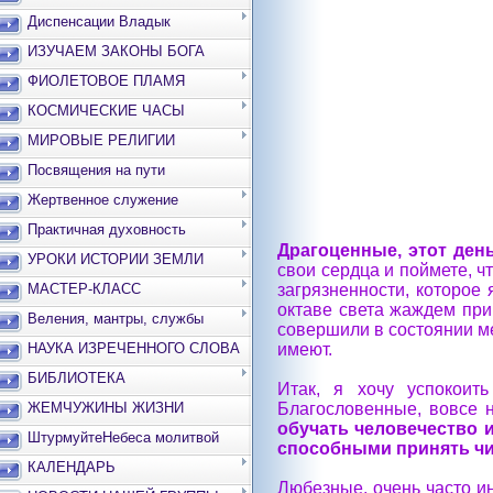
Диспенсации Владык
ИЗУЧАЕМ ЗАКОНЫ БОГА
ФИОЛЕТОВОЕ ПЛАМЯ
КОСМИЧЕСКИЕ ЧАСЫ
МИРОВЫЕ РЕЛИГИИ
Посвящения на пути
Жертвенное служение
Практичная духовность
Драгоценные, этот день
УРОКИ ИСТОРИИ ЗЕМЛИ
свои сердца и поймете, 
МАСТЕР-КЛАСС
загрязненности, которое
октаве света жаждем при
Веления, мантры, службы
совершили в состоянии ме
НАУКА ИЗРЕЧЕННОГО СЛОВА
имеют.
БИБЛИОТЕКА
Итак, я хочу успокоит
ЖЕМЧУЖИНЫ ЖИЗНИ
Благословенные, вовсе н
обучать человечество и
ШтурмуйтеНебеса молитвой
способными принять чи
КАЛЕНДАРЬ
Любезные, очень часто и