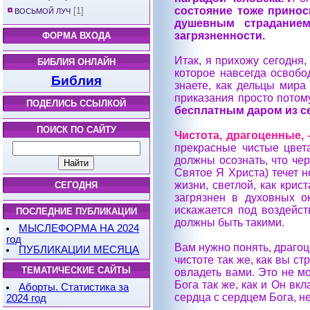
состояние тоже принос
[1]
ВОСЬМОЙ ЛУЧ
душевным страданием
загрязненности.
ФОРМА ВХОДА
Итак, я прихожу сегодня
БИБЛИЯ ОНЛАЙН
которое навсегда освобо
Библия
знаете, как дельцы мир
приказания просто потому
ПОДЕЛИСЬ ССЫЛКОЙ
бесплатным даром из се
ПОИСК ПО САЙТУ
Чистота, драгоценные, 
прекрасные чистые цвет
должны осознать, что че
Святое Я Христа) течет 
жизни, светлой, как крис
СЕГОДНЯ
загрязнен в духовных ок
искажается под воздейст
ПОСЛЕДНИЕ ПУБЛИКАЦИИ
должны быть такими.
МЫСЛЕФОРМА НА 2024
год
Вам нужно понять, драгоц
ПУБЛИКАЦИИ МЕСЯЦА
чистоте так же, как вы с
ТЕМАТИЧЕСКИЕ САЙТЫ
овладеть вами. Это не м
Бога так же, как и Он вк
Аборты. Статистика за
сердца с сердцем Бога, 
2024 год