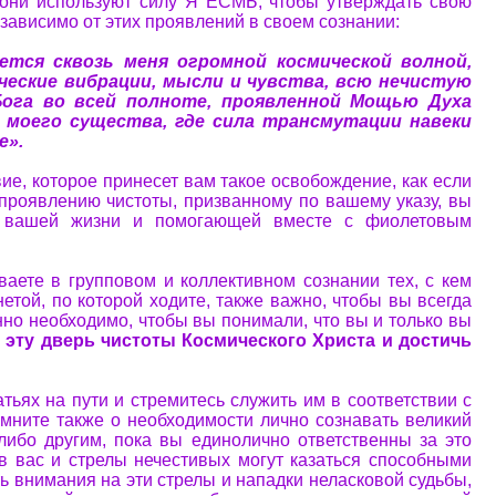
 они используют силу Я ЕСМЬ, чтобы утверждать свою
езависимо от этих проявлений в своем сознании:
тся сквозь меня огромной космической волной,
еческие вибрации, мысли и чувства, всю нечистую
Бога во всей полноте, проявленной Мощью Духа
 моего существа, где сила трансмутации навеки
е».
вие, которое принесет вам такое освобождение, как если
проявлению чистоты, призванному по вашему указу, вы
 в вашей жизни и помогающей вместе с фиолетовым
ваете в групповом и коллективном сознании тех, с кем
нетой, по которой ходите, также важно, чтобы вы всегда
но необходимо, чтобы вы понимали, что вы и только вы
з эту дверь чистоты Космического Христа и достичь
атьях на пути и стремитесь служить им в соответствии с
мните также о необходимости лично сознавать великий
либо другим, пока вы единолично ответственны за это
в вас и стрелы нечестивых могут казаться способными
ь внимания на эти стрелы и нападки неласковой судьбы,