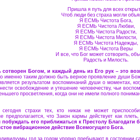
Пришла я путь для всех открыт
Чтоб люди без страха могли объя
Я ЕСМЬ Чистота Бога,
Я ЕСМЬ Чистота Любви,
Я ЕСМЬ Чистота Радости,
Я ЕСМЬ Чистота Милости,
Я ЕСМЬ Чистота Надежды,
Я ЕСМЬ Чистота Веры
И все, что Бог может сотворить, об
Радость и Милость.
 сотворен Богом, и каждый день из Его рук – это во
что именно таким должно быть верное проявление души Бо
 является результатом воспоминаний души о моментах, ко
нести освобождение и утешение человечеству, чьи воспо
ньшего просветления, когда они не имели полного понимани
ь сегодня страхи тех, кто никак не может приспособ
е предполагается, что Закон кармы действует как плеть
 побуждать его приближаться к Престолу Благодати без
стое вибрационное действие Всемогущего Бога.
ндивидуумы год за годом упорно пребывают в состоянии с