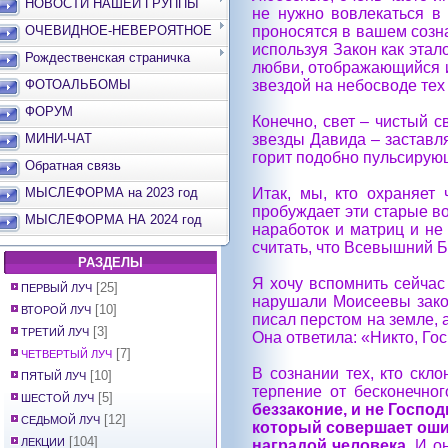
НОВОСТИ НАШЕЙ ГРУППЫ
не нужно вовлекаться в
ОЧЕВИДНОЕ-НЕВЕРОЯТНОЕ
проносятся в вашем созн
используя Закон как этал
Рождественская страничка
любви, отображающийся и
ФОТОАЛЬБОМЫ
звездой на небосводе тех
ФОРУМ
Конечно, свет – чистый 
МИНИ-ЧАТ
звезды Давида – заставля
горит подобно пульсирующ
Обратная связь
МЫСЛЕФОРМА на 2023 год
Итак, мы, кто охраняет 
пробуждает эти старые в
МЫСЛЕФОРМА НА 2024 год
наработок и матриц и не
считать, что Всевышний Б
РАЗДЕЛЫ
Я хочу вспомнить сейчас
[25]
ПЕРВЫЙ ЛУЧ
нарушали Моисеевы законы
[10]
ВТОРОЙ ЛУЧ
писал перстом на земле, 
[3]
ТРЕТИЙ ЛУЧ
Она ответила: «Никто, Гос
[7]
ЧЕТВЕРТЫЙ ЛУЧ
В сознании тех, кто скл
[10]
ПЯТЫЙ ЛУЧ
терпение от бесконечно
[5]
ШЕСТОЙ ЛУЧ
беззаконие, и не Госпо
[12]
СЕДЬМОЙ ЛУЧ
который совершает оши
[104]
ЛЕКЦИИ
наградой человека.
И он