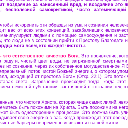
ит воздаяние за нанесенный вред, и воздаяние это я
, бесполезной самокритикой, часто затемняющей
, чтобы искоренить эти образцы из ума и сознания челове
дит вас от всех этих концепций, закабаливших человечес
а манипулируют людьми с помощью самоосуждения и заст
, что люди не в состоянии прийти к Престолу Благодати и
рдца Бога всем, кто жаждет чистоты.
– это естественное качество Бога.
Это проявление, кото
а радуги, чистый цвет воды, не загрязненной смертными
рез их сознание, через их собственное могущественное Я
непрерывный поток чистой Божьей энергии, о котором упом
талл, исходящей от престола Бога» (Откр. 22:1). Это пото
тавах света. Загрязнение происходит тогда, когда этот
вием нечистой субстанции, застрявшей в сознании тех, кт
енные, что чистота Христа, которая чище самих лилий, явл
тремитесь быть похожими на Христа. Быть похожими на него 
ожет быть односторонним процессом. Это должна быть ули
ладывает свою энергию в вас. Когда происходит этот обою
нечистые барьеры непременно исчезают из вашей жизни.