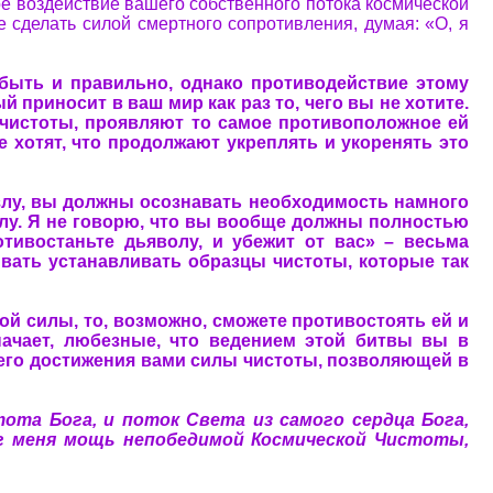
ое воздействие вашего собственного потока космической
е сделать силой смертного сопротивления, думая: «О, я
 быть и правильно, однако противодействие этому
й приносит в ваш мир как раз то, чего вы не хотите.
 чистоты, проявляют то самое противоположное ей
е хотят, что продолжают укреплять и укоренять это
 злу, вы должны осознавать необходимость намного
злу. Я не говорю, что вы вообще должны полностью
тивостаньте дьяволу, и убежит от вас» – весьма
вать устанавливать образцы чистоты, которые так
ой силы, то, возможно, сможете противостоять ей и
начает, любезные, что ведением этой битвы вы в
его достижения вами силы чистоты, позволяющей в
та Бога, и поток Света из самого сердца Бога,
г меня мощь непобедимой Космической Чистоты,