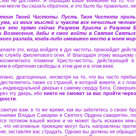
ЕСМЬ не достоин». Я обращаю ваше внимание на то, что
 они могли бы сказать обратное, и это было бы правильно, н
стоин Твоей Чистоты. Пусть Твоя Чистота пролье
 ума, из моих мыслей и чувств все нечистые челов
все это прямо сейчас Разумом Христа и Разумом 
и Вознесения, дабы я смог войти в Святая Святых
кого разлада, когда-либо имевшего место в моем мир
елаете это, когда войдете в дух чистоты, произойдет дейст
ю службу фиолетового огня. И благодаря этому мощному 
 космического пламени Христо-чистоты, действующей
м в обретении свободы в этом дне и в этом веке.
делано, драгоценные, несмотря на то, что вы часто пребы
дествляетесь также со страной, в которой живете, и с пла
сь индивидуальной дверью к самому сердцу Бога. Совершен
рез эту дверь, ибо
никто не сможет за вас пройти чере
дности
.
советую вам: в то же время, как вы заботитесь о своих бр
ениями Владык Самарии и Святого Ордена самаритян, по
ется потоком вашей жизни и не может быть искажен кем-
, что негативные проекции могут быть направлены проти
ие, заставляя вас страдать. Однако вы должны не обращат