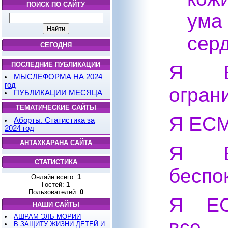
ПОИСК ПО САЙТУ
ума
сер
СЕГОДНЯ
ПОСЛЕДНИЕ ПУБЛИКАЦИИ
Я Е
МЫСЛЕФОРМА НА 2024
год
огран
ПУБЛИКАЦИИ МЕСЯЦА
ТЕМАТИЧЕСКИЕ САЙТЫ
Я ЕСМ
Аборты. Статистика за
2024 год
АНТАХКАРАНА САЙТА
Я Е
СТАТИСТИКА
беспо
Онлайн всего:
1
Гостей:
1
Пользователей:
0
Я
Е
НАШИ САЙТЫ
АШРАМ ЭЛЬ МОРИИ
все
В ЗАЩИТУ ЖИЗНИ ДЕТЕЙ И