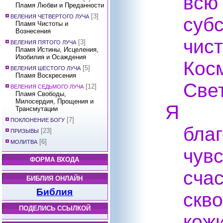
всю
Пламя Любви и Преданности
[3]
ВЕЛЕНИЯ ЧЕТВЕРТОГО ЛУЧА
су
Пламя Чистоты и
Вознесения
чис
[3]
ВЕЛЕНИЯ ПЯТОГО ЛУЧА
Пламя Истины, Исцеления,
Изобилия и Осаждения
Кос
[5]
ВЕЛЕНИЯ ШЕСТОГО ЛУЧА
Пламя Воскресения
Све
[12]
ВЕЛЕНИЯ СЕДЬМОГО ЛУЧА
Пламя Свободы,
Милосердия, Прощения и
Я
Трансмутации
[7]
ПОКЛОНЕНИЕ БОГУ
бла
[23]
ПРИЗЫВЫ
[6]
МОЛИТВА
чу
ФОРМА ВХОДА
сча
БИБЛИЯ ОНЛАЙН
Библия
скв
ПОДЕЛИСЬ ССЫЛКОЙ
кож