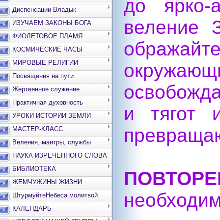
до ярко-
Диспенсации Владык
веление З
ИЗУЧАЕМ ЗАКОНЫ БОГА
ФИОЛЕТОВОЕ ПЛАМЯ
ображайте
КОСМИЧЕСКИЕ ЧАСЫ
МИРОВЫЕ РЕЛИГИИ
окружа­ющ
Посвящения на пути
освобожда
Жертвенное служение
Практичная духовность
и тягот 
УРОКИ ИСТОРИИ ЗЕМЛИ
превращаю
МАСТЕР-КЛАСС
Веления, мантры, службы
НАУКА ИЗРЕЧЕННОГО СЛОВА
БИБЛИОТЕКА
ПОВТОРЕ
ЖЕМЧУЖИНЫ ЖИЗНИ
необходим
ШтурмуйтеНебеса молитвой
КАЛЕНДАРЬ