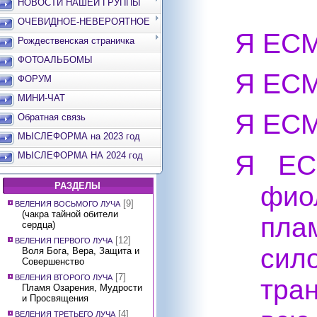
НОВОСТИ НАШЕЙ ГРУППЫ
ОЧЕВИДНОЕ-НЕВЕРОЯТНОЕ
Я ЕСМ
Рождественская страничка
ФОТОАЛЬБОМЫ
Я ЕСМ
ФОРУМ
МИНИ-ЧАТ
Я ЕСМ
Обратная связь
МЫСЛЕФОРМА на 2023 год
Я ЕС
МЫСЛЕФОРМА НА 2024 год
РАЗДЕЛЫ
фио
[9]
ВЕЛЕНИЯ ВОСЬМОГО ЛУЧА
(чакра тайной обители
пла
сердца)
[12]
ВЕЛЕНИЯ ПЕРВОГО ЛУЧА
си
Воля Бога, Вера, Защита и
Совершенство
[7]
ВЕЛЕНИЯ ВТОРОГО ЛУЧА
тра
Пламя Озарения, Мудрости
и Просвящения
[4]
ВЕЛЕНИЯ ТРЕТЬЕГО ЛУЧА