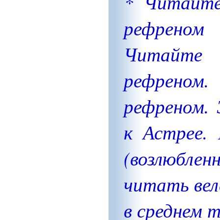
* Читайте
рефреном
Читайте
рефреном
рефреном. 
к Астрее.
(возлюбл
читать веле
в среднем 