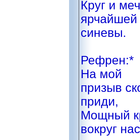
Круг и ме
ярчайшей
синевы.
Рефрен:*
На мой
призыв ск
приди,
Мощный к
вокруг на