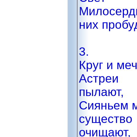
Милосерд
них пробу
3.
Круг и ме
Астреи
пылают,
Сияньем 
существо
очищают,