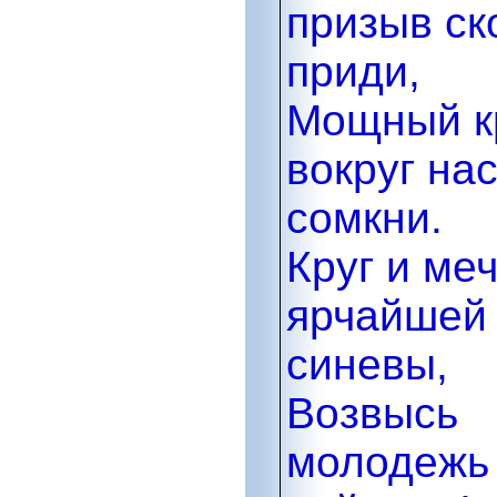
призыв ск
приди,
Мощный к
вокруг на
сомкни.
Круг и ме
ярчайшей
синевы,
Возвысь
молодежь 