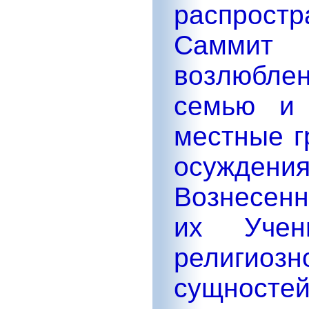
распрос
Саммит
возлюбл
семью и 
местные г
осужден
Вознесенн
их Учени
религиоз
сущностей