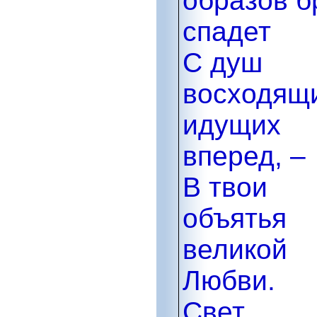
образов б
спадет
С душ
восходящ
идущих
вперед, –
В твои
объятья
великой
Любви.
Свет