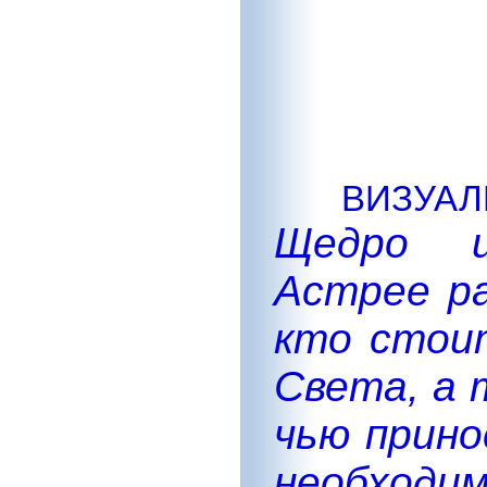
ВИЗУАЛ
Щедро и
Астрее р
кто стои
Света, а 
чью прин
необхо