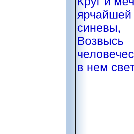
Круг и ме
ярчайшей
синевы,
Возвысь
человечес
в нем свет