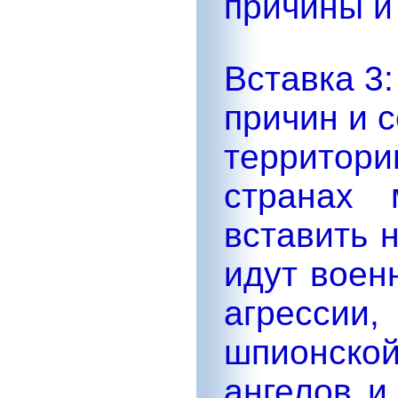
причины и
Вставка 3:
причин и 
территори
странах 
вставить 
идут воен
агресс
шпионско
ангелов и