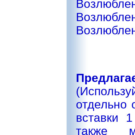
Возлю
Возлю
Возлюбле
Предлагае
(Исполь
отдельно 
вставки 1
также м