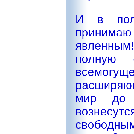
И в пол
принимаю
явленным
полную 
всемогущ
расширя
мир до 
вознесу
свободным