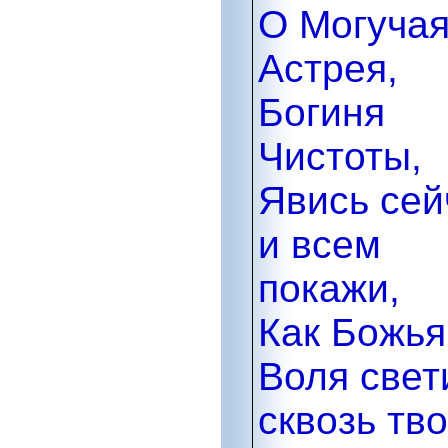
О Могуча
Астрея,
Богиня
Чистоты,
Явись сей
и всем
покажи,
Как Божья
Воля свет
сквозь тв