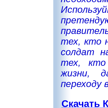
Использу
прете
правител
тех, кто 
солдат н
тех, кто
жизни, д
переходу 
Скачать К