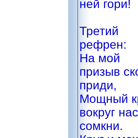
ней гори!
Третий
рефрен:
На мой
призыв ск
приди,
Мощный к
вокруг на
сомкни.