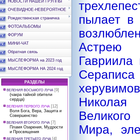
НОВОСТИ НАШЕЙ ГРУППЫ
трехлеп
ОЧЕВИДНОЕ-НЕВЕРОЯТНОЕ
пылает в
Рождественская страничка
ФОТОАЛЬБОМЫ
возлюбл
ФОРУМ
Астрею 
МИНИ-ЧАТ
Обратная связь
Гавриила 
МЫСЛЕФОРМА на 2023 год
МЫСЛЕФОРМА НА 2024 год
Сераписа 
РАЗДЕЛЫ
херувимов
[9]
ВЕЛЕНИЯ ВОСЬМОГО ЛУЧА
(чакра тайной обители
Николая
сердца)
[12]
ВЕЛЕНИЯ ПЕРВОГО ЛУЧА
Воля Бога, Вера, Защита и
Великого
Совершенство
[7]
ВЕЛЕНИЯ ВТОРОГО ЛУЧА
Мира, эле
Пламя Озарения, Мудрости
и Просвящения
[4]
ВЕЛЕНИЯ ТРЕТЬЕГО ЛУЧА