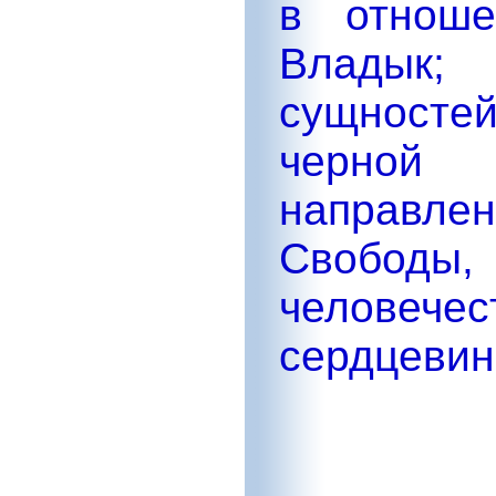
в отноше
Владык;
сущносте
черной 
направл
Свободы
человеч
сердцевин