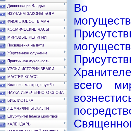
Во им
Диспенсации Владык
ИЗУЧАЕМ ЗАКОНЫ БОГА
могущест
ФИОЛЕТОВОЕ ПЛАМЯ
КОСМИЧЕСКИЕ ЧАСЫ
Присутст
МИРОВЫЕ РЕЛИГИИ
могуще
Посвящения на пути
Жертвенное служение
Присутст
Практичная духовность
Хранител
УРОКИ ИСТОРИИ ЗЕМЛИ
МАСТЕР-КЛАСС
всего ми
Веления, мантры, службы
НАУКА ИЗРЕЧЕННОГО СЛОВА
вознест
БИБЛИОТЕКА
посредс
ЖЕМЧУЖИНЫ ЖИЗНИ
ШтурмуйтеНебеса молитвой
Священно
КАЛЕНДАРЬ