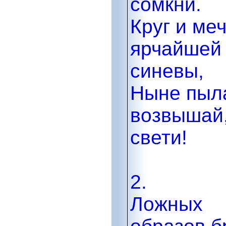
сомкни.
Круг и ме
ярчайшей
синевы,
Ныне пыл
возвышай
свети!
2.
Ложных