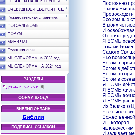
НОВОСТИ НАШЕЙ ГРУППЫ
Постоянно пр
В моих мыслях
ОЧЕВИДНОЕ-НЕВЕРОЯТНОЕ
Превосходя и
Рождественская страничка
Все земные с
В моих четыре
ФОТОАЛЬБОМЫ
И освобождая
ФОРУМ
От этих средо
Я ЕСМЬ освоб
МИНИ-ЧАТ
Токами Божес
Обратная связь
Самого Свяще
Чье возносяще
МЫСЛЕФОРМА на 2023 год
Богом в прояв
МЫСЛЕФОРМА НА 2024 год
Богом в дейст
Богом по при
Богом в созна
РАЗДЕЛЫ
Я ЕСМЬ дейст
[6]
ДЕТСКИЙ РОЗАРИЙ
Я ЕСМЬ жизне
Я ЕСМЬ вечно
ФОРМА ВХОДА
Я ЕСМЬ расши
Из Великого Ц
БИБЛИЯ ОНЛАЙН
Что ныне прит
Библия
Божественной 
И которая 
ПОДЕЛИСЬ ССЫЛКОЙ
человеческим
И заливает м