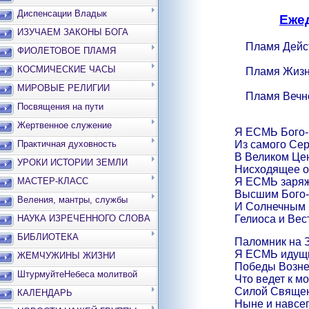
Диспенсации Владык
Еже
ИЗУЧАЕМ ЗАКОНЫ БОГА
Пламя Дейст
ФИОЛЕТОВОЕ ПЛАМЯ
КОСМИЧЕСКИЕ ЧАСЫ
Пламя Жи
МИРОВЫЕ РЕЛИГИИ
Пламя Вечн
Посвящения на пути
Жертвенное служение
Я ЕСМЬ Бог
Из самого Сер
Практичная духовность
В Великом Це
УРОКИ ИСТОРИИ ЗЕМЛИ
Нисходящее о
Я ЕСМЬ заря
МАСТЕР-КЛАСС
Высшим Бого
Веления, мантры, службы
И Солнечным
Гелиоса и Вес
НАУКА ИЗРЕЧЕННОГО СЛОВА
БИБЛИОТЕКА
Паломник на 
Я ЕСМЬ идущи
ЖЕМЧУЖИНЫ ЖИЗНИ
Победы Возне
ШтурмуйтеНебеса молитвой
Что ведет к м
Силой Священ
КАЛЕНДАРЬ
Ныне и навсег