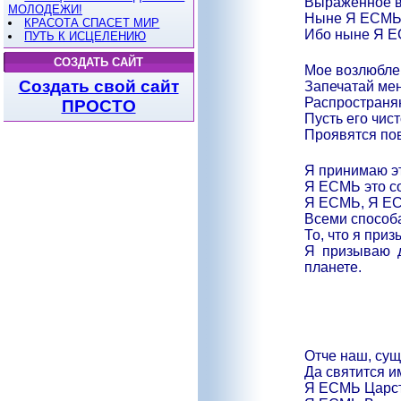
Выраженное вс
МОЛОДЕЖИ!
Ныне Я ЕСМЬ 
КРАСОТА СПАСЕТ МИР
Ибо ныне Я Е
ПУТЬ К ИСЦЕЛЕНИЮ
СОЗДАТЬ САЙТ
Мое возлюбле
Создать свой сайт
Запечатай ме
Распространя
ПРОСТО
Пусть его чис
Проявятся пов
Я принимаю э
Я ЕСМЬ это с
Я ЕСМЬ, Я ЕС
Всеми способа
То, что я приз
Я призываю 
планете.
Отче наш, сущ
Да святится и
Я ЕСМЬ Царст