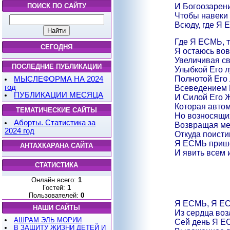
И Богоозарени
ПОИСК ПО САЙТУ
Чтобы навеки 
Всюду, где Я 
Где Я ЕСМЬ, т
СЕГОДНЯ
Я остаюсь вов
Увеличивая с
ПОСЛЕДНИЕ ПУБЛИКАЦИИ
Улыбкой Его л
Полнотой Его
МЫСЛЕФОРМА НА 2024
год
Всеведением 
ПУБЛИКАЦИИ МЕСЯЦА
И Силой Его Ж
Которая авто
ТЕМАТИЧЕСКИЕ САЙТЫ
Но возносящи
Аборты. Статистика за
Возвращая ме
2024 год
Откуда поисти
Я ЕСМЬ приш
АНТАХКАРАНА САЙТА
И явить всем 
СТАТИСТИКА
Онлайн всего:
1
Гостей:
1
Пользователей:
0
Я ЕСМЬ, Я ЕС
НАШИ САЙТЫ
Из сердца во
АШРАМ ЭЛЬ МОРИИ
Сей день Я Е
В ЗАЩИТУ ЖИЗНИ ДЕТЕЙ И