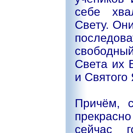
себе хва
Свету. Он
последов
свободны
Света их 
и Святого 
Причём, с
прекрасн
сейчас г