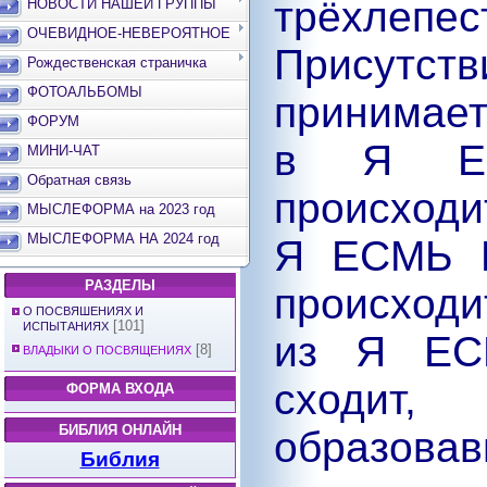
трёхлепе
НОВОСТИ НАШЕЙ ГРУППЫ
ОЧЕВИДНОЕ-НЕВЕРОЯТНОЕ
Присутств
Рождественская страничка
ФОТОАЛЬБОМЫ
принимает
ФОРУМ
в Я ЕС
МИНИ-ЧАТ
Обратная связь
происходи
МЫСЛЕФОРМА на 2023 год
МЫСЛЕФОРМА НА 2024 год
Я ЕСМЬ П
РАЗДЕЛЫ
происход
О ПОСВЯШЕНИЯХ И
[101]
ИСПЫТАНИЯХ
из Я ЕСМ
[8]
ВЛАДЫКИ О ПОСВЯЩЕНИЯХ
сходит
ФОРМА ВХОДА
БИБЛИЯ ОНЛАЙН
образова
Библия