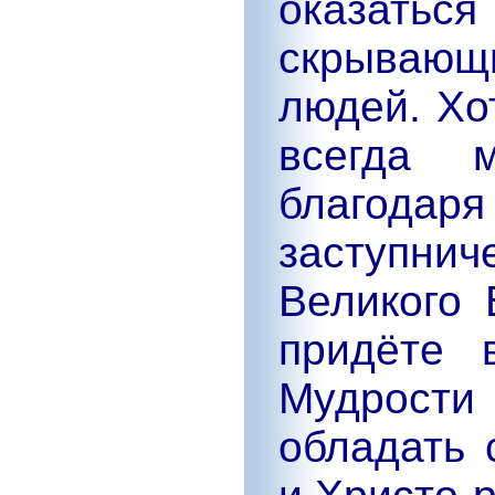
оказать
скрывающи
людей. Хо
всегда м
благодаря
заступнич
Великого 
придёте 
Мудрости
обладать