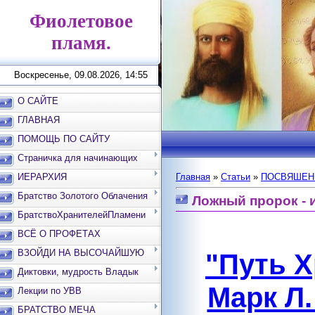
Фиолетовое
пламя.
Воскресенье, 09.08.2026, 14:55
О САЙТЕ
ГЛАВНАЯ
ПОМОЩЬ ПО САЙТУ
Страничка для начинающих
ИЕРАРХИЯ
Главная
»
Статьи
»
ПОСВЯШЕН
Братство Золотого Облачения
Ложный пророк - 
БратствоХранителейПламени
ВСЁ О ПРОФЕТАХ
ВЗОЙДИ НА ВЫСОЧАЙШУЮ
"Путь 
ВЕРШИНУ
Диктовки, мудрость Владык
Марк Л.
Лекции по УВВ
БРАТСТВО МЕЧА