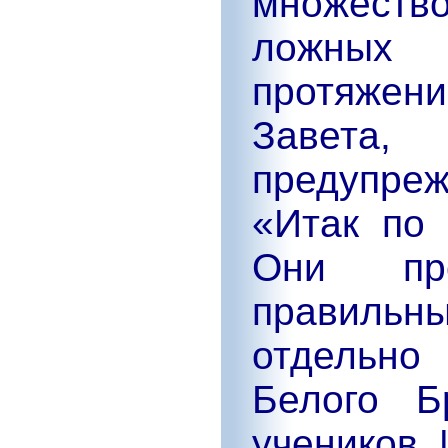
множест
ложных 
протяжени
Завет
предупре
«Итак по 
Они пр
правильны
отдельно
Белого Б
учеников 