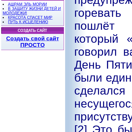
АШРАМ ЭЛЬ МОРИИ
В ЗАЩИТУ ЖИЗНИ ДЕТЕЙ И
горевать
МОЛОДЕЖИ!
КРАСОТА СПАСЕТ МИР
пошлёт 
ПУТЬ К ИСЦЕЛЕНИЮ
СОЗДАТЬ САЙТ
который 
Создать свой сайт
ПРОСТО
говорил в
День Пяти
были един
сделался
несущего
присутст
[2] Это б