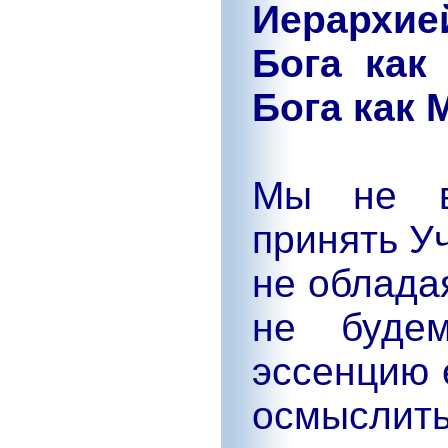
Иерархие
Бога как
Бога как 
Мы не в
принять У
не облада
не буде
эссенцию 
осмыслит