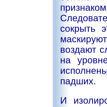
признак
Следоват
сокрыть 
маскирую
воздают с
на уровн
исполнены
падших.
И изолир