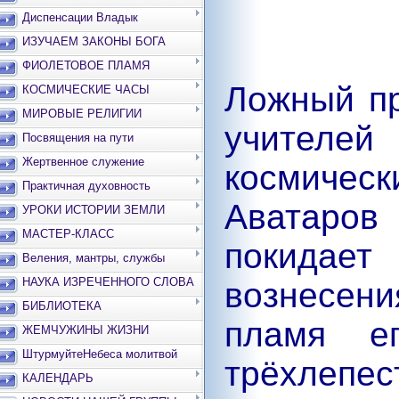
Диспенсации Владык
ИЗУЧАЕМ ЗАКОНЫ БОГА
ФИОЛЕТОВОЕ ПЛАМЯ
Ложный пр
КОСМИЧЕСКИЕ ЧАСЫ
МИРОВЫЕ РЕЛИГИИ
учителей
Посвящения на пути
Жертвенное служение
космическ
Практичная духовность
Аватаро
УРОКИ ИСТОРИИ ЗЕМЛИ
МАСТЕР-КЛАСС
покидае
Веления, мантры, службы
НАУКА ИЗРЕЧЕННОГО СЛОВА
вознесен
БИБЛИОТЕКА
пламя е
ЖЕМЧУЖИНЫ ЖИЗНИ
ШтурмуйтеНебеса молитвой
трёхлепес
КАЛЕНДАРЬ