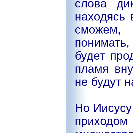
слова ди
находясь 
сможем,
понимать
будет про
пламя вн
не будут н
Но Иисусу
приходо