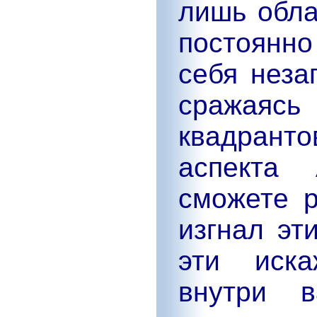
лишь обла
постоянно
себя неза
сражаяс
квадрант
аспекта
сможете р
изгнал эт
эти иска
внутри 