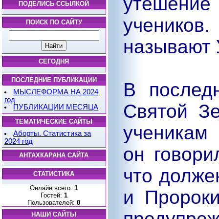
утешение 
ПОДЕЛИСЬ ССЫЛКОЙ
ученико
ПОИСК ПО САЙТУ
называют 
СЕГОДНЯ
ПОСЛЕДНИЕ ПУБЛИКАЦИИ
В послед
МЫСЛЕФОРМА НА 2024
год
Святой З
ПУБЛИКАЦИИ МЕСЯЦА
ТЕМАТИЧЕСКИЕ САЙТЫ
ученикам
Аборты. Статистика за
2024 год
он говори
АНТАХКАРАНА САЙТА
что долже
СТАТИСТИКА
Онлайн всего:
1
и Пророк
Гостей:
1
Пользователей:
0
предупре
НАШИ САЙТЫ