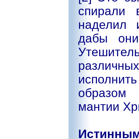
спирали 
наделил 
дабы они
Утешител
различны
исполни
образом 
мантии Хр
Истинны