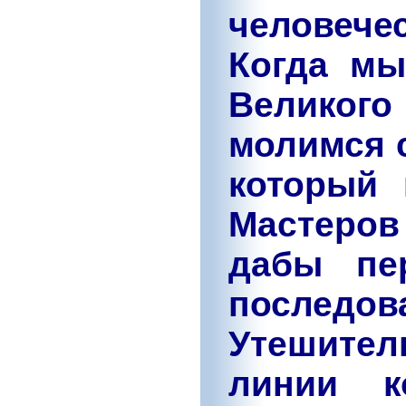
человечес
Когда мы
Великог
молимся 
который 
Мастеро
дабы пе
последо
Утешител
линии к