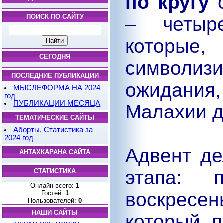
по кругу
о
ПОИСК ПО САЙТУ
– четыре
которы
СЕГОДНЯ
символиз
ПОСЛЕДНИЕ ПУБЛИКАЦИИ
ожидани
МЫСЛЕФОРМА НА 2024
год
ПУБЛИКАЦИИ МЕСЯЦА
Малахии д
ТЕМАТИЧЕСКИЕ САЙТЫ
Аборты. Статистика за
2024 год
Адвент де
АНТАХКАРАНА САЙТА
этапа:
СТАТИСТИКА
Онлайн всего:
1
воскрес
Гостей:
1
Пользователей:
0
НАШИ САЙТЫ
который 