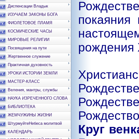
Рождест
Диспенсации Владык
ИЗУЧАЕМ ЗАКОНЫ БОГА
покаяния 
ФИОЛЕТОВОЕ ПЛАМЯ
настоя
КОСМИЧЕСКИЕ ЧАСЫ
МИРОВЫЕ РЕЛИГИИ
рождения 
Посвящения на пути
Жертвенное служение
Практичная духовность
Христиан
УРОКИ ИСТОРИИ ЗЕМЛИ
МАСТЕР-КЛАСС
Рождес
Веления, мантры, службы
Рождеств
НАУКА ИЗРЕЧЕННОГО СЛОВА
БИБЛИОТЕКА
Рождество
ЖЕМЧУЖИНЫ ЖИЗНИ
ШтурмуйтеНебеса молитвой
Круг венк
КАЛЕНДАРЬ