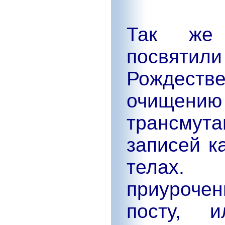
Так же 
посвятил
Рождеств
очищени
трансмут
записей к
телах.
приуроче
посту, и