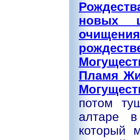
Рождеств
новых ц
очищения
рождеств
Могущест
Пламя Жи
Могущест
потом ту
алтаре в
который 