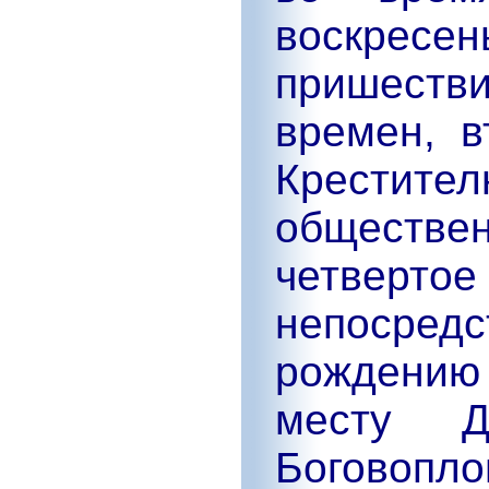
воскресе
пришеств
времен, 
Крести
обществе
четве
непосред
рождению
месту 
Боговопло