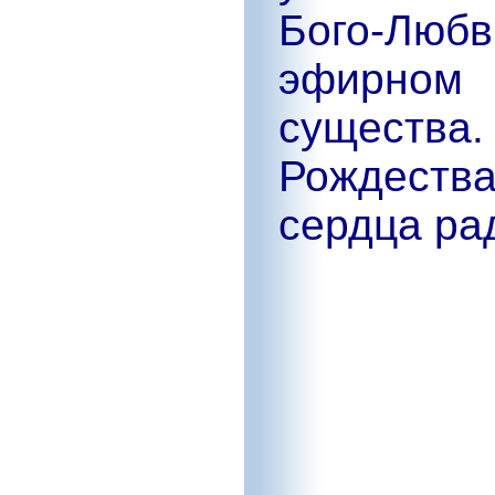
Бого-Люб
эфирно
существа
Рождества
сердца ра