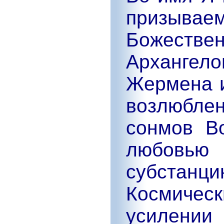
призывае
Божестве
Архангел
Жермена и
возлюбле
сонмов В
любовью 
субстанци
Космичес
усилении 