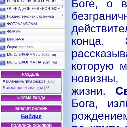
Боге, о 
НОВОСТИ НАШЕЙ ГРУППЫ
ОЧЕВИДНОЕ-НЕВЕРОЯТНОЕ
безграни
Рождественская страничка
ФОТОАЛЬБОМЫ
действит
ФОРУМ
конца.
МИНИ-ЧАТ
Обратная связь
рассказ
МЫСЛЕФОРМА на 2023 год
которую 
МЫСЛЕФОРМА НА 2024 год
РАЗДЕЛЫ
новизны,
[108]
КАЛЕНДАРЬ ПРАЗДНИКОВ
жизни.
С
[88]
ЗНАМЕНАТЕЛЬНЫЕ ДНИ
ФОРМА ВХОДА
Бога, из
БИБЛИЯ ОНЛАЙН
рождение
Библия
ПОДЕЛИСЬ ССЫЛКОЙ