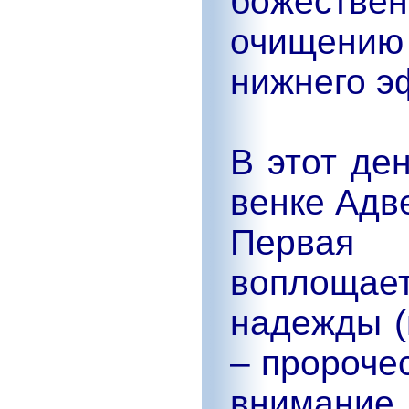
божеств
очищени
нижнего э
В этот де
венке Адв
Первая
воплощае
надежды (
– пророче
внимание