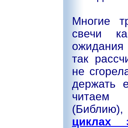
Многие т
свечи к
ожидания
так рассч
не сгорел
держать 
читаем
(Библию)
циклах з