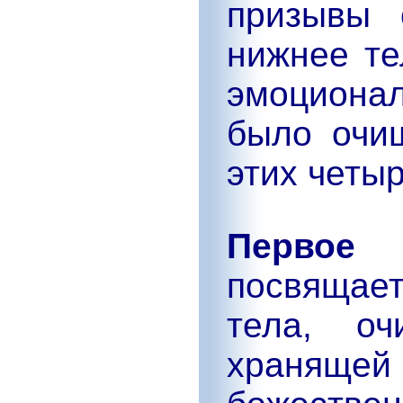
призывы 
нижнее те
эмоциона
было очи
этих четы
Первое 
посвящае
тела, оч
хранящ