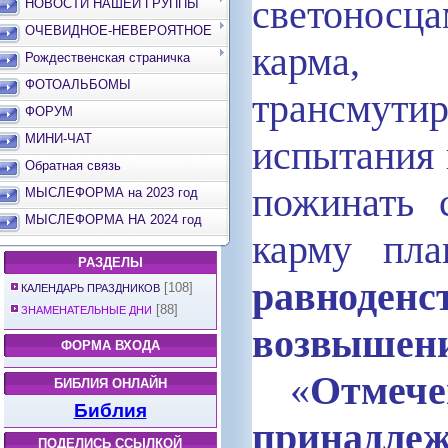
светоносц
НОВОСТИ НАШЕЙ ГРУППЫ
ОЧЕВИДНОЕ-НЕВЕРОЯТНОЕ
карма,
Рождественская страничка
ФОТОАЛЬБОМЫ
трансмути
ФОРУМ
МИНИ-ЧАТ
испытания 
Обратная связь
пожинать 
МЫСЛЕФОРМА на 2023 год
МЫСЛЕФОРМА НА 2024 год
карму пл
РАЗДЕЛЫ
равноде
[108]
КАЛЕНДАРЬ ПРАЗДНИКОВ
[88]
ЗНАМЕНАТЕЛЬНЫЕ ДНИ
возвышен
ФОРМА ВХОДА
«
Отмече
БИБЛИЯ ОНЛАЙН
Библия
принадле
ПОДЕЛИСЬ ССЫЛКОЙ