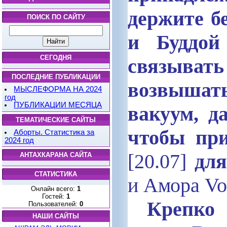
держите б
ПОИСК ПО САЙТУ
и Буддой
СЕГОДНЯ
связывать
ПОСЛЕДНИЕ ПУБЛИКАЦИИ
возвышать
МЫСЛЕФОРМА НА 2024
год
ПУБЛИКАЦИИ МЕСЯЦА
вакуум, д
ТЕМАТИЧЕСКИЕ САЙТЫ
чтобы при
Аборты. Статистика за
2024 год
[20.07]
дл
АНТАХКАРАНА САЙТА
СТАТИСТИКА
и Амора
Vo
Онлайн всего:
1
Гостей:
1
Крепко 
Пользователей:
0
НАШИ САЙТЫ