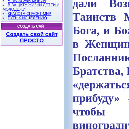
дали
Воз
АШРАМ ЭЛЬ МОРИИ
В ЗАЩИТУ ЖИЗНИ ДЕТЕЙ И
МОЛОДЕЖИ!
Таинств 
КРАСОТА СПАСЕТ МИР
ПУТЬ К ИСЦЕЛЕНИЮ
Бога, и Б
СОЗДАТЬ САЙТ
Создать свой сайт
ПРОСТО
в Женщине
Посланн
Братства,
«держат
прибуду» 
чтобы 
виноград