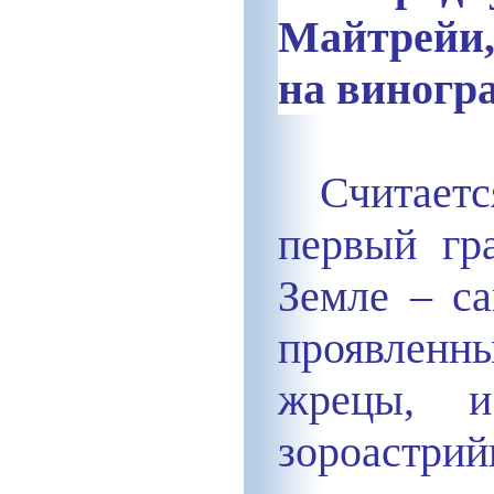
Майтрейи,
на виногр
Считаетс
первый гр
Земле – с
проявлен
жрецы, и
зороастрий