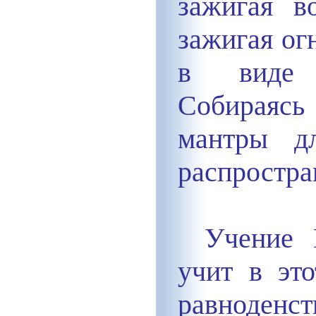
зажигая в
зажигая ог
в виде в
Собираясь
мантры дл
распростра
Учение 
учит в эт
равноденс