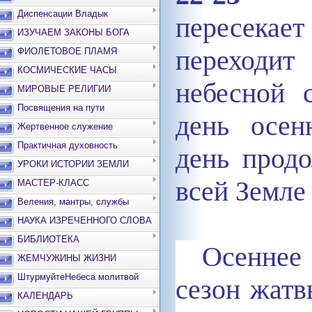
Диспенсации Владык
пересека
ИЗУЧАЕМ ЗАКОНЫ БОГА
переходи
ФИОЛЕТОВОЕ ПЛАМЯ
КОСМИЧЕСКИЕ ЧАСЫ
небесной 
МИРОВЫЕ РЕЛИГИИ
Посвящения на пути
день осен
Жертвенное служение
Практичная духовность
день прод
УРОКИ ИСТОРИИ ЗЕМЛИ
всей Земле 
МАСТЕР-КЛАСС
Веления, мантры, службы
НАУКА ИЗРЕЧЕННОГО СЛОВА
БИБЛИОТЕКА
Осеннее
ЖЕМЧУЖИНЫ ЖИЗНИ
ШтурмуйтеНебеса молитвой
сезон жат
КАЛЕНДАРЬ