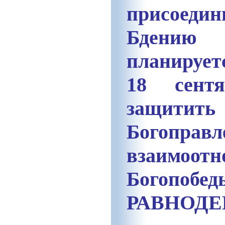
присоедин
Бдению
планир
18 сент
защитить
Богопр
взаимоот
Богопоб
РАВНОДЕ