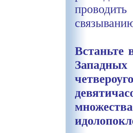
проводить
связыванию
Встаньте 
Запад
четверо
девятича
множества
идолоп