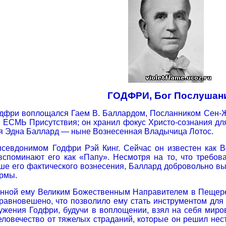
ГОДФРИ, Бог Послушан
дфри воплощался Гаем В. Баллардом, Посланником Сен-Ж
Я ЕСМЬ Присутствия; он хранил фокус Христо-сознания для
я Эдна Баллард — ныне Вознесенная Владычица Лотос.
псевдонимом Годфри Рэй Кинг. Сейчас он известен как 
вспоминают его как «Папу». Несмотря на то, что требо
ше его фактического вознесения, Баллард добровольно вы
рмы.
анной ему Великим Божественным Направителем в Пещер
равновешено, что позволило ему стать инструментом для м
жения Годфри, будучи в воплощении, взял на себя миро
еловечество от тяжелых страданий, которые он решил нес