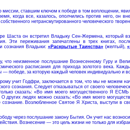
о миссии, ставшим ключом к победе в том воплощении, яви
ремя, когда все, казалось, ополчились против него, он в
 собственного нетрансмутированного человеческого творени
оре Шаста он встретил Владыку Сен-Жермена, который вз
ния. Эти переживания запечатлены в трех книгах, пос
ни сознания Владыки:
«Раскрытые Таинства»
(желтый),
«
у, что неизменное послушание Вознесенному Гуру и Вел
мического расписания для прихода золотого века. Кажд
 — победе, за которую каждый человек индивидуально и вс
орому учит Годфри, заключается в том, что мы не можем н
кого сознания. Следует отказываться от своего человеческ
 только сказать: «Во имя моего могущественного Я ЕСМЬ
» О других людях можно сказать: «Во имя моего могущес
ое сознание. Возлюбленное Святое Я Христа, выступи в с
ободу через послушание закону Бытия. Он учит нас вознос
действия. Вознесение — это цель жизни не только для избра