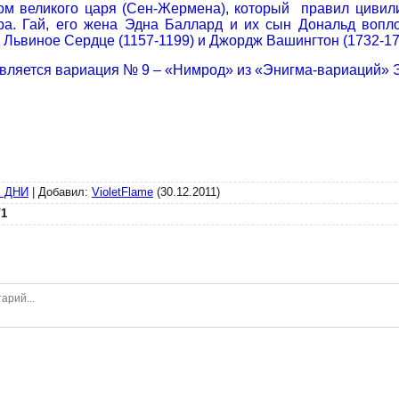
м великого царя (Сен-Жермена), который правил цивилиз
ра. Гай, его жена Эдна Баллард и их сын Дональд вопл
Львиное Сердце (1157-1199) и Джордж Вашингтон (1732-17
вляется вариация № 9 – «Нимрод» из «Энигма-вариаций» 
 ДНИ
|
Добавил
:
VioletFlame
(30.12.2011)
/
1