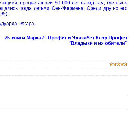
ацией, процветавшей 50 000 лет назад там, где ныне
ощались тогда детьми Сен-Жермена. Среди других его
99).
Эдуарда Элгара.
Из книги Марка Л. Профет и Элизабет Клэр Профет
"Владыки и их обители"