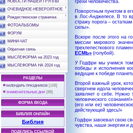
НОВОСТИ НАШЕЙ ГРУППЫ
грехи человечества.
ОЧЕВИДНОЕ-НЕВЕРОЯТНОЕ
Поворотным пунктом в ег
в Лос-Анджелесе. В то в
Рождественская страничка
стражу порога – остаткам
ФОТОАЛЬБОМЫ
силы».
ФОРУМ
Вскоре после этого на г
МИНИ-ЧАТ
миссии мирового значе
трехлепесткового пламе
Обратная связь
ЕСМЬ»
(голубой).
МЫСЛЕФОРМА на 2023 год
У Годфри мы учимся том
МЫСЛЕФОРМА НА 2024 год
победы и исполнения кос
ведущие к победе планеты
РАЗДЕЛЫ
Второй важный урок, кот
[108]
КАЛЕНДАРЬ ПРАЗДНИКОВ
свергнем идола человечес
[88]
ЗНАМЕНАТЕЛЬНЫЕ ДНИ
заявляет о себе. Нужно
человеческого сознания!
ФОРМА ВХОДА
(его или ее) человеческ
действующей здесь!»
БИБЛИЯ ОНЛАЙН
Годфри завоевал свою св
Библия
чувства, наши энергии и 
ПОДЕЛИСЬ ССЫЛКОЙ