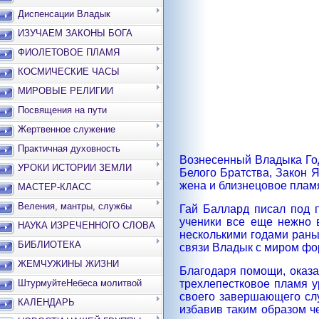
Диспенсации Владык
ИЗУЧАЕМ ЗАКОНЫ БОГА
ФИОЛЕТОВОЕ ПЛАМЯ
КОСМИЧЕСКИЕ ЧАСЫ
МИРОВЫЕ РЕЛИГИИ
Посвящения на пути
Жертвенное служение
Практичная духовность
Вознесенный Владыка Го
УРОКИ ИСТОРИИ ЗЕМЛИ
Белого Братства, Закон 
жена и близнецовое плам
МАСТЕР-КЛАСС
Веления, мантры, службы
Гай Баллард писал под 
ученики все еще нежно 
НАУКА ИЗРЕЧЕННОГО СЛОВА
несколькими годами рань
БИБЛИОТЕКА
связи Владык с миром фо
ЖЕМЧУЖИНЫ ЖИЗНИ
Благодаря помощи, оказ
ШтурмуйтеНебеса молитвой
трехлепестковое пламя у
своего завершающего слу
КАЛЕНДАРЬ
избавив таким образом ч