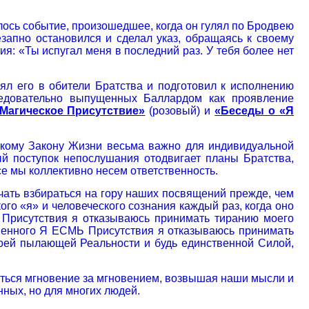
лось событие, произошедшее, когда он гулял по Бродвею
незапно остановился и сделал указ, обращаясь к своему
я: «Ты испугал меня в последний раз. У тебя более нет
ял его в обители Братства и подготовил к исполнению
ледовательно выпущенных Баллардом как проявление
Магическое Присутствие»
(розовый) и
«Беседы о «Я
икому Закону Жизни весьма важно для индивидуальной
ый поступок непослушания отодвигает планы Братства,
е мы коллективно несем ответственность.
ачать взбираться на гору наших посвящений прежде, чем
ого «я» и человеческого сознания каждый раз, когда оно
 Присутствия я отказываюсь принимать тиранию моего
твенного Я ЕСМЬ Присутствия я отказываюсь принимать
воей пылающей Реальности и будь единственной Силой,
иться мгновение за мгновением, возвышая наши мысли и
нных, но для многих людей.