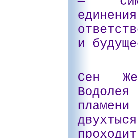
— симв
един
ответст
и будуще
Сен Же
Водолея 
пламен
двухты
проходи