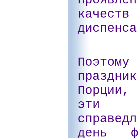
качеств
диспенса
Поэтому
праздн
Порции,
эти к
справед
день ф