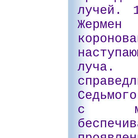
лучей. 
Жерме
короно
наступа
луча
справедл
Седьмог
с ми
беспеч
проявл