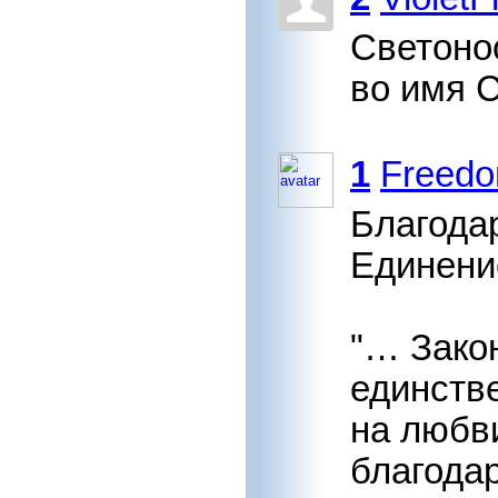
Светоно
во имя 
1
Freed
Благода
Единени
"… Зако
единств
на любв
благода