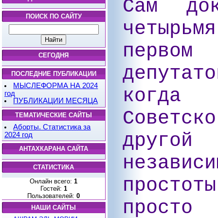
Сам до
ПОИСК ПО САЙТУ
четырь
первом
СЕГОДНЯ
депутат
ПОСЛЕДНИЕ ПУБЛИКАЦИИ
МЫСЛЕФОРМА НА 2024
когда 
год
ПУБЛИКАЦИИ МЕСЯЦА
Советс
ТЕМАТИЧЕСКИЕ САЙТЫ
Аборты. Статистика за
друг
2024 год
АНТАХКАРАНА САЙТА
незави
СТАТИСТИКА
простот
Онлайн всего:
1
Гостей:
1
Пользователей:
0
просто 
НАШИ САЙТЫ