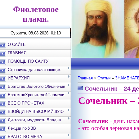
Фиолетовое
пламя.
Суббота, 08.08.2026, 01:10
О САЙТЕ
ГЛАВНАЯ
ПОМОЩЬ ПО САЙТУ
Страничка для начинающих
ИЕРАРХИЯ
Главная
»
Статьи
»
ЗНАМЕНАТЕ
Братство Золотого Облачения
Сочельник – 24 д
БратствоХранителейПламени
Сочельник – 
ВСЁ О ПРОФЕТАХ
ВЗОЙДИ НА ВЫСОЧАЙШУЮ
ВЕРШИНУ
Диктовки, мудрость Владык
Сочельник
- день нака
- это особая зерновая 
Лекции по УВВ
БРАТСТВО МЕЧА