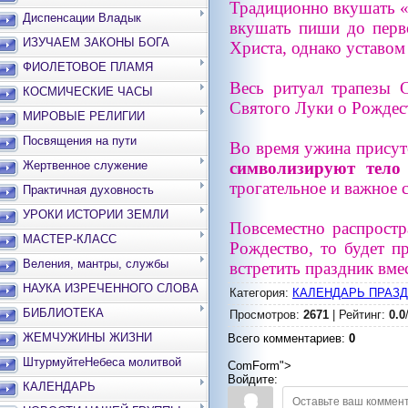
Традиционно вкушать «с
Диспенсации Владык
вкушать пиши до перво
ИЗУЧАЕМ ЗАКОНЫ БОГА
Христа, однако уставом
ФИОЛЕТОВОЕ ПЛАМЯ
Весь ритуал трапезы С
КОСМИЧЕСКИЕ ЧАСЫ
Святого Луки о Рождес
МИРОВЫЕ РЕЛИГИИ
Посвящения на пути
Во время ужина прису
символизируют тело
Жертвенное служение
трогательное и важное 
Практичная духовность
УРОКИ ИСТОРИИ ЗЕМЛИ
Повсеместно распростр
МАСТЕР-КЛАСС
Рождество, то будет п
Веления, мантры, службы
встретить праздник вмес
НАУКА ИЗРЕЧЕННОГО СЛОВА
Категория
:
КАЛЕНДАРЬ ПРАЗ
БИБЛИОТЕКА
Просмотров
:
2671
|
Рейтинг
:
0.0
ЖЕМЧУЖИНЫ ЖИЗНИ
Всего комментариев
:
0
ШтурмуйтеНебеса молитвой
ComForm">
Войдите:
КАЛЕНДАРЬ