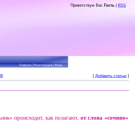
Приветствую Вас
Гость
|
RSS
Главная
|
Регистрация
|
Вход
ОВ
[
Добавить статью
]
ьник» происходит, как полагают,
от слова «сочиво»