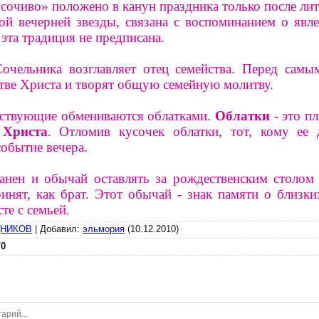
очиво» положено в канун праздника только после литу
й вечерней звезды, связана с воспоминанием о явл
 эта традиция не предписана.
очельника возглавляет отец семейства. Перед самы
тве Христа и творят общую семейную молитву.
тствующие обмениваются облатками.
Облатки
- это п
 Христа
. Отломив кусочек облатки, тот, кому ее 
событие вечера.
анен и обычай оставлять за рождественским столом 
ринят, как брат. Этот обычай - знак памяти о близк
те с семьей.
ДНИКОВ
|
Добавил
:
эльмория
(10.12.2010)
/
0