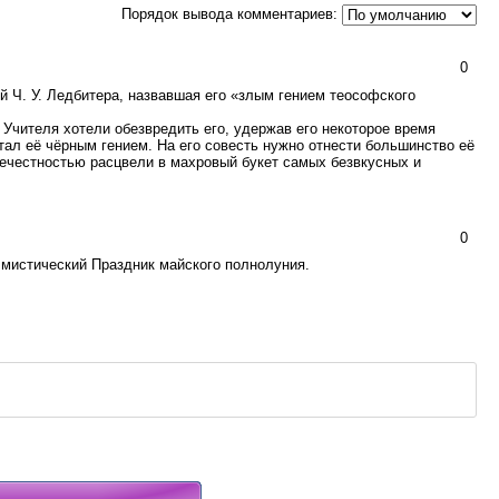
Порядок вывода комментариев:
0
й Ч. У. Ледбитера, назвавшая его «злым гением теософского
 Учителя хотели обезвредить его, удержав его некоторое время
стал её чёрным гением. На его совесть нужно отнести большинство её
нечестностью расцвели в махровый букет самых безвкусных и
0
мистический Праздник майского полнолуния.