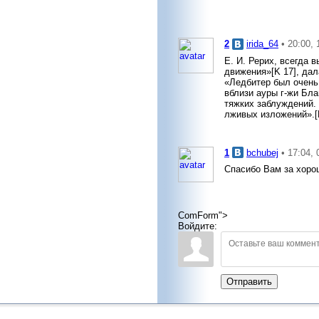
2
irida_64
• 20:00,
Е. И. Рерих, всегда 
движения»[K 17], да
«Ледбитер был очень 
вблизи ауры г-жи Бла
тяжких заблуждений.
лживых изложений».[
1
bchubej
• 17:04,
Спасибо Вам за хоро
ComForm">
Войдите:
Отправить