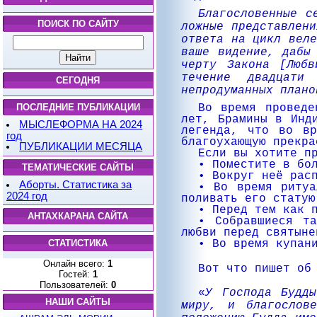
Благословенные с
ПОИСК ПО САЙТУ
ложные представлени
ответа на цикл веле
ваше видение, дабы
черту Закона [Люб
течение двадцати
СЕГОДНЯ
непродуманных плано
Во время провед
ПОСЛЕДНИЕ ПУБЛИКАЦИИ
лет, Брамины в Инд
МЫСЛЕФОРМА НА 2024
легенда, что во в
год
благоухающую прекра
ПУБЛИКАЦИИ МЕСЯЦА
Если вы хотите п
• Поместите в бо
ТЕМАТИЧЕСКИЕ САЙТЫ
• Вокруг неё рас
Аборты. Статистика за
• Во время ритуа
2024 год
поливать его статую
• Перед тем как 
АНТАХКАРАНА САЙТА
• Собравшиеся т
любви перед святыне
• Во время купан
СТАТИСТИКА
Онлайн всего:
1
Вот что пишет об
Гостей:
1
Пользователей:
0
«
У Господа Будд
НАШИ САЙТЫ
миру, и благослов