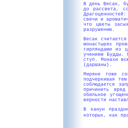
В день Весак, б
до рассвета, с
Драгоценностей:
свечи и аромати
что цветы засы
разрушению.
Весак считается
монастырях про
гирляндами из ц
учением Будды. 
ступ. Монахи вс
(даршаны).
Миряне тоже со
подчеркивая тем
соблюдается зап
причинить вред
обильное угощен
верности настав
В канун праздн
которых, как пр