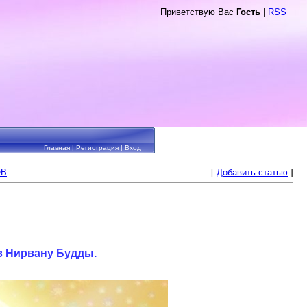
Приветствую Вас
Гость
|
RSS
Главная
|
Регистрация
|
Вход
ОВ
[
Добавить статью
]
в Нирвану
Будды.