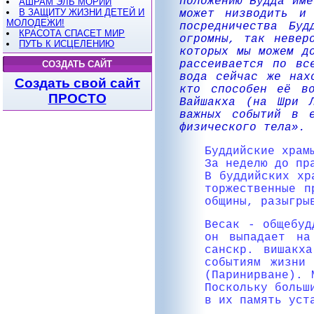
положению Будда име
АШРАМ ЭЛЬ МОРИИ
В ЗАЩИТУ ЖИЗНИ ДЕТЕЙ И
может низводить и
МОЛОДЕЖИ!
посредничества Бу
КРАСОТА СПАСЕТ МИР
огромны, так невер
ПУТЬ К ИСЦЕЛЕНИЮ
которых мы можем д
рассеивается по вс
СОЗДАТЬ САЙТ
вода сейчас же нах
Создать свой сайт
кто способен её во
ПРОСТО
Вайшакха (на Шри 
важных событий в 
физического тела».
Буддийские храм
За неделю до пр
В буддийских хр
торжественные п
общины, разыгры
Весак - общебуд
он выпадает на
санскр. вишакх
событиям жизни
(Паринирване). 
Поскольку больш
в их память уст