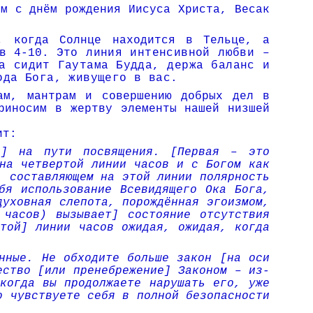
м с днём рождения Иисуса Христа, Весак
т, когда Солнце находится в Тельце, а
ов 4-10.
Это линия интенсивной любви –
а сидит Гаутама Будда, держа баланс и
ода Бога, живущего в вас.
вам, мантрам и совершению добрых дел в
иносим в жертву эле­менты нашей низшей
ит:
и] на пути посвящения. [Первая – это
на четвертой линии часов и с Богом как
, составляющем на этой линии полярность
бя использование Всевидящего Ока Бога,
духовная слепота, порождённая эгоизмом,
 часов) вызывает] состояние отсутствия
той] линии часов ожидая, ожидая, когда
нные. Не обходите больше закон [на оси
ество [или пренебрежение] Законом – из-
когда вы продолжаете нарушать его, уже
о чувствуете себя в полной безопасности