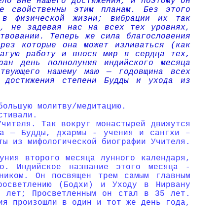
ело вне нашего достижения, и поэтому он
е свойственны этим планам. Без этого
 в физической жизни; вибрации их так
с, не задевая нас на всех тех уровнях,
твовании. Теперь же сила благословения
рез которые она может изливаться (как
лагую работу и внося мир в сердца тех,
ран день полнолуния индийского месяца
ствующего нашему маю — годовщина всех
 достижения степени Будды и ухода из
большую молитву/медитацию.
стивали.
Учителя. Так вокруг монастырей движутся
ма — Будды, дхармы - учения и сангхи –
ты из мифологической биографии Учителя.
уния второго месяца лунного календаря,
о. Индийское название этого месяца -
ником. Он посвящен трем самым главным
росветлению (Бодхи) и Уходу в Нирвану
0 лет; Просветленным он стал в 35 лет.
ия произошли в один и тот же день года,