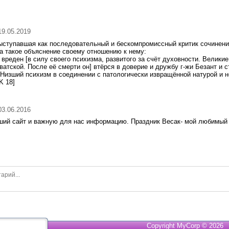
 19.05.2019
выступавшая как последовательный и бескомпромиссный критик сочинени
ла такое объяснение своему отношению к нему:
вреден [в силу своего психизма, развитого за счёт духовности. Великие
ватской. После её смерти он] втёрся в доверие и дружбу г-жи Безант и 
 Низший психизм в соединении с патологически извращённой натурой и 
K 18]
 03.06.2016
ший сайт и важную для нас информацию. Праздник Весак- мой любимый 
Copyright MyCorp © 2026