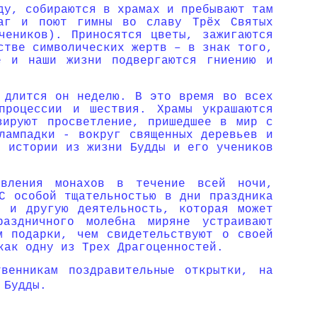
ду, собираются в храмах и пребывают там
лаг и поют гимны во славу Трёх Святых
чеников). Приносятся цветы, зажигаются
стве символических жертв – в знак того,
е и наши жизни подвергаются гниению и
 длится он неделю. В это время во всех
 процессии и шествия. Храмы украшаются
зируют просветление, пришедшее в мир с
лампадки - вокруг священных деревьев и
м истории из жизни Будды и его учеников
авления монахов в течение всей ночи,
С особой тщательностью в дни праздника
т и другую деятельность, которая может
аздничного молебна миряне устраивают
м подарки, чем свидетельствуют о своей
как одну из Трех Драгоценностей.
венникам поздравительные открытки, на
 Будды.