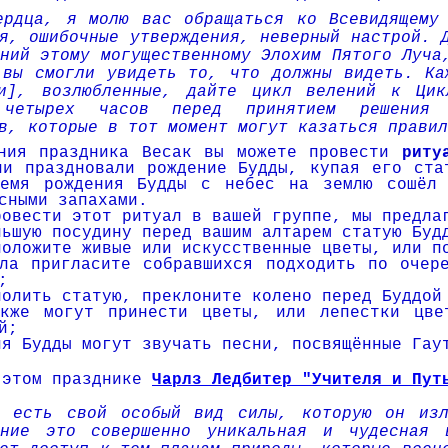
ердца, я молю вас обращаться ко Всевидящему
я, ошибочные утверждения, неверный настрой. 
ний этому могущественному Элохим Пятого Луча
 вы смогли увидеть то, что должны видеть. Ка
ви], возлюбленные, дайте цикл велений к Ци
 четырех часов перед принятием решения 
в, которые в тот момент могут казаться правил
ения праздника Весак вы можете провести
риту
ии праздновали рожде­ние Будды, купая его ста
ремя рождения Будды с небес на землю сошёл
сными запахами.
ровести этот ритуал в вашей группе, мы предла
льшую посудину перед вашим алтарем статую Буд
положите живые или искусственные цветы, или по
ла пригласите собравшихся подходить по очер
;
полить статую, преклоните колено перед Буддой 
акже могут принести цветы, или лепестки цве
й;
ия Будды могут звучать песни, посвящённые Гау
 этом празднике
Чарлз Ледбитер "Учителя и Пу
ы есть свой особый вид силы, которую он изл
ение это совершенно уникальная и чудесная 