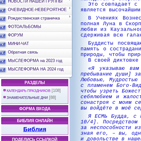
НОВОСТИ НАШЕЙ ГРУППЫ
Это совпадает с
является высочайшим
ОЧЕВИДНОЕ-НЕВЕРОЯТНОЕ
В Учениях Возне
Рождественская страничка
полная Луна в Скор
ФОТОАЛЬБОМЫ
любви из Каузально
сдерживая всю гала
ФОРУМ
Буддисты посвяща
МИНИ-ЧАТ
память о сострадан
Обратная связь
природы, чтобы прир
В своей диктовке
МЫСЛЕФОРМА на 2023 год
«
Я указываю вам
МЫСЛЕФОРМА НА 2024 год
пребывание души] з
Любовью, Мудростью 
РАЗДЕЛЫ
с пламенем Бого-Ви
[108]
чтобы узреть Божест
КАЛЕНДАРЬ ПРАЗДНИКОВ
себялюбием и жалос
[88]
ЗНАМЕНАТЕЛЬНЫЕ ДНИ
сонастроя с моим с
вы войдёте в моё се
ФОРМА ВХОДА
Я ЕСМЬ Будда, с 
БИБЛИЯ ОНЛАЙН
10/4]. Посредством 
за неспособности и
Библия
зная его, – вы, одн
и довольстве в наше
ПОДЕЛИСЬ ССЫЛКОЙ