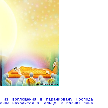
 из во­площения в паранирвану Господа
лнце находится в Тельце, а полная луна