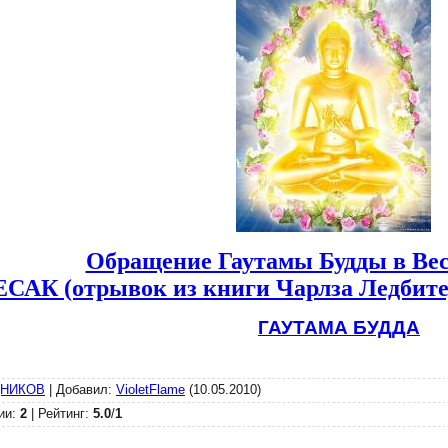
Обращение Гаутамы Будды в Веса
ЕСАК (отрывок из книги Чарлза Ледбите
ГАУТАМА БУДДА
ДНИКОВ
|
Добавил
:
VioletFlame
(10.05.2010)
ии
:
2
|
Рейтинг
:
5.0
/
1