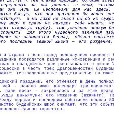
ет доступ к тем планам природы, которые всец
 передавать на наш уровень те силы, которы
дды они были бы бесполезны для нас здесь,
оятно быстры, что они проходили бы через на
остигнуть, и мы даже не знали бы об их сущес
ему миру и сразу же находит себе каналы, че
одит открытую трубу), тем усиливая всякую б
спринять. Для этого чудесного излияния изб
Ланке он называется Весак), обычно соответ
его последней земной жизни — его рождения,
ы и страны в ночь перед полнолунием проводят 
аздника проводятся различные конференции и фе
амах в праздничные дни рассказывают о жизни 
роцессии в честь трех Драгоценностей буддиз
ваются театрализованные представления на сюже
дийский праздник, его отмечают в день полнол
 май - начало июня календаря григорианског
а, пали весак - закрепилось и за этим празд
 Будды Шакьямуни: его Рождению (Джаянти), П
Между первым и последним событиями прошло 8
инство буддийских школ считает, что эти событ
ановлено единое торжество.