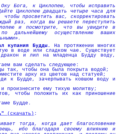
 Оку Бога, к Циклопею, чтобы исправить
Дайте Циклопею двадцать четыре часа для
, чтобы просветить вас, скорректировать
ждый раз, когда вы решаете переступить
клопею и посмотрите, что вы увидите в
по дальнейшему осуществлению ваших
ьными».
ал купа­ния Будды.
На протяжении многих
тую в воде или сладком чае. Существует
 дракон и лил на младенца Будду воду,
гаем вам сделать следующее:
ды так, чтобы она была покрыта водой;
ме­стите арку из цветов над статуей;
еди к Будде, зачерпывать ковшом воду и
и про­изнесите ему тихую молитву;
тов, чтобы положить их как приношение
таме Будде.
ть"
(скачать)
:
ивает тогда, когда дает благословение
вещь, ибо благодаря своему влиянию и