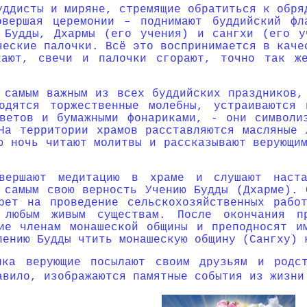
уддисты и миряне, стремящие обратиться к обря
овершая церемонии – поднимают буддийский ф
 Будды, Дхармы (его учения) и сангхи (его у
ческие палочки. Всё это воспринимается в каче
хают, свечи и палочки сгорают, точно так ж
 самым важным из всех буддийских праздников,
водятся торжественные молебны, устраиваются
ветов и бумажными фонариками, - они символи
На территории храмов расставляются масляные 
ю ночь читают молитвы и рассказывают верующи
вершают медитацию в храме и слушают наст
 самым свою верность Учению Будды (Дхарме). 
рет на проведение сельскохозяйственных рабо
 любым живым существам. После окончания пр
ие членам монашеской общины и преподносят и
лению Будды чтить монашескую общину (Сангху) 
ика верующие посылают своим друзьям и родст
авило, изображаются памятные события из жизни