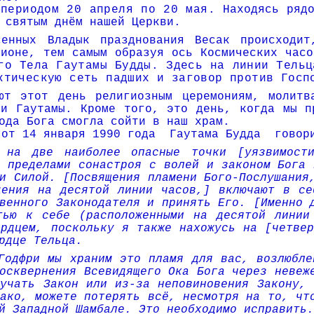
 периодом 20 апреля по 20 мая
.
Находясь рядо
 святым днём нашей Церкви.
сенных Владык празднования Весак происходи
пионе, тем самым образуя ось Космических час
го Тела Гаутамы Будды. Здесь на линии Тельц
ктическую сеть падших и заговор против Госп
ют этот день рели­гиозным церемониям, молит
ии Гаутамы. Кроме того, это день, когда мы пр
ода Бога смогла сойти в наш храм.
 от 14 января 1990 года
Гаутама Будда
говор
 на две наиболее опасные точки [уязвимост
а пределами сонастроя с волей и законом Бога 
и Силой. [Посвящения пламени Бого-Послушания
дения на десятой линии часов,] включают в се
венного Законодателя и принять Его. [Именно 
тью к себе (расположенными на десятой линии
ердцем, поскольку я также нахожусь на [четвер
рдце Тельца.
Годфри мы храним это пламя для вас, возлюбле
осквернения Всевидящего Ока Бога через невеж
зучать Закон или из-за неповиновения Закону, 
ако, можете потерять всё, несмотря на то, чт
й Западной Шамбале. Это необходимо исправить.