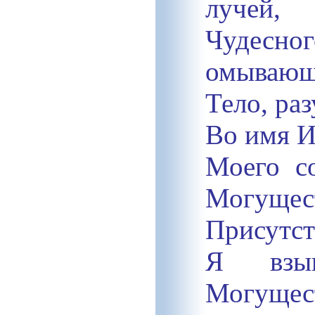
лучей,
Чудесно
омывающ
Тело, раз
Во имя И
Моего с
Могущ
Присутст
Я взы
Могущес