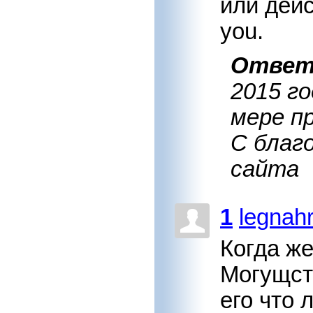
или дейс
you.
Отве
2015 г
мере п
С благ
сайта
1
legnah
Когда же
Могущст
его что 