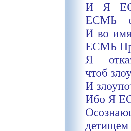
И Я ЕС
ЕСМЬ – 
И во им
ЕСМЬ Пр
Я
отка
чтоб зло
И злоупо
Ибо Я ЕС
Осознаю
детищем 