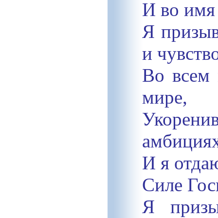
И во имя
Я призы
и чувств
Во всем 
мире,
Укоренив
амбициях
И я отда
Силе Гос
Я призы