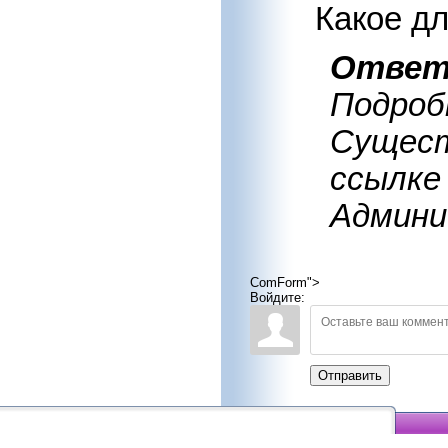
Какое дл
Отве
Подроб
Сущест
ссылк
Админи
ComForm">
Войдите:
Отправить