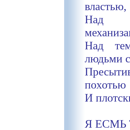
властью,
Над 
механиза
Над те
людьми с
Пресыти
похотью
И плотск
Я ЕСМЬ 