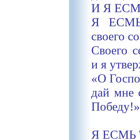
И Я ЕСМЬ
Я ЕСМЬ
своего со
Своего с
и я утве
«О Госпо
дай мне 
Победу!»
Я ЕСМЬ 