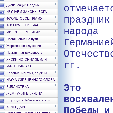
Диспенсации Владык
отмеча
ИЗУЧАЕМ ЗАКОНЫ БОГА
праздни
ФИОЛЕТОВОЕ ПЛАМЯ
КОСМИЧЕСКИЕ ЧАСЫ
народ
МИРОВЫЕ РЕЛИГИИ
Посвящения на пути
Герма
Жертвенное служение
Отечеств
Практичная духовность
УРОКИ ИСТОРИИ ЗЕМЛИ
гг.
МАСТЕР-КЛАСС
Веления, мантры, службы
НАУКА ИЗРЕЧЕННОГО СЛОВА
Это
БИБЛИОТЕКА
ЖЕМЧУЖИНЫ ЖИЗНИ
восхвал
ШтурмуйтеНебеса молитвой
КАЛЕНДАРЬ
Победы и