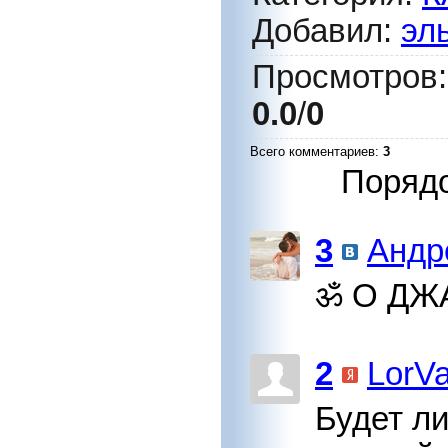
Добавил
:
эл
Просмотров
0.0
/
0
Всего комментариев
:
3
Порядо
3
Андр
ॐ О ДЖ
2
LorV
Будет ли