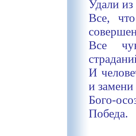
Удали из
Все, чт
совершен
Все чув
страдани
И челове
и замени
Бого-ос
Победа.