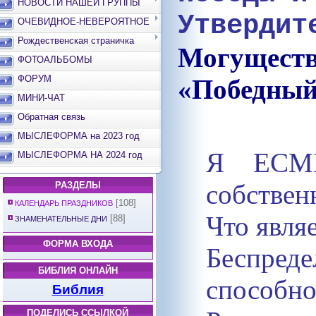
НОВОСТИ НАШЕЙ ГРУППЫ
Утве
ОЧЕВИДНОЕ-НЕВЕРОЯТНОЕ
Рождественская страничка
Могущес
ФОТОАЛЬБОМЫ
ФОРУМ
«Победный
МИНИ-ЧАТ
Обратная связь
МЫСЛЕФОРМА на 2023 год
Я ЕСМЬ
МЫСЛЕФОРМА НА 2024 год
собствен
РАЗДЕЛЫ
[108]
КАЛЕНДАРЬ ПРАЗДНИКОВ
Что явля
[88]
ЗНАМЕНАТЕЛЬНЫЕ ДНИ
ФОРМА ВХОДА
Беспре
БИБЛИЯ ОНЛАЙН
способно
Библия
ПОДЕЛИСЬ ССЫЛКОЙ