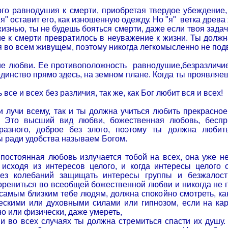
го равнодушия к смерти, приобретая твердое убеждение, 
"я" оставит его, как изношенную одежду. Но "я"
ветка древа
жизнью, ты не будешь бояться смерти, даже если твоя задач
ие к смерти превратилось в неуважение к жизни. Ты должн
 во всем живущем, поэтому никогда легкомысленно не подв
ие любви. Ее противоположность
равнодушие,безразличие
динство прямо здесь, на земном плане. Когда ты проявляеш
все и всех без различия, так же, как Бог любит вся и всех!
и лучи всему, так и ты должна учиться любить прекрасное
. Это высший вид любви, божественная любовь, беспр
бразного, доброе без злого, поэтому ты должна люби
ы ради удобства называем Богом.
 постоянная любовь излучается тобой на всех, она уже 
 исходя из интересов целого, и когда интересы целого 
без колебаний защищать интересы группы и безжалост
орениться во всеобщей божественной любви и никогда не п
 самым близким тебе людям, должна спокойно смотреть, ка
ескими или духовными силами или гипнозом, если на ка
о или физически, даже умереть,
 и во всех случаях ты должна стремиться спасти их душу.