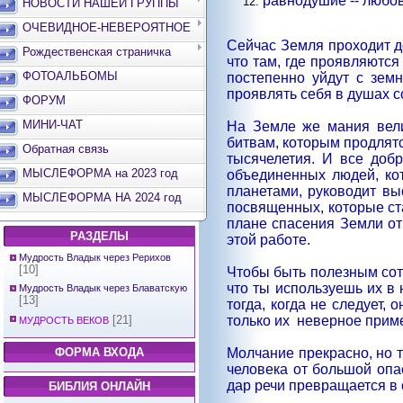
равнодушие -- любов
НОВОСТИ НАШЕЙ ГРУППЫ
ОЧЕВИДНОЕ-НЕВЕРОЯТНОЕ
Сейчас Земля проходит д
Рождественская страничка
что там, где проявляются
ФОТОАЛЬБОМЫ
постепенно уйдут с зем
проявлять себя в душах 
ФОРУМ
МИНИ-ЧАТ
На Земле же мания вел
битвам, которым продлят
Обратная связь
тысячелетия. И все доб
МЫСЛЕФОРМА на 2023 год
объединенных людей, к
планетами, руководит вы
МЫСЛЕФОРМА НА 2024 год
посвященных, которые ст
плане спасения Земли от
РАЗДЕЛЫ
этой работе.
Мудрость Владык через Рерихов
[10]
Чтобы быть полезным сот
что ты используешь их в 
Мудрость Владык через Блаватскую
[13]
тогда, когда не следует,
только их
неверное прим
[21]
МУДРОСТЬ ВЕКОВ
Молчание прекрасно, но т
ФОРМА ВХОДА
человека от большой опа
дар речи превращается в 
БИБЛИЯ ОНЛАЙН