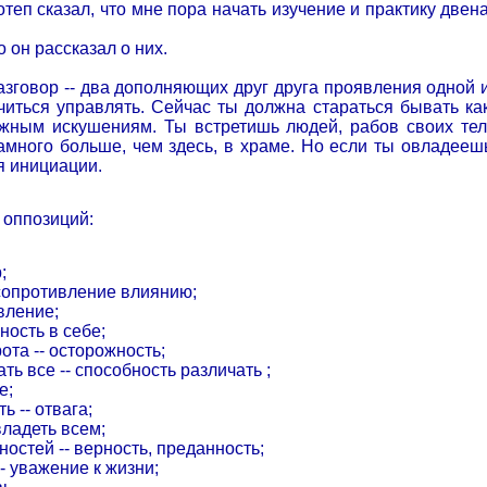
еп сказал, что мне пора начать изучение и практику двен
о он рассказал о них.
разговор -- два дополняющих друг друга проявления одной 
иться управлять. Сейчас ты должна стараться бывать ка
ным искушениям. Ты встретишь людей, рабов своих тел, 
амного больше, чем здесь, в храме. Но если ты овладееш
я инициации.
 оппозиций:
;
 сопротивление влиянию;
вление;
ность в себе;
та -- осторожность;
ь все -- способность различать ;
е;
 -- отвага;
владеть всем;
ностей -- верность, преданность;
- уважение к жизни;