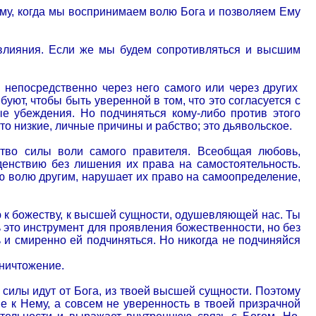
му, когда мы воспринимаем волю Бога и позволяем Ему
 влияния. Если же мы будем сопротивляться и высшим
я непосредственно через него самого или через других
буют, чтобы быть уверенной в том, что это согласуется с
е убеждения. Но подчиняться кому-либо против этого
то низкие, личные причины и рабство; это дьявольское.
тво силы воли самого правителя. Всеобщая любовь,
енствию без лишения их права на самостоятельность.
ю волю другим, нарушает их право на самоопределение,
ю к божеству, к высшей сущности, одушевляющей нас. Ты
ь это инструмент для проявления божественности, но без
ь и смиренно ей подчиняться. Но никогда не подчиняйся
уничтожение.
силы идут от Бога, из твоей высшей сущности. Поэтому
е к Нему, а совсем не уверенность в твоей призрачной