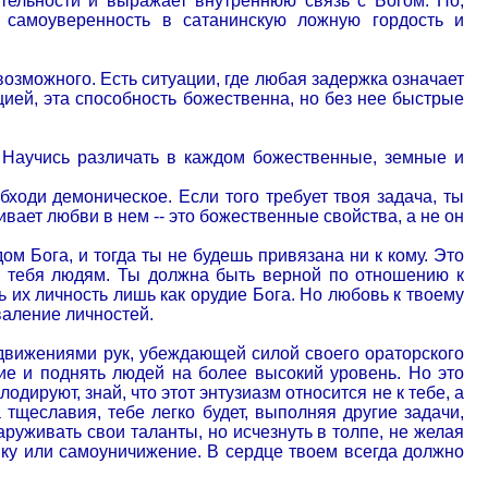
тельности и выражает внутреннюю связь с Богом. Но,
 самоуверенность в сатанинскую ложную гордость и
озможного. Есть ситуации, где любая задержка означает
ией, эта способность божественна, но без нее быстрые
 Научись различать в каждом божественные, земные и
ходи демоническое. Если того требует твоя задача, ты
ивает любви в нем -- это божественные свойства, а не он
м Бога, и тогда ты не будешь привязана ни к кому. Это
 тебя людям. Ты должна быть верной по отношению к
ь их личность лишь как орудие Бога. Но любовь к твоему
валение личностей.
 движениями рук, убеждающей силой своего ораторского
ие и поднять людей на более высокий уровень. Но это
дируют, знай, что этот энтузиазм относится не к тебе, а
тщеславия, тебе легко будет, выполняя другие задачи,
руживать свои таланты, но исчезнуть в толпе, не желая
ку или самоуничижение. В сердце твоем всегда должно