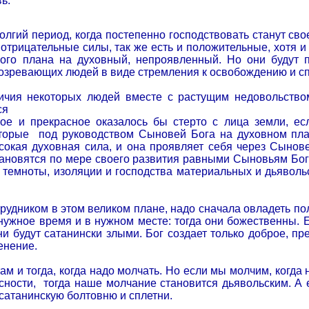
ь.
олгий период, когда постепенно господствовать станут св
 отрицательные силы, так же есть и положительные, хотя и
ного плана на духовный, непроявленный. Но они будут п
созревающих людей в виде стремления к освобождению и с
ичия некоторых людей вместе с растущим недовольство
ся
рое и прекрасное оказалось бы стерто с лица земли, е
оторые
под руководством Сыновей Бога на духовном план
сокая духовная сила, и она проявляет себя через Сынове
ановятся по мере своего развития равными Сыновьям Бог
 темноты, изоляции и господства материальных и дьяволь
рудником в этом великом плане, надо сначала овладеть по
нужное время и в нужном месте: тогда они божественны. Ес
 они будут сатанински злыми. Бог создает только доброе, п
енение.
ам и тогда, когда надо молчать. Но если мы молчим, когда 
сности,
тогда наше молчание становится дьявольским. А 
сатанинскую болтовню и сплетни.