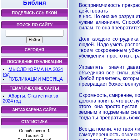
Библия
Восприимчивость прекрас
действовать
ПОДЕЛИСЬ ССЫЛКОЙ
в нас. Но она же разруши
чужим влияниям. Способ
ПОИСК ПО САЙТУ
силам, то она превратитс
Долг каждого сотрудника
людей. Надо уметь распоз
твоим сокровенным убеж
СЕГОДНЯ
убеждения, просто из стр
ПОСЛЕДНИЕ ПУБЛИКАЦИИ
Управлять
значит дава
МЫСЛЕФОРМА НА 2024
объединяя все силы, де
год
Любой правитель, которы
ПУБЛИКАЦИИ МЕСЯЦА
превращает божественную
ТЕМАТИЧЕСКИЕ САЙТЫ
Скромность, смирение, п
Аборты. Статистика за
должна понять, что все л
2024 год
этого
она просто пустая
АНТАХКАРАНА САЙТА
земным и подземным сила
тогда ты превратишь бож
СТАТИСТИКА
Всегда помни, что твоя л
Онлайн всего:
1
самоуверенность означае
Гостей:
1