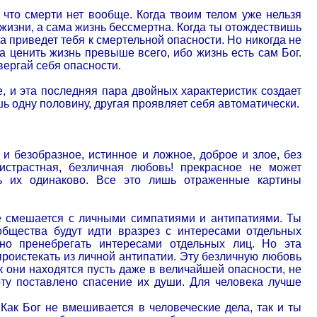
что смерти нет вообще. Когда твоим телом уже нельзя
 жизни, а сама жизнь бессмертна. Когда ты отождествишь
а приведет тебя к смертельной опасности. Но никогда не
а ценить жизнь превыше всего, ибо жизнь есть сам Бог.
ергай себя опасности.
, и эта последняя пара двойных характеристик создает
ь одну половину, другая проявляет себя автоматически.
 и безобразное, истинное и ложное, доброе и злое, без
истрастная, безличная любовь! прекрасное не может
ть их одинаково. Все это лишь отраженные картины
не смешается с личными симпатиями и антипатиями. Ты
общества будут идти вразрез с интересами отдельных
но пренебрегать интересами отдельных лиц. Но эта
роистекать из личной антипатии. Эту безличную любовь
к они находятся пусть даже в величайшей опасности, не
рту поставлено спасение их души. Для человека лучше
 Как Бог не вмешивается в человеческие дела, так и ты