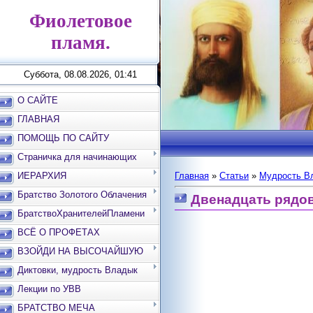
Фиолетовое
пламя.
Суббота, 08.08.2026, 01:41
О САЙТЕ
ГЛАВНАЯ
ПОМОЩЬ ПО САЙТУ
Страничка для начинающих
ИЕРАРХИЯ
Главная
»
Статьи
»
Мудрость Вл
Братство Золотого Облачения
Двенадцать рядо
БратствоХранителейПламени
ВСЁ О ПРОФЕТАХ
ВЗОЙДИ НА ВЫСОЧАЙШУЮ
ВЕРШИНУ
Диктовки, мудрость Владык
Лекции по УВВ
БРАТСТВО МЕЧА