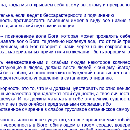
на, когда мы открываем себя всему высокому и прекрасно
тельна, если ведет к бесхарактерности и подчинению
ность противостоять влияниям имеет в виду все низкие
я в дьявольский вид самоизоляции.
 -- повиновение воле Бога, которая может проявлять себ
навать волю Бога, тщательно исследуя все, что от тебя тре
дением, ибо Бог говорит с нами через наши сокровенны
аха, материальных причин или из желания "быть хорошим" э
ть невежественным и слабым людям некоторое количес
йствующие в людях, должна вести людей к общему благод
й без любви, из эгоистических побуждений навязывает сво
 деятельность управления в сатанинскую тиранию.
окорность
это то, что мы должны чувствовать по отношени
учшие качества принадлежат этой сущности, а твоя личност
 шелуха. И ты должна узнавать в себе эту вечную сущност
м и не преклоняйся перед земными формами, ибо
ественное смирение в слабое трусливое сатанинское само
ичность
иллюзорное существо, что все проявляемые тобой 
т уверенность в Боге, обитающем в твоем сердце, довери