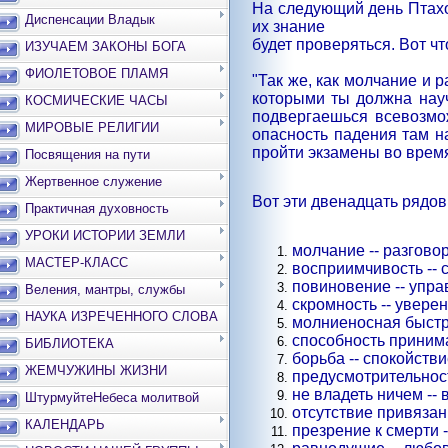
На следующий день Птахот
Диспенсации Владык
их знание
будет проверяться. Вот чт
ИЗУЧАЕМ ЗАКОНЫ БОГА
ФИОЛЕТОВОЕ ПЛАМЯ
"Так же, как молчание и 
которыми ты должна науч
КОСМИЧЕСКИЕ ЧАСЫ
подвергаешься всевозмож
МИРОВЫЕ РЕЛИГИИ
опасность падения там н
пройти экзамены во врем
Посвящения на пути
Жертвенное служение
Вот эти двенадцать рядов
Практичная духовность
УРОКИ ИСТОРИИ ЗЕМЛИ
молчание -- разговор
МАСТЕР-КЛАСС
восприимчивость --
повиновение -- упра
Веления, мантры, службы
скромность -- уверен
НАУКА ИЗРЕЧЕННОГО СЛОВА
молниеносная быстро
способность принимат
БИБЛИОТЕКА
борьба -- спокойстви
ЖЕМЧУЖИНЫ ЖИЗНИ
предусмотрительность
не владеть ничем -- 
ШтурмуйтеНебеса молитвой
отсутствие привязан
КАЛЕНДАРЬ
презрение к смерти -