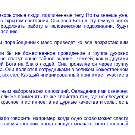
оекорыстные люди, подчиненные телу. Но ты знаешь уже,
 в скрытом состоянии. Сыновья Бога в эту темную эпоху
родолжать работу в человеческом подсознании, будут
пасению.
м порабощенных масс приведет ко все возрастающим
сли бы не божественное провидение и группа духовно
е спасут наше тайное знание. Землей, как и другими
й Бога на благо людей. Она проявляется через группу
а. Они являются сотрудниками в великом божественном
ских сил. Каждый инициированный принимает участие в
лным набором всех оппозиций. Овладение ими означает,
ли же применять те же свойства там, где не следует, и
рекрасное и истинное, а не дурные качества и силы, есть
надо говорить, например, когда одно слово может спасти
если мы говорим, когда следует молчать, божественный