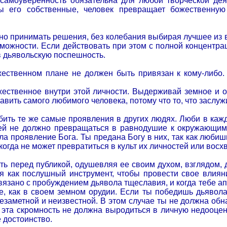
 самоуверенность обязательна для любой творческой дея
лы его собственные, человек превращает божественную
но принимать решения, без колебания выбирая лучшее из в
можности. Если действовать при этом с полной концентрац
 дьявольскую поспешность.
жественном плане не должен быть привязан к кому-либо.
жественное внутри этой личности. Выдерживай земное и об
авить самого любимого человека, потому что то, что заслуж
ить те же самые проявления в других людях. Люби в каждо
тей не должно превращаться в равнодушие к окружающим
ла проявление Бога. Ты предана Богу в них, так как любиш
когда не может превратиться в культ их личностей или восх
ть перед публикой, одушевляя ее своим духом, взглядом,
бя как послушный инструмент, чтобы провести свое влиян
язано с пробуждением дьявола тщеславия, и когда тебе апло
е, как в своем земном орудии. Если ты победишь дьявола 
заметной и неизвестной. В этом случае ты не должна обна
 эта скромность не должна выродиться в личную недооцен
 достоинство.