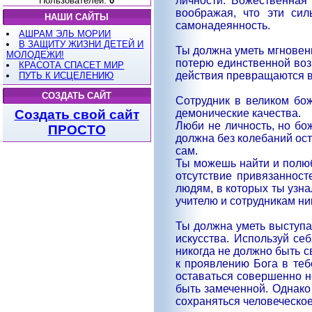
личности. Божественная
Пользователей:
0
воображая, что эти си
НАШИ САЙТЫ
самонадеянность.
АШРАМ ЭЛЬ МОРИИ
В ЗАЩИТУ ЖИЗНИ ДЕТЕЙ И
Ты должна уметь мгновен
МОЛОДЕЖИ!
потерю единственной воз
КРАСОТА СПАСЕТ МИР
действия превращаются в
ПУТЬ К ИСЦЕЛЕНИЮ
СОЗДАТЬ САЙТ
Сотрудник в великом бо
демонические качества.
Создать свой сайт
Люби не личность, но бо
ПРОСТО
должна без колебаний ост
сам.
Ты можешь найти и полюб
отсутствие привязаннос
людям, в которых ты узна
учителю и сотрудникам ни
Ты должна уметь выступа
искусства. Используй се
никогда не должно быть св
к проявлению Бога в теб
оставаться совершенно не
быть замеченной. Однако
сохраняться человеческое