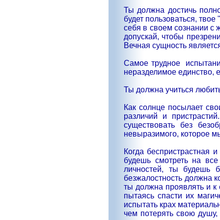
Ты должна достичь полно
будет пользоваться, твое 
себя в своем сознании с 
допускай, чтобы презрен
Вечная сущность является
Самое трудное
испытан
неразделимое единство, е
Ты должна учиться любить 
Как солнце посылает сво
различий и пристрастий
существовать без безо
невыразимого, которое м
Когда беспристрастная и
будешь смотреть на все
личностей, ты будешь 
безжалостность должна к
ты должна проявлять и к
пытаясь спасти их магич
испытать крах материальн
чем потерять свою душу,