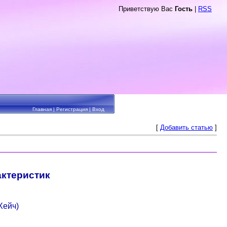
Приветствую Вас
Гость
|
RSS
Главная
|
Регистрация
|
Вход
[
Добавить статью
]
актеристик
Хейч)