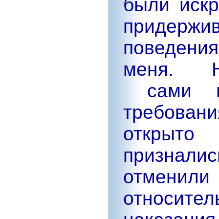
были искр
придержи
поведени
меня.
сами н
требован
открыто
признали
отмени
относител