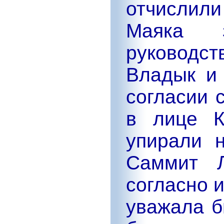
отчислил
Маяка
руковод
Владык и 
согласии 
в лице К
упирали 
Саммит Л
согласно 
уважала б