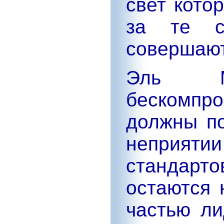
свет кото
за те с
совершают
Эль М
бескомпр
должны по
неприятии
стандарто
остаются 
частью ли