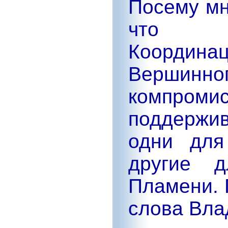
Посему мн
что н
Коорди
Вершин
компро
поддержи
одни для
другие д
Пламени. 
слова Вла