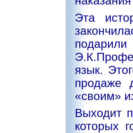
наказания 
Эта исто
закончила
подари
Э.К.Профе
язык. Это
продаже 
«своим» и
Выходит п
которых г