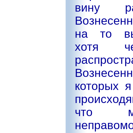
вину ра
Вознесенн
на то вы
хотя ч
распростр
Вознесе
которых я
происход
что м
неправо