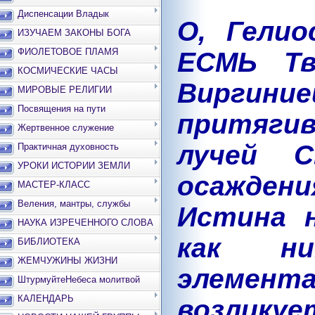
Диспенсации Владык
О, Гелио
ИЗУЧАЕМ ЗАКОНЫ БОГА
ФИОЛЕТОВОЕ ПЛАМЯ
ЕСМЬ Тв
КОСМИЧЕСКИЕ ЧАСЫ
Виргин
МИРОВЫЕ РЕЛИГИИ
Посвящения на пути
притягив
Жертвенное служение
лучей С
Практичная духовность
УРОКИ ИСТОРИИ ЗЕМЛИ
осаждени
МАСТЕР-КЛАСС
Веления, мантры, службы
Истина н
НАУКА ИЗРЕЧЕННОГО СЛОВА
как ни
БИБЛИОТЕКА
ЖЕМЧУЖИНЫ ЖИЗНИ
элемента
ШтурмуйтеНебеса молитвой
КАЛЕНДАРЬ
возли