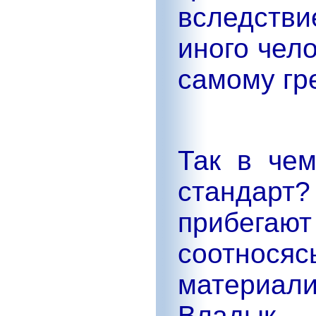
вследств
иного чел
самому гре
Так в че
стандарт
прибега
соотносяс
материали
Владык, 