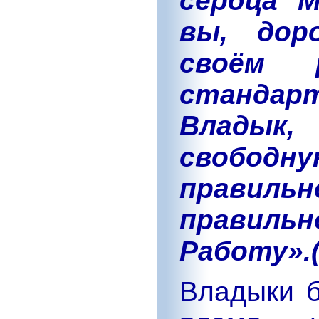
сердца 
вы, дор
своём 
станда
Владык
свобод
прави
правильн
Работу».
Владыки б