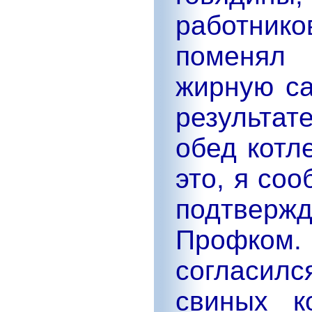
работни
поменял
жирную с
результа
обед котл
это, я со
подтверж
Профком.
согласилс
свиных к