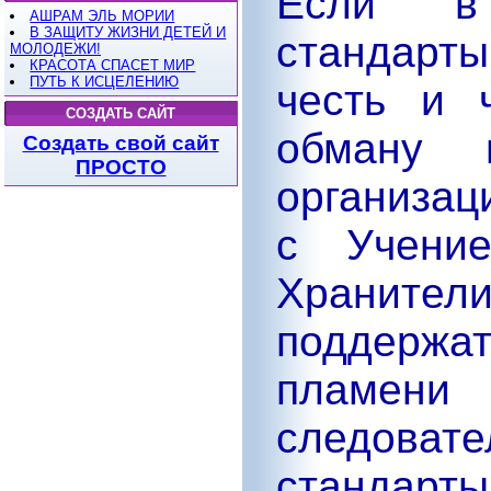
Если
в
АШРАМ ЭЛЬ МОРИИ
В ЗАЩИТУ ЖИЗНИ ДЕТЕЙ И
стандарт
МОЛОДЕЖИ!
КРАСОТА СПАСЕТ МИР
ПУТЬ К ИСЦЕЛЕНИЮ
честь и 
СОЗДАТЬ САЙТ
обману 
Создать свой сайт
ПРОСТО
организац
с Учение
Хранит
поддержат
пламен
следов
стандар