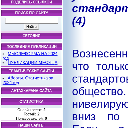
ПОДЕЛИСЬ ССЫЛКОЙ
стандарт
ПОИСК ПО САЙТУ
(4)
СЕГОДНЯ
ПОСЛЕДНИЕ ПУБЛИКАЦИИ
Вознесен
МЫСЛЕФОРМА НА 2024
год
что толь
ПУБЛИКАЦИИ МЕСЯЦА
ТЕМАТИЧЕСКИЕ САЙТЫ
стандар
Аборты. Статистика за
2024 год
общество
АНТАХКАРАНА САЙТА
нивелирую
СТАТИСТИКА
Онлайн всего:
2
вниз по 
Гостей:
2
Пользователей:
0
НАШИ САЙТЫ