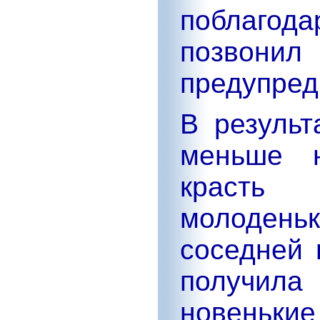
поблаго
позвон
предупред
В результ
меньше н
красть 
молодень
соседней 
получи
новенькие