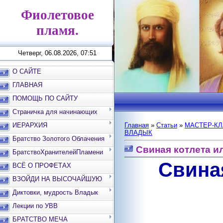
Фиолетовое
пламя.
Четверг, 06.08.2026, 07:51
О САЙТЕ
ГЛАВНАЯ
ПОМОЩЬ ПО САЙТУ
Страничка для начинающих
ИЕРАРХИЯ
Главная
»
Статьи
»
МАСТЕР-К
ВЛАДЫК
Братство Золотого Облачения
Свиная котлета и
БратствоХранителейПламени
Свина
ВСЁ О ПРОФЕТАХ
ВЗОЙДИ НА ВЫСОЧАЙШУЮ
ВЕРШИНУ
Диктовки, мудрость Владык
Лекции по УВВ
БРАТСТВО МЕЧА