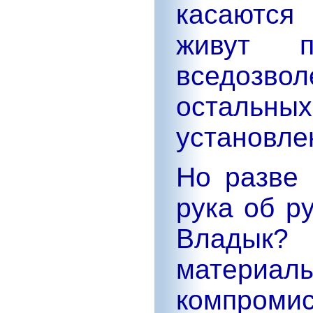
касаются
живут п
вседозв
остальны
установле
Но разве 
рука об р
Владык?
материал
компроми