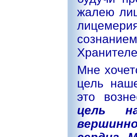
жалею лиш
лицеме
сознание
Хранителе
Мне хочет
цель наш
это возне
цель н
вершин