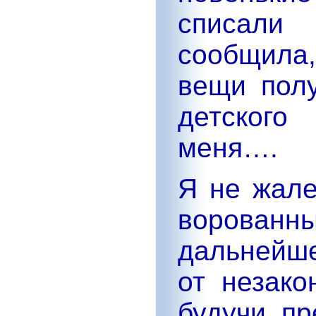
списали 
сообщила
вещи полу
детского
меня….
Я не жале
ворова
дальнейш
от незако
будучи п