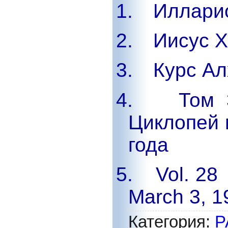
1.
Илларио
2.
Иисус Х
3.
Курс А
4.
Том
Циклопей 
года
5.
Vol. 28
March 3, 1
Категория
:
Р