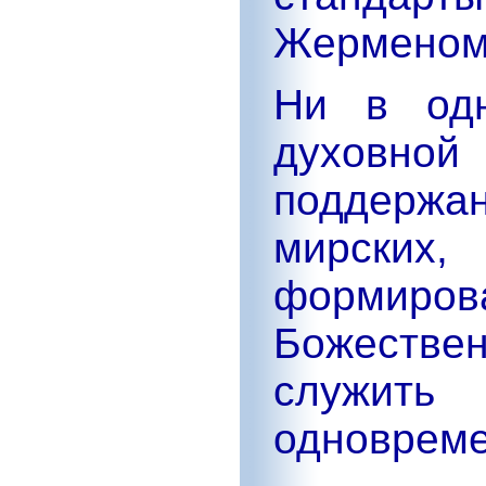
Жерменом 
Ни в одн
духовной
поддержа
мирских
формиров
Божеств
служи
одновреме