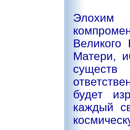
Элохим
компром
Великого 
Матери, и
существ
ответстве
будет из
каждый с
космическ