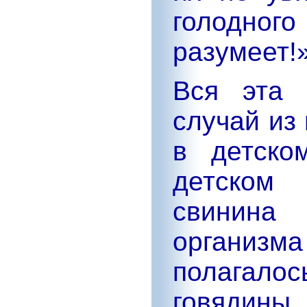
голодного
разумеет!
Вся эта 
случай из
в детско
детском 
свинина
органи
полагал
говядин