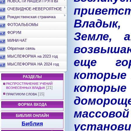
НОВОСТИ НАШЕЙ ГРУППЫ
привет
ОЧЕВИДНОЕ-НЕВЕРОЯТНОЕ
Рождественская страничка
Владык,
ФОТОАЛЬБОМЫ
Земле, 
ФОРУМ
МИНИ-ЧАТ
возвышаю
Обратная связь
МЫСЛЕФОРМА на 2023 год
еще го
МЫСЛЕФОРМА НА 2024 год
которые 
РАЗДЕЛЫ
которые
РАСПРОСТРАНЕНИЕ УЧЕНИЙ
[21]
ВОЗНЕСЕННЫХ ВЛАДЫК
[15]
ПРАКТИКУМ СЛОВА
домороще
ФОРМА ВХОДА
массо
БИБЛИЯ ОНЛАЙН
устано
Библия