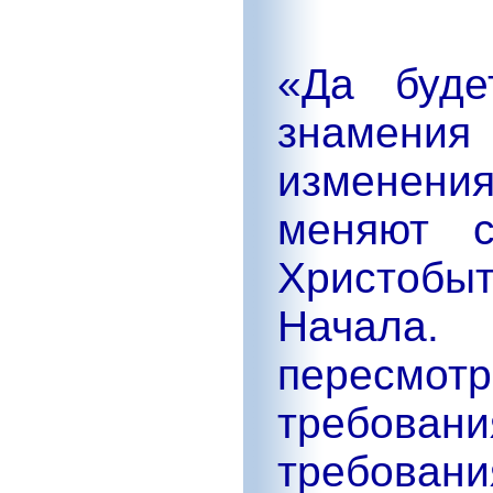
«Да буде
знамения
изменен
меняют с
Христобыт
Начала.
пересм
требовани
требован