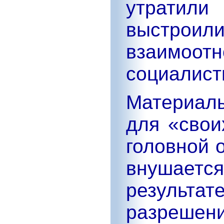
утратил
выстр
взаимо
социалист
Материал
для «свои
головной 
внушает
результа
разрешен