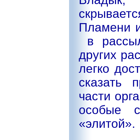
скрывает
Пламени и
в рассы
других ра
легко дос
сказать 
части орг
особые с
«элитой».