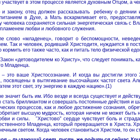
 участвует в этом процессе является духовным Отцом, а че
и закону, отец должен рассказывать
ребенку о деянии и
питанием в Духе, а Мать вскармливает его, предоставл
 человека сохраняется сильная энергетическая связь с Вл
ь пламенем любви и любовного служения.
е слово «младенец», говорит о беспомощности, неведени
ем. Так и человек, родивший Христодитя, нуждается в пос
кормить его также часто, как и питать тело физической едо
Закон «детоводителем ко Христу», что следует понимать, 
го Младенца.
 это ваше Христосознание. И когда вы достигли этого 
, посвящены в вытягивание высочайших частот света Ал
тем этот свет, эту энергию в каждую нацию».(1)
е значит быть им. Ибо везде и всегда существует и действ
бы стать бриллиантом и совершать постоянные действия и ш
ческих процессов, как и любое достижение сознания, обре
обретает высшую мудрость, которая ничем не может быть н
юбви и силы. "Христово” сердце чувствует боль и страд
ественного Младенца, который превращается в Христа. Хри
нечным светом. Когда человек становиться Христом, то он 
воя – пылающий свет, пусть же родиться сейчас Хр