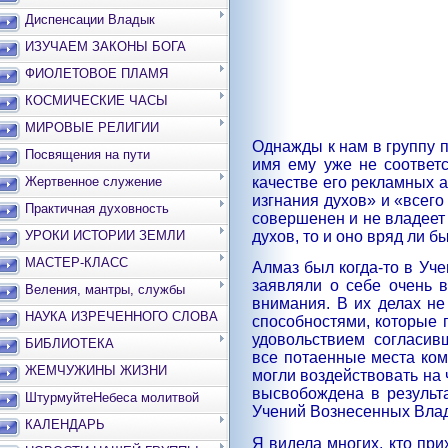
Диспенсации Владык
ИЗУЧАЕМ ЗАКОНЫ БОГА
ФИОЛЕТОВОЕ ПЛАМЯ
КОСМИЧЕСКИЕ ЧАСЫ
МИРОВЫЕ РЕЛИГИИ
Однажды к нам в группу п
Посвящения на пути
имя ему уже не соответс
качестве его рекламных а
Жертвенное служение
изгнания духов» и «всего
Практичная духовность
совершенен и не владеет 
духов, то и оно вряд ли 
УРОКИ ИСТОРИИ ЗЕМЛИ
МАСТЕР-КЛАСС
Алмаз был когда-то в Уч
заявляли о себе очень в
Веления, мантры, службы
внимания. В их делах н
НАУКА ИЗРЕЧЕННОГО СЛОВА
способностями, которые 
удовольствием
согласивш
БИБЛИОТЕКА
все потаенные места ком
ЖЕМЧУЖИНЫ ЖИЗНИ
могли воздействовать на ч
высвобождена в результа
ШтурмуйтеНебеса молитвой
Учений Вознесенных Влад
КАЛЕНДАРЬ
Я видела многих, кто при