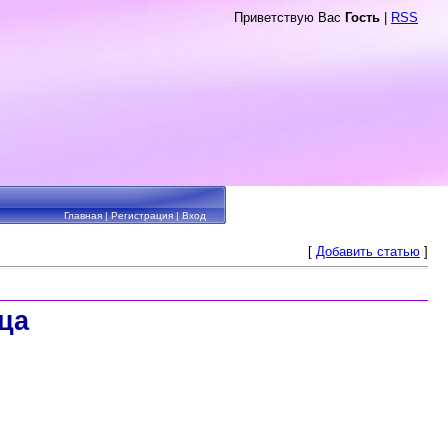
Приветствую Вас
Гость
|
RSS
Главная
|
Регистрация
|
Вход
[
Добавить статью
]
ца