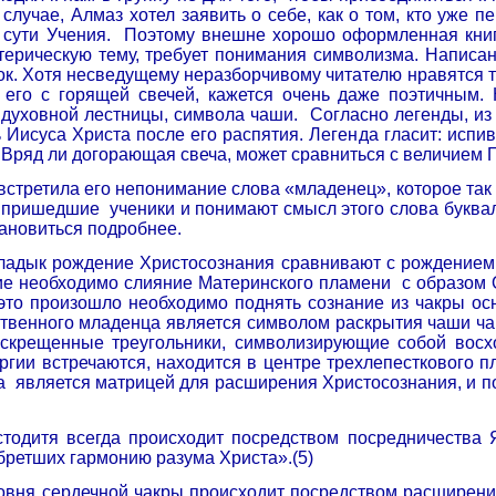
 случае, Алмаз хотел заявить о себе, как о том, кто уже п
 сути Учения.
Поэтому внешне хорошо оформленная книга
терическую тему, требует понимания символизма. Написан
ок. Хотя несведущему неразборчивому читателю нравятся т
е его с горящей свечей, кажется очень даже поэтичным.
духовной лестницы, символа чаши.
Согласно легенды, из
 Иисуса Христа после его распятия. Легенда гласит: испи
 Вряд ли догорающая свеча, может сравниться с величием 
 встретила его непонимание слова «младенец», которое так
ь пришедшие
ученики и понимают смысл этого слова букваль
тановиться подробнее.
ладык рождение Христосознания сравнивают с рождением 
ие необходимо слияние Материнского пламени
с образом 
это произошло необходимо поднять сознание из чакры ос
венного младенца является символом раскрытия чаши ча
 скрещенные треугольники, символизирующие собой восх
ергии встречаются, находится в центре трехлепесткового п
да
является матрицей для расширения Христосознания, и по 
тодитя всегда происходит посредством посредничества 
бретших гармонию разума Христа».(5)
овня сердечной чакры происходит посредством расширения