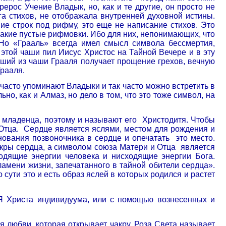
ерерос Учение Владык, но, как и те другие, он просто не
 стихов, не отображала внутренней духовной истины.
ие строк под рифму, это еще не написание стихов. Это
акие пустые рифмовки. Ибо для них, непонимающих, что
 Но «Грааль» всегда имел смысл символа бессмертия,
 этой чаши пил Иисус Христос на Тайной Вечере и в эту
вший из чаши Грааля получает прощение грехов, вечную
Грааля.
 часто упоминают Владыки и так часто можно встретить в
но, как и Алмаз, но дело в том, что это тоже символ, на
младенца, поэтому и называют его
Христодитя. Чтобы
Отца.
Сердце является яслями, местом для рождения и
нования позвоночника в сердце и опечатать
это место.
кры сердца, а символом союза Матери и Отца
является
одящие энергии человека и нисходящие энергии Бога.
ламени жизни, запечатанного в тайной обители сердца».
сути это и есть образ яслей в которых родился и растет
Я Христа индивидуума, или с помощью вознесенных и
 любви, которая открывает чакру. Роза Света называет