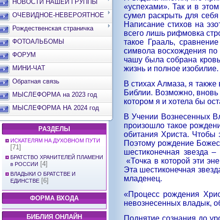
НОВОСТИ НАШЕЙ ГРУППЫ
«успехами». Так и в этом
сумел раскрыть для себя
ОЧЕВИДНОЕ-НЕВЕРОЯТНОЕ
Написание стихов на эзо
Рождественская страничка
всего лишь рифмовка стр
такое Грааль, сравнени
ФОТОАЛЬБОМЫ
символа восхождения по 
ФОРУМ
чашу была собрана кровь
жизнь и полное изобилие.
МИНИ-ЧАТ
Обратная связь
В стихах Алмаза, я также
Библии. Возможно, внов
МЫСЛЕФОРМА на 2023 год
котором я и хотела бы ос
МЫСЛЕФОРМА НА 2024 год
В Учении Вознесенных В
произошло такое рожден
РАЗДЕЛЫ
обитания Христа. Чтобы 
ИСКАТЕЛЯМ НА ДУХОВНОМ ПУТИ
Поэтому рождение Божест
[71]
шестиконечная звезда –
БРАТСТВО ХРАНИТЕЛЕЙ ПЛАМЕНИ
«Точка в которой эти эн
[4]
в РОССИИ
Эта шестиконечная звез
ВЛАДЫКИ О БРАТСТВЕ И
младенец.
[6]
ЕДИНСТВЕ
«Процесс рождения Хрис
ФОРМА ВХОДА
невознесенных владык, о
БИБЛИЯ ОНЛАЙН
Поднятие сознания до ур