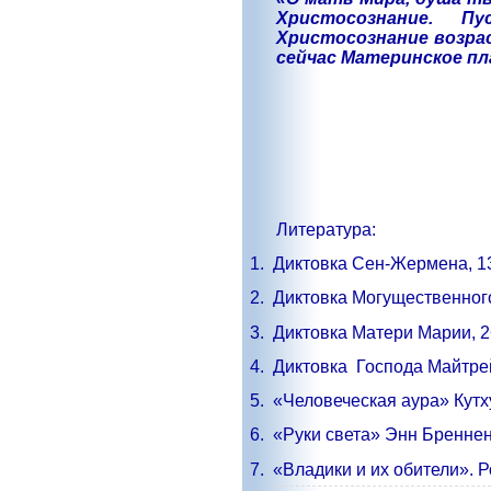
Христосознание.
Пу
Христосознание возрас
сейчас Материнское пл
Литература:
1.
Диктовка Сен-Жермена, 1
2.
Диктовка Могущественного
3.
Диктовка Матери Марии, 2
4.
Диктовка
Господа Майтре
5.
«Человеческая аура» Кутх
6.
«Руки света» Энн Бренне
7.
«Владики и их обители». Р