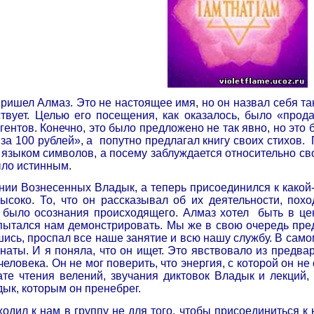
ришел Алмаз. Это не настоящее имя, но он назвал себя так,
твует. Целью его посещения, как оказалось, было «про
гентов. Конечно, это было предложено не так явно, но это
 за 100 рублей», а
попутно предлагал книгу своих стихов.
языком символов, а посему заблуждается относительно сво
было истинным.
ении Вознесенных Владык, а теперь присоединился к какой
ысоко. То, что он рассказывал об их деятельности, похо
е было осознания происходящего. Алмаз хотел
быть в це
пытался нам демонстрировать. Мы же в свою очередь пред
ись, проспал все наше занятие и всю нашу службу. В сам
наты. И я поняла, что он ищет. Это явствовало из предва
еловека. Он не мог поверить, что энергия, с которой он не 
те чтения велений, звучания диктовок Владык и лекций,
ык, которым он пренебрег.
ходил к нам в группу не для того, чтобы присоединиться к