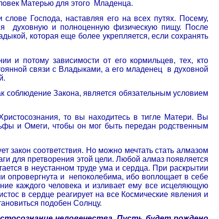
ловек Матерью для этого
Младенца.
 слове Господа, наставляя его на всех путях. Посему,
яя
духовную и полноценную физическую пищу. После
адыкой, которая еще более укрепляется, если сохранять
и и потому зависимости от его кормильцев, тех, кто
тоянной связи с Владыками, а его младенец
в духовной
й.
как соблюдение Закона, является обязательным условием
Христосознания, то вы находитесь в тигле Матери. Вы
ьфы и Омеги, чтобы он мог быть передан родственным
ует закон соответствия. Но можно мечтать стать алмазом
аги для претворения этой цели. Любой алмаз появляется
тается в неустанном труде ума и сердца. При раскрытии
и опровергнута и
непоколебима, ибо воплощает в себе
ание каждого человека и изливает ему все исцеляющую
стос в сердце реагирует на все Космические явления и
становиться подобен Солнцу.
истосознание человечества. Пусть будет рождено