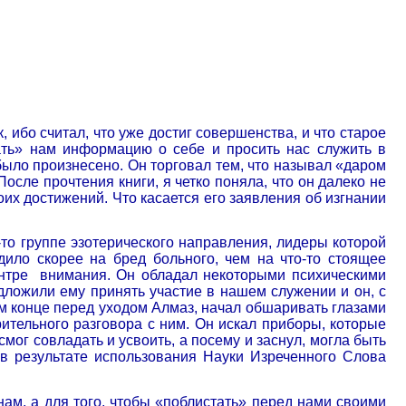
 ибо считал, что уже достиг совершенства, и что старое
дать» нам информацию о себе и просить нас служить в
 было произнесено. Он торговал тем, что называл «даром
После прочтения книги, я четко поняла, что он далеко не
их достижений. Что касается его заявления об изгнании
-то группе эзотерического направления, лидеры которой
дило скорее на бред больного, чем на что-то стоящее
нтре
внимания. Он обладал некоторыми психическими
ложили ему принять участие в нашем служении и он, с
ом конце перед уходом Алмаз, начал обшаривать глазами
рительного разговора с ним. Он искал приборы, которые
смог совладать и усвоить, а посему и заснул, могла быть
 в результате использования Науки Изреченного Слова
 нам, а для того, чтобы «поблистать» перед нами своими