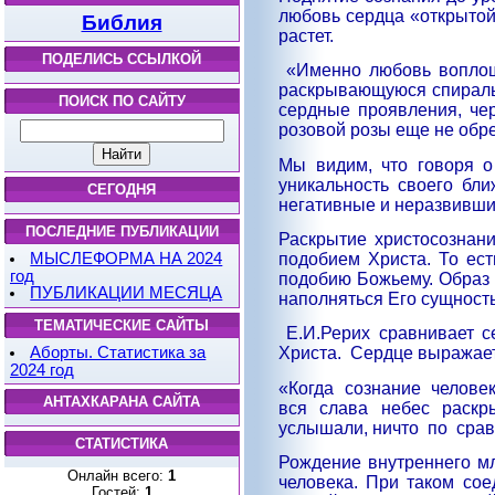
любовь сердца «открытой
Библия
растет.
ПОДЕЛИСЬ ССЫЛКОЙ
«Именно любовь воплоща
раскрывающуюся спираль. 
ПОИСК ПО САЙТУ
сердные проявления, чер
розовой ро­зы еще не обр
Мы видим, что говоря о
уникальность своего бли
СЕГОДНЯ
негативные и неразвившие
ПОСЛЕДНИЕ ПУБЛИКАЦИИ
Раскрытие христосознани
подобием Христа. То ест
МЫСЛЕФОРМА НА 2024
год
подобию Божьему. Образ 
ПУБЛИКАЦИИ МЕСЯЦА
наполняться Его сущност
ТЕМАТИЧЕСКИЕ САЙТЫ
Е.И.Рерих сравнивает с
Аборты. Статистика за
Христа.
Сердце выражает
2024 год
«Когда
сознание
челове
АНТАХКАРАНА САЙТА
вся
слава
небес
раскр
услышали, ничто
по
сра
СТАТИСТИКА
Рождение внутреннего мл
Онлайн всего:
1
человека. При таком со
Гостей:
1