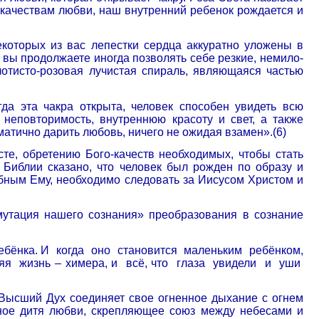
 качествам любви, наш внутренний ребенок рождается и
екоторых из вас лепестки сердца аккуратно уложены в
 вы продолжаете иногда позволять себе резкие, немило­
лотисто-розовая лучистая спираль, являющаяся частью
да эта чакра открыта, человек способен увидеть всю
 неповторимость, внутреннюю красоту и свет, а также
матично дарить любовь, ничего не ожидая взамен».(6)
те, обретению Бого-качеств необходимых, чтобы стать
 Библии сказано, что человек был рожден по образу и
бным Ему, необходимо следовать за Иисусом Христом и
смутация нашего сознания» преобразования в сознание
ебёнка. И
когда
оно
становится
маленьким
ребёнком,
яя
жизнь – химера, и
всё, что
глаза
увидели
и
уши
 Высший Дух соединяет свое огненное дыхание с огнем
сное дитя любви, скрепляющее союз между небесами и