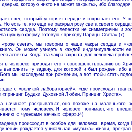
 дверью, которую никто не может закрыть», ибо благодаря
ет свет, который ускоря­ет сердце и открывает его. У н
Но есть те, кто еще не раскрыл розу света своего сердца;
ствость сердца. Поэтому лепестки не симметрич­ны и зо
ела нужную форму, готовую к приходу Царицы Света».(7)
 «розе света», мы говорим о чаше чакры сердца и «ког
жнего. Он может увидеть в каждой индивидуальности ее
ся аспекты. Когда эта чакра закрыта, для человека пробле
я в человеке приводит его к совершенствованию во Хрис
ь выполнить ту задачу, для которой и был рожден, ибо в
Бога мы наследуем при рождении, а вот чтобы стать подо
ью.
ердце с «великой лабораторией», «где происходит тран
 «принцип Буддхи, Духовной Любви, Принцип Христа».
ка
начинает
раскрываться, оно
похоже
на
маленького
р
ывается
тому
человеку. И
человек
понимает, что
внешн
внению
с
чудесами
вечных
сфер».(4)
аденца происходит в особое для человека
время, когда
единении рождается уникальная «музыка» жизни, прекра