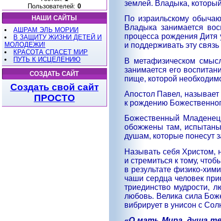
землей. Владыка, который
Пользователей:
0
НАШИ САЙТЫ
По израильскому обычаю 
Владыка занимается вос
АШРАМ ЭЛЬ МОРИИ
процесса рождения Дитя у
В ЗАЩИТУ ЖИЗНИ ДЕТЕЙ И
МОЛОДЕЖИ!
и поддерживать эту связ
КРАСОТА СПАСЕТ МИР
ПУТЬ К ИСЦЕЛЕНИЮ
В метафизическом смысл
занимается его воспитани
СОЗДАТЬ САЙТ
пище, которой необходимо 
Создать свой сайт
Апостол Павел, называет 
ПРОСТО
к рождению Божественно
Божественный Младенец –
обожжены там, испытаны
душам, которые понесут за
Называть себя Христом, н
и стремиться к тому, что
в результате физико-хими
чаши сердца человек при
триединство мудрости, л
любовь. Велика сила Бож
вибрирует в унисон с Сол
«О мать Мира, душа т