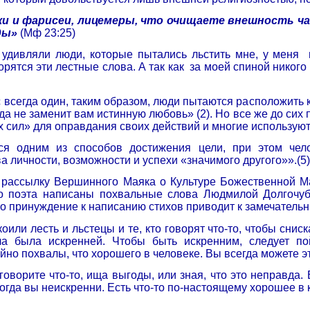
ки и фарисеи, лицемеры, что очищаете внешность ч
ды»
(Мф 23:25)
удивляли люди, которые пытались льстить мне, у меня
орятся эти лестные слова. А так как
за моей спиной никого
с всегда один, таким образом, люди пытаются расположить к
огда не заменит вам истинную любовь» (2). Но все же до с
сил» для оправдания своих действий и многие используют 
ся одним из способов достижения цели, при этом чело
ва личности, возможности и успехи «значимого другого»».(5)
рассылку Вершинного Маяка о Культуре Божественной Мат
 поэта написаны похвальные слова Людмилой Долгочуб. 
то принуждение к написанию стихов приводит к замечательн
оили лесть и льстецы и те, кто говорят что-то, чтобы снис
а была искренней. Чтобы быть искренним, следует пой
йно похвалы, что хорошего в человеке. Вы всегда можете эт
 говорите что-то, ища выгоды, или зная, что это неправда.
когда вы неискренни. Есть что-то по-настоящему хорошее в 