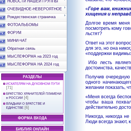
НОВОСТИ НАШЕЙ ГРУППЫ
«
Горе вам, книжни
ОЧЕВИДНОЕ-НЕВЕРОЯТНОЕ
хищения и неправ
Рождественская страничка
Долгое время меня 
ФОТОАЛЬБОМЫ
посмотреть кому гов
ФОРУМ
льстят?
МИНИ-ЧАТ
Ответ на этот вопро
для эго, но она ник
Обратная связь
«поддержки видимых 
МЫСЛЕФОРМА на 2023 год
Ибо лесть являет
МЫСЛЕФОРМА НА 2024 год
достоинства, качест
Получив очередную 
РАЗДЕЛЫ
одного начинающего
ИСКАТЕЛЯМ НА ДУХОВНОМ ПУТИ
желании показать, ч
[71]
БРАТСТВО ХРАНИТЕЛЕЙ ПЛАМЕНИ
«Меня всегда беспок
[4]
в РОССИИ
чтобы ваша похвал
ВЛАДЫКИ О БРАТСТВЕ И
действительно досто
[6]
ЕДИНСТВЕ
Никогда, никогда не
ФОРМА ВХОДА
Люди всегда знают, 
БИБЛИЯ ОНЛАЙН