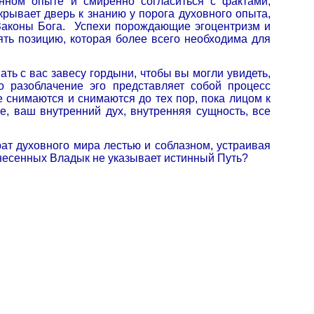
енном опыте и смиренно согласиться с фактами,
рывает дверь к знанию у порога духовного опыта,
Законы Бога.
Успехи порождающие эгоцентризм и
ть позицию, которая более всего необходима для
ать с вас завесу гордыни, чтобы вы могли увидеть,
о разоблачение эго представляет собой процесс
 снимаются и снимаются до тех пор, пока лицом к
, ваш внутренний дух, внутренняя сущность, все
ат духовного мира лестью и соблазном, устраивая
знесенных Владык не указывает истинный Путь?