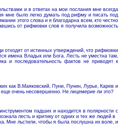
ельствами и в ответах на мои послания мне всегда
мя мне было легко думать под рифму и писать под
ании этого слова и я благодарна всем, кто честно
азавшись от рифмовки слов я получила возможность
ди отходят от истинных утверждений, что рифмовки
тся имена Владык или Бога. Лесть не уместна там,
ика и последовательность фактов не приводят к
ких как В.Маяковский, Пуни, Пунин, Лурье, Карев и
о еще очень несовершенно. Не лицемерие ли это?
 инструментом падших и находится в полярности с
ознала лесть и критику от одних и тех же людей в
а. Мне льстили, чтобы я была послушна их воле, и