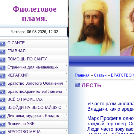
Фиолетовое
пламя.
Четверг, 06.08.2026, 12:02
О САЙТЕ
ГЛАВНАЯ
ПОМОЩЬ ПО САЙТУ
Страничка для начинающих
ИЕРАРХИЯ
Главная
»
Статьи
»
БРАТСТВО 
Братство Золотого Облачения
ЛЕСТЬ
БратствоХранителейПламени
ВСЁ О ПРОФЕТАХ
Я часто размышляла 
ВЗОЙДИ НА ВЫСОЧАЙШУЮ
Владыки, как о вред
ВЕРШИНУ
Диктовки, мудрость Владык
Марк Профет в одной
каждый торговец. Он
Лекции по УВВ
Люди часто покупают 
БРАТСТВО МЕЧА