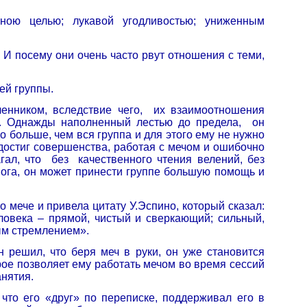
ою целью; лукавой угодливостью; униженным
 И посему они очень часто рвут отношения с теми,
ей группы.
нником, вследствие чего,
их взаимоотношения
ю. Однажды наполненный лестью до предела,
он
о больше, чем вся группа и для этого ему не нужно
 достиг совершенства, работая с мечом и ошибочно
гал, что
без
качественного чтения велений, без
 Бога, он может принести группе большую помощь и
 мече и привела цитату У.Эспино, который сказал:
ловека – прямой, чистый и сверкающий; сильный,
ым стремлением».
 решил, что беря меч в руки, он уже становится
ое позволяет ему работать мечом во время сессий
анятия.
 что его «друг» по переписке, поддерживал его в