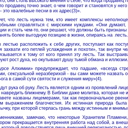
го, они столь высокого мнения о себе, что когда продавец 
то продавец точно знает, о чем говорит и становятся у нег
– это хвалебные песни в их адрес(3)».
ует, что лесть нужна тем, кто имеет комплексы неполноц
бными справляться с мирскими нуждами. «Они думают, чт
ии и стать чем-то, они решают, что должны быть признаны 
занять более выгодную позицию в жизни, опираясь на
лесть.
я лестью расположить к себе других, поступают как посту
я захвати его петлей услаждения и похоти», так внутри 
язывается к тому от кого принял эту лесть. Так выстра
уют рост духа, но окутывают душу тьмой обмана и иллюзии.
урсе Алхимии» предупреждает, что падшие, «всегда стре
ми, сексуальной неразберихой - вы сами можете назвать о
ога в самой сути святости и служения миру»(4).
дут рука об руку. Лесть является одним из проявлений лиц
 навредить ближнему. В Библии даже молитва, которая не 
авете названы лицемерами, так как первоначальное рвен
м выражением благочестия. Их истинная природа была 
ычку, при которой стерлась грань между истинным и мнимым
менниками, замечаю, что некоторые Хранители Пламени,
тором прекращается внутренняя работа над собой, а внеш
к, который довольствуется лишь внешней религиозностью, п