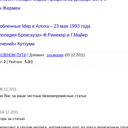
н Жермен
юбленные Мир и Алоха – 23 мая 1993 года
опедия Брокгауза» Ф.Ринекер и Г.Майер
учений» Кутхуми
ХОВНОМ ПУТИ
|
Добавил
:
эльмория
(03.12.2011)
и
:
2
|
Рейтинг
:
5.0
/
1
08.12.2011
рю Вас за ваши честные безкомпромисные статьи .
 04.12.2011
ора за статью.
ревращают в орудие интриги, натравливая друг на друга религиозные гру