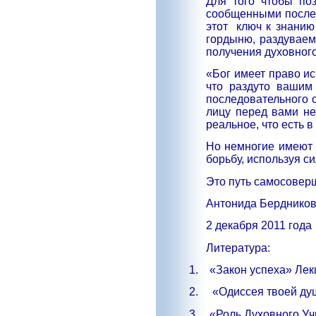
Для того чтобы по
сообщенными послед
этот
ключ к знанию
гордыню, раздуваем
получения духовного
«Бог имеет право ис
что раздуто вашим
последовательного 
лицу перед вами не
реальное, что есть в 
Но немногие имеют 
борьбу, используя с
Это путь самосовер
Антонида Берднико
2 декабря 2011 года
Литература:
1.
«Закон успеха» Лекц
2.
«Одиссея твоей ду
3.
«Роль Духовного Уч