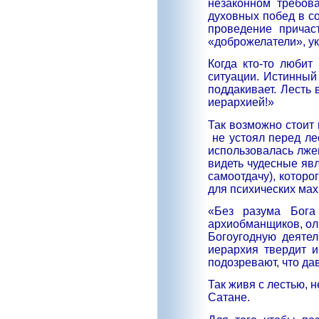
незаконном требов
духовных побед в с
проведение причас
«доброжелатели», ук
Когда кто-то любит
ситуации. Истинный 
поддакивает. Лесть 
иерархией!»
Так возможно стоит
не устоял перед л
использовалась лже
видеть чудесные яв
самоотдачу), которо
для психических мах
«Без разума Бога 
архиобманщиков, оли
Богоугодную деятел
иерархия твердит и
подозревают, что да
Так живя с лестью, н
Сатане.