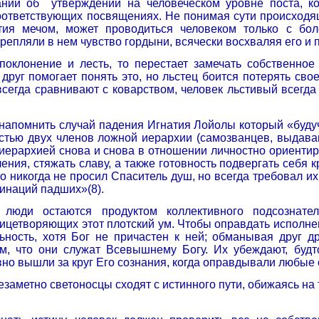
ании об
утверждении на человеческом уровне поста, к
оответствующих посвящениях. Не понимая сути происходя
тия мечом, может проводиться человеком только с бо
репляли в нем чувство гордыни, всячески восхваляя его и
 поклонение и лесть, то перестает замечать собственно
друг помогает понять это, но льстец боится потерять св
всегда сравнивают с коварством, человек льстивый всегда
 напомнить случай падения Игнатия Лойолы который «буду
естью двух членов ложной иерархии (самозванцев, выдава
иерархией снова и снова в отношении личностно ориенти
ления,
стяжать славу, а также готовность подвергать себя
го никогда не просил Спаситель душ, но всегда требовал и
инаций падших»(8).
люди остаются продуктом коллективного подсознател
цетворяющих этот плотский ум. Чтобы оправдать исполнен
ьность, хотя Бог не причастен к ней; обманывая друг 
м, что они служат Всевышнему Богу. Их убеждают, буд
вно вышли за круг Его сознания, когда оправдывали любые 
езаметно светоносцы сходят с истинного пути, обижаясь на т