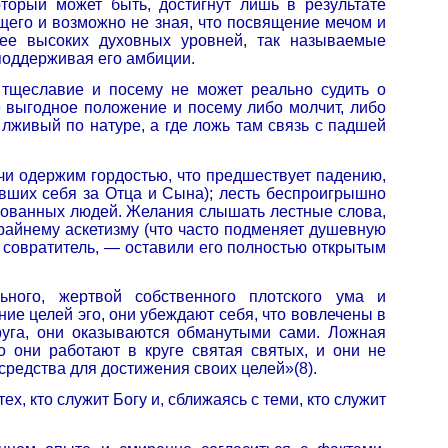
оторый может быть, достигнут лишь в результате
щего и возможно не зная, что посвящение мечом и
лее высоких духовных уровней, так называемые
 поддерживая его амбиции.
е тщеславие и посему не может реально судить о
ое выгодное положение и посему либо молчит, либо
 лживый по натуре, а где ложь там связь с падшей
чи одержим гордостью, что предшествует падению,
вших себя за Отца и Сына); лесть беспроигрышно
рованных людей. Желания слышать лестные слова,
 крайнему аскетизму (что часто подменяет душевную
х совратитель, — оставили его полностью открытым
ьного, жертвой собственного плотского ума и
ие целей эго, они убеждают себя, что вовлечены в
друга, они оказываются обманутыми сами. Ложная
то они работают в круге святая
святых, и они не
средства для достижения своих целей»(8).
ех, кто служит Богу и, сближаясь с теми, кто служит