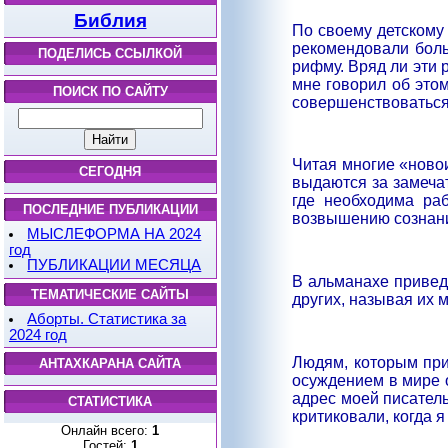
Библия
По своему детскому 
рекомендовали боль
ПОДЕЛИСЬ ССЫЛКОЙ
рифму. Вряд ли эти 
мне говорил об этом
ПОИСК ПО САЙТУ
совершенствоваться
Читая многие «новои
СЕГОДНЯ
выдаются за замечат
где необходима раб
ПОСЛЕДНИЕ ПУБЛИКАЦИИ
возвышению сознани
МЫСЛЕФОРМА НА 2024
год
ПУБЛИКАЦИИ МЕСЯЦА
В альманахе привед
ТЕМАТИЧЕСКИЕ САЙТЫ
других, называя их 
Аборты. Статистика за
2024 год
Людям, которым при
АНТАХКАРАНА САЙТА
осуждением в мире о
адрес моей писатель
СТАТИСТИКА
критиковали, когда я
Онлайн всего:
1
Гостей:
1