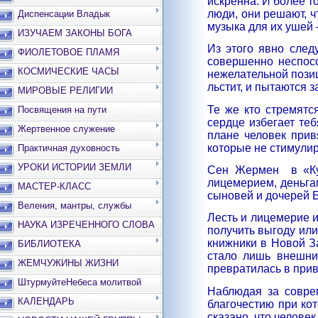
искренна. И более то
люди, они решают, ч
Диспенсации Владык
музыка для их ушей 
ИЗУЧАЕМ ЗАКОНЫ БОГА
Из этого явно след
ФИОЛЕТОВОЕ ПЛАМЯ
совершенно неспосо
КОСМИЧЕСКИЕ ЧАСЫ
нежелательной позиц
льстит, и пытаются 
МИРОВЫЕ РЕЛИГИИ
Те же кто стремятс
Посвящения на пути
сердце избегает теб
Жертвенное служение
плане человек прив
которые не стимулир
Практичная духовность
УРОКИ ИСТОРИИ ЗЕМЛИ
Сен Жермен
в «К
лицемерием, деньга
МАСТЕР-КЛАСС
сыновей и дочерей Б
Веления, мантры, службы
Лесть и лицемерие и
НАУКА ИЗРЕЧЕННОГО СЛОВА
получить выгоду или
книжники в Новой З
БИБЛИОТЕКА
стало лишь внешни
ЖЕМЧУЖИНЫ ЖИЗНИ
превратилась в прив
ШтурмуйтеНебеса молитвой
Наблюдая за совре
КАЛЕНДАРЬ
благочестию при ко
сказано, что челове