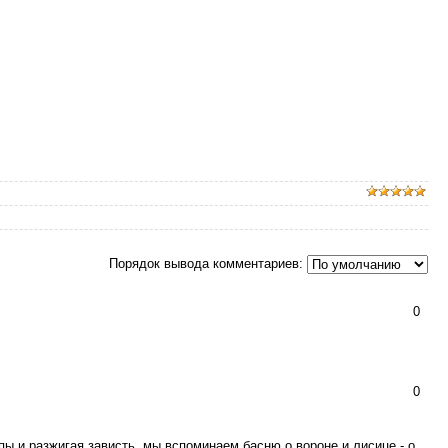
Порядок вывода комментариев:
0
0
ппы и разжигая зависть, мы вспоминаем басню о вороне и лисице - о