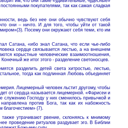
говорит им, что они такие «удивительные, чудесные»
о постоянными покупателями, так как самая сладкая
енности, ведь без нее они обычно чувствуют себя
о они – ничто. И для того, чтобы уйти от такой
миром»(3). Посему они окружают себя теми, кто им
пал Сатана, «ибо знал Сатана, что если чье-либо
человека сердце связывается лестью, а на внешнем
иваются корыстные человеческие взаимоотношения,
 Конечный же итог этого - разделение светоносцев.
мятся разделить детей света хитростью, лестью,
стальное, тогда как подлинная Любовь объединяет
емерия. Лицемерный человек льстит другому, чтобы
идет от сердца называется лицемерной. «Фарисеи и
ие служению Господу у них сменилось привычкой и
направлена против Бога, так как их набожность
 благочестием» (7).
 также утрачивают рвение, склоняясь к мнимому
нее проведение ритуалов раздувает эго. В Библии
одлежит Божьему суду.