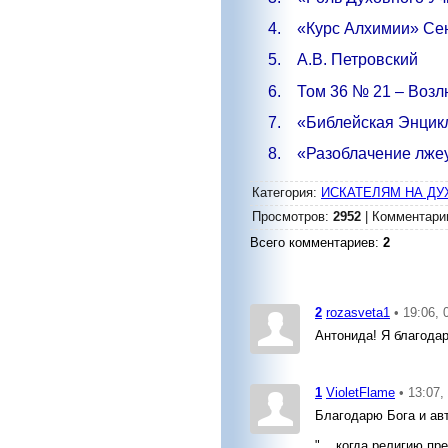
4.
«Курс Алхимии» Се
5.
А.В. Петровский
6.
Том 36 № 21 – Возл
7.
«Библейская Энцикл
8.
«Разоблачение лже
Категория
:
ИСКАТЕЛЯМ НА ДУ
Просмотров
:
2952
|
Комментари
Всего комментариев
:
2
2
rozasveta1
• 19:06, 
Антонида! Я благода
1
VioletFlame
• 13:07,
Благодарю Бога и авт
"... когда религию п