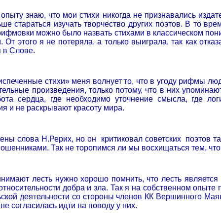
опыту знаю, что мои стихи никогда не признавались издат
ше стараться изучать творчество других поэтов. В то вре
рифмовки можно было назвать стихами в классическом поним
. От этого я не потеряла, а только выиграла, так как отк
 в Слове.
спеченные стихи» меня волнует то, что в угоду рифмы лю
ельные произведения, только потому, что в них упоминаю
ота сердца, где необходимо уточнение смысла, где лог
я и не раскрывают красоту мира.
ены слова Н.Рерих, но он
критиковал советских
поэтов та
мошенниками. Так не торопимся ли мы восхищаться тем, чт
нимают лесть нужно хорошо помнить, что лесть является
тносительности добра и зла. Так я на собственном опыте п
ской деятельности со стороны членов КК Вершинного Маяк
 не согласилась идти на поводу у них.