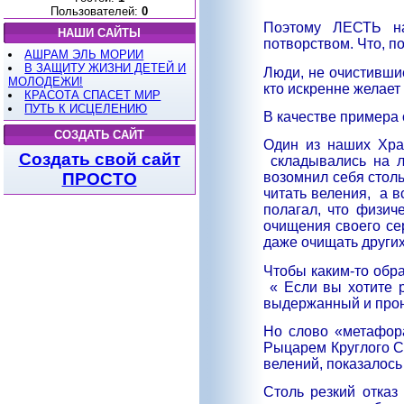
Пользователей:
0
Поэтому ЛЕСТЬ на
НАШИ САЙТЫ
потворством. Что, по
АШРАМ ЭЛЬ МОРИИ
В ЗАЩИТУ ЖИЗНИ ДЕТЕЙ И
Люди, не очистившие
МОЛОДЕЖИ!
кто искренне желает 
КРАСОТА СПАСЕТ МИР
ПУТЬ К ИСЦЕЛЕНИЮ
В качестве примера 
СОЗДАТЬ САЙТ
Один из наших Хра
Создать свой сайт
складывались на 
ПРОСТО
возомнил себя столь
читать веления,
а в
полагал, что физич
очищения своего сер
даже очищать других
Чтобы каким-то обра
« Если вы хотите 
выдержанный и прон
Но слово «метафора
Рыцарем Круглого С
велений, показалось
Столь резкий отказ