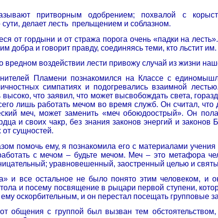
зывают притворным одобрением; похвалой с корыстн
 сути, делает лесть
прельщением и соблазном.
ся от гордыни и от стража порога очень «падки на лесть».
им добра и говорит правду, соединяясь теми, кто льстит им.
о вредном воздействии лести привожу случай из жизни наш
нителей Пламени познакомился на Классе с единомышле
личностных симпатиях и подогревались взаимной лесть
 высоко, что заявил, что может высвобождать света, горазд
сего лишь работать мечом во время служб. Он считал, что
еский меч, может заменить «меч обоюдоострый». Он пола
дца и своих чакр, без знания законов энергий и законов
 от сущностей.
зом помочь ему, я познакомила его с материалами учения о
работать с мечом – будьте мечом. Меч – это метафора че
ицательный; уравновешенный, заостренный целью и свят
» и все остальное не было понято этим человеком, и он
тола и посему посвящение в рыцари первой ступени, котор
 ему оскорбительным, и он перестал посещать групповые з
 от общения с группой был вызван тем обстоятельством,