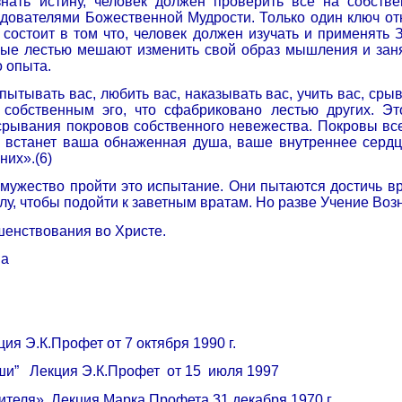
знать истину, человек должен проверить все на собств
ователями Божественной Мудрости. Только один ключ отк
 состоит в том что, человек должен изучать и применять 
ые лестью мешают изменить свой образ мышления и заня
 опыта.
пытывать вас, любить вас, наказывать вас, учить вас, срыв
 собственным эго, что сфабриковано лестью других. Эт
срывания покровов собственного невежества. Покровы все
 встанет ваша обнаженная душа, ваше внутреннее сердце
них».(6)
мужество пройти это испытание. Они пытаются достичь вр
илу, чтобы подойти к заветным вратам. Но разве Учение Во
шенствования во Христе.
ва
ия Э.К.Профет от 7 октября 1990 г.
ши”
Лекция Э.К.Профет
от 15
июля 1997
ителя». Лекция Марка Профета 31 декабря 1970 г.