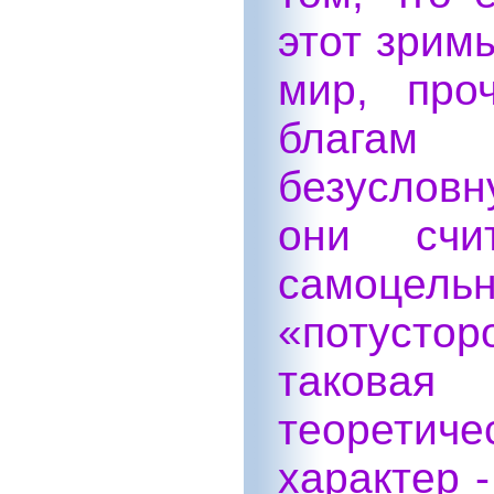
этот зрим
мир, про
благам
безусловн
они счи
самоц
«потустор
таковая
теорети
характер -