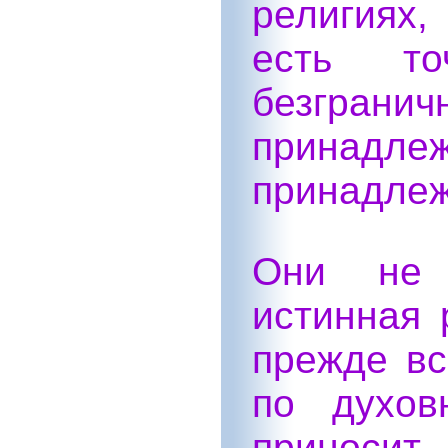
религиях
есть т
безгран
принад
принадлеж
Они не 
истинная 
прежде вс
по духов
приносит