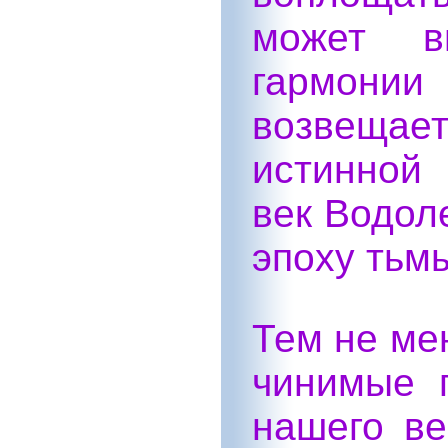
может в
гармонии
возвеща
истинной
век Водоле
эпоху тьмы
Тем не ме
чинимые 
нашего ве