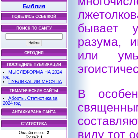
многочис
Библия
лжетолков
ПОДЕЛИСЬ ССЫЛКОЙ
бывает у
ПОИСК ПО САЙТУ
разума, и
или умы
СЕГОДНЯ
ПОСЛЕДНИЕ ПУБЛИКАЦИИ
эгоистиче
МЫСЛЕФОРМА НА 2024
год
ПУБЛИКАЦИИ МЕСЯЦА
В особен
ТЕМАТИЧЕСКИЕ САЙТЫ
Аборты. Статистика за
2024 год
священны
АНТАХКАРАНА САЙТА
составляю
СТАТИСТИКА
виду тот 
Онлайн всего:
2
Гостей:
1