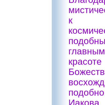
мистиче
к по
космич
подобн
главны
красот
Божес
восхож
подоб
Иакова.