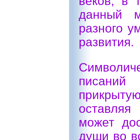
веков, в 
данный м
разного у
развития.
Символи
писани
прикрыту
оставляя
может дос
души во в