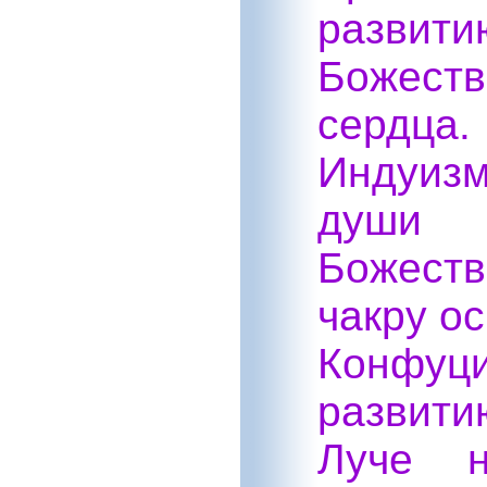
развити
Божеств
сердца.
Индуизм
души 
Божест
чакру о
Конфуц
развит
Луче н