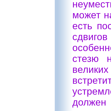
неумест
может н
есть по
сдвиг
особен
стезю 
великих
встрети
устрем
должен