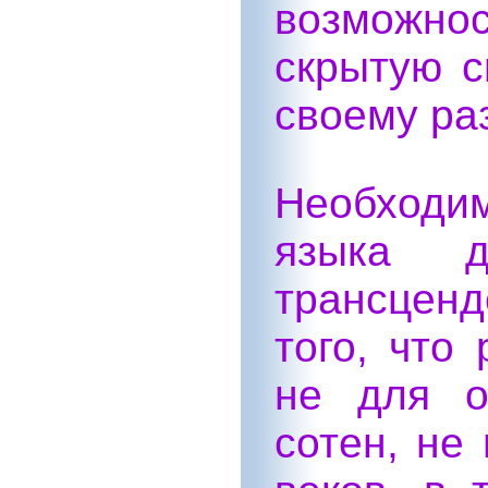
возможн
скрытую с
своему ра
Необход
языка 
трансценд
того, что
не для о
сотен, не