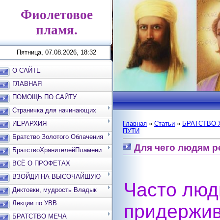
Фиолетовое
пламя.
Пятница, 07.08.2026, 18:32
О САЙТЕ
ГЛАВНАЯ
ПОМОЩЬ ПО САЙТУ
Страничка для начинающих
ИЕРАРХИЯ
Главная
»
Статьи
»
БРАТСТВО 
ПУТИ
Братство Золотого Облачения
Для чего людям р
БратствоХранителейПламени
ВСЁ О ПРОФЕТАХ
ВЗОЙДИ НА ВЫСОЧАЙШУЮ
Часто люд
ВЕРШИНУ
Диктовки, мудрость Владык
Лекции по УВВ
придерж
БРАТСТВО МЕЧА