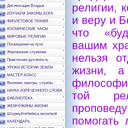
религии, 
Диспенсации Владык
ИЗУЧАЕМ ЗАКОНЫ БОГА
и веру и 
ФИОЛЕТОВОЕ ПЛАМЯ
КОСМИЧЕСКИЕ ЧАСЫ
что «буд
МИРОВЫЕ РЕЛИГИИ
вашим хр
Посвящения на пути
Жертвенное служение
нельзя о
Практичная духовность
жизни, а
УРОКИ ИСТОРИИ ЗЕМЛИ
МАСТЕР-КЛАСС
философи
Веления, мантры, службы
НАУКА ИЗРЕЧЕННОГО СЛОВА
той ре
БИБЛИОТЕКА
пропове
ЖЕМЧУЖИНЫ ЖИЗНИ
ШтурмуйтеНебеса молитвой
помогать 
КАЛЕНДАРЬ