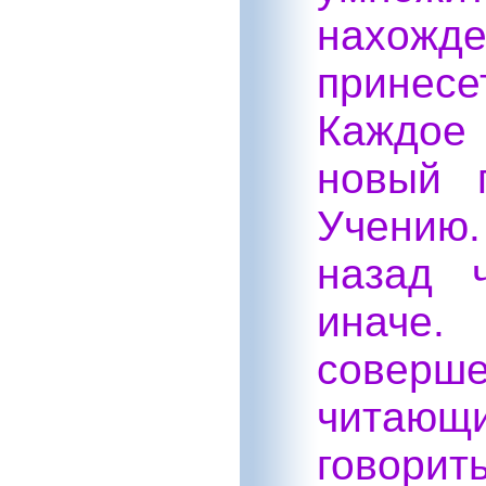
нахожд
принесе
Каждое
новый 
Учению
назад 
иначе
соверше
читаю
говорит