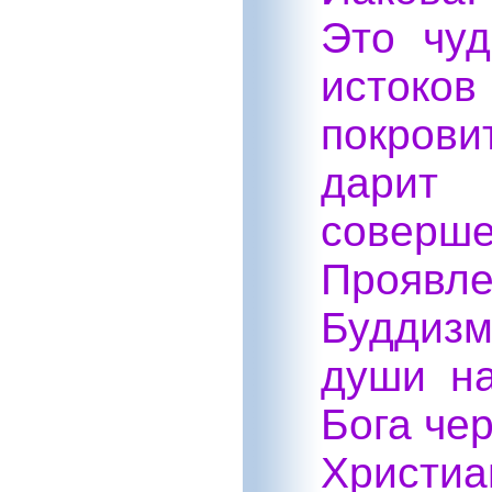
Это чу
истоков
покров
дарит
совер
Проявле
Буддизм
души н
Бога чер
Христи