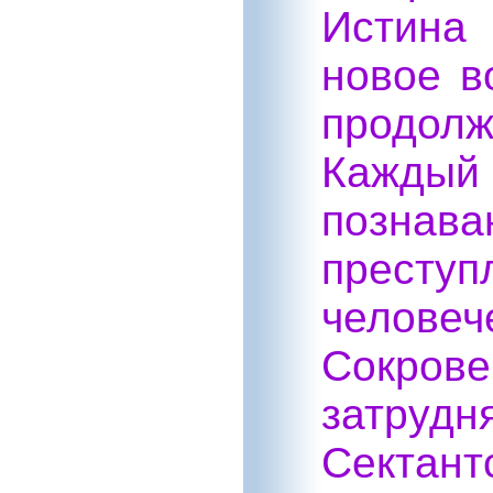
Истина
новое в
продо
Кажды
позн
прес
челове
Сокров
затруд
Секта