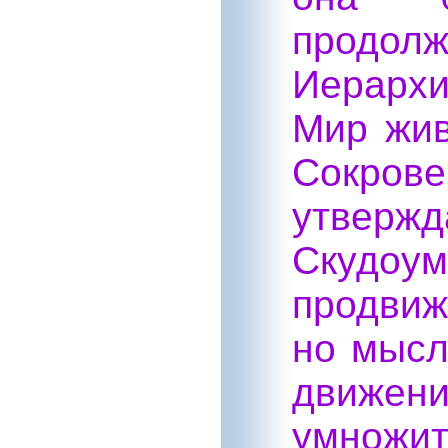
продо
Иерархи
Мир жив
Сокр
утверж
Скудо
продвиж
но мысл
движени
умнож