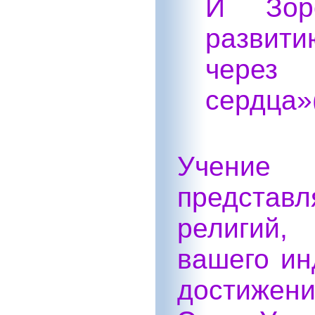
И Зоро
развити
чере
сердца»(
Учение
представ
религий,
вашего ин
достижен