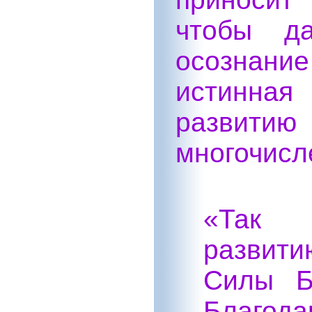
чтобы д
осознани
истинная
развити
многочисл
«Так И
развит
Силы Б
Благо