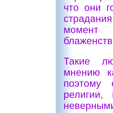
что они г
страдани
момент
блаженств
Такие л
мнению к
поэтому 
религии,
неверным