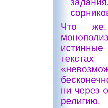
задания
сорников
Что же,
монополиз
истинные
текстах
«невоз
бесконеч
ни через 
религи