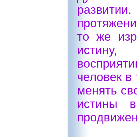
развити
протяжени
то же изр
истину,
восприят
человек в
менять св
истины в
продвижен