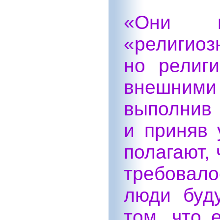
«Они м
«религиоз
но религ
внешними
выполнив 
и приняв 
полагают, 
требовало
люди
буду
том, что 