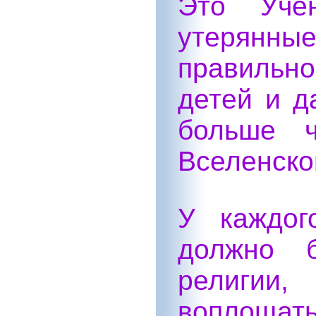
Это Учен
утерянн
правильно
детей и д
больше ч
Вселенско
У каждог
должно 
религии,
воплощат