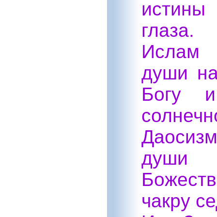
истины
глаза.
Ислам 
души н
Богу 
солнечн
Даосизм
души
Божест
чакру с