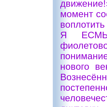
движение!
момент со
воплотить
Я ЕСМЬ,
фиолетов
пониман
нового ве
Вознесё
постеп
человече