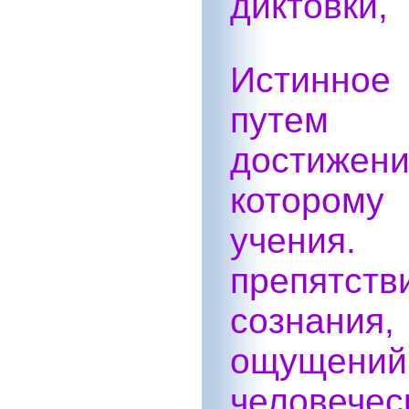
диктовки, 
Истинное
путем р
достиже
которому
учения.
препят
сознания
ощуще
человече