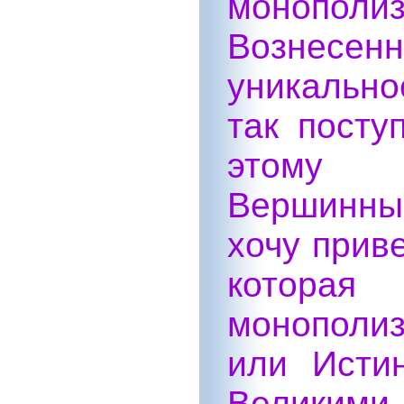
монопо
Вознесен
уникально
так посту
этому с
Вершинны
хочу прив
котора
монополи
или Исти
Великими