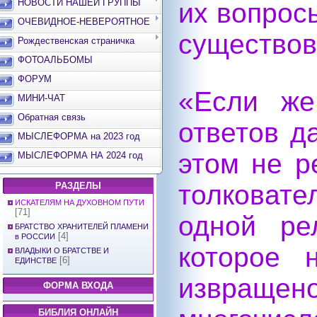
НОВОСТИ НАШЕЙ ГРУППЫ
их вопрос
ОЧЕВИДНОЕ-НЕВЕРОЯТНОЕ
существов
Рождественская страничка
ФОТОАЛЬБОМЫ
ФОРУМ
«Если же
МИНИ-ЧАТ
Обратная связь
ответов д
МЫСЛЕФОРМА на 2023 год
этом не р
МЫСЛЕФОРМА НА 2024 год
толковате
РАЗДЕЛЫ
ИСКАТЕЛЯМ НА ДУХОВНОМ ПУТИ
[71]
одной ре
БРАТСТВО ХРАНИТЕЛЕЙ ПЛАМЕНИ
[4]
в РОССИИ
которое 
ВЛАДЫКИ О БРАТСТВЕ И
[6]
ЕДИНСТВЕ
извраще
ФОРМА ВХОДА
БИБЛИЯ ОНЛАЙН