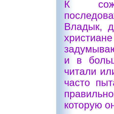
К сожа
последова
Владык, 
христиане
задумываю
и в боль
читали ил
часто пыт
правильн
которую о