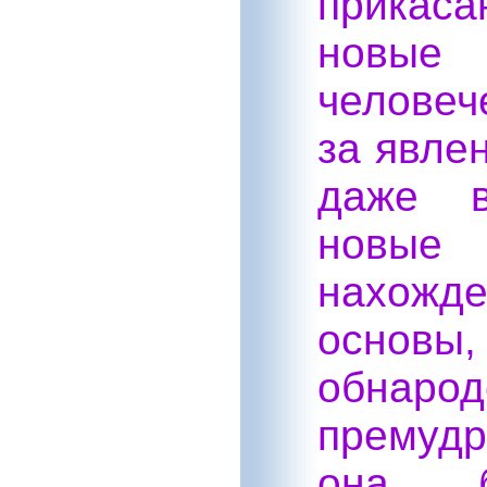
прикаса
новые
человеч
за явле
даже в
новые 
нахожд
осн
обнар
премудр
она б