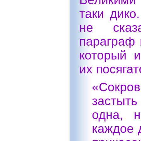
таки дико
не сказ
параграф 
который 
их посягат
«Сокро
застыть
одна, 
каждое 