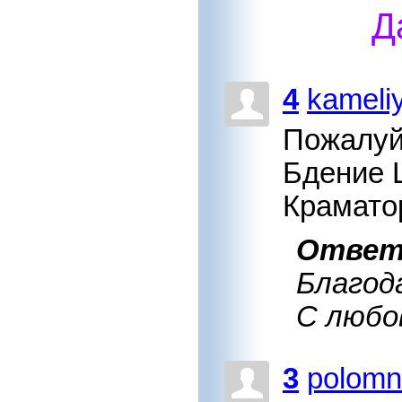
Д
4
kameli
Пожалуй
Бдение Ц
Краматор
Отве
Благод
С любо
3
polom