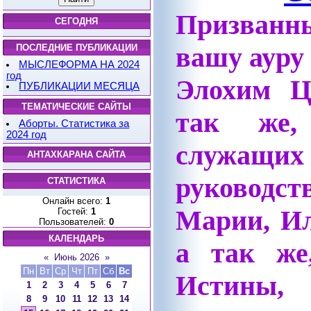
Призванн
СЕГОДНЯ
вашу ауру
ПОСЛЕДНИЕ ПУБЛИКАЦИИ
МЫСЛЕФОРМА НА 2024
год
Элохим Ц
ПУБЛИКАЦИИ МЕСЯЦА
ТЕМАТИЧЕСКИЕ САЙТЫ
так же,
Аборты. Статистика за
2024 год
служащих
АНТАХКАРАНА САЙТА
руководс
СТАТИСТИКА
Онлайн всего:
1
Марии, И
Гостей:
1
Пользователей:
0
КАЛЕНДАРЬ
а так же
«
Июнь 2026
»
Пн
Вт
Ср
Чт
Пт
Сб
Вс
Истин
1
2
3
4
5
6
7
8
9
10
11
12
13
14