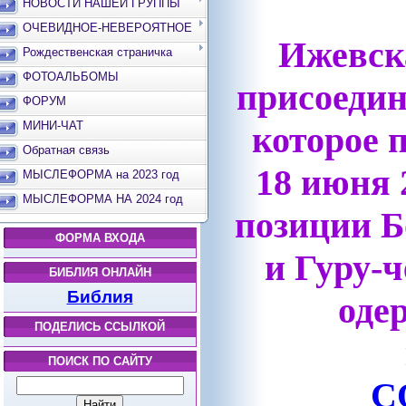
НОВОСТИ НАШЕЙ ГРУППЫ
ОЧЕВИДНОЕ-НЕВЕРОЯТНОЕ
Ижевск
Рождественская страничка
ФОТОАЛЬБОМЫ
присоеди
ФОРУМ
МИНИ-ЧАТ
которое 
Обратная связь
18 июня 
МЫСЛЕФОРМА на 2023 год
МЫСЛЕФОРМА НА 2024 год
позиции Б
ФОРМА ВХОДА
и Гуру-
БИБЛИЯ ОНЛАЙН
Библия
оде
ПОДЕЛИСЬ ССЫЛКОЙ
ПОИСК ПО САЙТУ
С