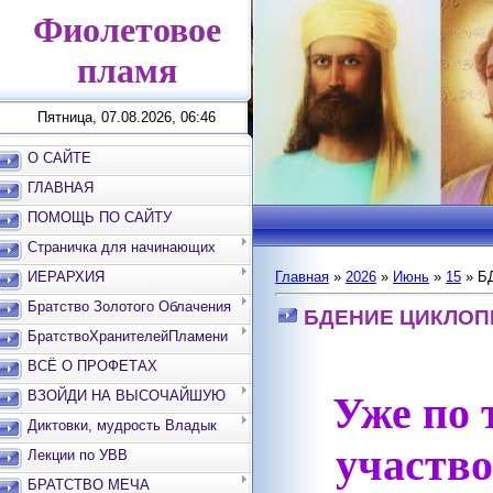
Фиолетовое
пламя
Пятница, 07.08.2026, 06:46
О САЙТЕ
ГЛАВНАЯ
ПОМОЩЬ ПО САЙТУ
Страничка для начинающих
ИЕРАРХИЯ
Главная
»
2026
»
Июнь
»
15
» Б
Братство Золотого Облачения
БДЕНИЕ ЦИКЛО
БратствоХранителейПламени
ВСЁ О ПРОФЕТАХ
ВЗОЙДИ НА ВЫСОЧАЙШУЮ
Уже по 
ВЕРШИНУ
Диктовки, мудрость Владык
участв
Лекции по УВВ
БРАТСТВО МЕЧА