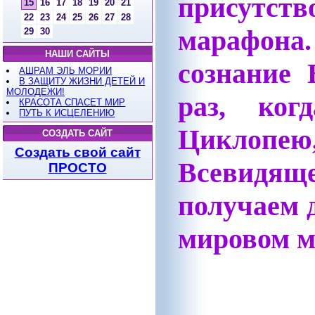
присутст
15
16
17
18
19
20
21
22
23
24
25
26
27
28
марафона.
29
30
НАШИ САЙТЫ
сознание
АШРАМ ЭЛЬ МОРИИ
В ЗАЩИТУ ЖИЗНИ ДЕТЕЙ И
МОЛОДЕЖИ!
раз, ког
КРАСОТА СПАСЕТ МИР
ПУТЬ К ИСЦЕЛЕНИЮ
Циклопею
СОЗДАТЬ САЙТ
Создать свой сайт
Всевидяще
ПРОСТО
получаем 
мировом м