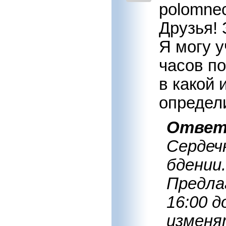
polomne
Друзья! 
Я могу у
часов п
в какой
определи
Отве
Сердеч
бдении.
Предла
16:00 д
изменя