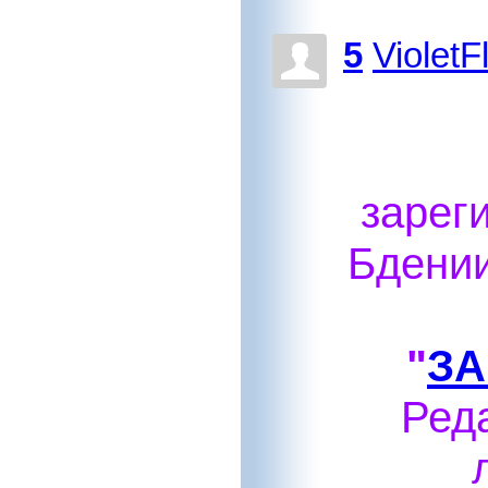
5
Violet
зарег
Бдении
"
ЗА
Ред