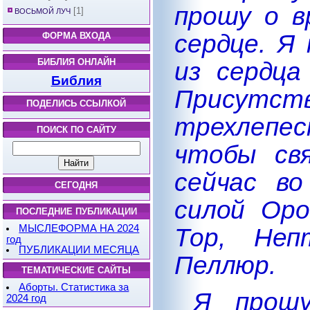
прошу о в
[1]
ВОСЬМОЙ ЛУЧ
сердце. Я
ФОРМА ВХОДА
из сердц
БИБЛИЯ ОНЛАЙН
Библия
Присутст
ПОДЕЛИСЬ ССЫЛКОЙ
трехлепес
ПОИСК ПО САЙТУ
чтобы св
сейчас в
СЕГОДНЯ
силой Оро
ПОСЛЕДНИЕ ПУБЛИКАЦИИ
Тор, Неп
МЫСЛЕФОРМА НА 2024
год
ПУБЛИКАЦИИ МЕСЯЦА
Пеллюр.
ТЕМАТИЧЕСКИЕ САЙТЫ
Аборты. Статистика за
Я прош
2024 год