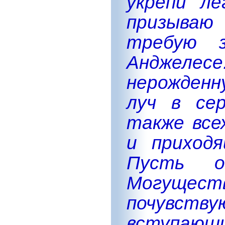
укрепи ле
призываю
требую 
Анджеле
нерожденн
луч в се
также все
и приходя
Пусть о
Могущест
почувс
вступающи