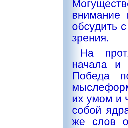
Могущест
внимание 
обсудить с
зрения.
На прот
начала и 
Победа п
мыслефор
их умом и 
собой ядр
же слов о