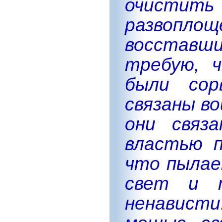
очистит
развоп
восставш
требую, 
были сор
связаны в
они связ
властью п
что пылае
свет и т
ненависти