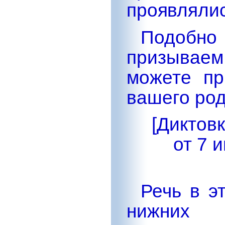
проявлялис
Подобн
призывае
можете пр
вашего ро
[Диктов
от 7 
Речь в э
нижних