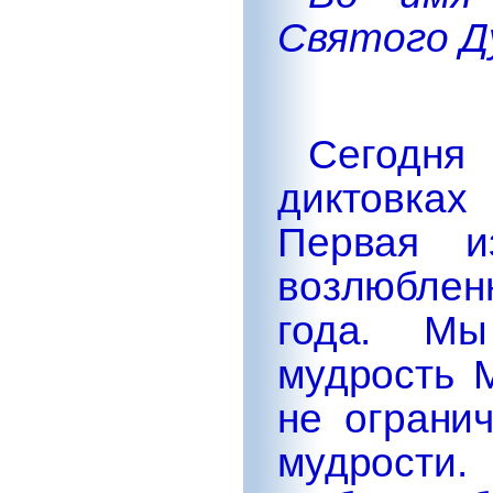
Святого Ду
Сегодн
диктовках
Первая и
возлюблен
года. Мы
мудрость 
не ограни
мудрости