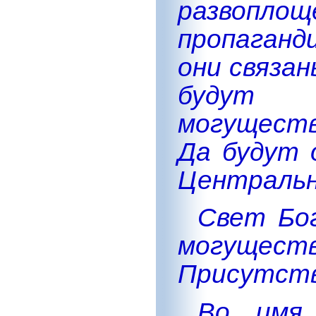
развоп
пропаганд
они связан
будут 
могущест
Да будут 
Центральн
Свет Бог
могущ
Присутств
Во имя