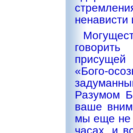
стремлен
ненависти 
Могущес
говорить
присущей 
«Бого-осоз
задуманны
Разумом Б
ваше вним
мы еще не
часах, и 