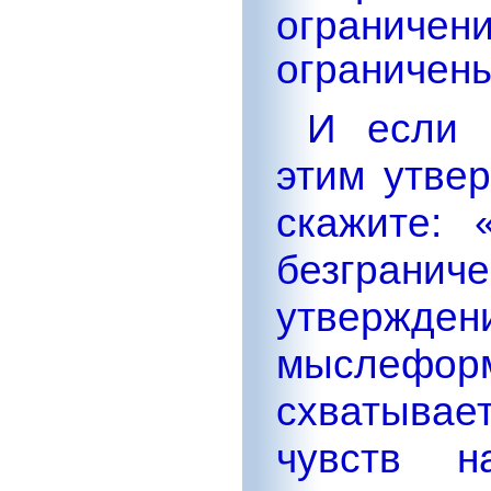
ограниче
ограничены
И если 
этим утве
скажите:
безгранич
утверж
мыслефор
схватыва
чувств н