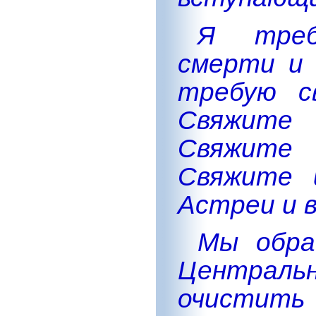
Я треб
смерти и 
требую с
Свяжите 
Свяжите 
Свяжите 
Астреи и в
Мы обра
Централь
очистить