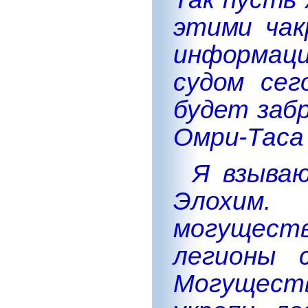
этими чак
информаци
судом сег
будет заб
Омри-Таса
Я взыва
Элохим
могущест
легионы 
Могущест