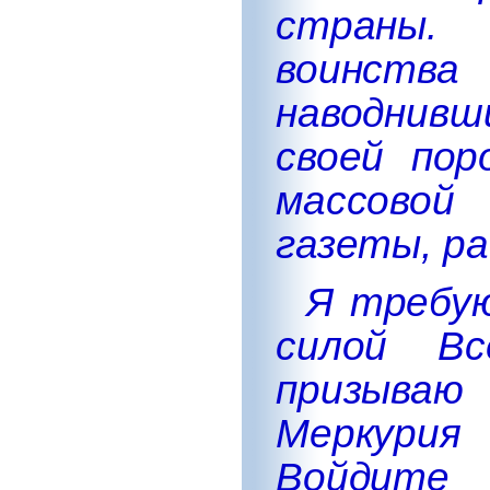
страны.
воинства
наводнив
своей пор
массовой 
газеты, р
Я требую
силой Вс
призыва
Меркури
Войдит