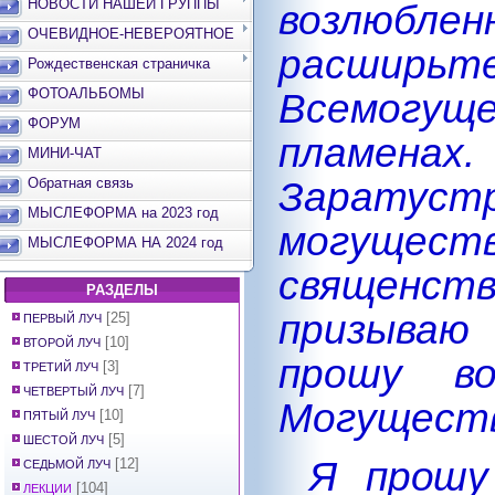
НОВОСТИ НАШЕЙ ГРУППЫ
возлюбле
ОЧЕВИДНОЕ-НЕВЕРОЯТНОЕ
расширьте
Рождественская страничка
Всемогуще
ФОТОАЛЬБОМЫ
ФОРУМ
пламен
МИНИ-ЧАТ
Зарату
Обратная связь
МЫСЛЕФОРМА на 2023 год
могуществ
МЫСЛЕФОРМА НА 2024 год
священст
РАЗДЕЛЫ
призываю
[25]
ПЕРВЫЙ ЛУЧ
[10]
ВТОРОЙ ЛУЧ
прошу во
[3]
ТРЕТИЙ ЛУЧ
[7]
ЧЕТВЕРТЫЙ ЛУЧ
Могуществ
[10]
ПЯТЫЙ ЛУЧ
[5]
ШЕСТОЙ ЛУЧ
Я прошу
[12]
СЕДЬМОЙ ЛУЧ
[104]
ЛЕКЦИИ