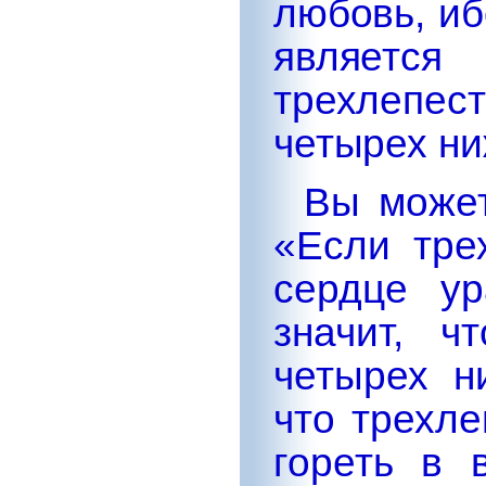
любовь, и
являет
трехлепе
четырех ни
Вы может
«Если тре
сердце ур
значит, 
четырех н
что трехл
гореть в 