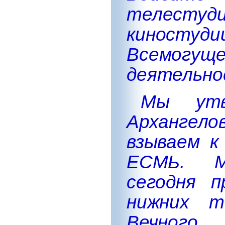
телесту
киностуд
Всемог
деятельно
Мы утв
Архангело
взываем 
ЕСМЬ. М
сегодня 
нижних т
Вечног