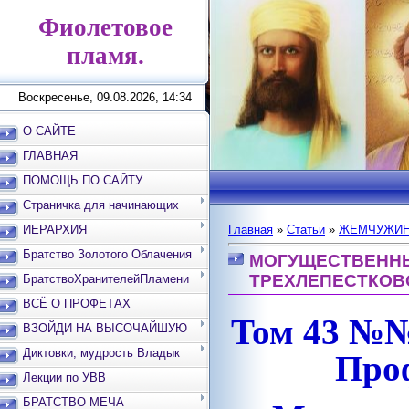
Фиолетовое
пламя.
Воскресенье, 09.08.2026, 14:34
О САЙТЕ
ГЛАВНАЯ
ПОМОЩЬ ПО САЙТУ
Страничка для начинающих
ИЕРАРХИЯ
Главная
»
Статьи
»
ЖЕМЧУЖИН
Братство Золотого Облачения
МОГУЩЕСТВЕННЫ
ТРЕХЛЕПЕСТКОВО
БратствоХранителейПламени
ВСЁ О ПРОФЕТАХ
Том 43 №№ 
ВЗОЙДИ НА ВЫСОЧАЙШУЮ
ВЕРШИНУ
Диктовки, мудрость Владык
Про
Лекции по УВВ
БРАТСТВО МЕЧА