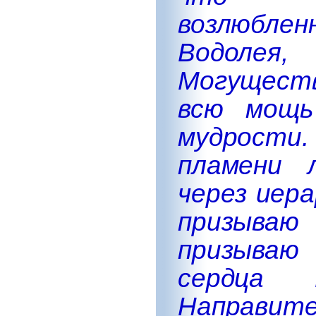
возлюбле
Водолея,
Могуществ
всю мощь
мудрости
пламени 
через иер
призываю
призываю
сердца В
Направител