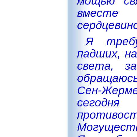
мощью св
вместе 
сердцевино
Я треб
падших, н
света, з
обращаюсь
Сен-Жерм
сегодн
проти
Могуществ