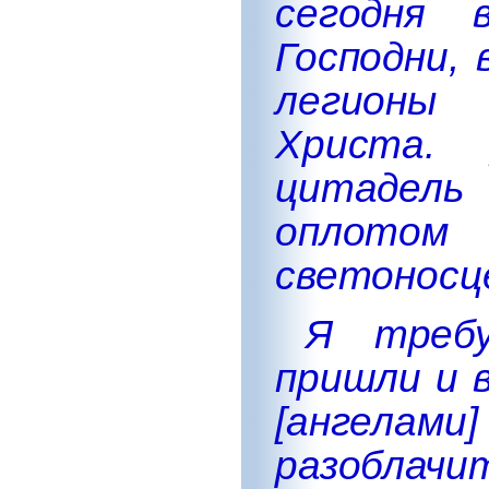
сегодня 
Господни,
легионы
Христа.
цитадел
оплотом 
светоносц
Я треб
пришли и 
[ангелами
разоблачи