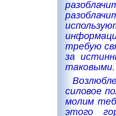
разобла
разобла
использ
информац
требую св
за истинн
таковыми.
Возлюбл
силовое п
молим теб
этого го