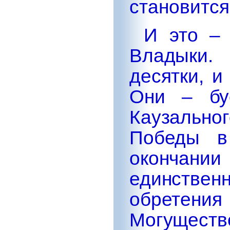
становится
И это –
Владыки.
десятки, и
Они – бу
Каузальн
Победы в
окончании
единственн
обрет
Могуществе