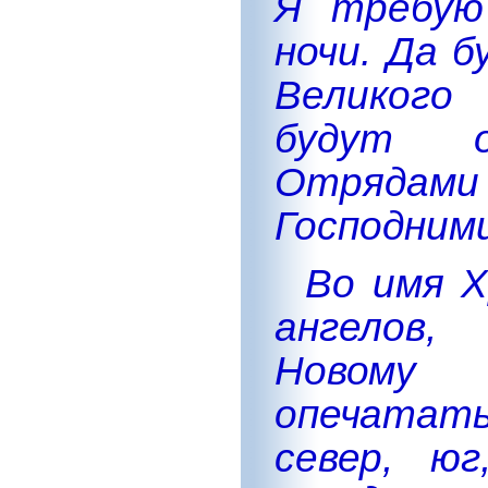
Я требую
ночи. Да 
Великого
будут о
Отрядами 
Господним
Во имя Х
ангелов,
Новому 
опечатат
север, юг