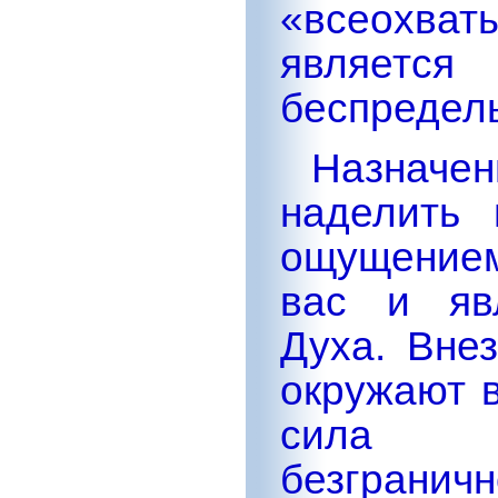
«всеохва
являет
беспредел
Назнач
наделить
ощущением
вас и яв
Духа. Вне
окружают 
сила п
безграни