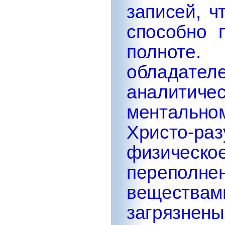
записей, ч
способно 
полноте
обладат
аналитич
ментальном
Христо-
физическ
переполн
веществам
загрязне