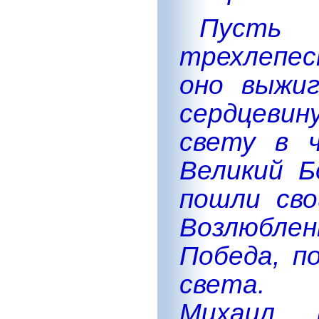
Пусть 
трехлепес
оно выжи
сердцевин
свету в ч
Великий Б
пошли сво
Возлюбл
Победа, п
света. 
Михаил, 