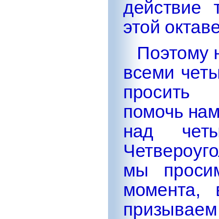
действие 
этой октаве
Поэтому 
всеми чет
просить 
помочь нам
над четы
Четвероуг
мы просим
момента, 
призывае