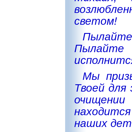
возлюблен
светом!
Пылайт
Пылайт
исполнится
Мы приз
Твоей для
очищени
находитс
наших дет