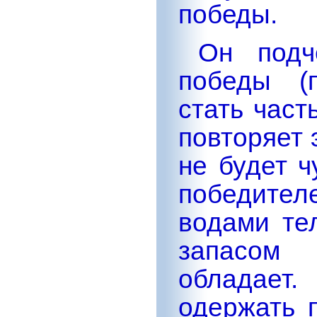
победы.
Он подч
победы (
стать част
повторяет 
не будет ч
победител
водами те
запасом
обладае
одержать 