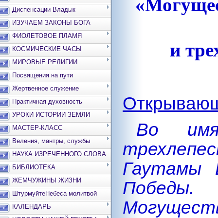
«Могущес
Диспенсации Владык
ИЗУЧАЕМ ЗАКОНЫ БОГА
ФИОЛЕТОВОЕ ПЛАМЯ
и тре
КОСМИЧЕСКИЕ ЧАСЫ
МИРОВЫЕ РЕЛИГИИ
Посвящения на пути
Жертвенное служение
Открывающ
Практичная духовность
УРОКИ ИСТОРИИ ЗЕМЛИ
Во им
МАСТЕР-КЛАСС
Веления, мантры, службы
трехлепе
НАУКА ИЗРЕЧЕННОГО СЛОВА
Гаутамы 
БИБЛИОТЕКА
ЖЕМЧУЖИНЫ ЖИЗНИ
Побед
ШтурмуйтеНебеса молитвой
Могуще
КАЛЕНДАРЬ