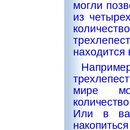
могли позв
из четыре
количество
трехлепес
находится 
Наприме
трехлепе
мире мо
количеств
Или в ва
накопитьс