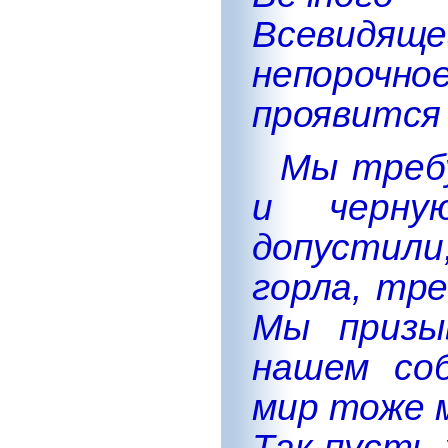
Всевидящ
непорочно
проявится
Мы требу
и черну
допустил
горла, тре
Мы призы
нашем со
мир тоже 
Так пусть