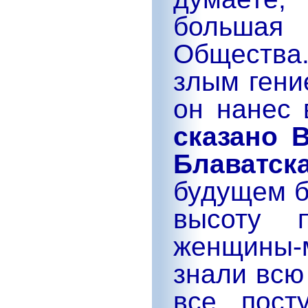
большая 
Общества
злым гени
он нанес
сказано 
Блаватск
будущем б
высоту п
женщины
знали всю
все пост