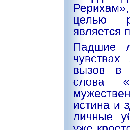
Рерихам
целью ра
является 
Падшие л
чувствах
вызов в 
слова 
мужествен
истина и 
личные у
уже кроет