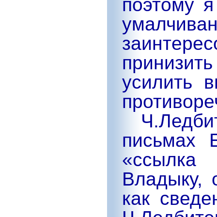
поэтому я
умал
заинте
принизит
усилить 
противо
Ч.Ледби
письмах Е
«ссылка
Владык
у,
как сведе