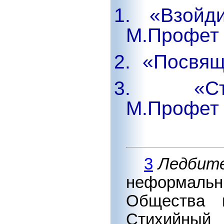
1.
«Взойд
М.Профет 
2.
«Посвящ
3.
«С
М.Профет 
3
Ледбите
неформал
Общества п
Стихийный 