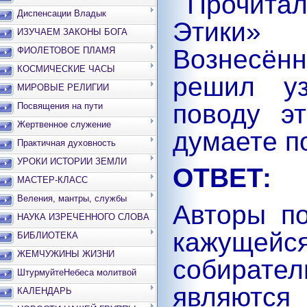
Прочита
Диспенсации Владык
Этики»
ИЗУЧАЕМ ЗАКОНЫ БОГА
Вознесён
ФИОЛЕТОВОЕ ПЛАМЯ
КОСМИЧЕСКИЕ ЧАСЫ
решил уз
МИРОВЫЕ РЕЛИГИИ
поводу э
Посвящения на пути
Жертвенное служение
думаете п
Практичная духовность
УРОКИ ИСТОРИИ ЗЕМЛИ
ОТВЕТ:
МАСТЕР-КЛАСС
Веления, мантры, службы
Авторы п
НАУКА ИЗРЕЧЕННОГО СЛОВА
кажущей
БИБЛИОТЕКА
ЖЕМЧУЖИНЫ ЖИЗНИ
собирате
ШтурмуйтеНебеса молитвой
являютс
КАЛЕНДАРЬ