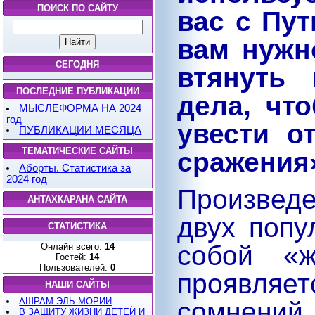
ПОИСК ПО САЙТУ
вас с Пут
вам нужн
СЕГОДНЯ
втянуть 
ПОСЛЕДНИЕ ПУБЛИКАЦИИ
дела, чт
МЫСЛЕФОРМА НА 2024
год
увести о
ПУБЛИКАЦИИ МЕСЯЦА
ТЕМАТИЧЕСКИЕ САЙТЫ
сражения»
Аборты. Статистика за
2024 год
Произвед
АНТАХКАРАНА САЙТА
двух попу
СТАТИСТИКА
собой «ж
Онлайн всего:
14
Гостей:
14
Пользователей:
0
проявляе
НАШИ САЙТЫ
АШРАМ ЭЛЬ МОРИИ
сомнени
В ЗАЩИТУ ЖИЗНИ ДЕТЕЙ И