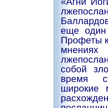
«Агни Йог
лжепосл
Баллардов
еще один
Профеты к
мнен
лжепосла
собой зл
время с
широкие 
расхожде
посланнич