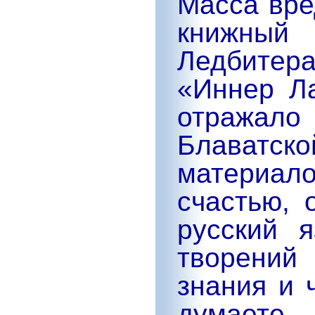
Масса вре
книжный 
Ледбитера
«Иннер Л
отража
Блаватс
материало
счастью, 
русский я
творений
знания и 
думаете,