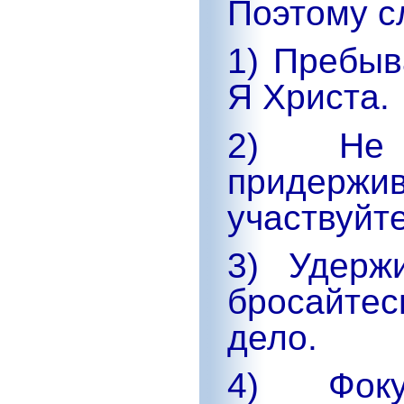
Поэтому с
1) Пребыв
Я Христа.
2) Не
придержи
участвуйт
3) Удерж
бросайтес
дело.
4) Фоку