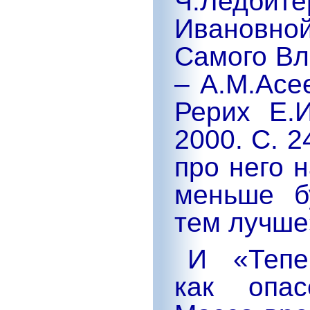
Ч.Ледбите
Ивановно
Самого Вл
– А.М.Асе
Рерих Е.И
2000. С. 
про него 
меньше б
тем лучше
И
«Тепе
как опас