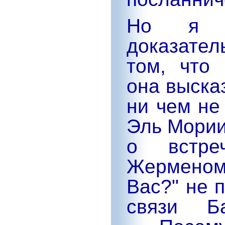
Но я н
доказател
том, что
она выска
ни чем не
Эль Мории
о встр
Жерменом
Вас?" не 
связи Б