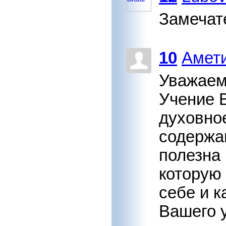
Замечат
10
Амет
Уважаем
Учение 
духовно
содержа
полезна
которую
себе и 
Вашего 