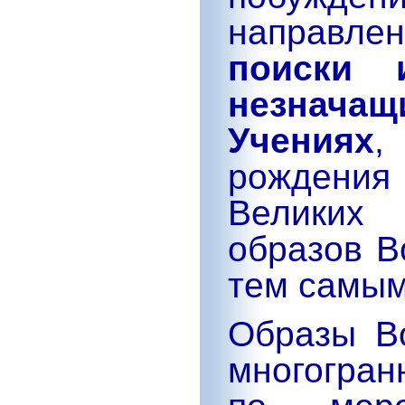
направл
поиски 
незнача
Учениях
,
рождения
Великих
образов В
тем самым
Образы В
многогран