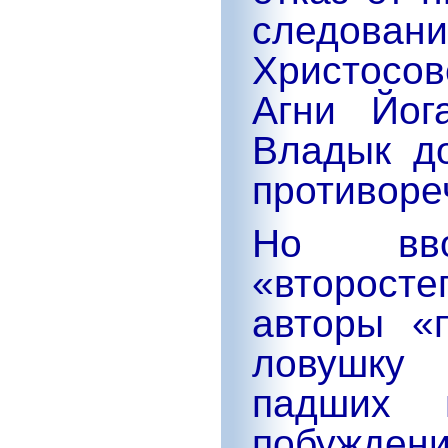
след
Христосов
Агни Йог
Владык до
противоре
Но вво
«второст
авторы
«
ловушку 
падших 
побужде