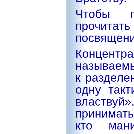
Чтобы п
прочитат
посвящени
Концент
называемы
к разделе
одну такт
властвуй»
принимать
кто мани