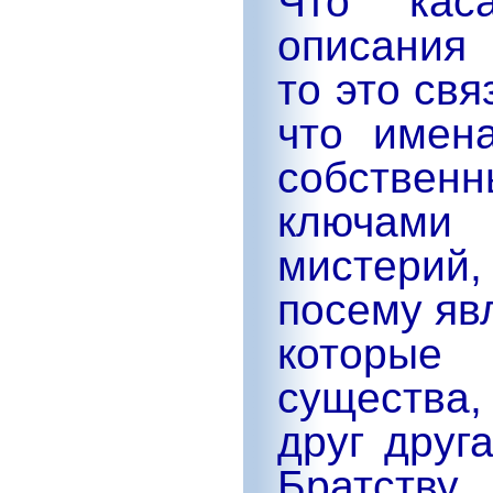
Что каса
описания
то это свя
что имен
собствен
ключами
мистерий,
посему яв
которые
существа,
друг друг
Братству.