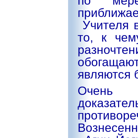
по мер
приближае
Учителя 
то, к чем
разночтен
обогащаю
являются 
Очень 
доказател
противо
Вознесен