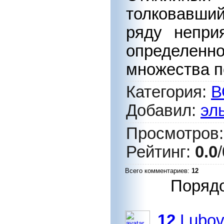
толковавший
ряду непри
определенн
множества п
Категория
:
В
Добавил
:
эл
Просмотров
Рейтинг
:
0.0
/
Всего комментариев
:
12
Порядо
12
Lubo