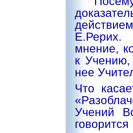
Посе
доказате
действие
Е.Рерих.
мнение, к
к Учению,
нее Учите
Что касае
«Разобл
Учений В
говорится