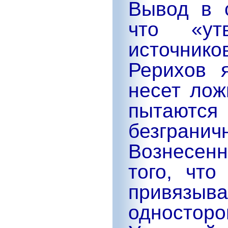
Вывод в с
что «ут
источни
Рерихов 
несет лож
пытаютс
безгра
Вознесен
того, что
привя
односторо