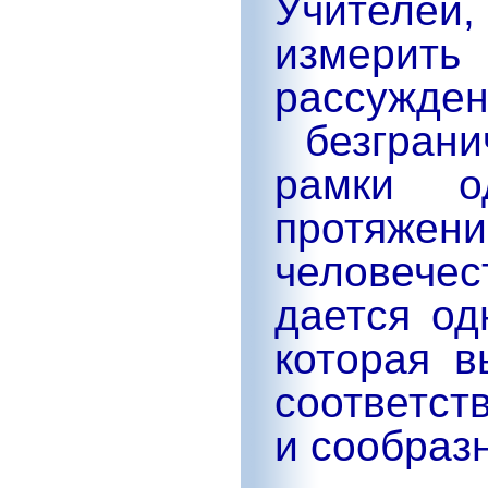
Учителе
измери
рассужде
безгран
рамки о
протяж
человече
дается од
которая в
соответст
и сообраз