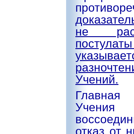
противор
доказател
не расс
постулат
указыв
разночтен
Учений.
Главная 
Учения
воссоедин
отказ от 