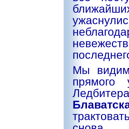
ближай
ужаснулис
неблаго
невежест
последнег
Мы видим
прямого 
Ледбите
Блаватск
трактова
снова в