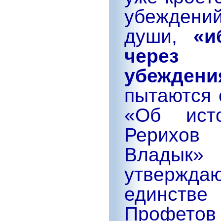
убеждени
души,
«и
через 
убеждения
пытаются 
«Об ист
Рерихов 
Владык
утвержда
единств
Профето