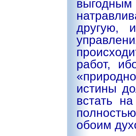
выгодным 
натравли
другую, 
управле
происход
работ, и
«природ
истины до
встать на
полност
обоим дух