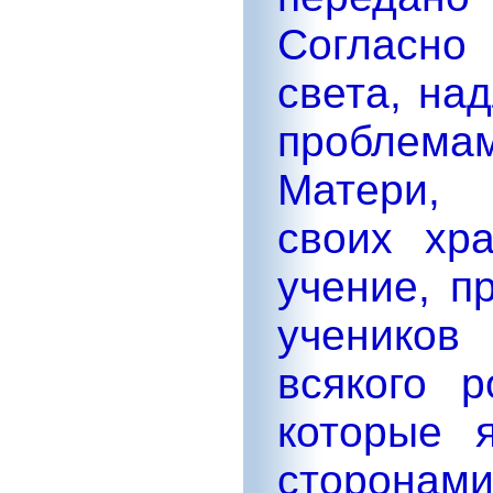
Согласн
света, на
проблема
Матери, 
своих хр
учение, п
учеников
всякого 
которые 
сторонами