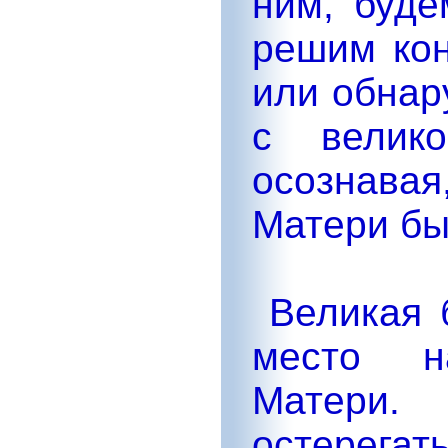
ним, буде
решим кон
или обнар
с велик
осознавая
Матери бы
Великая б
место н
Матери
остерега