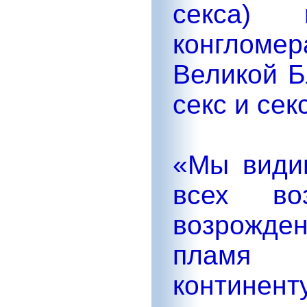
секса) 
конгломе
Великой 
секс и се
«Мы видим
всех во
возрожде
пламя п
континен