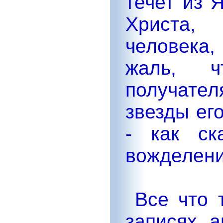
течет из 
Христа, 
человека,
жаль, ч
получател
звезды ег
- как ск
вожделени
Все что т
записях 