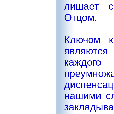
лишает с
Отцом.
Ключом к
являются
каждого
преумн
диспенса
нашими с
закладыв