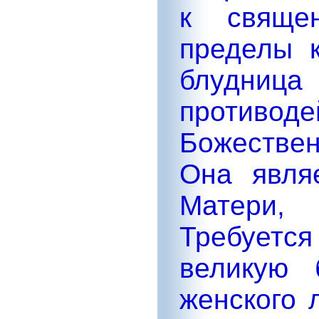
к свяще
пределы к
блудниц
против
Божестве
Она явля
Матери, 
Требуется
великую 
женского 