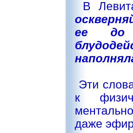
В Левита
оскверня
ее до
блудоде
наполнял
Эти слова
к физи
ментальн
даже эфир