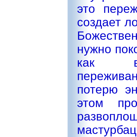
это пере
создает л
Божествен
нужно поко
как вм
пережива
потерю э
этом про
развоп
мастурбац