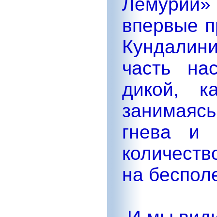
Лемурии
впервые п
Кундалин
часть на
дикой, к
занимаяс
гнева и 
количеств
на беспол