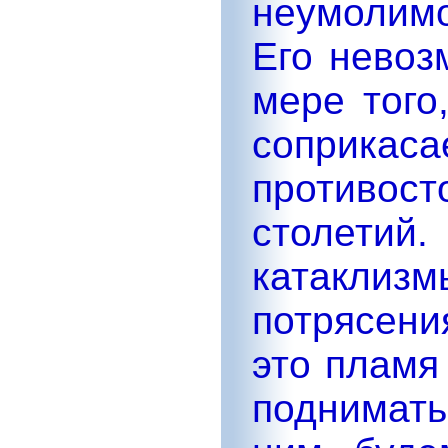
неумолимо
Его невоз
мере того
соприка
противос
столетий
катаклизм
потрясени
это пламя
поднимат