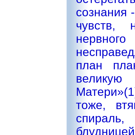
сознания 
чувств, н
нервног
несправе
план пла
великую
Матери»(
тоже, вт
спираль
блудницей.