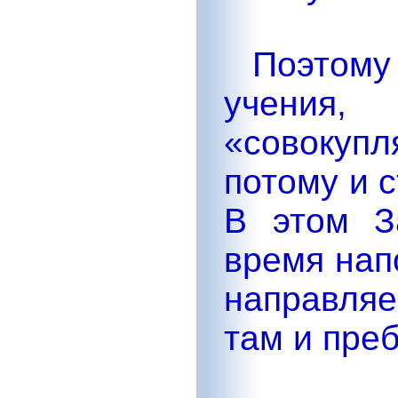
Поэтому 
учения
«совоку
потому и 
В этом З
время нап
направля
там и пре