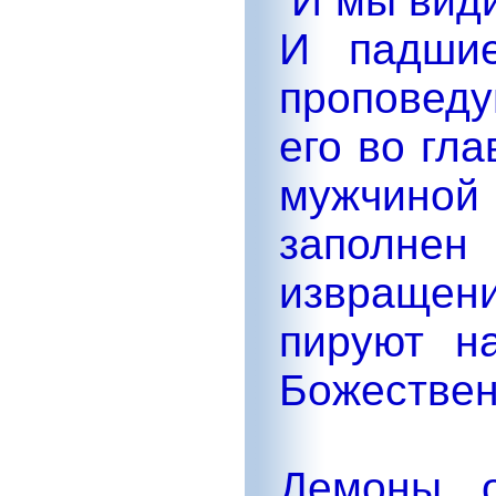
И мы види
И падшие
проповеду
его во гл
мужчиной
заполн
извращен
пируют н
Божествен
Демоны 