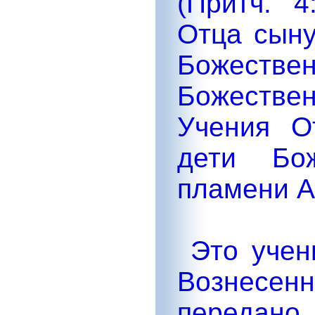
(Притч. 4
Отца сыну
Божеств
Божестве
Учения О
дети Бо
пламени А
Это учен
Вознес
передано