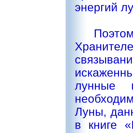
энергий лу
Поэтом
Храните
связыв
искаженн
лунные 
необходим
Луны, дан
в книге «