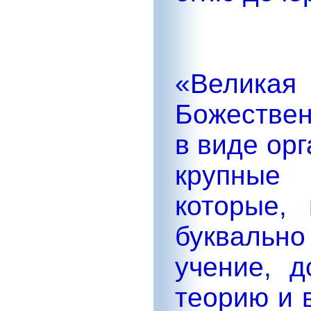
«Великая 
Божествен
в виде ор
крупные
которые, 
буквально
учение, д
теорию и 