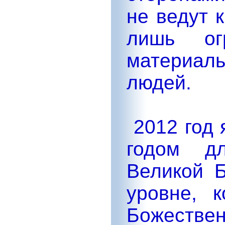
не ведут 
лишь огр
материал
людей.
2012 год 
годом д
Великой 
уровне, 
Божестве