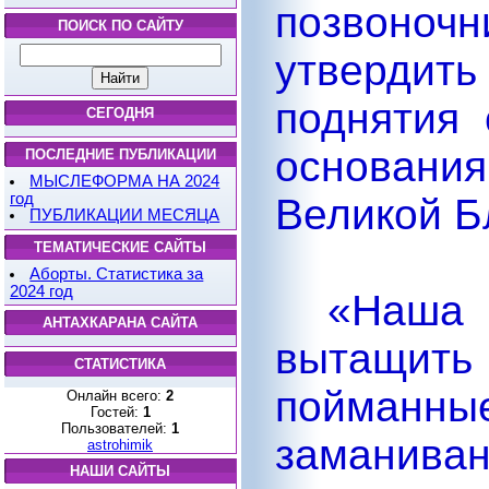
позвоноч
ПОИСК ПО САЙТУ
утвердить
поднятия 
СЕГОДНЯ
основания
ПОСЛЕДНИЕ ПУБЛИКАЦИИ
МЫСЛЕФОРМА НА 2024
год
Великой Б
ПУБЛИКАЦИИ МЕСЯЦА
ТЕМАТИЧЕСКИЕ САЙТЫ
Аборты. Статистика за
2024 год
«Наша 
АНТАХКАРАНА САЙТА
вытащить
СТАТИСТИКА
пойман
Онлайн всего:
2
Гостей:
1
Пользователей:
1
заманива
astrohimik
НАШИ САЙТЫ