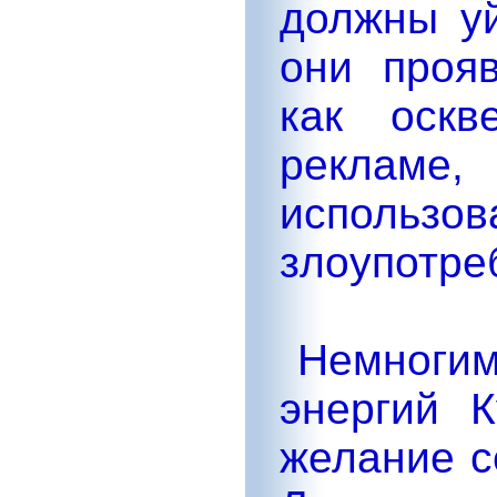
должны у
они прояв
как оскв
реклам
испол
злоупотреб
Немногим 
энергий 
желание с