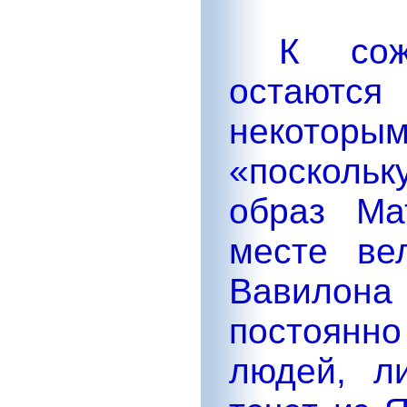
К сожа
остаютс
некоторы
«посколь
образ Ма
месте ве
Вавилон
постоянно
людей, л