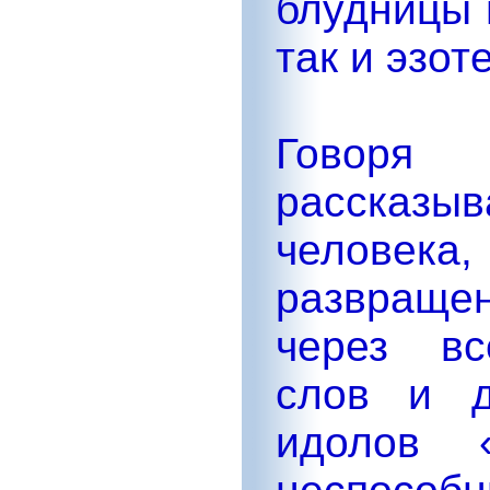
блудницы 
так и эзо
Говоря
рассказ
человека,
развраще
через вс
слов и д
идолов 