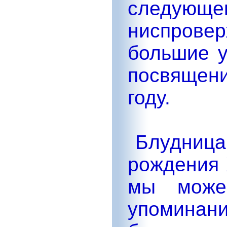
след
ниспрове
большие у
посвящени
году.
Блудница
рождения 
мы може
упоминан