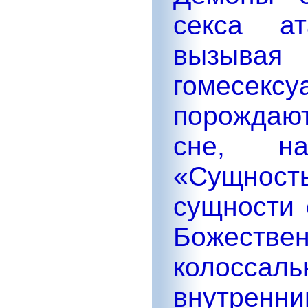
секса ат
вызыв
гомесек
порождают
сне, н
«Сущнос
сущности 
Божеств
колоссал
внутренн