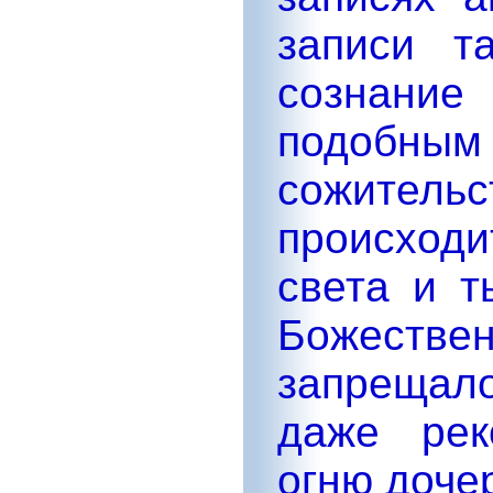
записи т
сознание
подобн
сожител
происход
света и т
Божествен
запрещал
даже рек
огню доче