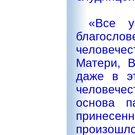
«Все уч
благосл
человече
Матери, В
даже в э
человече
основа п
принесен
произошло