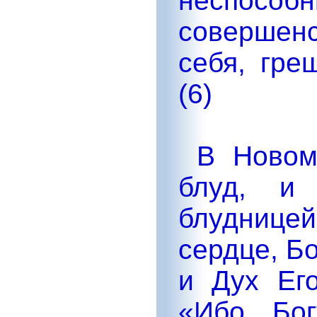
неспособ
совершен
себя, гре
(6)
В Новом 
блуд, и
блуднице
сердце, Бо
и Дух Ег
«Ибо Бог