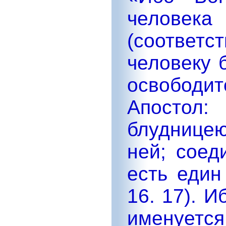
человека 
(соответ
человеку 
освободитс
Апостол
блудницею
ней; соед
есть един
16. 17). 
именуется