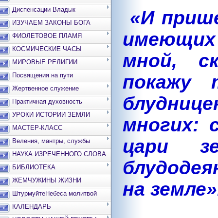
Диспенсации Владык
«И прише
ИЗУЧАЕМ ЗАКОНЫ БОГА
имеющих 
ФИОЛЕТОВОЕ ПЛАМЯ
КОСМИЧЕСКИЕ ЧАСЫ
мной, с
МИРОВЫЕ РЕЛИГИИ
Посвящения на пути
покажу 
Жертвенное служение
блудниц
Практичная духовность
УРОКИ ИСТОРИИ ЗЕМЛИ
многих: 
МАСТЕР-КЛАСС
цари з
Веления, мантры, службы
НАУКА ИЗРЕЧЕННОГО СЛОВА
блудодея
БИБЛИОТЕКА
ЖЕМЧУЖИНЫ ЖИЗНИ
на земле»
ШтурмуйтеНебеса молитвой
КАЛЕНДАРЬ