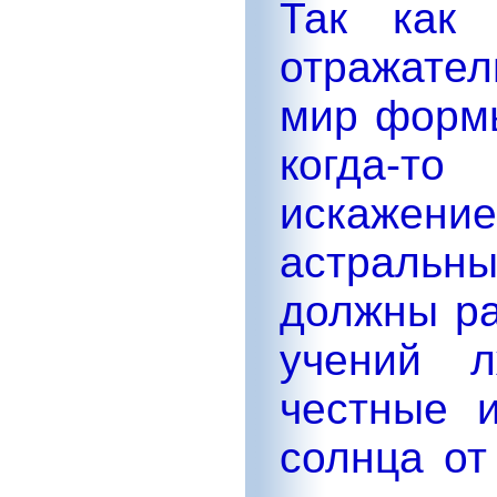
Так как
отражате
мир формы
когда-т
искажение
астраль
должны ра
учений л
честные 
солнца от