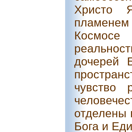
Христо 
пламенем 
Космосе 
реальност
дочерей 
простран
чувство 
человечес
отделены 
Бога и Еди