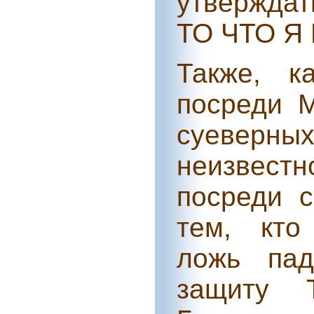
утверждат
ТО ЧТО Я
Также, к
посреди 
суеверны
неизвест
посреди 
тем, кто
ложь пад
защиту 