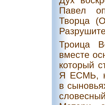
Дух воскр
Павел оп
Творца (О
Разрушител
Троица В
вместе ос
который 
Я ЕСМЬ, к
в сыновья
словесн