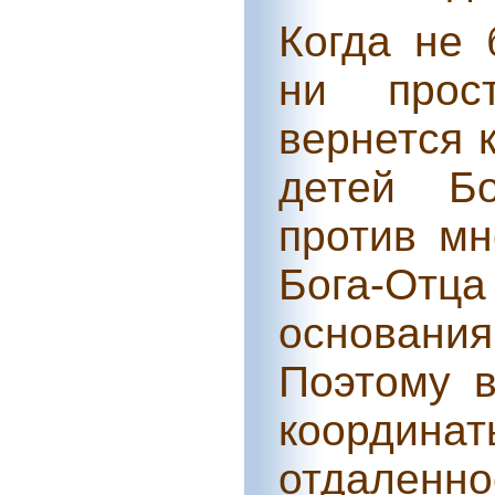
Когда не 
ни прос
вернется 
детей Бо
против мн
Бога-Отца
основан
Поэтому в
координ
отдаленн