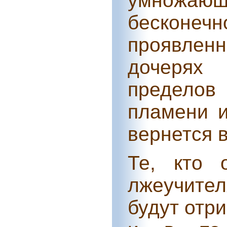
умножаю
бесконе
проявлен
дочерях 
пределов
пламени и
вернется в
Те, кто 
лжеучите
будут отр