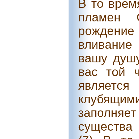
В то врем
пламен 
рождение
вливание
вашу душу
вас той ч
являет
клубящими
заполня
существа 