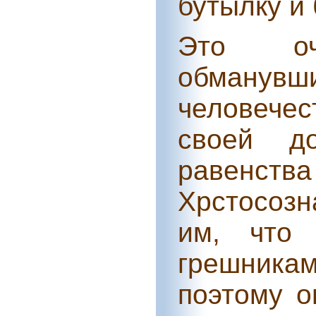
бутылку и 
Это оч
обманувш
человече
своей д
равенст
Хрстосоз
им, что 
грешникам
поэтому о