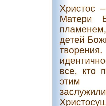
Христос –
Матери Б
пламенем,
детей Бож
творения
идентично
все, кто 
этим ж
заслужи
Христ