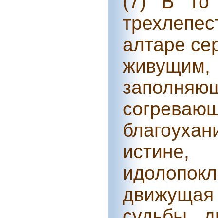
(7) В то
трехлепес
алтаре се
живущим, 
заполн
согрев
благоуха
истин
идолопокл
движуща
судьбы, д