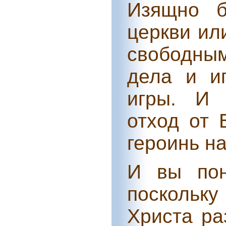
Изящно б
церкви ил
свободным
дела и и
игры. И 
отход от 
героинь на
И вы пон
поскольк
Христа ра