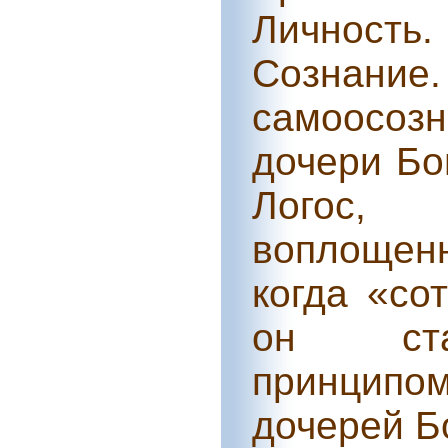
Личность
Сознан
самоосо
дочери Бо
Логос,
воплощен
когда «со
он ста
принципо
дочерей Б