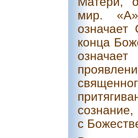
Матери, 
мир. «А
означает 
конца Бож
означае
проявлен
священно
притяги
сознание,
с Божеств