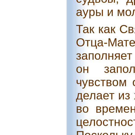
ауры и мо
Так как С
Отца-Мат
заполняет
он запол
чувством 
делает из
во времен
целостно