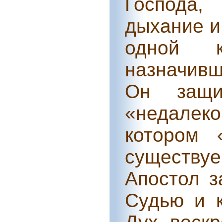
Господа,
дыхание и
одной 
назначивш
Он защи
«недалеко
котором 
существу
Апостол з
Судью и к