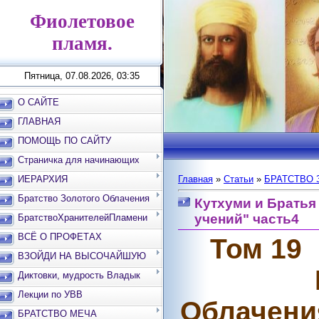
Фиолетовое
пламя.
Пятница, 07.08.2026, 03:35
О САЙТЕ
ГЛАВНАЯ
ПОМОЩЬ ПО САЙТУ
Страничка для начинающих
ИЕРАРХИЯ
Главная
»
Статьи
»
БРАТСТВО 
Братство Золотого Облачения
Кутхуми и Братья
учений" часть4
БратствоХранителейПламени
ВСЁ О ПРОФЕТАХ
Том 19
ВЗОЙДИ НА ВЫСОЧАЙШУЮ
ВЕРШИНУ
Диктовки, мудрость Владык
Лекции по УВВ
Облачени
БРАТСТВО МЕЧА