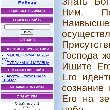
Знать Бо
Библия
Ним. П
ПОДЕЛИСЬ ССЫЛКОЙ
Наивыс
ПОИСК ПО САЙТУ
осущес
СЕГОДНЯ
Присутст
ПОСЛЕДНИЕ ПУБЛИКАЦИИ
Господа ж
МЫСЛЕФОРМА НА 2024
год
ПУБЛИКАЦИИ МЕСЯЦА
Ищите Ег
ТЕМАТИЧЕСКИЕ САЙТЫ
Его идент
Аборты. Статистика за
2024 год
сознание 
АНТАХКАРАНА САЙТА
Его на з
СТАТИСТИКА
Онлайн всего:
1
небе.
Гостей:
1