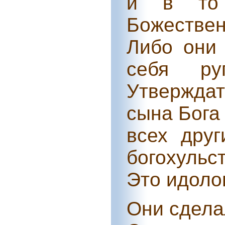
и в то 
Божестве
Либо они
себя ру
Утвержда
сына Бога
всех дру
богохуль
Это идоло
Они сдела