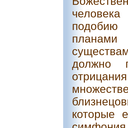
Божествен
человек
подобию
планам
существам
должно п
отрицани
множеств
близнецо
которые е
симфония