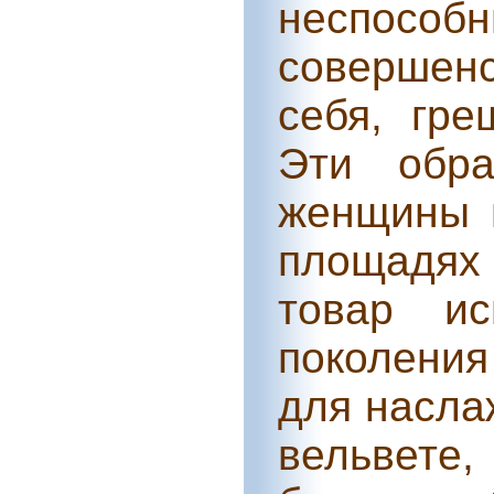
неспособ
совершен
себя, гре
Эти обр
женщины 
площадях
товар ис
поколения
для насла
вельвет