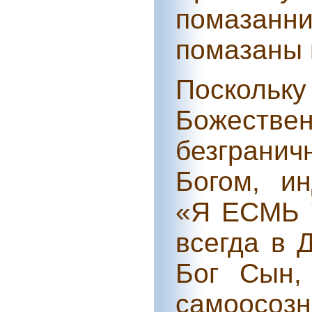
помазан
помазаны 
Поскол
Божеств
безграни
Богом, и
«Я ЕСМЬ 
всегда в 
Бог Сын,
самоосо