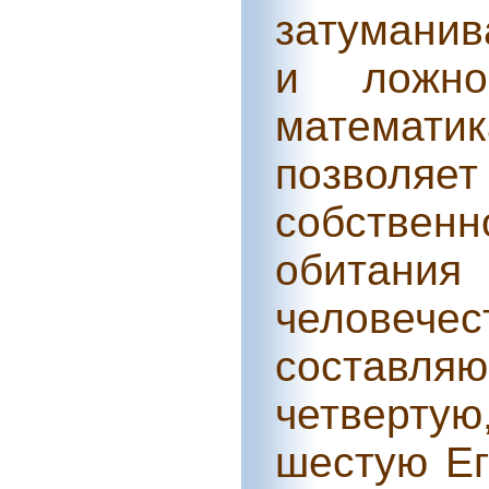
затумани
и ложно
математик
позволяет
собствен
обитания
человечес
составля
четверту
шестую Ег