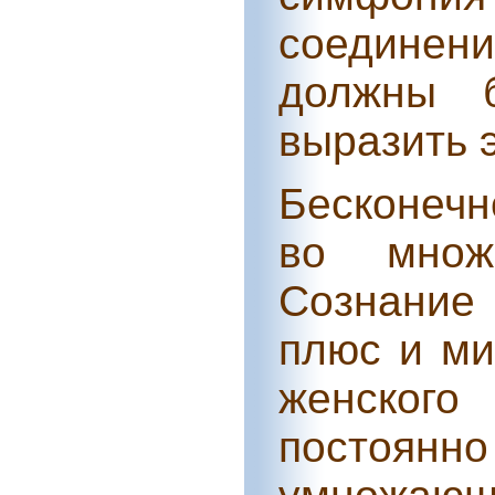
соедине
должны б
выразить э
Бесконечн
во множе
Сознание
плюс и ми
женского
постоянн