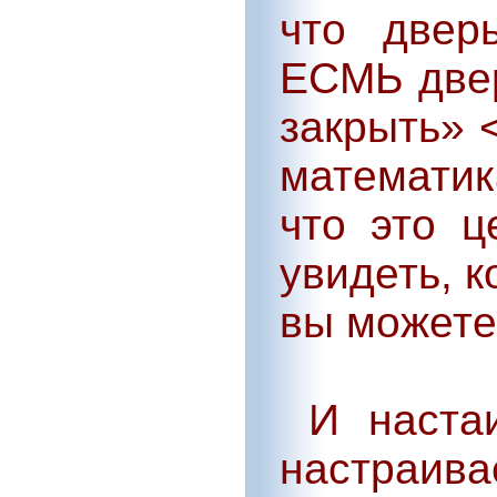
что двер
ЕСМЬ двер
закрыть» 
математик
что это ц
увидеть, 
вы можете
И настаи
настра