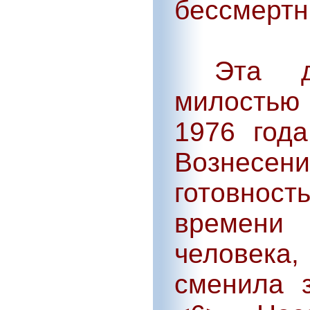
бессмертн
Эта до
милостью
1976 год
Вознесе
готовнос
времени 
человек
сменила 