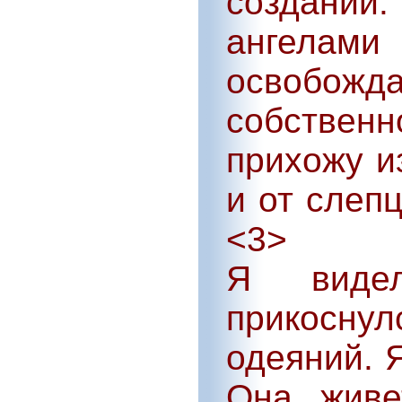
создани
ангела
освобожда
собствен
прихожу и
и от слеп
<3>
Я виде
прикосну
одеяний. 
Она живе