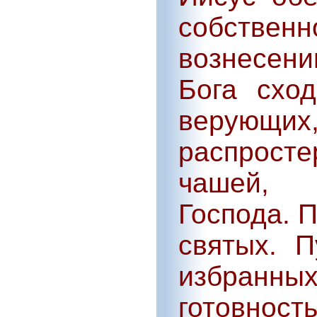
собственн
вознесен
Бога схо
верующ
распросте
чашей, 
Господа. 
святых. 
избранн
готовност