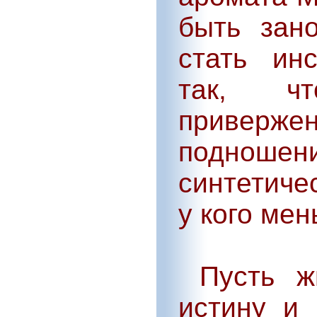
быть зан
стать ин
так, ч
приверж
поднош
синтетиче
у кого ме
Пусть жи
истину и