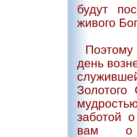
будут по
живого Бог
Поэтому 
день возн
служивше
Золотого
мудростью
заботой о
вам о 