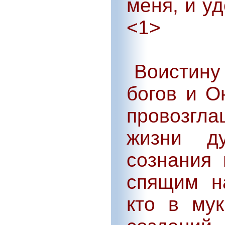
меня, и у
<1>
Воистину 
богов и О
провозг
жизни д
сознания 
спящим н
кто в му