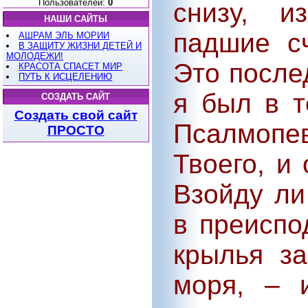
Пользователей:
0
снизу, и
НАШИ САЙТЫ
падшие сч
АШРАМ ЭЛЬ МОРИИ
В ЗАЩИТУ ЖИЗНИ ДЕТЕЙ И
МОЛОДЕЖИ!
Это после
КРАСОТА СПАСЕТ МИР
ПУТЬ К ИСЦЕЛЕНИЮ
я был в т
СОЗДАТЬ САЙТ
Создать свой сайт
Псалмопев
ПРОСТО
Твоего, и
Взойду ли
в преиспо
крылья з
моря, – 