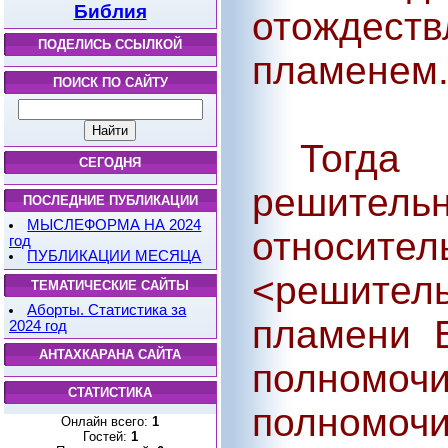
Библия
отождест
ПОДЕЛИСЬ ССЫЛКОЙ
пламенем
ПОИСК ПО САЙТУ
Тогда к
СЕГОДНЯ
решител
ПОСЛЕДНИЕ ПУБЛИКАЦИИ
МЫСЛЕФОРМА НА 2024
относите
год
ПУБЛИКАЦИИ МЕСЯЦА
<решитель
ТЕМАТИЧЕСКИЕ САЙТЫ
Аборты. Статистика за
пламени 
2024 год
АНТАХКАРАНА САЙТА
полномо
СТАТИСТИКА
полномочи
Онлайн всего:
1
Гостей:
1