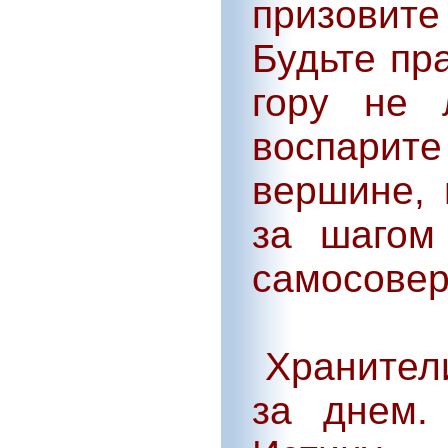
призовит
Будьте пр
гору не 
воспари
вершине, 
за шагом
самосовер
Хранители
за днем.