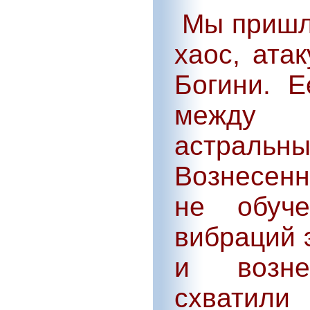
Мы пришли
хаос, ата
Богини. 
между 
астрал
Вознесенн
не обуч
вибраций 
и возне
схватили