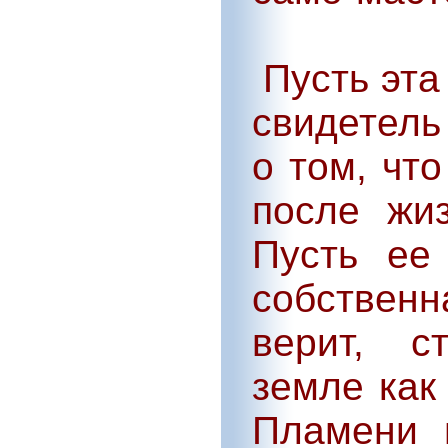
Пусть эта
свидетель
о том, чт
после жиз
Пусть ее
собственн
верит, с
земле как
Пламени 