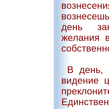
вознесе
вознесешь
день за
желания 
собственно
В день, 
видение ц
преклони
Единстве