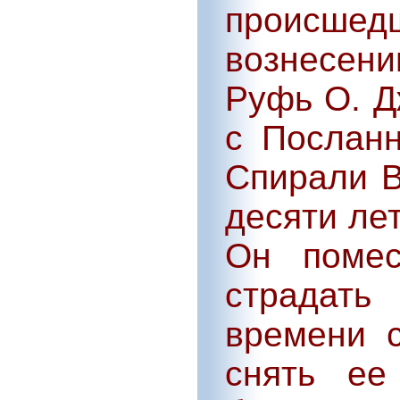
происше
вознесе
Руфь О. Д
с Послан
Спирали В
десяти ле
Он помес
страдать
времени 
снять ее