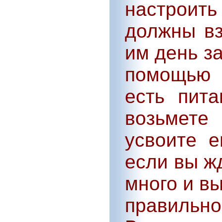
настроит
должны вз
им день з
помощью 
есть пит
возьмете
усвоите е
если вы ж
много и вы
правиль