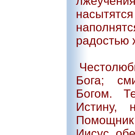
лжеучен
насытятся
наполня
радостью 
Честолюби
Бога; см
Богом. Т
Истину, 
Помощник 
Иисус обе