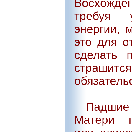
Восхожден
требуя 
энергии, 
это для о
сделать 
страшитс
обязатель
Падшие 
Матери т