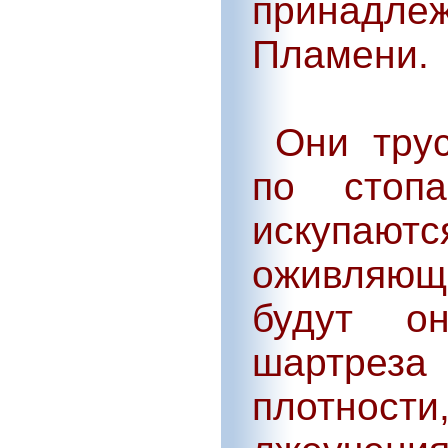
принадле
Пламени.
Они трус
по стоп
искупа
оживляющ
будут о
шартрез
плотности