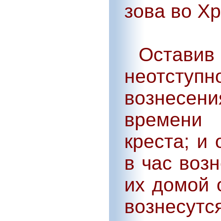
зова во Х
Оставив 
неотступ
вознесени
времени 
креста; и
в час воз
их домой 
вознесу