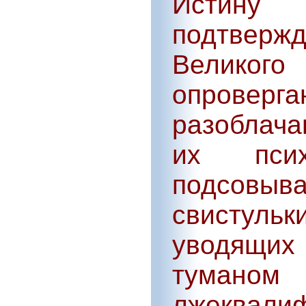
Истину
подтвержд
Великого
опровер
разоблача
их псих
подсовы
свистуль
уводящих 
тумано
лжеквалиф