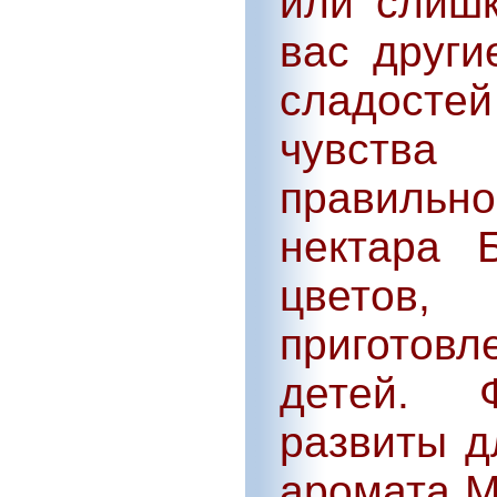
или слишк
вас други
сладостей
чувства
правильн
нектара 
цветов,
приготов
детей. 
развиты д
аромата М