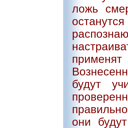
ложь сме
остану
распознаю
настраив
применят
Вознесенн
будут уч
провере
правильно
они буду