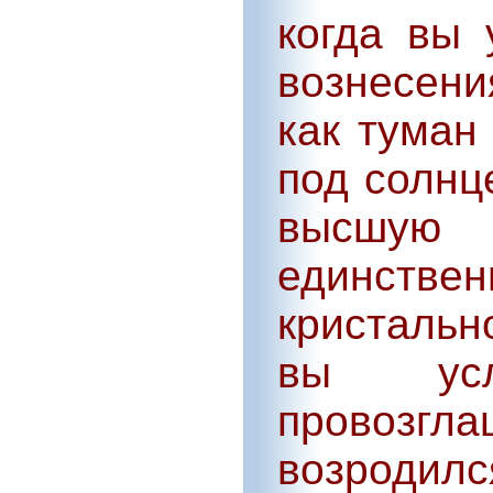
когда вы 
вознесени
как туман
под солнц
высшую 
единст
кристальн
вы усл
провозгл
возроди