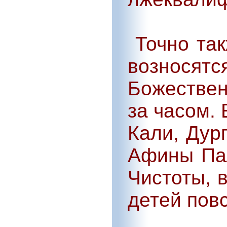
Точно так
возносят
Божестве
за часом. 
Кали, Дур
Афины Пал
Чистоты, 
детей пов