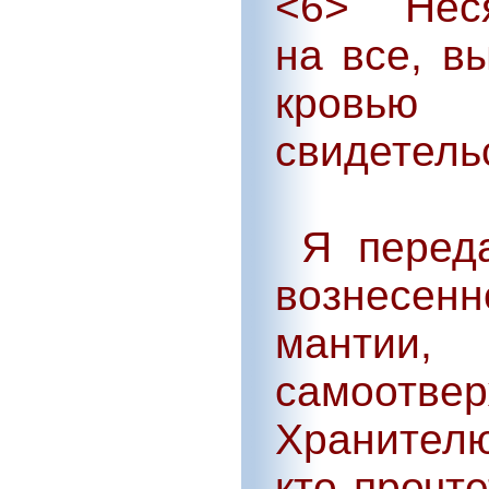
<6> Неся 
на все, в
кровь
свидетель
Я переда
вознесен
манти
самоот
Хранител
кто прочт