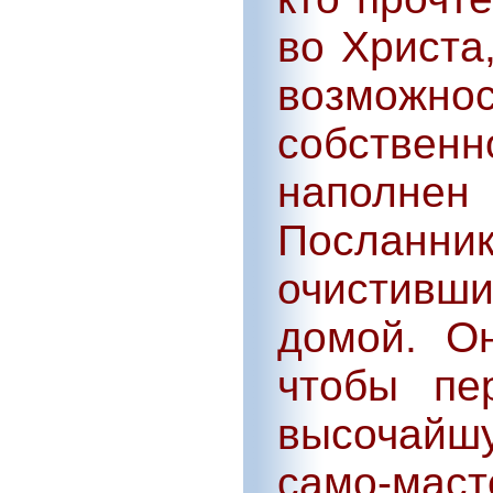
во Христа
возможн
собственн
наполн
Послан
очистивши
домой. О
чтобы пе
высочайш
само-маст