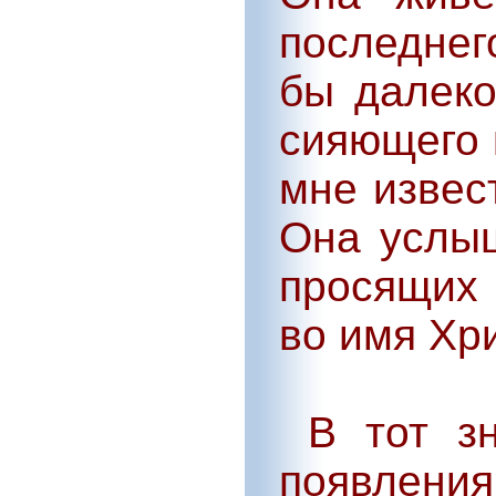
последнег
бы далеко
сияющего 
мне извес
Она услы
просящих
во имя Хр
В тот зн
появлени