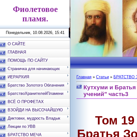
Фиолетовое
пламя.
Понедельник, 10.08.2026, 15:41
О САЙТЕ
ГЛАВНАЯ
ПОМОЩЬ ПО САЙТУ
Страничка для начинающих
ИЕРАРХИЯ
Главная
»
Статьи
»
БРАТСТВО 
Братство Золотого Облачения
Кутхуми и Братья
учений" часть3
БратствоХранителейПламени
ВСЁ О ПРОФЕТАХ
ВЗОЙДИ НА ВЫСОЧАЙШУЮ
Том 
ВЕРШИНУ
Диктовки, мудрость Владык
Лекции по УВВ
Братья
БРАТСТВО МЕЧА