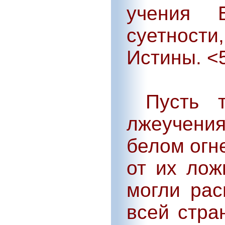
учения 
суетност
Истины. <
Пусть т
лжеучения
белом огн
от их лож
могли рас
всей стра