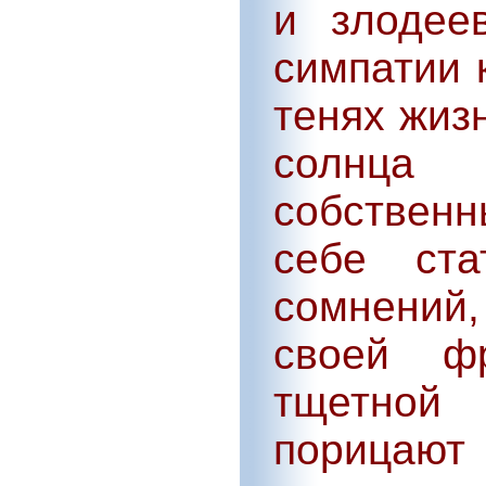
и злодее
симпатии 
тенях жиз
солнца
собственн
себе ста
сомнений
своей ф
тщетной
порицаю