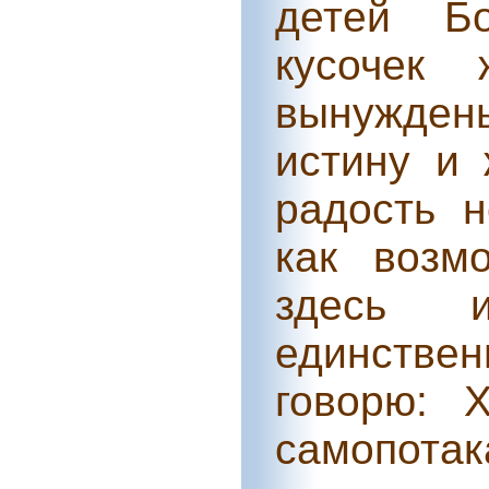
детей Бо
кусочек 
вынужден
истину и 
радость н
как возм
здесь 
единстве
говорю: 
самопот