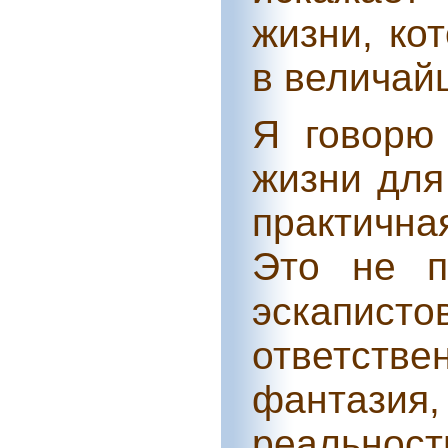
жизни, ко
в величай
Я говорю
жизни для
практична
Это не п
эскаписто
ответстве
фантазия
реальнос