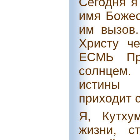
Сегодня я
имя Божес
им вызов.
Христу ч
ЕСМЬ Пр
солнцем
истины 
приходит с
Я, Кутху
жизни, с