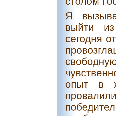
столом Го
Я вызыва
выйти из
сегодня о
провозгла
свобод
чувственн
опыт в ж
провали
победи