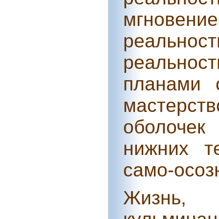
мгновен
реальнос
реальност
планами 
мастерст
оболочек
нижних т
само-осоз
Жизнь,