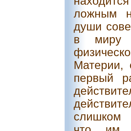
находит
ложным н
души сове
в миру 
физическо
Материи, 
первый р
действи
действит
слишком 
что им п