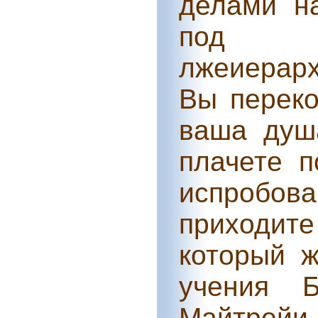
делами н
под ра
лжеиерарх
Вы перек
ваша душ
плачете п
испробова
приходите
который ж
учения Б
Майтрейи