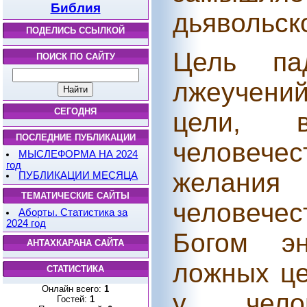
Библия
дьявольско
ПОДЕЛИСЬ ССЫЛКОЙ
Цель па
ПОИСК ПО САЙТУ
лжеучений
СЕГОДНЯ
цели, 
ПОСЛЕДНИЕ ПУБЛИКАЦИИ
человечес
МЫСЛЕФОРМА НА 2024
год
желания
ПУБЛИКАЦИИ МЕСЯЦА
ТЕМАТИЧЕСКИЕ САЙТЫ
человечес
Аборты. Статистика за
2024 год
Богом эн
АНТАХКАРАНА САЙТА
ложных це
СТАТИСТИКА
Онлайн всего:
1
у челов
Гостей:
1