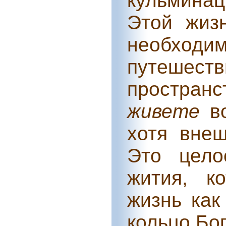
кульминац
Этой жиз
необходим
путешест
простра
живете
во
хотя внеш
Это цело
жития, к
жизнь как
кольцо Бо