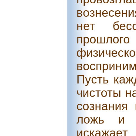
вознесени
нет бесс
прошлого
физиче
восприни
Пусть каж
чистоты н
сознания
ложь и 
искажает