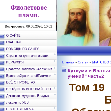
Фиолетовое
пламя.
Воскресенье, 09.08.2026, 10:02
О САЙТЕ
ГЛАВНАЯ
ПОМОЩЬ ПО САЙТУ
Страничка для начинающих
ИЕРАРХИЯ
Главная
»
Статьи
»
БРАТСТВО 
Братство Золотого Облачения
Кутхуми и Братья
учений" часть2
БратствоХранителейПламени
ВСЁ О ПРОФЕТАХ
Том 19
ВЗОЙДИ НА ВЫСОЧАЙШУЮ
ВЕРШИНУ
Б
Диктовки, мудрость Владык
Лекции по УВВ
БРАТСТВО МЕЧА