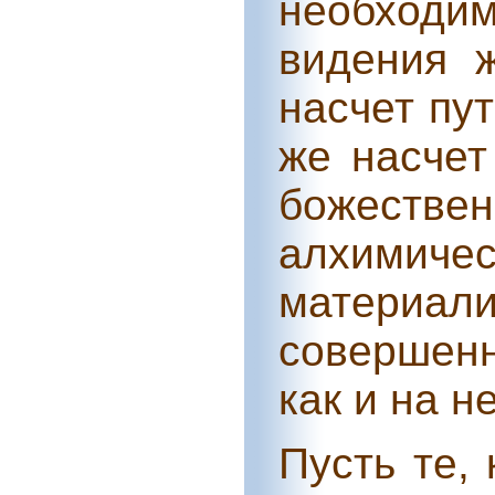
необходи
видения 
насчет пу
же насчет
божеств
алхими
матери
совершенн
как и на н
Пусть те,