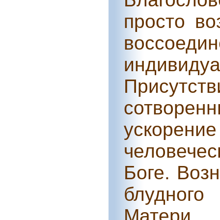
просто во
воссоед
индивид
Присутств
сотворенн
ускорен
человече
Боге. Воз
блудного
Матери