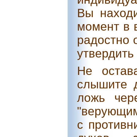
Вы находи
момент в 
радостно 
утвердить 
Не остав
слышите 
ложь чер
"верующим
с противн