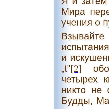
Я и затем
Мира пере
учения о п
Взывайте 
испытания
и искушен
„t"
[2]
обоз
четырех к
никто не 
Будды, Ма