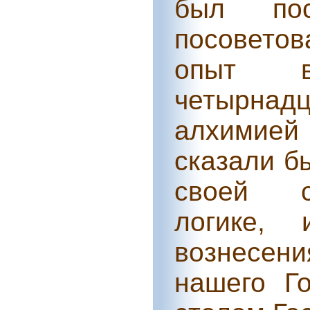
был пос
посовето
опыт в
четырнад
алхимие
сказали б
своей с
логике,
вознесени
нашего Г