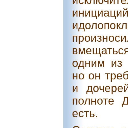
исключи
инициаций
идолопок
произно
вмещатьс
одним из 
но он треб
и дочерей
полноте 
есть.