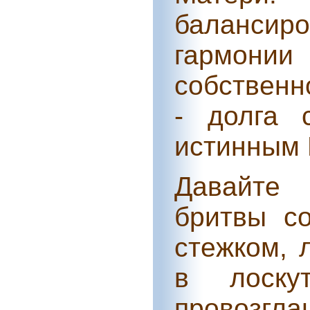
баланси
гармонии
собственн
‑ долга 
истинным 
Давайте 
бритвы со
стежком, 
в лоску
провозгл