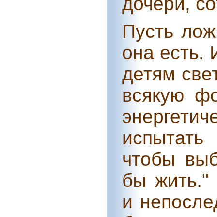
дочери, с
Пусть лож
она есть.
детям све
всякую ф
энергети
испытать
чтобы выб
бы жить."
и непосле