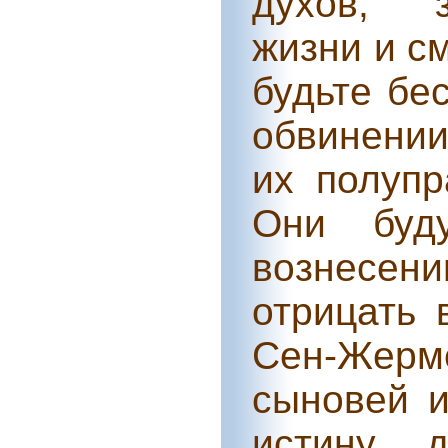
духов, 
жизни и см
будьте бе
обвинении
их полупр
Они буд
вознесени
отрицать 
Сен-Жер
сыновей и
истину 