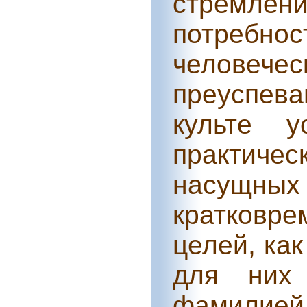
стремле
потребн
челове
преуспева
культе у
практич
насущн
кратковр
целей, ка
для них
фамилией 