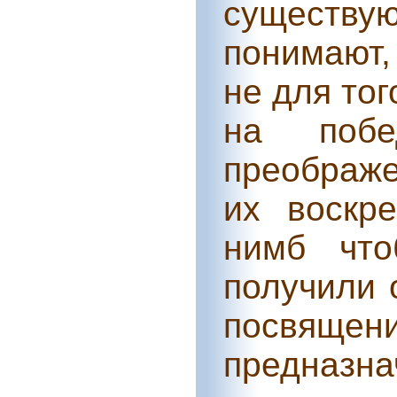
существу
понимают,
не для тог
на побе
преображе
их воскр
нимб что
получили 
посвящ
предназн