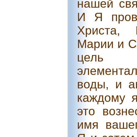
нашей св
И Я пров
Христа, 
Марии и С
цель ж
элементал
воды, и а
каждому я
это возне
имя вашег