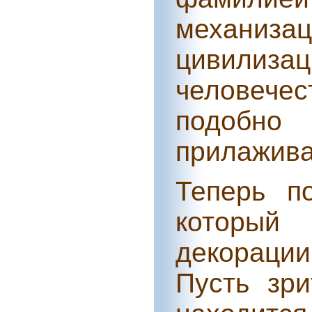
механиза
цивилиза
человече
подобно
прилажива
Теперь по
который
декораци
Пусть зри