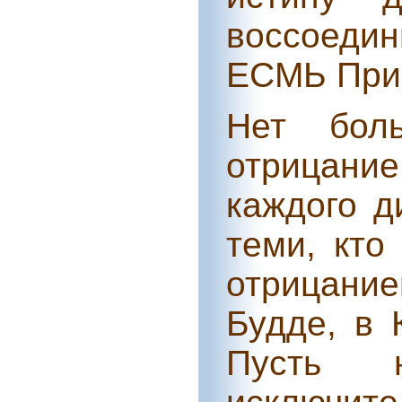
воссоеди
ЕСМЬ Прис
Нет боль
отрицани
каждого д
теми, кто
отрицани
Будде, в 
Пусть 