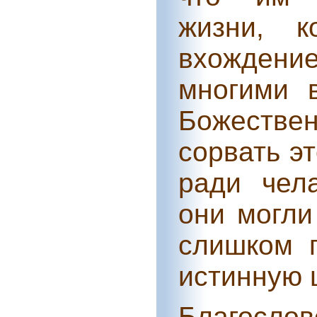
жизни, к
вхождение
многими 
Божестве
сорвать э
ради чел
они могли
слишком п
истинную 
Благосло