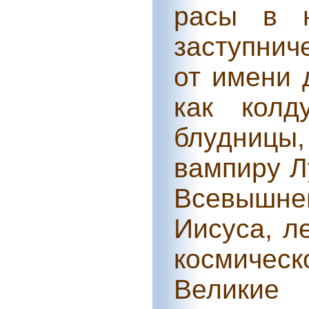
расы в н
заступнич
от имени 
как колд
блудницы
вампиру Л
Всевышне
Иисуса, л
космичес
Великие 