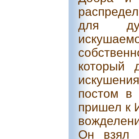
распредел
для ду
искушаем
собствен
который 
искушени
постом в 
пришел к И
вожделени
Он взял 