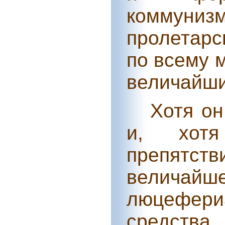
коммуни
пролетарс
по всему 
величайши
Хотя о
и, хот
препятс
величайш
люцефери
средства.