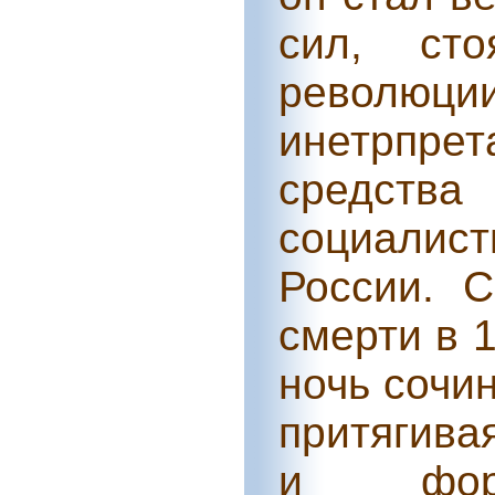
сил, сто
революци
инетрпрет
средс
социали
России. 
смерти в 
ночь сочи
притягива
и форм