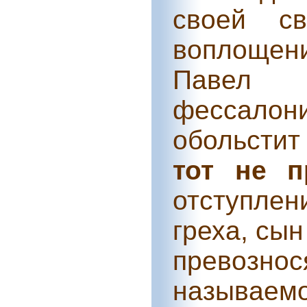
своей с
воплощени
Павел
фессалони
обольстит
тот не п
отступлен
греха, сын
превозн
называем