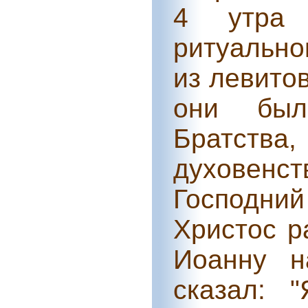
4 утра 
ритуально
из левито
они был
Братств
духовен
Господний
Христос р
Иоанну н
сказал: 