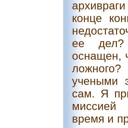
архивраг
конце кон
недостато
ее дел?
оснащен, 
ложного?
учеными э
сам. Я п
миссией 
время и п