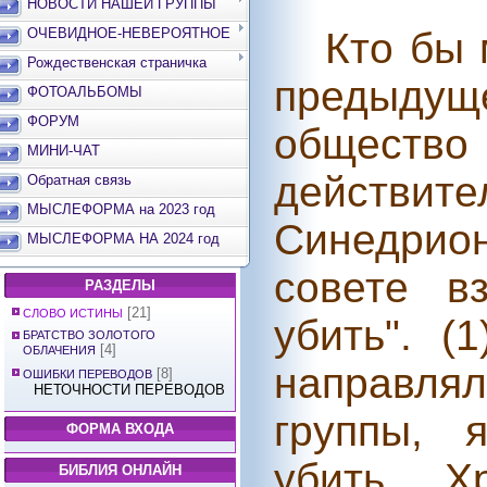
НОВОСТИ НАШЕЙ ГРУППЫ
Кто бы 
ОЧЕВИДНОЕ-НЕВЕРОЯТНОЕ
Рождественская страничка
предыдущ
ФОТОАЛЬБОМЫ
ФОРУМ
обще
МИНИ-ЧАТ
действите
Обратная связь
МЫСЛЕФОРМА на 2023 год
Синедрион
МЫСЛЕФОРМА НА 2024 год
совете в
РАЗДЕЛЫ
[21]
СЛОВО ИСТИНЫ
убить". (1
БРАТСТВО ЗОЛОТОГО
[4]
ОБЛАЧЕНИЯ
направля
[8]
ОШИБКИ ПЕРЕВОДОВ
НЕТОЧНОСТИ ПЕРЕВОДОВ
группы, 
ФОРМА ВХОДА
убить Х
БИБЛИЯ ОНЛАЙН