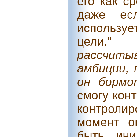
его как с
даже ес
используе
цели.
рассчиты
амбиции, 
он бормо
смогу кон
контролир
момент о
быть ини