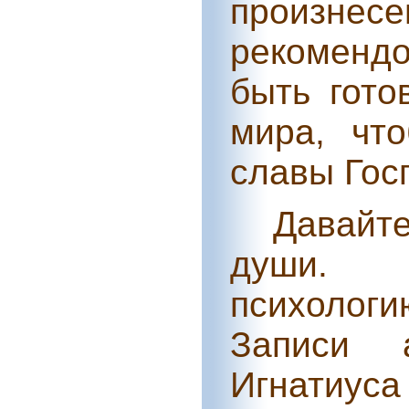
произнес
рекомендо
быть гот
мира, чт
славы Гос
Давайт
души. 
психоло
Записи 
Игнатиуса