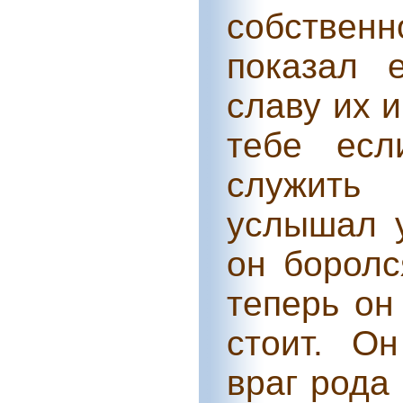
собствен
показал 
славу их и
тебе ес
служить 
услышал у
он боролс
теперь он
стоит. Он 
враг рода