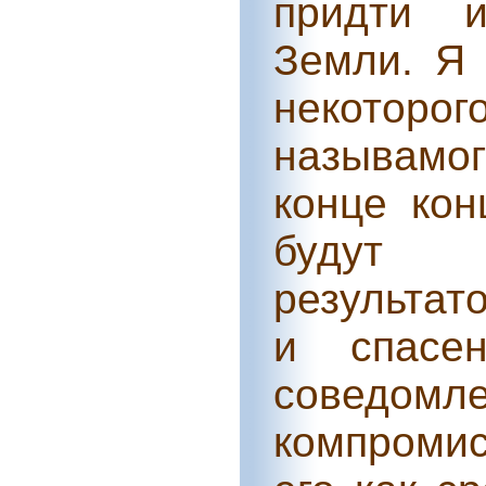
придти и
Земли. Я 
некоторо
называмого
конце кон
будут 
результат
и спасе
соведомл
компроми