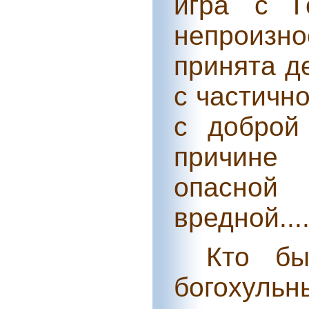
игра с Г
непроизно
принята д
с частичн
с доброй
причине 
опасной
вредной....
Кто бы
богоху