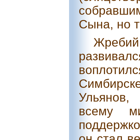
собравши
Сына, но т
Жреби
развивал
воплотилс
Симбирске
Ульянов,
всему м
поддержк
он стал в