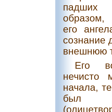
падших 
образом,
его анге
сознание 
внешнюю т
Его во
нечисто 
начала, т
был п
(олицет