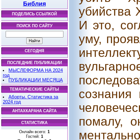
Библия
убийства 
ПОДЕЛИСЬ ССЫЛКОЙ
И это, со
ПОИСК ПО САЙТУ
уму, прояв
интеллек
СЕГОДНЯ
вульгарно
ПОСЛЕДНИЕ ПУБЛИКАЦИИ
МЫСЛЕФОРМА НА 2024
год
последов
ПУБЛИКАЦИИ МЕСЯЦА
ТЕМАТИЧЕСКИЕ САЙТЫ
сознания 
Аборты. Статистика за
2024 год
человечес
АНТАХКАРАНА САЙТА
помалу, о
СТАТИСТИКА
ментальн
Онлайн всего:
1
Гостей:
1