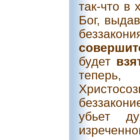
так-что в
Бог, выда
беззакони
совершит
будет
взя
тепер
Христосоз
беззакони
убьет д
изреченно