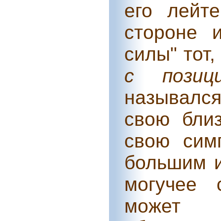
его лейт
стороне 
силы" тот
с позиц
называлс
свою бли
свою сим
большим и
могучее 
может 