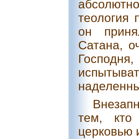
абсолютн
теология 
он прин
Сатана, о
Господня
испыты
наделенны
Внезапн
тем, кто
церковью 