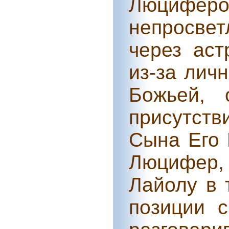
Люцифер
непросве
через аст
из-за лич
Божьей, 
присутст
Сына Его 
Люцифер,
Лайолу в 
позиции 