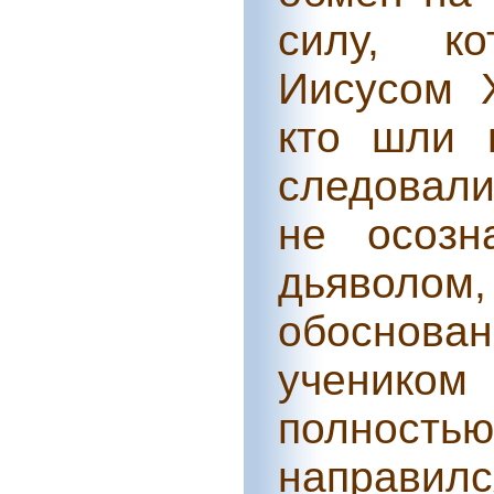
силу, ко
Иисусом 
кто шли 
следовали
не осозн
дьяволом
обоснован
учеником 
полност
направи