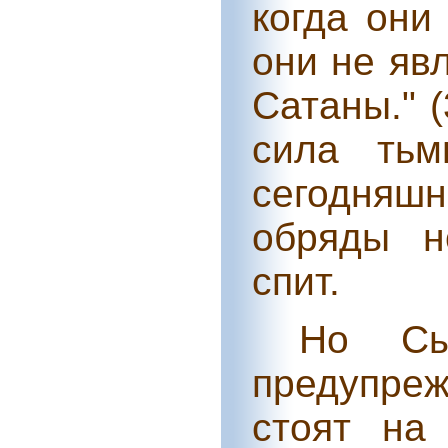
когда они
они не яв
Сатаны." (
сила ть
сегодняш
обряды н
спит.
Но Сы
предупре
стоят на