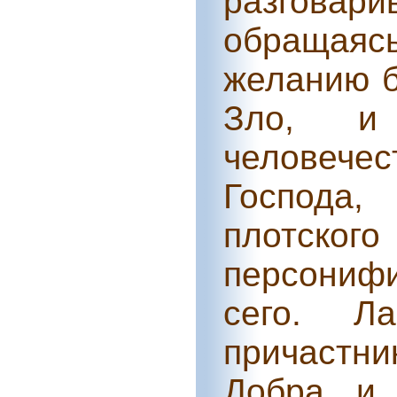
разговар
обращая
желанию б
Зло, и 
человечес
Господа
пло
персонифи
сего. Л
причастни
Добра и 