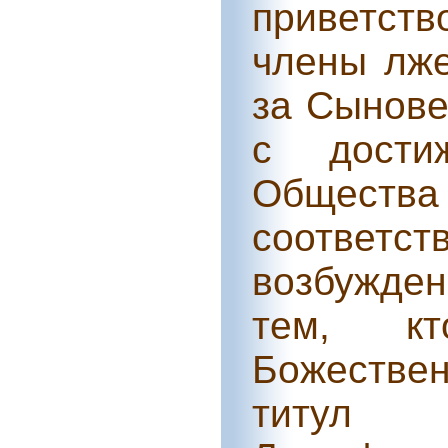
приветств
члены лж
за Сынове
с дости
Общества
соотве
возбужден
тем,
к
Божестве
титул 