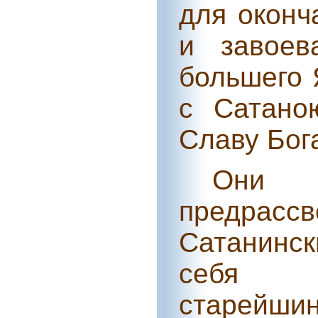
для оконч
и завоев
большего 
с Сатано
Славу Бог
Они
предра
Сатанинск
себя п
старейшин