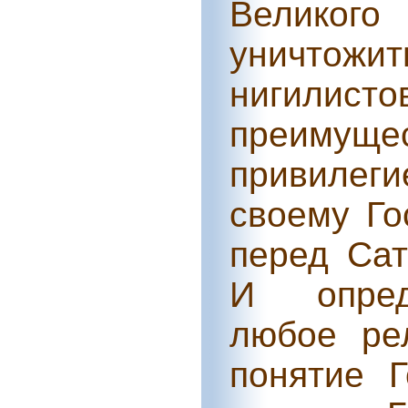
Великог
уничтож
нигилист
преиму
привилег
своему Го
перед Сат
И определ
любое ре
понятие 