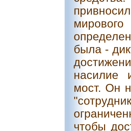
привноси
мирового 
определе
была - ди
достижен
насилие 
мост. Он 
"сотру
ограничен
чтобы дос