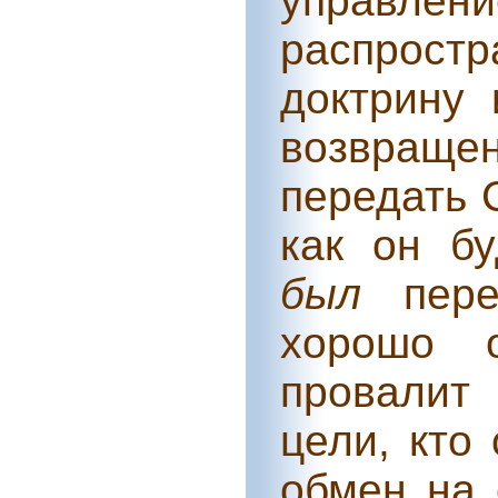
управлени
распрост
доктрину 
возвраще
передать 
как он б
был
пере
хорошо 
провалит
цели, кто
обмен на 