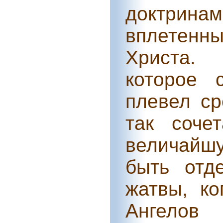
доктрин
вплетенн
Христа. 
которое 
плевел ср
так соче
величайшу
быть отд
жатвы, ко
Ангело