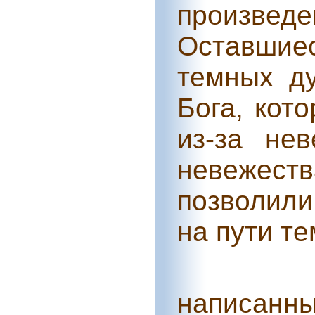
произвед
Оставшиес
темных ду
Бога, кот
из-за нев
невежеств
позволили
на пути т
написанн