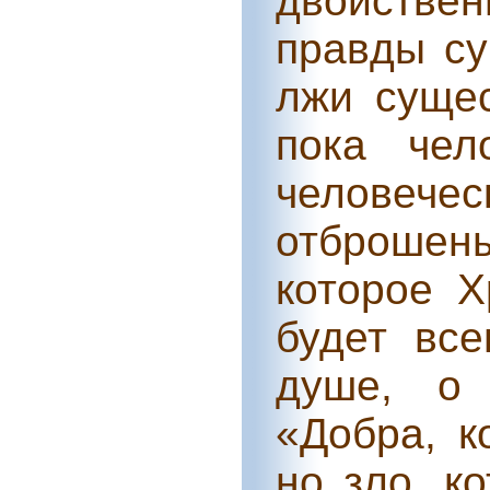
двойстве
правды су
лжи сущес
пока чел
человеч
отброшены
которое Х
будет все
душе, о 
«Добра, к
но зло, к