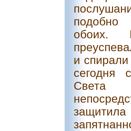
послуша
подобно
обоих.
преуспева
и спирали
сегодня 
Света
непосредс
защитил
запятнан