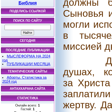
должны б
Библия
Сыновья и
ПОДЕЛИСЬ ССЫЛКОЙ
ПОИСК ПО САЙТУ
могли исп
в тысяче
СЕГОДНЯ
миссией д
ПОСЛЕДНИЕ ПУБЛИКАЦИИ
МЫСЛЕФОРМА НА 2024
Д
год
ПУБЛИКАЦИИ МЕСЯЦА
душах, к
ТЕМАТИЧЕСКИЕ САЙТЫ
Аборты. Статистика за
за Христа
2024 год
АНТАХКАРАНА САЙТА
заплатили
СТАТИСТИКА
жертву. Д
Онлайн всего:
1
Гостей:
1