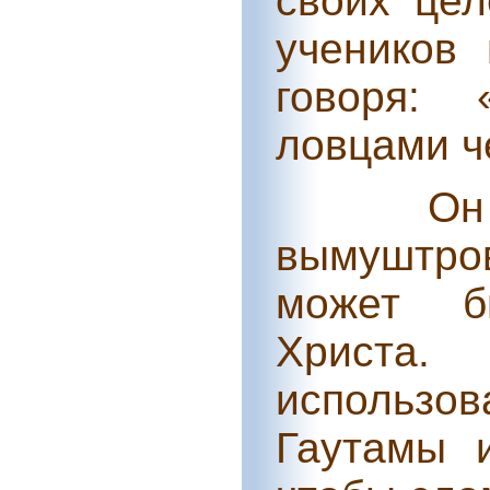
своих цел
учеников
говоря:
ловцами ч
Он
вымуштров
может б
Христа
использо
Гаутамы 