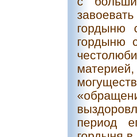
с больш
завоеват
гордыню с
гордыню 
честолю
материей
могущест
«обращ
выздоровл
период е
гордыня в