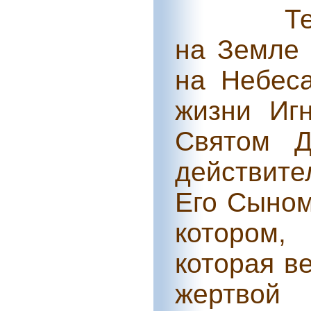
Т
на Земле 
на Небеса
жизни Иг
Святом Д
действите
Его Сыном
котором,
которая ве
жертво