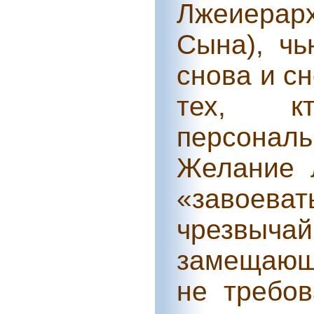
Лжеиерар
Сына), чь
снова и с
тех, к
персона
Желание 
«завоеват
чрезвыча
замещающ
не требо