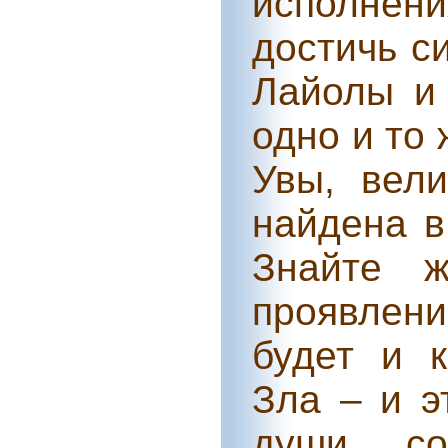
исполнени
достичь с
Лайолы и
одно и то
Увы, вел
найдена в
Знайте ж
проявлени
будет и 
Зла – и э
души со