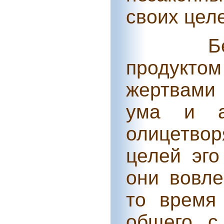
своих цел
Б
продукто
жертвами 
ума и ар
олицетво
целей эго
они вовле
то время
общего с