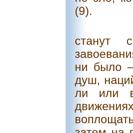
(9).
станут 
завоевани
ни было –
душ, наци
ли или в
движен
воплощат
затем на 