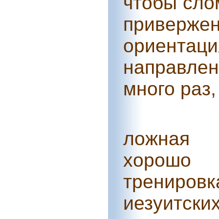
чтобы сло
привер
ориентаци
направле
много раз,
ложная 
хорошо 
тренир
иезуитски