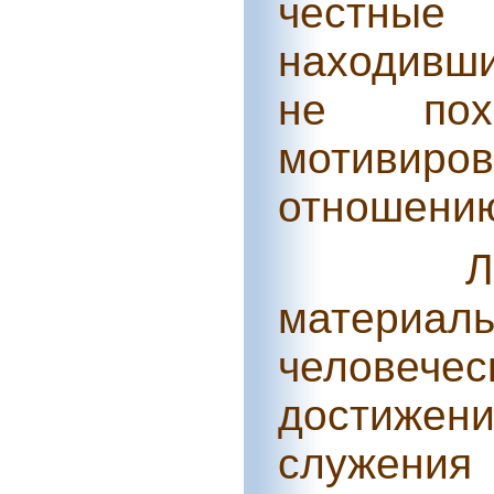
честны
находивши
не пох
мотивиро
отношению
Л
матери
человечес
достижени
служения