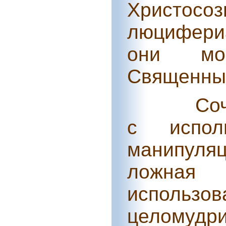
Христосо
люцифери
они мо
Священным
Со
с исполь
манипуля
ложная 
использ
целомуд