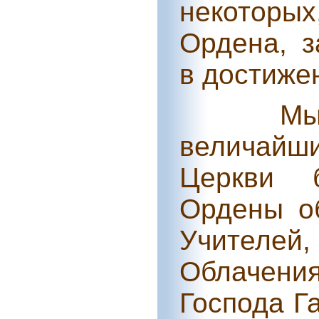
некоторы
Ордена, 
в достиже
Мы
величайши
Церкви 
Ордены о
Учителе
Облачени
Господа Г