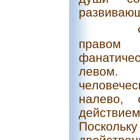
развивающ
правом 
фанатич
левом.
человече
налево, 
действие
Поскольку