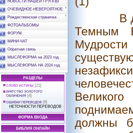
(1)
НОВОСТИ НАШЕЙ ГРУППЫ
ОЧЕВИДНОЕ-НЕВЕРОЯТНОЕ
В 
Рождественская страничка
ФОТОАЛЬБОМЫ
Темным Б
ФОРУМ
Мудрости
МИНИ-ЧАТ
Обратная связь
существу
МЫСЛЕФОРМА на 2023 год
МЫСЛЕФОРМА НА 2024 год
незафик
РАЗДЕЛЫ
человече
[21]
СЛОВО ИСТИНЫ
БРАТСТВО ЗОЛОТОГО
Великог
[4]
ОБЛАЧЕНИЯ
[8]
ОШИБКИ ПЕРЕВОДОВ
поднимае
НЕТОЧНОСТИ ПЕРЕВОДОВ
ФОРМА ВХОДА
должны б
БИБЛИЯ ОНЛАЙН