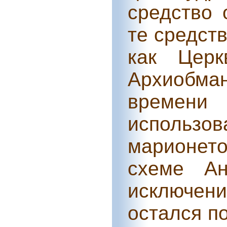
средство 
те средст
как Цер
Архиобма
времен
использ
марионето
схеме Ан
исключен
остался п