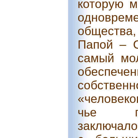
которую м
одноврем
общества
Папой – О
самый мо
обеспеч
собстве
«человеко
чье гл
заключало