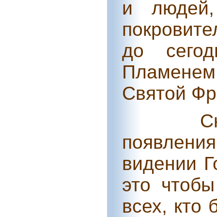
и людей,
покровите
до сего
Пламенем
Святой Фр
С
появлени
видении Г
это чтобы
всех, кто