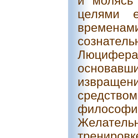
и молясь 
целями 
временами
сознат
Люцифер
основавши
извращен
средством
философ
Желатель
трениров