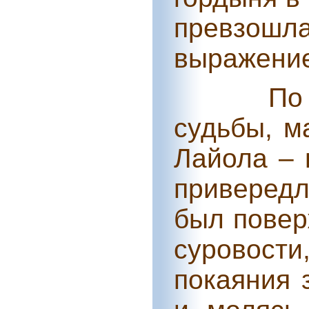
превзошл
выражение
По
судьбы, м
Лайола – 
привередл
был повер
суровост
покаяния 