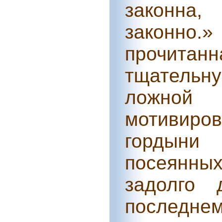
законна
законно.»
прочитанна
тщательн
ложной 
мотивиро
гордыни
посеянных
задолго 
последне