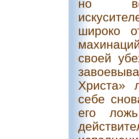
но все
искусите
широко о
махинаци
своей уб
завоевыв
Христа» 
себе снов
его лож
действи