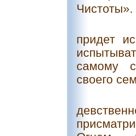
Чистоты».
придет и
испытыват
самому с
своего се
девс
присмат