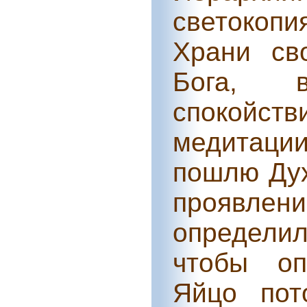
светокопи
Храни св
Бога, в
спокойств
медитации
пошлю Дух
проявлен
определил
чтобы оп
Яйцо пот