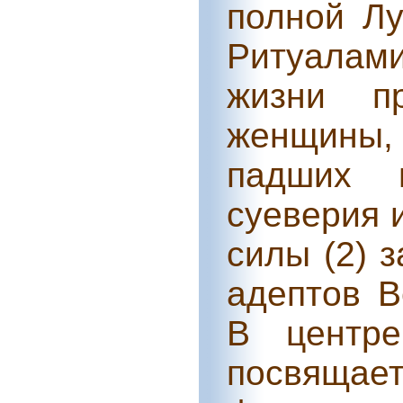
полной Лу
Ритуалам
жизни п
женщины,
падших 
суеверия 
силы (2) 
адептов В
В центре
посвящае