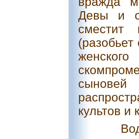
вражда м
Девы и с
сместит 
(разобьет 
женско
скомпром
сыновей
распрос
культов и 
Во