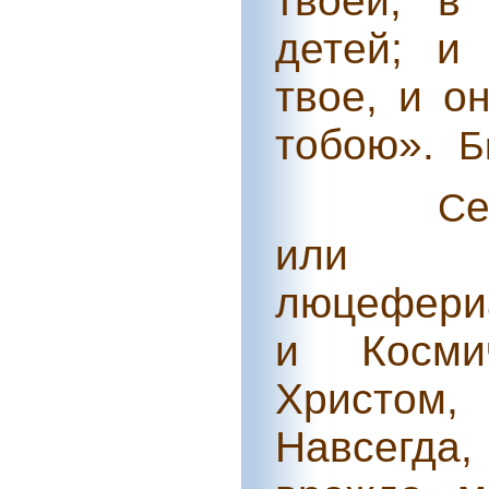
твоей; в
детей; и
твое, и о
тобою».
Б
С
или ма
люцефери
и Косми
Христом,
Навсегда,