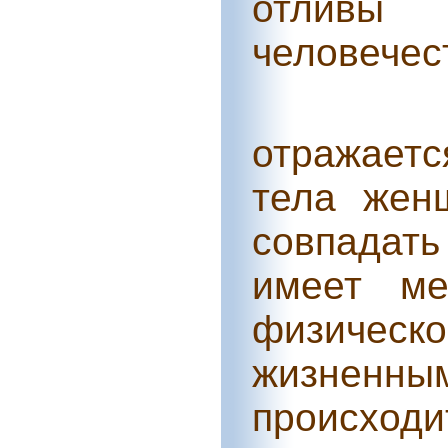
отливы 
человечес
отражает
тела жен
совпадат
имеет ме
физическ
жизненн
происход