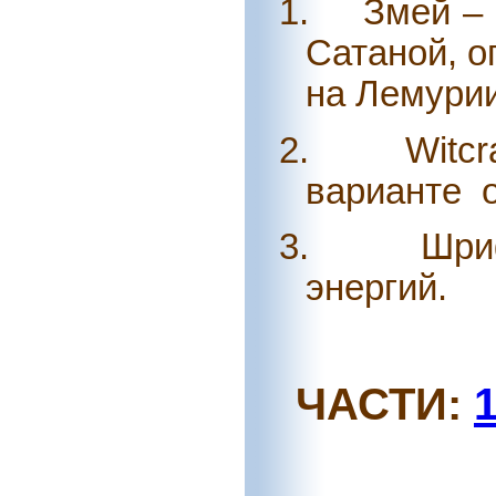
1.
Змей – 
Сатаной, о
на Лемурии
2.
Witcr
варианте
3.
Шри
энергий.
ЧАСТИ: