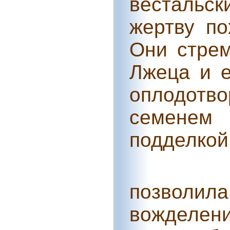
вестальск
жертву по
Они стрем
Лжеца и е
оплодот
семенем
подделкой
позволил
вождел