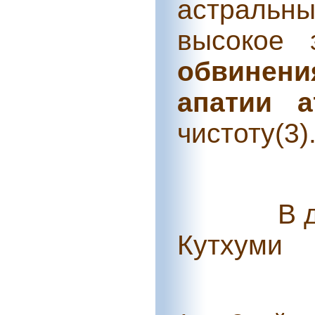
астральн
высокое
обвинени
апатии а
чистоту(3)
В 
Кутхуми