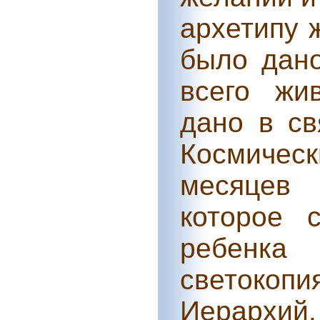
архетипу 
было дано
всего жи
дано в с
Космичес
месяцев 
которое 
ребенка
светокопи
Иерархий.