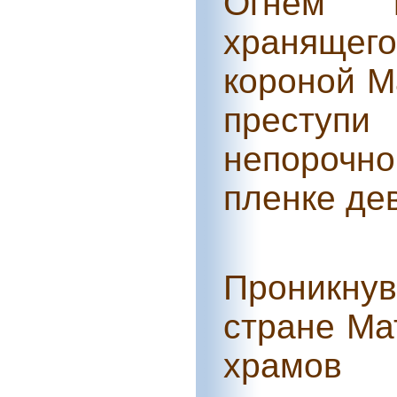
Огнем 
хранящего
короной М
преступи
непорочно
пленке де
Проникн
стране Ма
храмов