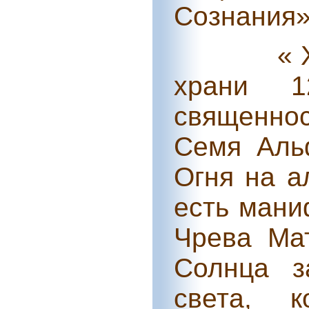
Сознания»
« 
храни 1
священно
Семя Аль
Огня на а
есть мани
Чрева Ма
Солнца з
света, к