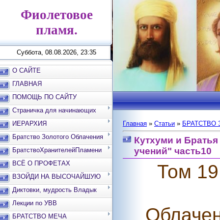
Фиолетовое
пламя.
Суббота, 08.08.2026, 23:35
О САЙТЕ
ГЛАВНАЯ
ПОМОЩЬ ПО САЙТУ
Страничка для начинающих
ИЕРАРХИЯ
Главная
»
Статьи
»
БРАТСТВО 
Братство Золотого Облачения
Кутхуми и Братья
учений" часть10
БратствоХранителейПламени
ВСЁ О ПРОФЕТАХ
Том 19
ВЗОЙДИ НА ВЫСОЧАЙШУЮ
ВЕРШИНУ
Диктовки, мудрость Владык
Лекции по УВВ
Облаче
БРАТСТВО МЕЧА