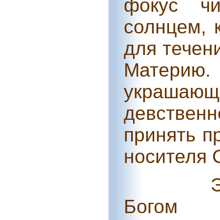
фокус чи
солнцем, 
для течен
Материю.
украша
девстве
принять п
носителя 
Богом 