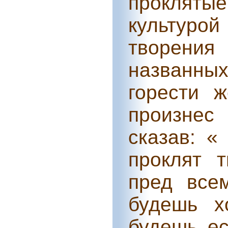
проклятые
культур
творени
названных
горести 
произнес
сказав: «
проклят 
пред все
будешь х
будешь ес