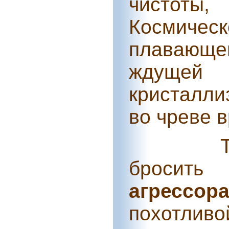
чистот
Космичес
плавающ
ждущей 
кристалл
во чреве 
бросит
агрессор
похотлив