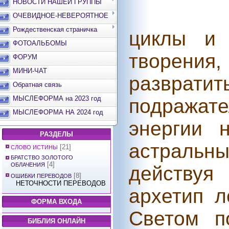
НОВОСТИ НАШЕЙ ГРУППЫ
ОЧЕВИДНОЕ-НЕВЕРОЯТНОЕ
Рождественская страничка
циклы и
ФОТОАЛЬБОМЫ
творени
ФОРУМ
МИНИ-ЧАТ
развратит
Обратная связь
МЫСЛЕФОРМА на 2023 год
подража
МЫСЛЕФОРМА НА 2024 год
энергии 
РАЗДЕЛЫ
астральн
[21]
СЛОВО ИСТИНЫ
БРАТСТВО ЗОЛОТОГО
[4]
ОБЛАЧЕНИЯ
действуя 
[8]
ОШИБКИ ПЕРЕВОДОВ
НЕТОЧНОСТИ ПЕРЕВОДОВ
архетип л
ФОРМА ВХОДА
Светом п
БИБЛИЯ ОНЛАЙН