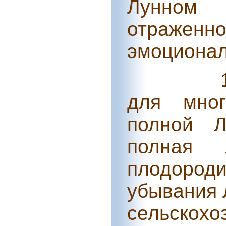
Лунном
отраже
эмоционал
для мног
полной 
полная 
плодород
убывания 
сельскохо