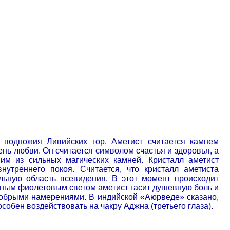
 подножия Ливийских гор. Аметист считается камнем
ень любви. Он считается символом счастья и здоровья, а
им из сильных магических камней. Кристалл аметист
утреннего покоя. Считается, что кристалл аметиста
ельную область всевидения. В этот момент происходит
ным фиолетовым светом аметист гасит душевную боль и
 добрыми намерениями. В индийской «Аюрведе» сказано,
собен воздействовать на чакру Аджна (третьего глаза).