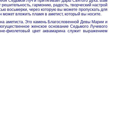
себя Седьмой Луч и притягивает дары Святого духа. Вам
т решительность, гармонию, радость, творческий настрой
осью восьмерки, через которую вы можете пропускать для
 может вложить пламя в аметист, который вы носите.
она аметиста. Это камень Благословенной Девы Марии и
могущественное женское основание Седьмого Лучевого
Сине-фиолетовый цвет аквамарина служит выражением