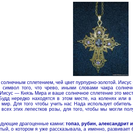
солнечным сплетением, чей цвет пурпурно-золотой. Иисус 
о символ того, что чрево, иными словами чакра солнеч
Иисус — Князь Мира и ваше солнечное сплетение это мест
удд нередко находятся в этом месте, на коленях или в 
мир. Для того чтобы учить нас Нада использует обитель
, всех этих лепестков розы, для того, чтобы мы могли по
едующие драгоценные камни:
топаз, рубин, александрит 
тый, о котором я уже рассказывала, а именно, развивает 