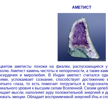
АМЕТИСТ
 цветом аметисты похожи на фиалки, распускающиеся у
волю. Аметист камень чистоты и непорочности, а также кам
тосердечия и миролюбия. В Индии аметист считался одн
ми, успокаивает сознание, способствует достижению вн
етьего глаза, то есть помогает погрузиться в подсознат
риального уровня к высшим силам Вселенной. Своим целеб
очищает мысли, наполняет ауру положительной энергией и
ровать эмоции. Обладает восприимчивой энергией Инь и спо