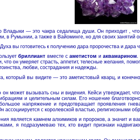
го Владыки — это чакра седалища души. Он приходит , чт
и, в Румынии, а также в Вайоминге, но для своих занятий о
 Духа вы готовитесь к получению дара пророчества и дара 
ользует
бриллиант
вместе с
аметистом
и
аквамарином
.
 что он умеряет страсть, аппетит, телесные желания, помо
тоинства, любви, сострадания и надежды.
та, который вы видите — это аметистовый кварц, и конеч
о он может вызывать сны и видения. Кейси утверждает, чт
ибрациям и целительным силам. Его ношение благотворно 
 большое напряжение и предотвращает проявления гнева
Он ассоциируется с королевской властью, религиозными об
ения является камнем алхимиков и пророков, а значит и в
оками, я подразумеваю тех, кто видит признаки надвига