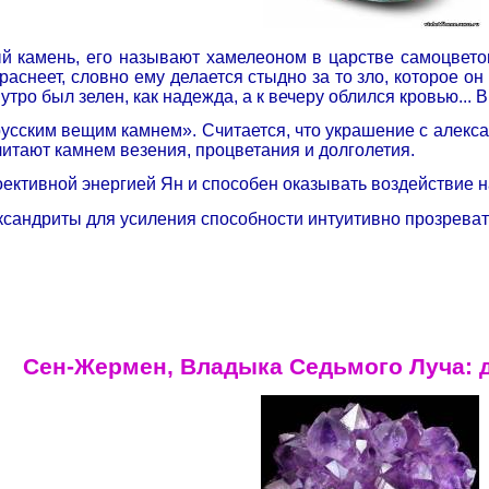
й камень, его называют хамелеоном в царстве самоцвето
 краснеет, словно ему делается стыдно за то зло, которое 
утро был зелен, как надежда, а к вечеру облился кровью... В
усским вещим камнем». Считается, что украшение с алекс
считают камнем везения, процветания и долголетия.
ективной энергией Ян и способен оказывать воздействие на
сандриты для усиления способности интуитивно прозреват
Сен-Жермен, Владыка Седьмого Луча: 