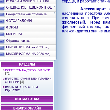
НОВОСТИ НАШЕЙ ГРУППЫ
сердце, и работает с тай
ОЧЕВИДНОЕ-НЕВЕРОЯТНОЕ
Александрит
в
наследника престола Ал
Рождественская страничка
изменять цвет. При све
ФОТОАЛЬБОМЫ
фиолетовый. Перед вам
фиолетовый камень, так
ФОРУМ
александритом они не им
МИНИ-ЧАТ
Обратная связь
МЫСЛЕФОРМА на 2023 год
МЫСЛЕФОРМА НА 2024 год
РАЗДЕЛЫ
ИСКАТЕЛЯМ НА ДУХОВНОМ ПУТИ
[71]
БРАТСТВО ХРАНИТЕЛЕЙ ПЛАМЕНИ
[4]
в РОССИИ
ВЛАДЫКИ О БРАТСТВЕ И
[6]
ЕДИНСТВЕ
ФОРМА ВХОДА
БИБЛИЯ ОНЛАЙН