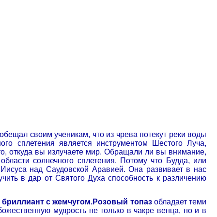
обещал своим ученикам, что из чрева потекут реки воды
ного сплетения является инструментом Шестого Луча,
о, откуда вы излучаете мир. Обращали ли вы внимание,
области солнечного сплетения. Потому что Будда, или
 Иисуса над Саудовской Аравией. Она развивает в нас
лучить в дар от Святого Духа способность к различению
и бриллиант с жемчугом.
Розовый топаз
обладает теми
божественную мудрость не только в чакре венца, но и в