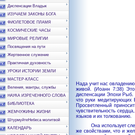
Диспенсации Владык
ИЗУЧАЕМ ЗАКОНЫ БОГА
ФИОЛЕТОВОЕ ПЛАМЯ
КОСМИЧЕСКИЕ ЧАСЫ
МИРОВЫЕ РЕЛИГИИ
Посвящения на пути
Жертвенное служение
Практичная духовность
УРОКИ ИСТОРИИ ЗЕМЛИ
МАСТЕР-КЛАСС
Нада учит нас овладению 
Веления, мантры, службы
живой. (Иоанн 7:38) Эт
диспенсации Эпохи Рыб. 
НАУКА ИЗРЕЧЕННОГО СЛОВА
что руки медитирующих Б
БИБЛИОТЕКА
Просветленный приносит 
чувствительность сердца
ЖЕМЧУЖИНЫ ЖИЗНИ
языков и их толкованию.
ШтурмуйтеНебеса молитвой
Она использует сл
КАЛЕНДАРЬ
же свойствами, что и жел