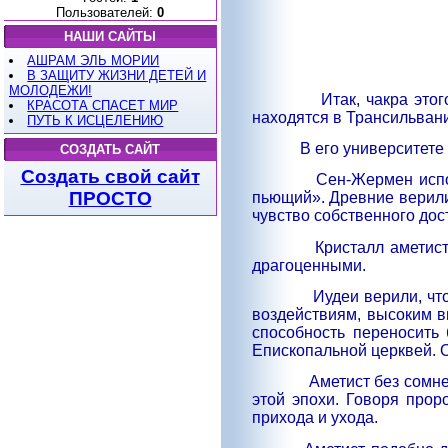
Пользователей:
0
НАШИ САЙТЫ
АШРАМ ЭЛЬ МОРИИ
В ЗАЩИТУ ЖИЗНИ ДЕТЕЙ И
МОЛОДЕЖИ!
Итак, чакра это
КРАСОТА СПАСЕТ МИР
находятся в Трансильвани
ПУТЬ К ИСЦЕЛЕНИЮ
В его университете
СОЗДАТЬ САЙТ
Создать свой сайт
Сен-Жермен исп
ПРОСТО
пьющий». Древние верили,
чувство собственного дос
Кристалл аметис
драгоценными.
Иудеи верили, чт
воздействиям, высоким в
способность переносить
Епископальной церквей. 
Аметист без сомн
этой эпохи. Говоря прор
прихода и ухода.