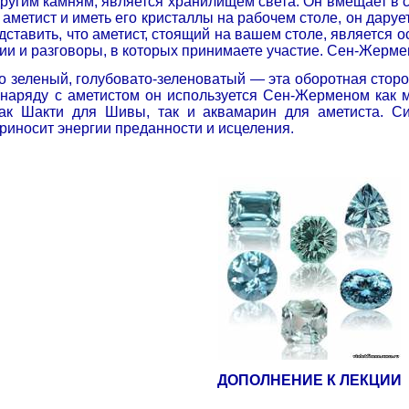
другим камням, является хранилищем света. Он вмещает в 
 аметист и иметь его кристаллы на рабочем столе, он даруе
дставить, что аметист, стоящий на вашем столе, является 
ии и разговоры, в которых принимаете участие. Сен-Жермен
о зеленый, голубовато-зеленоватый — эта оборотная стор
 наряду с аметистом он используется Сен-Жерменом как 
Как Шакти для Шивы, так и аквамарин для аметиста. 
риносит энергии преданности и исцеления.
ДОПОЛНЕНИЕ К ЛЕКЦИИ