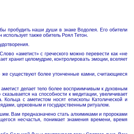
обы пробудить наши души в знаке Водолея. Его обители
н использует также обитель Роял Тетон.
чудотворения.
 Слово «аметист» с греческого можно перевести как «не
гает хранит целомудрие, контролировать эмоции, вселяет
но же существуют более утонченные камни, считающиеся
о аметист делает тело более восприимчивым к духовным
сказывается на способности к медитации, увеличивает
. Кольца с аметистом носят епископы Католической и
рядами, церковным и государственным ритуалом.
ашим. Вам предназначено стать алхимиками и пророками
ющегося несчастья, понимает знамения времени, время