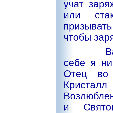
учат заря
или ст
призыват
чтобы зар
В
себе я ни
Отец во 
Кристалл
Возлюбле
и Свято