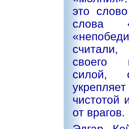
это слово
слова «
«непобе
считали,
своего 
силой, 
укрепляе
чистотой 
от врагов.
Эдгар Ке