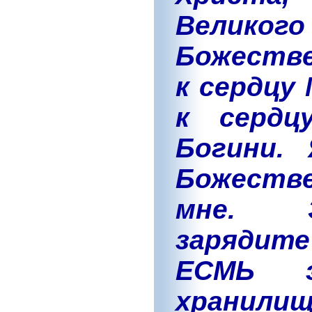
Великого
Божестве
к сердцу
к сердц
Богини.
Божестве
мне. З
зарядите
ЕСМЬ э
хранили