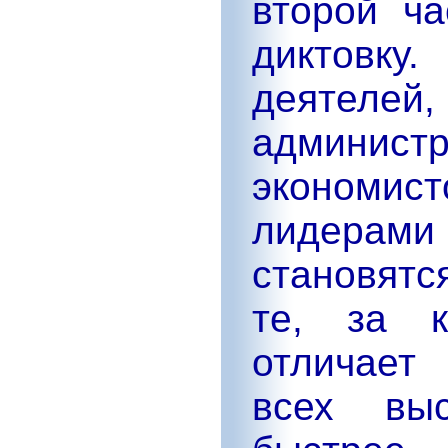
второй ча
диктовку.
деятел
админи
экономис
лидерами 
становятс
те, за к
отличает
всех выс