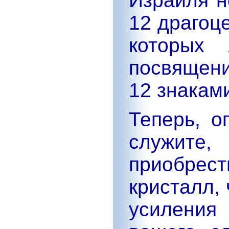
Израиля н
12 драгоц
которых 
посвящени
12 знакам
Теперь, о
служите,
приобрест
кристалл,
усиления