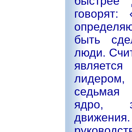
быстрее 
говорят:
определя
быть сде
люди. Счи
являетс
лидером, 
седьмая 
ядро, з
движени
руководст