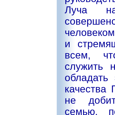
Луча н
соверше
человеко
и стремя
всем, ч
служить 
обладать 
качества 
не добит
семью, п