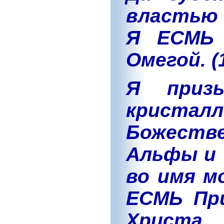
властью 
Я ЕСМЬ 
Омегой. (1
Я приз
крист
Божест
Альфы и 
во имя м
ЕСМЬ Пр
Христа