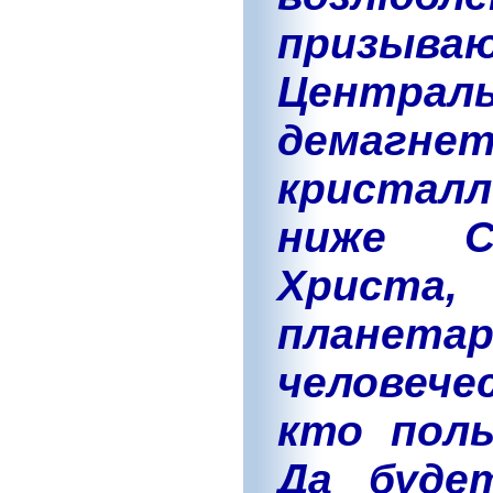
призыв
Центр
демагн
кристалл
ниже Со
Христа
планета
человече
кто поль
Да буде