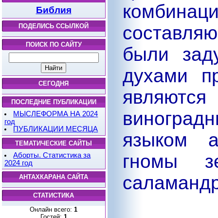
комбинац
Библия
составля
ПОДЕЛИСЬ ССЫЛКОЙ
ПОИСК ПО САЙТУ
были зад
духами п
СЕГОДНЯ
являют
ПОСЛЕДНИЕ ПУБЛИКАЦИИ
виноград
МЫСЛЕФОРМА НА 2024
год
ПУБЛИКАЦИИ МЕСЯЦА
языком а
ТЕМАТИЧЕСКИЕ САЙТЫ
гномы з
Аборты. Статистика за
2024 год
саламандр
АНТАХКАРАНА САЙТА
СТАТИСТИКА
Онлайн всего:
1
Гостей:
1