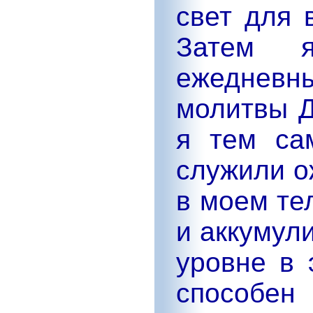
свет для 
Затем 
ежеднев
молитвы Д
я тем са
служили о
в моем те
и аккумул
уровне в 
способе