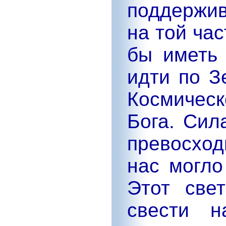
поддержив
на той ча
бы иметь 
идти по З
Космичес
Бога. Сил
превосход
нас могло
Этот све
свести н