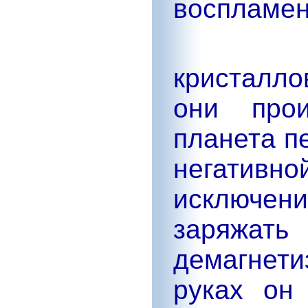
воспламен
кристалл
они про
планета п
негативн
исключен
заряжать 
демагнети
руках он