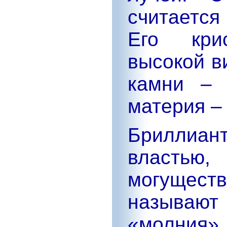
считаетс
Его кри
высокой в
камни – 
материя –
Бриллиант
власть
могущест
называют
«молния».