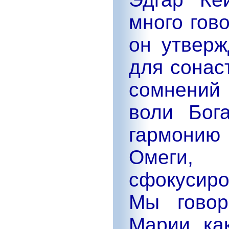
много гов
он утверж
для сонас
сомнений
воли Бог
гармони
Омеги,
сфокусиро
Мы говор
Марии ка