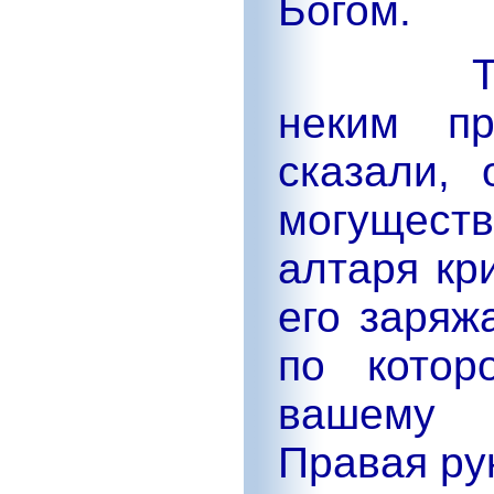
Богом.
Т
неким пр
сказали,
могущест
алтаря кр
его заряж
по котор
вашему 
Правая ру