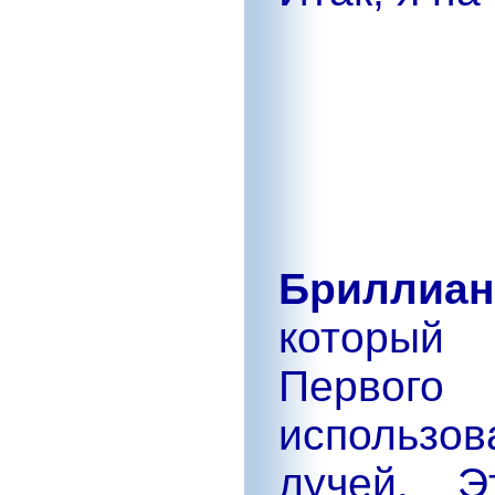
Бриллиан
который 
Первог
использов
лучей. Э