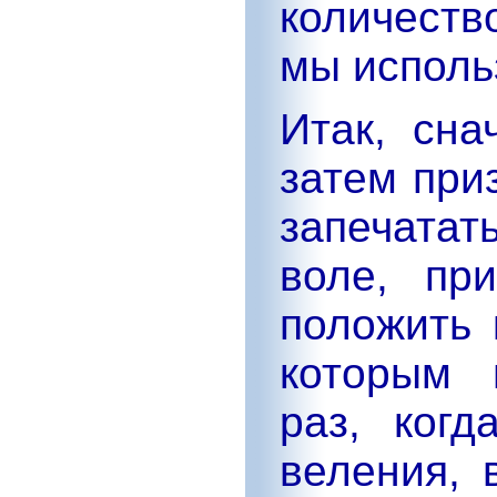
количест
мы исполь
Итак, сна
затем при
запечатат
воле, пр
положить 
которым 
раз, ког
веления, 