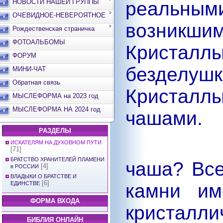
НОВОСТИ НАШЕЙ ГРУППЫ
реальны
ОЧЕВИДНОЕ-НЕВЕРОЯТНОЕ
возникши
Рождественская страничка
ФОТОАЛЬБОМЫ
Кристалл
ФОРУМ
безделуш
МИНИ-ЧАТ
Обратная связь
Кристалл
МЫСЛЕФОРМА на 2023 год
МЫСЛЕФОРМА НА 2024 год
чашами.
РАЗДЕЛЫ
ИСКАТЕЛЯМ НА ДУХОВНОМ ПУТИ
[71]
БРАТСТВО ХРАНИТЕЛЕЙ ПЛАМЕНИ
чаша? Все
[4]
в РОССИИ
ВЛАДЫКИ О БРАТСТВЕ И
[6]
камни им
ЕДИНСТВЕ
ФОРМА ВХОДА
кристалли
БИБЛИЯ ОНЛАЙН