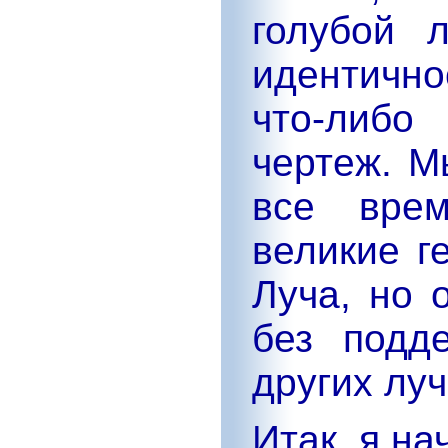
голубой л
идентичн
что-либо
чертеж. М
все вре
великие г
Луча, но 
без подд
других луч
Итак, я на