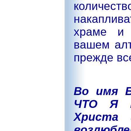
количест
накаплива
храме и 
вашем алт
прежде вс
Во имя 
ЧТО Я 
Христа 
возлюб