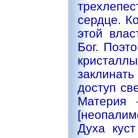
трехлепе
сердце. К
этой влас
Бог. Поэт
кристаллы
заклинат
доступ св
Материя 
[неопали
Духа куст