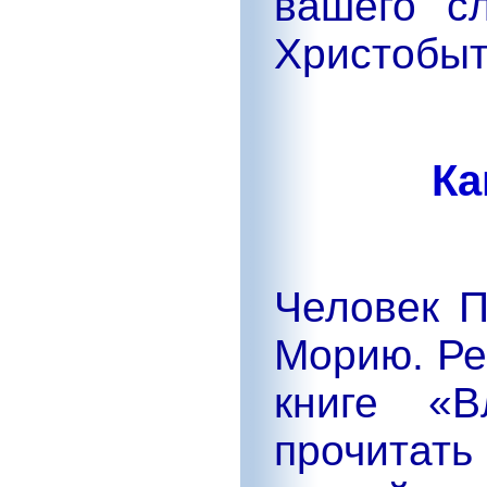
вашего с
Христобыт
Ка
Человек П
Морию. Ре
книге «
прочитат