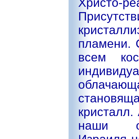
Христо-р
Присут
кристалл
пламени. 
всем ко
индиви
облачающа
становящ
кристалл.
наши ор