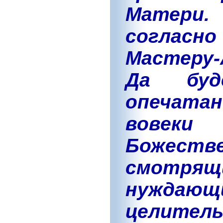
Матери
согласн
Мастеру-
Да буд
опечатан
вовек
Божестве
смотр
нужда
целите