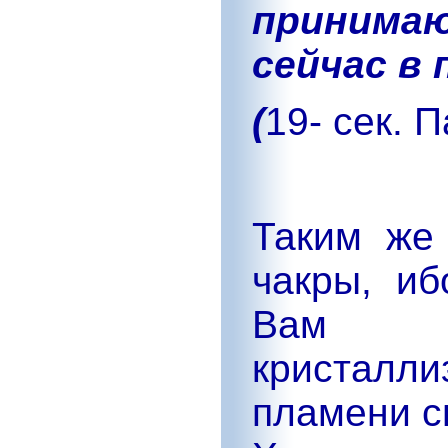
приним
сейчас в 
(
19- сек. П
Таким же
чакры, иб
Вам пр
кристалл
пламени с