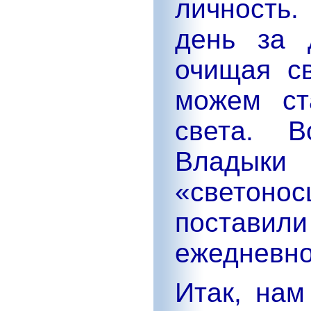
личность.
день за 
очищая с
можем ст
света. В
Влады
«светонос
постави
ежедневно 
Итак, нам