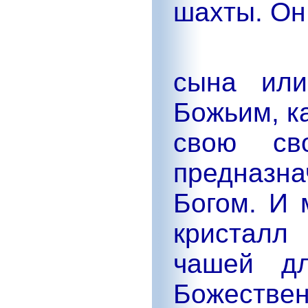
шахты. Он 
сына или
Божьим, к
свою св
предназн
Богом. И 
кристалл
чашей дл
Божествен