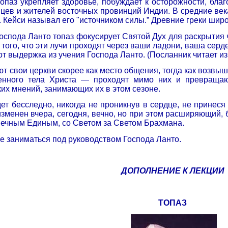
топаз укрепляет здоровье, побуждает к осторожности, бл
ев и жителей восточных провинций Индии. В средние века е
 Кейси называл его "источником силы.” Древние греки широ
оспода Ланто топаз фокусирует Святой Дух для раскрытия 
 того, что эти лучи проходят через ваши ладони, ваша сер
т выдержка из учения Господа Ланто. (Посланник читает из 
т свои церкви скорее как место общения, тогда как возвы
енного тела Христа — проходят мимо них и превращаю
их мнений, занимающих их в этом сезоне.
дет бесследно, никогда не проникнув в сердце, не принес
изменен вчера, сегодня, вечно, но при этом расширяющий
Вечным Единым, со Светом за Светом Брахмана.
е заниматься под руководством Господа Ланто.
ДОПОЛНЕНИЕ К ЛЕКЦИИ
ТОПАЗ