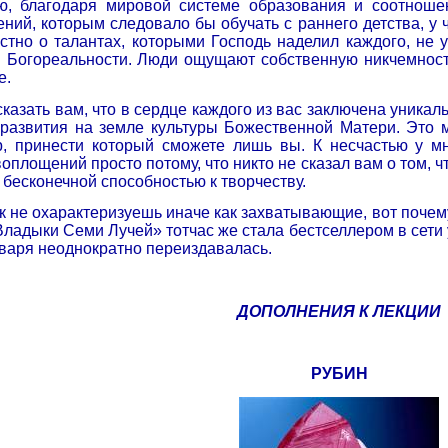
ю, благодаря мировой системе образования и соотноше
ний, которым следовало бы обучать с раннего детства, у
стно о талантах, которыми Господь наделил каждого, не у
 Богореальности. Люди ощущают собственную никчемность
е.
 сказать вам, что в сердце каждого из вас заключена уника
развития на земле культуры Божественной Матери. Это мо
, принести который сможете лишь вы. К несчастью у мн
оплощений просто потому, что никто не сказал вам о том, ч
бесконечной способностью к творчеству.
к не охарактеризуешь иначе как захватывающие, вот поче
 «Владыки Семи Лучей» тотчас же стала бестселлером в сет
нваря неоднократно переиздавалась.
ДОПОЛНЕНИЯ К ЛЕКЦИИ
РУБИН