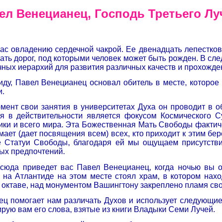
ел Венецианец, Господь Третьего Лу
ас овладению сердечной чакрой. Ее двенадцать лепестков
ать дорог, под которыми человек может быть рожден. В сл
ечных иерархий для развития различных качеств и прохожд
иду, Павел Венецианец основал обитель в месте, которое
и.
мент свои занятия в университетах Духа он проводит в 
уя в действительности является фокусом Космического 
ки и всего мира. Эта Божественная Мать Свободы фактич
мает (дает посвящения всем) всех, кто приходит к этим бе
 Статуи Свободы, благодаря ей мы ощущаем присутств
ных предпочтений.
 сюда приведет вас Павел Венецианец, когда ночью вы о
 на Атлантиде на этом месте стоял храм, в котором нах
й октаве, над монументом Вашингтону закреплено пламя св
ц помогает нам различать Духов и использует следующие 
ирую вам его слова, взятые из книги Владыки Семи Лучей.