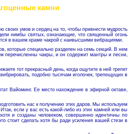
агоценные камни
ию своих умов и сердец на то, чтобы привнести мудрость
идели нимбы святых, означающие, что священный огонь
яется в вашем храме чакрой с наивысшими вибрациями.
ов, которые специально разделен на семь секций. В нем
м перечисленны чакры, и он содержит мантры и песни,
ижаете тот прекрасный день, когда ощутите в ней трепет
 вибрировать, подобно тысячам иголочек, трепещущих в
штат Вайоминг. Ее место нахождение в эфирной октаве,
 подготовить нас к получению этих даров. Мы используем
так, если у вас есть какой-либо из этих камней или вы
 хотя и созданы человеком, совершенно идентичны по
о стоит сделать хотя бы ради усиления вашей стези в