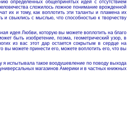
нию определенных общепринятых идей с отсутствием
 человечества сложилось ложное понимание врожденной
чат их и тому, как воплотить эти таланты и пламена их
 и свыклись с мыслью, что способностью к творчеству
льная идея Любви, которую вы можете воплотить на благо
жет быть изобретение, поэма, геометрический узор, в
огих из вас этот дар остается сокрытым в сердце на
то вы можете принести его, можете воплотить его, что вы
му я испытывала такое воодушевление по поводу выхода
и универсальных магазинов Америки и в частных книжных