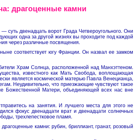
ча: драгоценные камни
 — суть двенадцать ворот Града Четвероугольного. Они
едующих одна за другой жизнях вы проходите под каждой
ения через различные посвящения.
 ныне соответствует югу Франции. Он назвал ее замком
обители Храм Солнца, расположенной над Манхэттеном.
Существа, известного как Мать Свобода, воплощающая
ески является космической матерью Павла Венецианца,
регам. Неудивительно, что приезжающие чувствуют такое
ие Божественной Матери, объединяющей всех нас вне
тправитесь на занятия. И лучшего места для этого не
одился фокус двенадцати врат и двенадцати солнечных
ободы, трехлепестковое пламя.
драгоценные камни: рубин, бриллиант, гранат, розовый