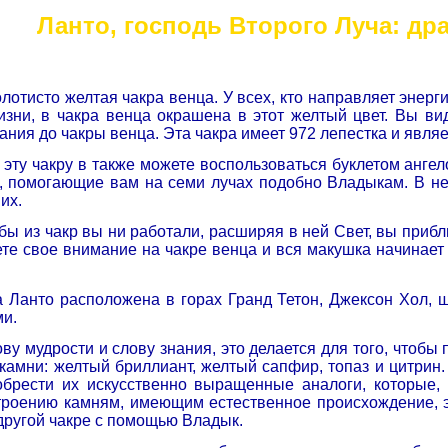
Ланто, господь Второго Луча: др
олотисто желтая чакра венца. У всех, кто направляет энерг
зни, в чакра венца окрашена в этот желтый цвет. Вы в
ания до чакры венца. Эта чакра имеет 972 лепестка и явл
эту чакру в также можете воспользоваться буклетом ангел
 помогающие вам на семи лучах подобно Владыкам. В не
их.
 бы из чакр вы ни работали, расширяя в ней Свет, вы прибл
ете свое внимание на чакре венца и вся макушка начинает
 Ланто расположена в горах Гранд Тетон, Джексон Хол, 
ми.
ову мудрости и слову знания, это делается для того, чтобы
мни: желтый бриллиант, желтый сапфир, топаз и цитрин. И
обрести их искусственно выращенные аналоги, которые,
роению камням, имеющим естественное происхождение, эт
другой чакре с помощью Владык.