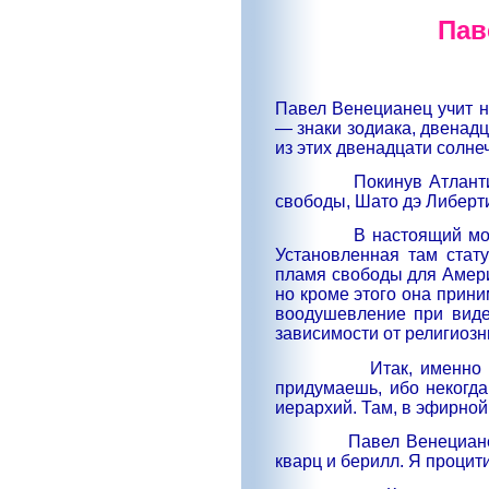
Пав
Павел Венецианец учит н
— знаки зодиака, двенадц
из этих двенадцати солн
Покинув Атлант
свободы, Шато дэ Либерт
В настоящий мо
Установленная там стат
пламя свободы для Амери
но кроме этого она прини
воодушевление при виде
зависимости от религиоз
Итак, именно
придумаешь, ибо некогда
иерархий. Там, в эфирно
Павел Венециане
кварц и берилл. Я процит