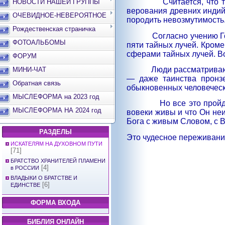
Считается, что 
НОВОСТИ НАШЕЙ ГРУППЫ
верования древних индийц
ОЧЕВИДНОЕ-НЕВЕРОЯТНОЕ
породить невозмутимость.
Рождественская страничка
Согласно учению Г
ФОТОАЛЬБОМЫ
пяти тайных лучей. Кроме
сферами тайных лучей. Во
ФОРУМ
Люди рассматриваю
МИНИ-ЧАТ
— даже таинства пронз
Обратная связь
обыкновенных человеческ
МЫСЛЕФОРМА на 2023 год
Но все это прой
МЫСЛЕФОРМА НА 2024 год
вовеки живы и что Он не
Бога с живым Словом, с 
РАЗДЕЛЫ
Это чудесное переживани
ИСКАТЕЛЯМ НА ДУХОВНОМ ПУТИ
[71]
БРАТСТВО ХРАНИТЕЛЕЙ ПЛАМЕНИ
[4]
в РОССИИ
ВЛАДЫКИ О БРАТСТВЕ И
[6]
ЕДИНСТВЕ
ФОРМА ВХОДА
БИБЛИЯ ОНЛАЙН