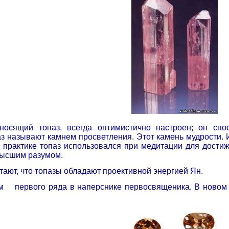
 носящий топаз, всегда оптимистично настроен; он с
аз называют камнем просветления. Этот камень мудрости.
 практике топаз использовался при медитации для достиж
Высшим разумом.
ают, что топазы обладают проективной энергией Ян.
м
первого ряда в наперснике первосвященика. В ново