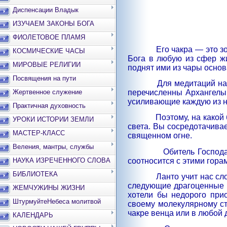
Диспенсации Владык
ИЗУЧАЕМ ЗАКОНЫ БОГА
ФИОЛЕТОВОЕ ПЛАМЯ
Его чакра — это з
КОСМИЧЕСКИЕ ЧАСЫ
Бога в любую из сфер жи
МИРОВЫЕ РЕЛИГИИ
поднят ими из чары основ
Посвящения на пути
Для медитаций на 
перечисленны Архангелы,
Жертвенное служение
усиливающие каждую из н
Практичная духовность
Поэтому, на какой
УРОКИ ИСТОРИИ ЗЕМЛИ
света. Вы сосредотачива
МАСТЕР-КЛАСС
священном огне.
Веления, мантры, службы
Обитель Господа
соотносится с этими гора
НАУКА ИЗРЕЧЕННОГО СЛОВА
БИБЛИОТЕКА
Ланто учит нас сл
следующие драгоценные ка
ЖЕМЧУЖИНЫ ЖИЗНИ
хотели бы недорого при
ШтурмуйтеНебеса молитвой
своему молекулярному ст
чакре венца или в любой 
КАЛЕНДАРЬ