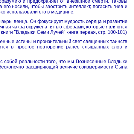
агоразумию и предохраняет от внезапной смерти. Таковы
го носили, чтобы заострить интеллект, погасить гнев и
ко использовали его в медицине.
чакры венца. Он фокусирует мудрость сердца и развитие
дечная чакра окружена пятью сферами, которые являются
книги "Владыки Семи Лучей” книга первая, стр. 100-101)
шенные истины и пронзительный свет священных таинств
тся в простое повторение ранее слышанных слов и
я с собой реальности того, что мы Вознесенные Владыки
, бесконечно расширяющий величие соизмеримости Сына