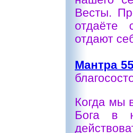
Весты. Пр
отдаёте 
отдают себ
Мантра 55
благосост
Когда мы 
Бога в 
действова