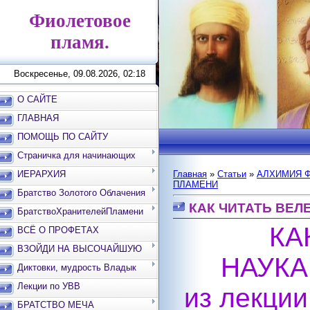
Фиолетовое
пламя.
Воскресенье, 09.08.2026, 02:18
О САЙТЕ
ГЛАВНАЯ
ПОМОЩЬ ПО САЙТУ
Страничка для начинающих
ИЕРАРХИЯ
Главная
»
Статьи
»
АЛХИМИЯ 
ПЛАМЕНИ
Братство Золотого Облачения
КАК ЧИТАТЬ ВЕЛЕ
БратствоХранителейПламени
КА
ВСЁ О ПРОФЕТАХ
ВЗОЙДИ НА ВЫСОЧАЙШУЮ
НАУКА
ВЕРШИНУ
Диктовки, мудрость Владык
Лекции по УВВ
из лекци
БРАТСТВО МЕЧА