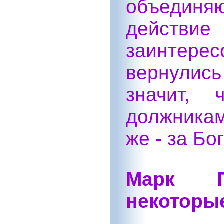
объедин
действи
заинте
вернулис
значит,
должника
же - за Бо
Марк П
некоторы