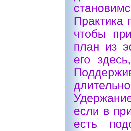
станови
Практика 
чтобы при
план из э
его здесь
Поддерж
длительн
Удержани
если в пр
есть под