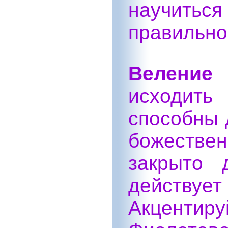
научитьс
правильно
Веление 
исходить
способны 
божествен
закрыто 
действу
Акцентир