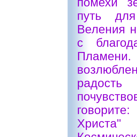
помехи з
путь для
Веления н
с благод
Пламени.
возлюбле
радост
почувство
говорите:
Христа"
Космическ