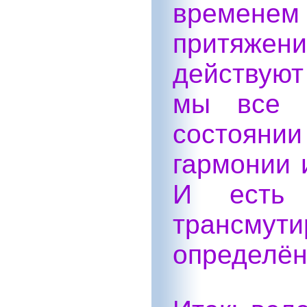
временем 
притяжен
действуют
мы все 
состоянии
гармонии 
И есть 
трансму
определён