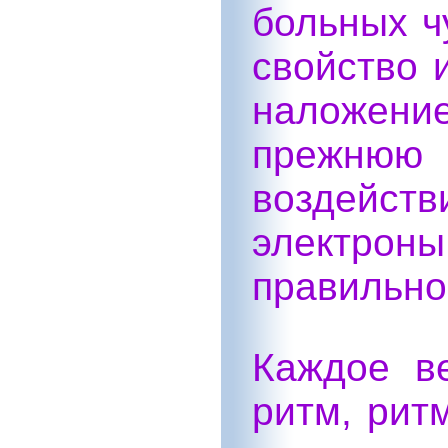
больных ч
свойство 
наложен
прежн
воздейст
электрон
правильно
Каждое в
ритм, рит