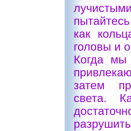
лучистым
пытайтесь
как коль
головы и 
Когда мы
привлекаю
затем пр
света. К
достато
разрушит