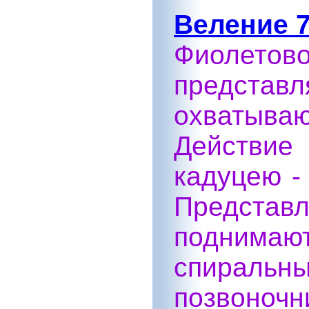
Веление 7
Фиолет
предст
охватыва
Действие 
кадуцею -
Предста
поднимаю
спираль
позвоночн