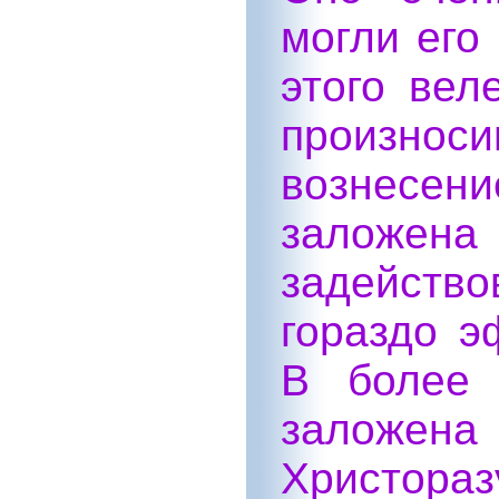
могли его
этого вел
произн
вознесе
заложена
задейство
гораздо э
В более 
заложена
Христораз