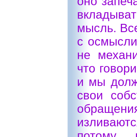
оно запеч
вкладыва
мысль. Вс
с осмысли
не механи
что говор
и мы долж
свои соб
обращения
изливаютс
потому 