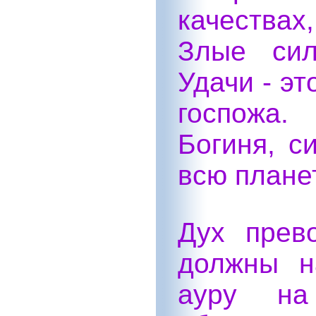
качества
Злые сил
Удачи - э
госпожа.
Богиня, с
всю плане
Дух прев
должны н
ауру на