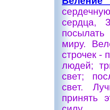
Веление 
сердечну
сердца, 
посылать
миру. Вел
строчек - 
людей; т
свет; по
свет. Лу
принять 
силу.