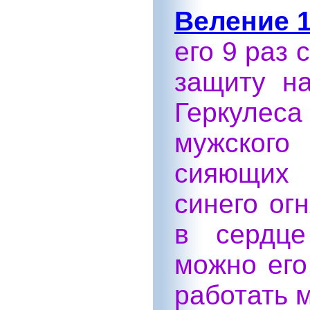
Веление 1
его 9 раз 
защиту на
Геркулес
мужского
сияющих 
синего ог
в сердце
можно его
работать 