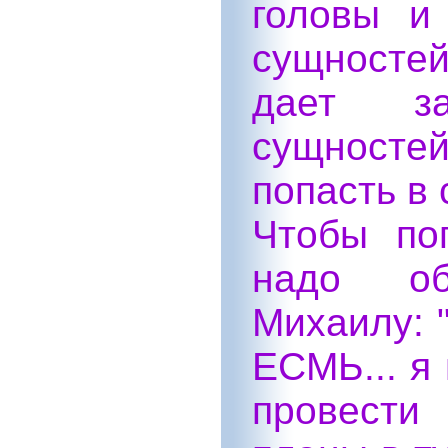
головы и
сущностей
дает з
сущносте
попасть в
Чтобы по
надо об
Михаилу: 
ЕСМЬ... я
провести