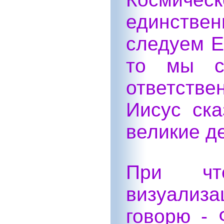
единстве
следуем Е
то мы с
ответств
Иисус ска
великие де
При чт
визуализ
говорю - 