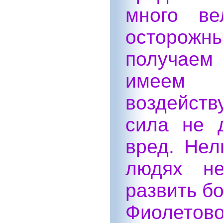
много ве
осторожны
получаем 
имеем 
воздейств
сила не 
вред. Нел
людях не
развить б
Фиолетово