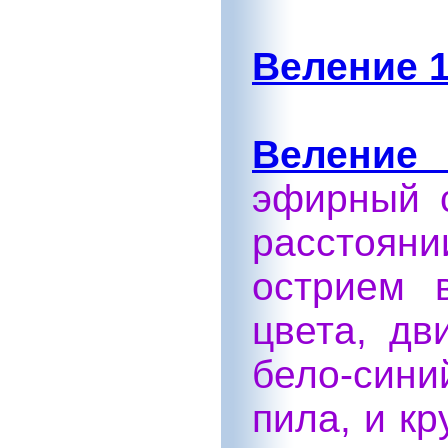
Веление 1
Веление 
эфирный 
расстоян
острием в
цвета, дв
бело-син
пила, и кр