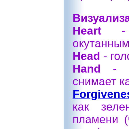
Визуализа
Heart
- п
окутанным
Head
- гол
Hand
- р
снимает к
Forgivene
как зел
пламени (