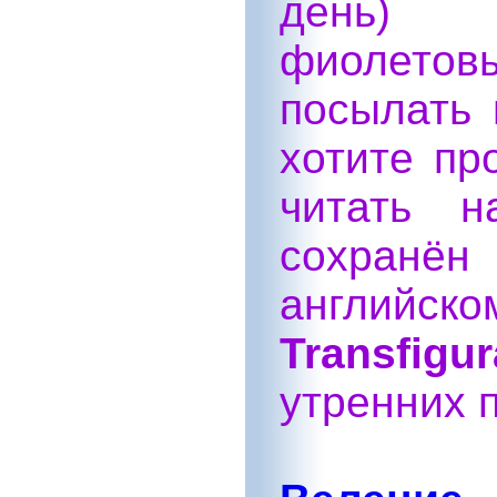
день) 
фиолето
посылать 
хотите пр
читать н
сохран
английско
Transfigur
утренних 