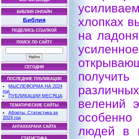
усиливае
БИБЛИЯ ОНЛАЙН
хлопках в
Библия
ПОДЕЛИСЬ ССЫЛКОЙ
на ладоня
ПОИСК ПО САЙТУ
усиленно
открывающ
СЕГОДНЯ
получит
ПОСЛЕДНИЕ ПУБЛИКАЦИИ
различны
МЫСЛЕФОРМА НА 2024
год
ПУБЛИКАЦИИ МЕСЯЦА
велений э
ТЕМАТИЧЕСКИЕ САЙТЫ
Аборты. Статистика за
особенно
2024 год
АНТАХКАРАНА САЙТА
людей в 
СТАТИСТИКА