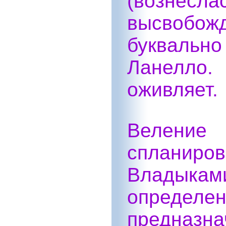
(вознесл
высвобожд
буквально
Ланелло.
оживляет.
Веление 
спланир
Влады
опред
предназн