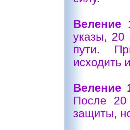
Веление 
указы, 20
пути. П
исходить и
Веление 
После 20
защиты, н