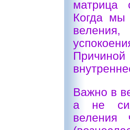
матрица 
Когда мы
веления,
успокоен
Причино
внутренне
Важно в в
а не сил
веления 