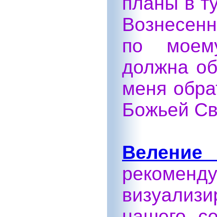
планы в т
Вознесенн
по моем
должна об
меня обра
Божьей Св
Веление 
рекоменд
визуализ
нашего с