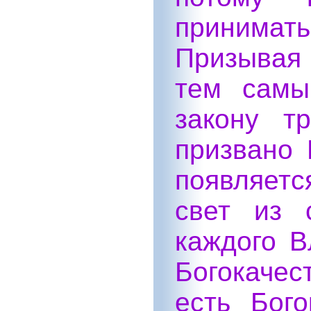
принимат
Призывая
тем самы
закону т
призвано 
появляетс
свет из 
каждого В
Богокачес
есть Бог