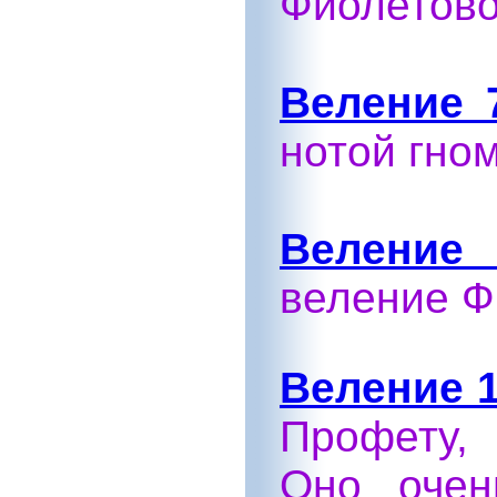
Фиолетово
Веление 
нотой гно
Веление 
веление Ф
Веление 1
Профету,
Оно очен