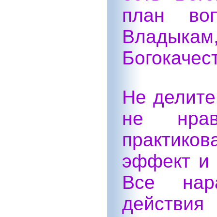
план во
Владыка
Богокачес
Не делите
не нрав
практико
эффект и 
Все нара
действия