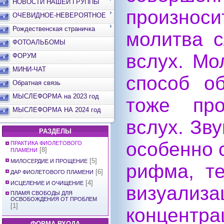
НОВОСТИ НАШЕЙ ГРУППЫ
произнос
ОЧЕВИДНОЕ-НЕВЕРОЯТНОЕ
Рождественская страничка
молитва с
ФОТОАЛЬБОМЫ
вслух. Мо
ФОРУМ
МИНИ-ЧАТ
способ о
Обратная связь
МЫСЛЕФОРМА на 2023 год
тоже про
МЫСЛЕФОРМА НА 2024 год
вслух. Зв
РАЗДЕЛЫ
особенно 
ПРАКТИКА ФИОЛЕТОВОГО
[8]
ПЛАМЕНИ
[5]
МИЛОСЕРДИЕ И ПРОЩЕНИЕ
рифма, т
[6]
ДАР ФИОЛЕТОВОГО ПЛАМЕНИ
[4]
ИСЦЕЛЕНИЕ И ОЧИЩЕНИЕ
визуа
ПЛАМЯ СВОБОДЫ ДЛЯ
ОСВОБОЖДЕНИЯ ОТ ПРОБЛЕМ
[1]
концентра
ФОРМА ВХОДА