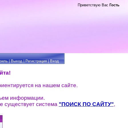
Приветствую Вас
Гость
филь
|
Выход
|
Регистрация
|
Вход
йта!
риентируется на нашем сайте.
бъем информации.
те существует система
"ПОИСК ПО САЙТУ"
,