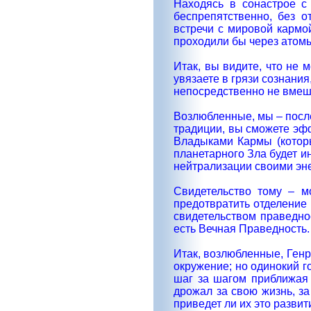
Находясь в сонастрое с
беспрепятственно, без 
встречи с мировой кармо
проходили бы через атомы
Итак, вы видите, что не 
увязаете в грязи сознани
непосредственно не вмеш
Возлюбленные, мы – после
традиции, вы сможете эфф
Владыками Кармы (которы
планетарного Зла будет и
нейтрализации своими эн
Свидетельство тому – м
предотвратить отделение 
свидетельством праведно
есть Вечная Праведность.
Итак, возлюбленные, Генр
окружение; но одинокий г
шаг за шагом приближая 
дрожал за свою жизнь, з
приведет ли их это развити