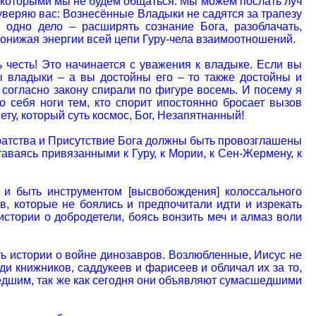
с которыми мы не будем общаться. Мы можем послать луч
 уверяю вас: Вознесённые Владыки не садятся за трапезу
 одно дело – расширять сознание Бога, разоблачать,
 понижая энергии всей цепи Гуру-чела взаимоотношений.
 честь! Это начинается с уважения к владыке. Если вы
ны владыки – а вы достойны его – то также достойны и
согласно закону спирали по фигуре восемь. И посему я
о себя ноги тем, кто спорит ипостоянно бросает вызов
ту, который суть космос, Бог, Незапятнанный!
о Братства и Присутствие Бога должны быть провозглашены
аваясь привязанными к Гуру, к Мории, к Сен-Жермену, к
в и быть инструментом [высвобождения] колоссального
в, которые не боялись и предпочитали идти и изрекать
стории о добродетели, боясь вонзить меч и алмаз воли
ть истории о войне динозавров. Возлюбленные, Иисус не
и книжников, саддукеев и фарисеев и обличал их за то,
шедшим, так же как сегодня они объявляют сумасшедшими