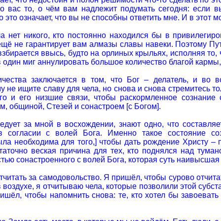
о вас то, о чём вам надлежит подумать сегодня: если в
о это означает, что вы не способны ответить мне. И в этот
а нет никого, кто постоянно находился бы в привилегир
ещё не гарантирует вам алмазы славы навеки. Поэтому Пу
збирается ввысь, будто на орлиных крыльях, исполняя то, 
 один миг аннулировать большое количество благой кармы,
чества заключается в том, что Бог – делатель, и во в
 не ищите славу для чела, но снова и снова стремитесь то
эго и его низшие связи, чтобы раскормленное сознание
, общиной, Стезей и сонастроем [с Богом].
ледует за мной в восхождении, знают одно, что составляе
в согласии с волей Бога. Именно такое состояние с
ыла необходима для того,] чтобы дать рождение Христу – 
таточно веская причина для тех, кто поднялся над тума
стью сонастроенного с волей Бога, которая суть наивысша
тчитать за самодовольство. Я пришёл, чтобы сурово отчит
воздухе, я отчитываю чела, которые позволили этой субст
ришёл, чтобы напомнить снова: те, кто хотел бы завоеват