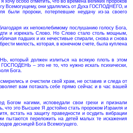
я хочу особо отметить, что во времена великих пророков
Богу Всемогущему, они удалялись от Духа ГОСПОДНЕГО, и
ля были пророки, потерпевшие неудачу из-за своего
благодаря их непоколебимому послушанию голосу Бога,
идти и изрекать Слово. Но Слово стало столь мощным,
обличая падших и их нечестивые спирали, снова и снова
брести милость, которая, в конечном счете, была куплена
НЬ, который должен излиться на всякую плоть в этом
х ГОСПОДЕНЬ – это не то, что нужно искать психически,
воля Бога.
 смирились и очистили свой храм, не оставив и следа от
зволяет вам потакать себе прямо сейчас и в час вашей
ед Богом нагими, исповедали свои грехи и признали
ь, что это Высшее Я достойно стать пророком Израиля и
итя, встать на защиту праведности и осудить вибрации
ми пытаются переложить на детей малых те искажения
ородов десницей Бога Всемогущего.