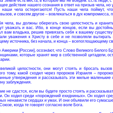
а Земле есть места, в которые мы не войдём. Есть люди, 
щее действие нашего сознания в ответ на призыв чела, но
 наши чела остерегаются! Пусть наши чела поймут, что
 вызов, и совсем другое – вовлекаться в дух компромисса,
бя чела, вы должны оберегать свою целостность и хранить
дут уважать и вас. Ибо, в конце концов, если вы достой
ал вам владыка, решив привязать себя к вашему существу 
али уважения к Христу в себе и не позволяли вытирать 
ему источника, без начала, и конца – всепоглощающему све
аме Америки [России], осозна́ют, что Слово Великого Белог
щинами, которые хранят мир в собственной цитадели, ост
Марии.
 великой целостности, они могут стоять и бросать вызо
ого тому, какой сходил через пророков Израиля – пророко
манные утверждения и рассказывать эти милые маленькие и
ину заблуждения.
е не сдастся, если вы будете просто стоять и рассказыва
и. Он ходил среди «порождений ехидниных». Он ходил сред
лных ненависти сердцах и умах. И они объявили его сумас
оюзе, когда те говорят согласно воле Бога.