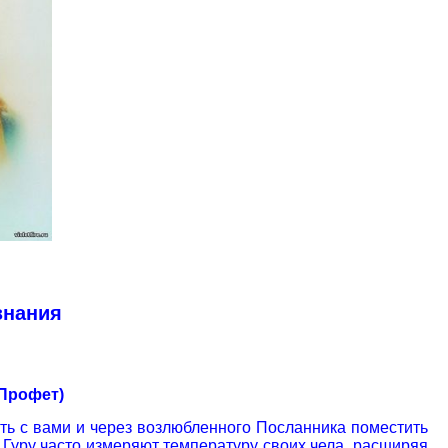
ознания
 Профет)
ть с вами и через возлюбленного Посланника поместить
о Гуру часто измеряют температуру своих чела, расширяя