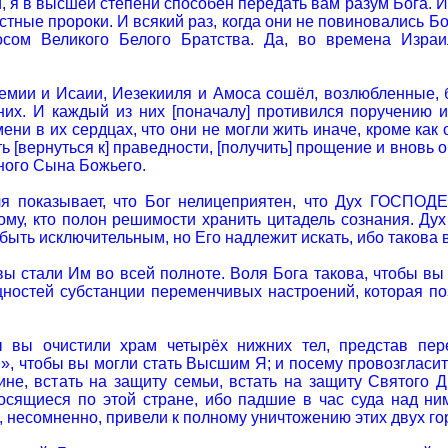
, я в высшей степени способен передать вам разум Бога. И 
тные пророки. И всякий раз, когда они не повиновались 
осом Великого Белого Братства. Да, во времена Израи
емии и Исаии, Иезекииля и Амоса сошёл, возлюбленные, 
них. И каждый из них [поначалу] противился поручению 
и в их сердцах, что они не могли жить иначе, кроме как 
[вернуться к] праведности, [получить] прощение и вновь о
ного Сына Божьего.
я показывает, что Бог нелицеприятен, что Дух ГОСПОДЕ
ому, кто полон решимости хранить цитадель сознания. Ду
быть исключительным, но Его надлежит искать, ибо такова 
вы стали Им во всей полноте. Воля Бога такова, чтобы вы
ностей субстанции переменчивых настроений, которая по
ы вы очистили храм четырёх нижних тел, представ пер
», чтобы вы могли стать Высшим Я; и посему провозгласит
ине, встать на защиту семьи, встать на защиту Святого Д
сящиеся по этой стране, ибо падшие в час суда над ни
, несомненно, привели к полному уничтожению этих двух г