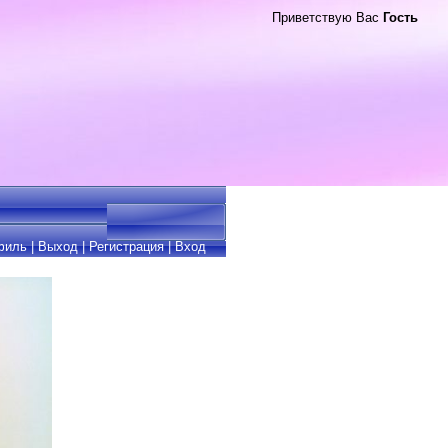
Приветствую Вас
Гость
филь
|
Выход
|
Регистрация
|
Вход