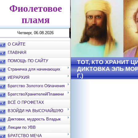
Фиолетовое
пламя
Четверг, 06.08.2026
О САЙТЕ
ГЛАВНАЯ
ПОМОЩЬ ПО САЙТУ
ТОТ, КТО ХРАНИТ 
ДИКТОВКА ЭЛЬ МОРИ
Страничка для начинающих
Г.)
ИЕРАРХИЯ
Братство Золотого Облачения
БратствоХранителейПламени
ВСЁ О ПРОФЕТАХ
ВЗОЙДИ НА ВЫСОЧАЙШУЮ
ВЕРШИНУ
Диктовки, мудрость Владык
Лекции по УВВ
БРАТСТВО МЕЧА