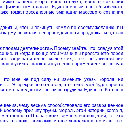
и мимо вашего взора, вашего слуха, вашего сознания
 и физическом планах. Единственный способ избежать
 даже тогда повседневные эманации массового сознания
 подвижны, чтобы покинуть Землю по своему желанию, вы
бя карму, позволяя несправедливости продолжаться, если
 плодам деятельности». Посему знайте, что, следуя этой
ение. И когда в конце этой жизни вы предстанете перед
ет: защищали ли вы малых сих, – нет, не уничтожение
и ваши усилия, насколько успешно применяете вы ритуал
 что мне не под силу ни изменить указы короля, ни
ста. Я прекрасно сознавал, что голос мой будет просто
ебя не праведником, но лишь орудием Единого, Который
 решения, чему весьма способствовало его развращенное
й боевому призыву трубы. Мораль этой истории: когда я,
ожественного Плана своих земных воплощений, те, кто
должают свою эволюцию, и еще доподлинно не известно,