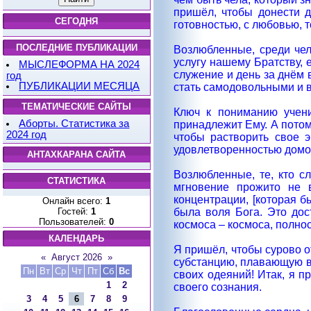
пришёл, чтобы донести д
СЕГОДНЯ
готовностью, с любовью, т
ПОСЛЕДНИЕ ПУБЛИКАЦИИ
Возлюбленные, среди чел
услугу нашему Братству, 
МЫСЛЕФОРМА НА 2024
служение и день за днём в
год
ПУБЛИКАЦИИ МЕСЯЦА
стать самодовольными и в
ТЕМАТИЧЕСКИЕ САЙТЫ
Ключ к пониманию учени
Аборты. Статистика за
принадлежит Ему. А потому
2024 год
чтобы растворить свое 
удовлетворенностью домом
АНТАХКАРАНА САЙТА
Возлюбленные, те, кто с
СТАТИСТИКА
мгновение прожито не 
концентрации, [которая б
Онлайн всего:
1
Гостей:
1
была воля Бога. Это дос
Пользователей:
0
космоса – космоса, полно
КАЛЕНДАРЬ
Я пришёл, чтобы сурово о
«
Август 2026
»
субстанцию, плавающую в 
Пн
Вт
Ср
Чт
Пт
Сб
Вс
своих одеяний! Итак, я п
1
2
своего сознания.
3
4
5
6
7
8
9