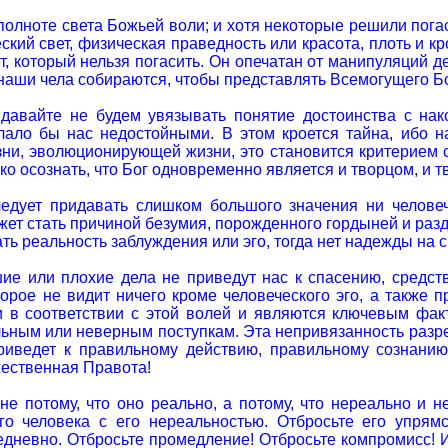
полноте света Божьей воли; и хотя некоторые решили погас
ский свет, физическая праведность или красота, плоть и 
ет, который нельзя погасить. Он опечатан от манипуляций д
наши чела собираются, чтобы представлять Всемогущего Бо
давайте не будем увязывать понятие достоинства с нак
лало бы нас недостойными. В этом кроется тайна, ибо н
ни, эволюционирующей жизни, это становится критерием с
ко осознать, что Бог одновременно является и творцом, и 
ледует придавать слишком большого значения ни челове
жет стать причиной безумия, порожденного гордыней и разд
ть реальность заблуждения или эго, тогда нет надежды на 
ие или плохие дела не приведут нас к спасению, средст
орое не видит ничего кроме человеческого эго, а также 
и в соответствии с этой волей и являются ключевым фа
ьным или неверным поступкам. Эта непривязанность разре
 приведет к правильному действию, правильному сознан
жественная Правота!
не потому, что оно реально, а потому, что нереально и н
го человека с его нереальностью. Отбросьте его упрям
невно. Отбросьте промедление! Отбросьте компромисс! Ибо