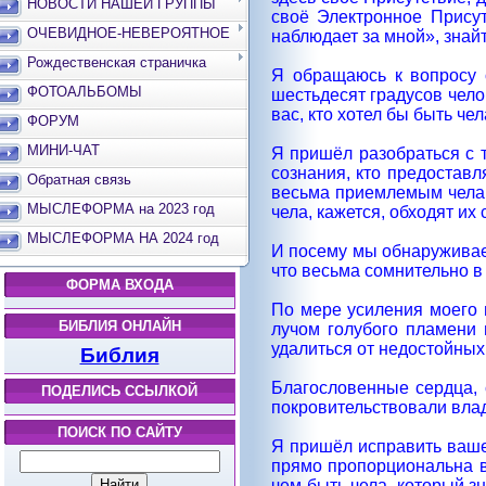
НОВОСТИ НАШЕЙ ГРУППЫ
своё Электронное Присут
ОЧЕВИДНОЕ-НЕВЕРОЯТНОЕ
наблюдает за мной», знайте
Рождественская страничка
Я обращаюсь к вопросу о
ФОТОАЛЬБОМЫ
шестьдесят градусов челов
вас, кто хотел бы быть че
ФОРУМ
МИНИ-ЧАТ
Я пришёл разобраться с т
сознания, кто предоставл
Обратная связь
весьма приемлемым чела.
МЫСЛЕФОРМА на 2023 год
чела, кажется, обходят их
МЫСЛЕФОРМА НА 2024 год
И посему мы обнаруживаем
что весьма сомнительно в
ФОРМА ВХОДА
По мере усиления моего 
БИБЛИЯ ОНЛАЙН
лучом голубого пламени
удалиться от недостойных
Библия
Благословенные сердца, 
ПОДЕЛИСЬ ССЫЛКОЙ
покровительствовали вла
ПОИСК ПО САЙТУ
Я пришёл исправить ваше
прямо пропорциональна в
чем быть чела, который зн