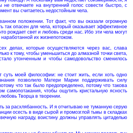
ы не отвечаете на внутренний голос совести быстро, с
 момент вы считаетесь недостойным чела.
ованном положении. Тот факт, что вы оказали огромную
ть так опасен для чела, который оказывает эффективное
что рождает свет и любовь среди нас. Ибо эти чела могут
 наработанной их жизнепотоком.
сех делах, которые осуществляются через вас, слава
лько к тому, чтобы уменьшиться до алмазной точки света,
 стало утонченным и чтобы самодовольство сменилось
т суть моей философии: не стоит жить, если хоть одно
ознания позволило Матери Марии поддерживать силу
потому что так было предопределено, потому что такова
ном самопотакания, чтобы ощутить кристальную ясность
я любовь Творца в творении.
ать за расхлябанность. И я отчитываю не туманную серую
анции осесть в виде сырой и промозглой тьмы в складках
ь вечную награду, воистину должны управлять цитаделью