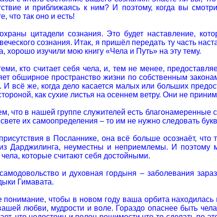
ствие и приближаясь к ним? И поэтому, когда вы смотр
, что так оно и есть!
храны цитадели сознания. Это будет наставление, кото
еческого сознания. Итак, я пришёл передать ту часть наст
ла, хорошо изучили мою книгу «Чела и Путь» на эту тему.
еми, кто считает себя чела, и, тем не менее, предоставл
яет обширное пространство жизни по собственным законам 
 И всё же, когда дело касается малых или больших предо
 стороной, как сухие листья на осеннем ветру. Они не прини
, что в нашей группе служителей есть благонамеренные се
 свете их самоопределения – то им не нужно следовать букв
присутствия в Посланнике, она всё больше осознаёт, что
 из Дарджилинга, неуместны и неприемлемы. И поэтому
 чела, которые считают себя достойными.
самодовольство и духовная гордыня – заболевания зараз
дыки Гимавата.
 понимание, чтобы в новом году ваша орбита находилась 
ашей любви, мудрости и воле. Гораздо опаснее быть чела,
ает, что недостоин и полон решимости что-то сделать по э