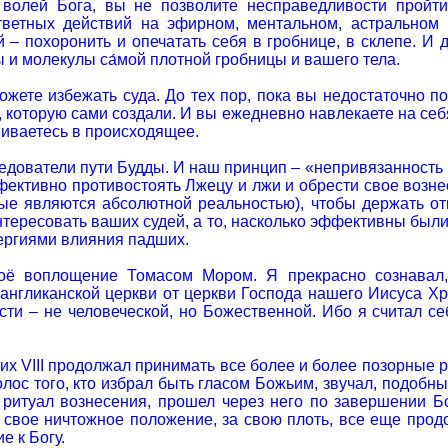
 волей Бога, вы не позволите несправедливости пройт
ответных действий на эфирном, ментальном, астральном
й – похоронить и опечатать себя в гробнице, в склепе. И
 и молекулы са́мой плотной гробницы и вашего тела.
можете избежать суда. До тех пор, пока вы недостаточно
я, которую сами создали. И вы ежедневно навлекаете на се
иваетесь в происходящее.
дователи пути Будды. И наш принцип – «непривязанность к
ективно противостоять Лжецу и лжи и обрести свое вознес
е являются абсолютной реальностью), чтобы держать отв
нтересовать ваших судей, а то, насколько эффективны был
ергиями влияния падших.
оё воплощение Томасом Мором. Я прекрасно сознавал,
англиканской церкви от церкви Господа нашего Иисуса Хри
сти – не человеческой, но Божественной. Ибо я считал с
их VIII продолжал принимать все более и более позорные
олос того, кто избрал быть гласом Божьим, звучал, подобны
ритуал вознесения, прошел через него по завершении Б
а свое ничтожное положение, за свою плоть, все еще про
е к Богу.