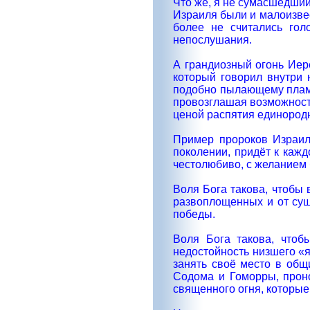
Что же, я не сумасшедший
Израиля были и малоизвес
более не считались гол
непослушания.
А грандиозный огонь Иер
который говорил внутри 
подобно пылающему пламен
провозглашая возможность 
ценой распятия единород
Пример пророков Израил
поколении, придёт к кажд
честолюбиво, с желанием 
Воля Бога такова, чтобы 
развоплощенных и от сущ
победы.
Воля Бога такова, чтоб
недостойность низшего «я
занять своё место в общ
Содома и Гоморры, проно
священного огня, которые