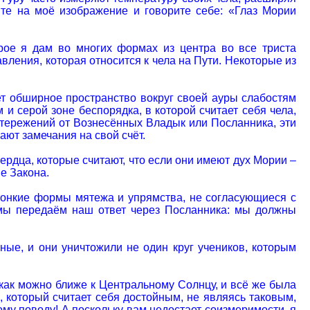
ите на моё изображение и говорите себе: «Глаз Мории
рое я дам во многих формах из центра во все триста
авления, которая относится к чела на Пути. Некоторые из
яет обширное пространство вокруг своей ауры слабостям
и серой зоне беспорядка, в которой считает себя чела,
стережений от Вознесённых Владык или Посланника, эти
мают замечания на свой счёт.
рдца, которые считают, что если они имеют дух Мории –
е Закона.
 тонкие формы мятежа и упрямства, не согласующиеся с
 мы передаём наш ответ через Посланника: мы должны
ные, и они уничтожили не один круг учеников, которым
как можно ближе к Центральному Солнцу, и всё же была
 который считает себя достойным, не являясь таковым,
тому поводу! А поскольку вам недостает соизмеримости, я