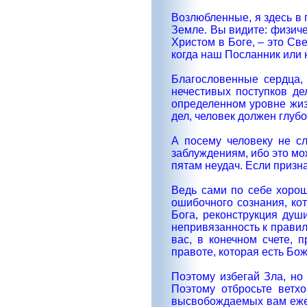
Возлюбленные, я здесь в 
Земле. Вы видите: физиче
Христом в Боге, – это Св
когда наш Посланник или 
Благословенные сердца, 
нечестивых поступков де
определенном уровне жиз
дел, человек должен глубо
А посему человеку не с
заблуждениям, ибо это мо
пятам неудач. Если призна
Ведь сами по себе хорош
ошибочного сознания, кот
Бога, реконструкция душ
непривязанность к правил
вас, в конечном счете,
правоте, которая есть Бо
Поэтому избегай Зла, но 
Поэтому отбросьте ветхо
высвобождаемых вам ежед