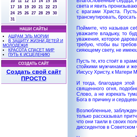
Благословенные сердца, н
10
11
12
13
14
15
16
света и явить пронизываю
17
18
19
20
21
22
23
с врагами Христа. Пусть
24
25
26
27
28
29
30
трансмутировать, бросать
31
Поймите, что называя се
НАШИ САЙТЫ
уважаете владыку, то бу
АШРАМ ЭЛЬ МОРИИ
уважения, которое даров
В ЗАЩИТУ ЖИЗНИ ДЕТЕЙ И
требую, чтобы вы требов
МОЛОДЕЖИ!
сияющему свету, не имеющ
КРАСОТА СПАСЕТ МИР
ПУТЬ К ИСЦЕЛЕНИЮ
Пусть те, кто стои́т в хр
СОЗДАТЬ САЙТ
стойкими мужчинами и жен
Создать свой сайт
Иисусу Христу, к Матери 
ПРОСТО
И тогда, благодаря этой
священного огня, подобн
Слово, а не изрекать ту
Бога в причину и сердцев
Возлюбленные, заблуждени
только рассказывал притч
что они таили в своих по
диссидентов в Советском С