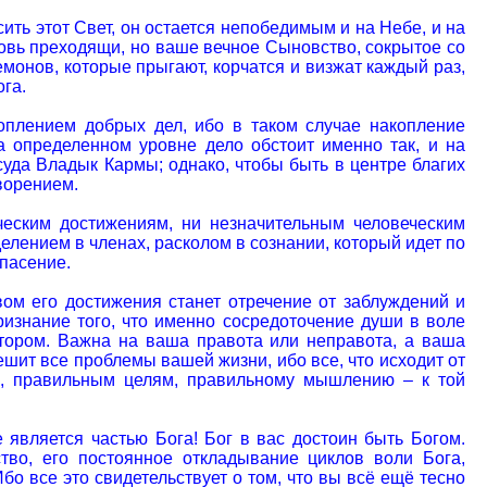
ить этот Свет, он остается непобедимым и на Небе, и на
кровь преходящи, но ваше вечное Сыновство, сокрытое со
емонов, которые прыгают, корчатся и визжат каждый раз,
га.
оплением добрых дел, ибо в таком случае накопление
а определенном уровне дело обстоит именно так, и на
уда Владык Кармы; однако, чтобы быть в центре благих
творением.
ческим достижениям, ни незначительным человеческим
елением в членах, расколом в сознании, который идет по
спасение.
вом его достижения станет отречение от заблуждений и
признание того, что именно сосредоточение души в воле
ктором. Важна на ваша правота или неправота, а ваша
шит все проблемы вашей жизни, ибо все, что исходит от
ию, правильным целям, правильному мышлению – к той
е является частью Бога! Бог в вас достоин быть Богом.
ство, его постоянное откладывание циклов воли Бога,
 все это свидетельствует о том, что вы всё ещё тесно