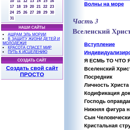
10
11
12
13
14
15
16
Волны на море
17
18
19
20
21
22
23
24
25
26
27
28
29
30
31
Часть 3
НАШИ САЙТЫ
Вселенский Христ
АШРАМ ЭЛЬ МОРИИ
В ЗАЩИТУ ЖИЗНИ ДЕТЕЙ И
МОЛОДЕЖИ!
Вступление
КРАСОТА СПАСЕТ МИР
ПУТЬ К ИСЦЕЛЕНИЮ
Индивидуализир
Я ЕСМЬ ТО ЧТО 
СОЗДАТЬ САЙТ
Создать свой сайт
Вселенский Хрис
ПРОСТО
Посредник
Личность Христа
Кодификация до
Господь оправда
Нижняя фигура н
Сын Человеческ
Кристальная стр