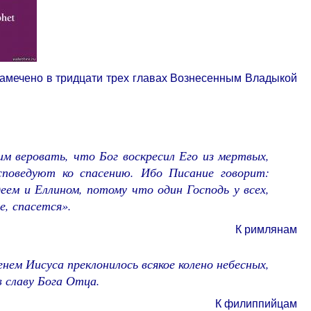
амечено в тридцати трех главах Вознесенным Владыкой
м веровать, что Бог воскресил Его из мертвых,
споведуют ко спасению. Ибо Писание говорит:
еем и Еллином, потому что один Господь у всех,
е, спасется».
К римлянам
енем Иисуса преклонилось всякое колено небесных,
в славу Бога Отца.
К филиппийцам