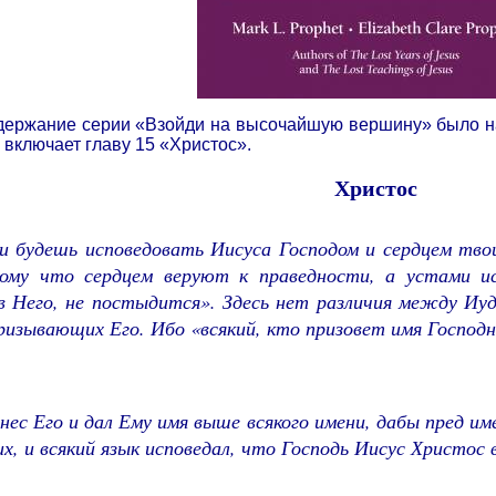
одержание серии «Взойди на высочайшую вершину» было н
 включает главу 15 «Христос».
Христос
 будешь исповедовать Иисуса Господом и сердцем твои
ому что сердцем веруют к праведности, а устами и
в Него, не постыдится». Здесь нет различия между Иуд
призывающих Его. Ибо «всякий, кто призовет имя Господн
нес Его и дал Ему имя выше всякого имени, дабы пред им
х, и всякий язык исповедал, что Господь Иисус Христос 