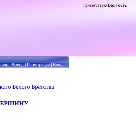
Приветствую Вас
Гость
филь
|
Выход
|
Регистрация
|
Вход
ого Белого Братства
ВЕРШИНУ