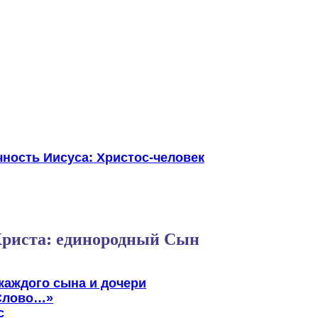
чность Иисуса: Христос-человек
Христа: единородный Сын
каждого сына и дочери
 Слово…»
с