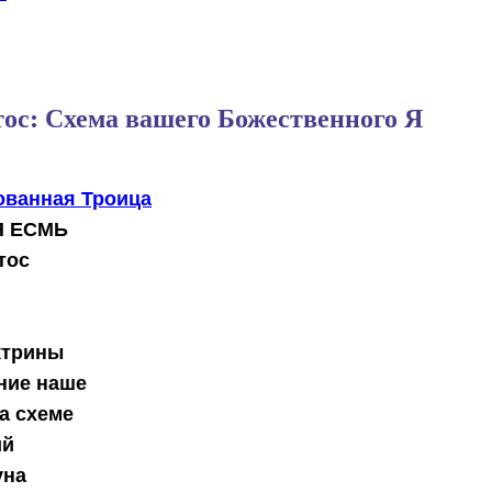
ос: Схема вашего Божественного Я
ованная Троица
Я ЕСМЬ
тос
ктрины
ние наше
а схеме
ий
уна