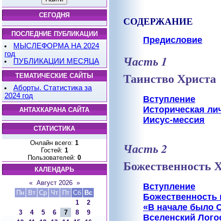
СЕГОДНЯ
СОДЕРЖАНИЕ
ПОСЛЕДНИЕ ПУБЛИКАЦИИ
Предисловие
МЫСЛЕФОРМА НА 2024
год
Часть 1
ПУБЛИКАЦИИ МЕСЯЦА
Таинство Христа
ТЕМАТИЧЕСКИЕ САЙТЫ
Аборты. Статистика за
2024 год
Вступление
Историческая ли
АНТАХКАРАНА САЙТА
Иисус-мессия
СТАТИСТИКА
Онлайн всего:
1
Часть 2
Гостей:
1
Пользователей:
0
Божественность 
КАЛЕНДАРЬ
«
Август 2026
»
Вступление
Пн
Вт
Ср
Чт
Пт
Сб
Вс
Божественность 
1
2
«В начале было
3
4
5
6
7
8
9
Вселенский Лого