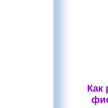
Как 
фио