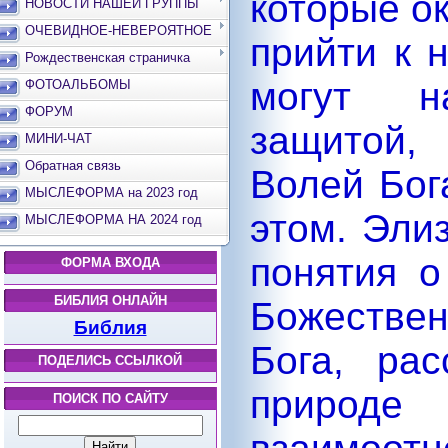
которые ок
НОВОСТИ НАШЕЙ ГРУППЫ
ОЧЕВИДНОЕ-НЕВЕРОЯТНОЕ
прийти к 
Рождественская страничка
могут н
ФОТОАЛЬБОМЫ
ФОРУМ
защитой,
МИНИ-ЧАТ
Обратная связь
Волей Бог
МЫСЛЕФОРМА на 2023 год
этом. Эли
МЫСЛЕФОРМА НА 2024 год
понятия о
ФОРМА ВХОДА
БИБЛИЯ ОНЛАЙН
Божестве
Библия
Бога, ра
ПОДЕЛИСЬ ССЫЛКОЙ
приро
ПОИСК ПО САЙТУ