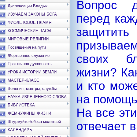
Вопрос д
Диспенсации Владык
ИЗУЧАЕМ ЗАКОНЫ БОГА
перед каж
ФИОЛЕТОВОЕ ПЛАМЯ
защити
КОСМИЧЕСКИЕ ЧАСЫ
МИРОВЫЕ РЕЛИГИИ
призывае
Посвящения на пути
своих б
Жертвенное служение
Практичная духовность
жизни? Ка
УРОКИ ИСТОРИИ ЗЕМЛИ
МАСТЕР-КЛАСС
и кто мож
Веления, мантры, службы
на помощ
НАУКА ИЗРЕЧЕННОГО СЛОВА
БИБЛИОТЕКА
На все эт
ЖЕМЧУЖИНЫ ЖИЗНИ
ШтурмуйтеНебеса молитвой
отвечает в
КАЛЕНДАРЬ