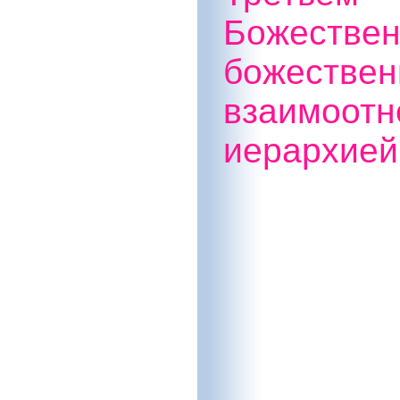
Божествен
божествен
взаимоо
иерархией