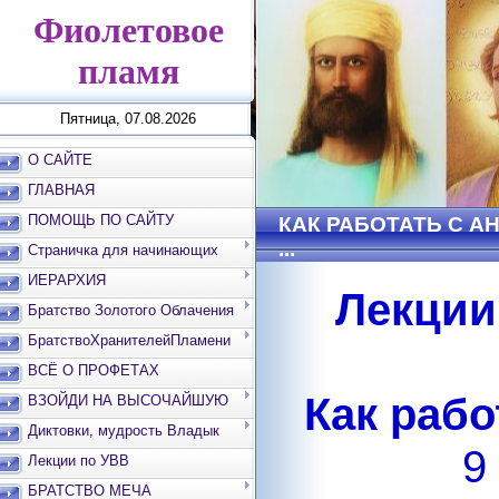
Фиолетовое
пламя
Пятница, 07.08.2026
О САЙТЕ
ГЛАВНАЯ
ПОМОЩЬ ПО САЙТУ
КАК РАБОТАТЬ С А
...
Страничка для начинающих
ИЕРАРХИЯ
Лекции
Братство Золотого Облачения
БратствоХранителейПламени
ВСЁ О ПРОФЕТАХ
Как рабо
ВЗОЙДИ НА ВЫСОЧАЙШУЮ
ВЕРШИНУ
Диктовки, мудрость Владык
9
Лекции по УВВ
БРАТСТВО МЕЧА