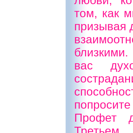
любви, к
том, как 
призывая 
взаимоо
близкими.
вас дух
состра
способнос
попросит
Профет д
Третье