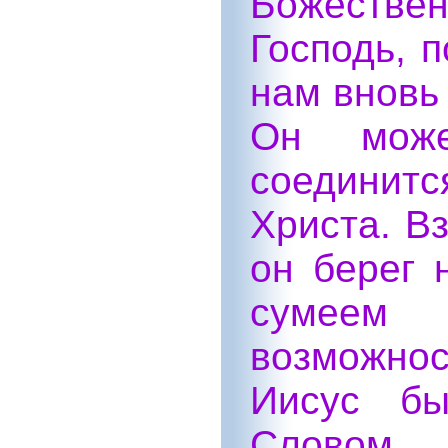
Божеств
Господь, 
нам вновь
Он мож
соедини
Христа. В
он берег 
сумеем
возможнос
Иисус б
Словом.