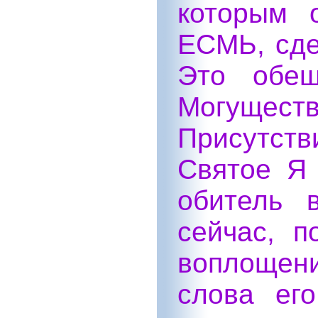
которым
ЕСМЬ, сде
Это обещ
Могущ
Присутст
Святое Я 
обитель 
сейчас, 
воплощен
слова ег