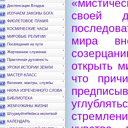
«мистиче
Диспенсации Владык
своей д
ИЗУЧАЕМ ЗАКОНЫ БОГА
ФИОЛЕТОВОЕ ПЛАМЯ
последова
КОСМИЧЕСКИЕ ЧАСЫ
МИРОВЫЕ РЕЛИГИИ
мира вн
Посвящения на пути
созерцан
Жертвенное служение
Практичная духовность
открыть м
УРОКИ ИСТОРИИ ЗЕМЛИ
что прич
МАСТЕР-КЛАСС
Веления, мантры, службы
предписы
НАУКА ИЗРЕЧЕННОГО СЛОВА
БИБЛИОТЕКА
углублять
ЖЕМЧУЖИНЫ ЖИЗНИ
стремлен
ШтурмуйтеНебеса молитвой
КАЛЕНДАРЬ