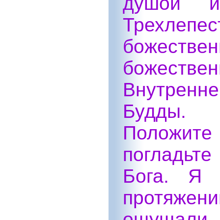
душой и
Трехле
божестве
божестве
Внутренн
Будды.
Положите 
погладьте
Бога. Я
протяже
ощущали 