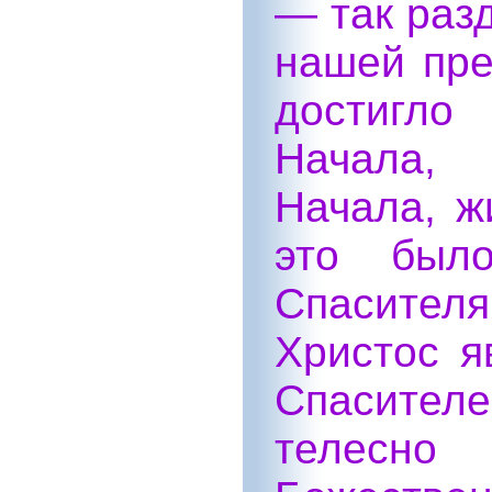
— так раз
нашей пре
достигло
Начала, 
Начала, ж
это был
Спасител
Христос я
Спасите
телесно