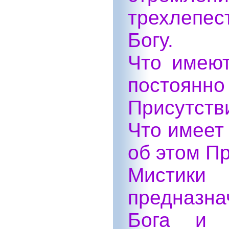
трехлепес
Богу.
Что имеют
постоян
Присутств
Что имеет
об этом П
Мистики
предназна
Бога и р