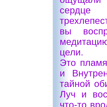
сердце 
трехлепес
вы восп
медитаци
цели.
Это пламя
и Внутре
тайной об
Луч и вос
что-то вр