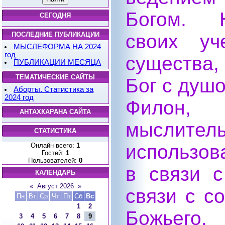
Богом. Н
СЕГОДНЯ
своих уч
ПОСЛЕДНИЕ ПУБЛИКАЦИИ
МЫСЛЕФОРМА НА 2024
год
существа, 
ПУБЛИКАЦИИ МЕСЯЦА
ТЕМАТИЧЕСКИЕ САЙТЫ
Бог с душо
Аборты. Статистика за
2024 год
Филон, 
АНТАХКАРАНА САЙТА
мыслител
СТАТИСТИКА
использов
Онлайн всего:
1
Гостей:
1
Пользователей:
0
в связи 
КАЛЕНДАРЬ
«
Август 2026
»
связи с с
Пн
Вт
Ср
Чт
Пт
Сб
Вс
1
2
Божьего.
3
4
5
6
7
8
9