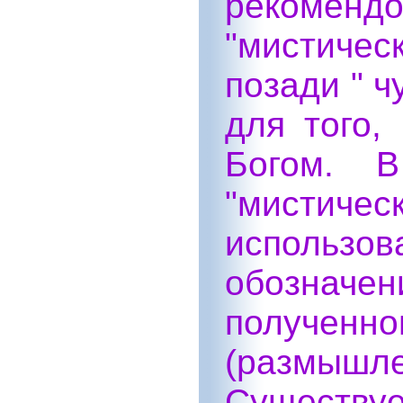
рекоме
"мистичес
позади " ч
для того,
Богом. В
"мистич
использ
обознач
полученно
(размышле
Существу