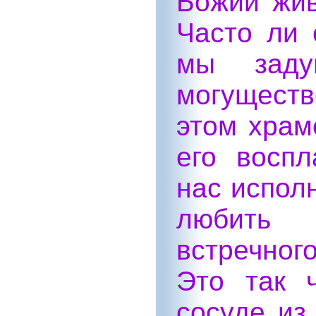
Божий живе
Часто ли 
мы заду
могущест
этом храме
его восп
нас испол
любить
встречног
Это так 
сосуде из