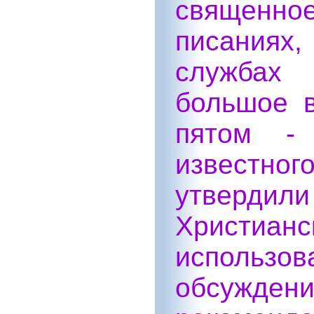
священно
писаниях
службах 
большое в
пятом - 
известно
утвердил
Христи
использ
обсуждени