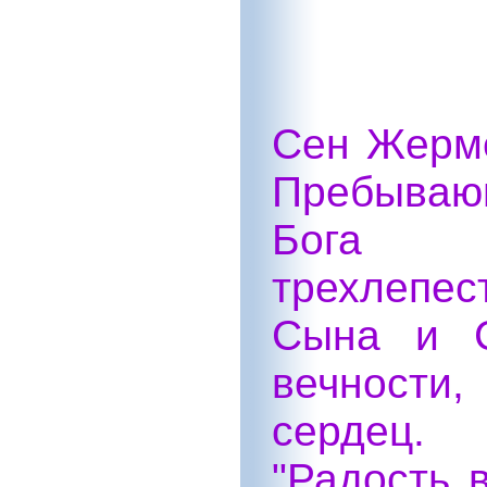
Сен Жерме
Пребываю
Бога п
трехлепес
Сына и С
вечности,
сердец.
"Радость 