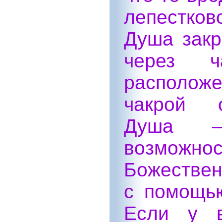
лепестков
Душа закр
через ч
располо
чакрой о
Душа —
возможнос
Божествен
с помощью
Если у в