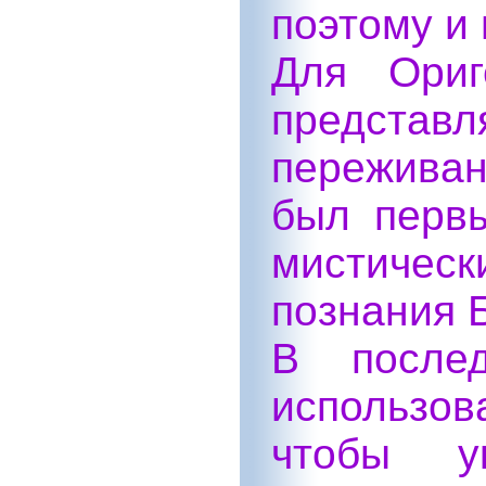
поэтому и
Для Ориг
представ
переживан
был первы
мистическ
познания Б
В послед
использо
чтобы у