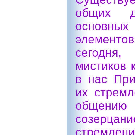
общих д
основных
элементов,
сегодня,
мистиков 
в нас При
их стремл
общению 
созерца
стрем