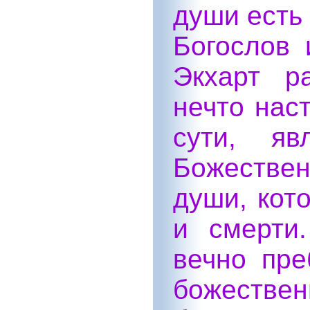
души есть
Богослов 
Экхарт р
нечто наст
сути, я
Божествен
души, кот
и смерти
вечно пре
божест