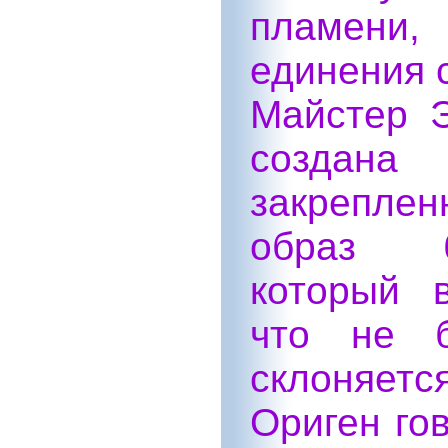
пламени,
единения 
Майстер Э
создана
закрепле
образ б
который в
что не б
склоняется
Ориген гов