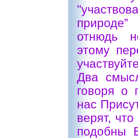
"участво
природе”
отнюдь н
этому пер
участвуйт
Два смыс
говоря о
нас Присут
верят, что
подобны Б