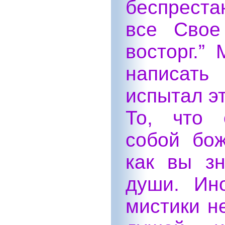
беспреста
все Свое
восторг.”
написать
испытал эт
То, что 
собой бож
как вы зн
души. Ин
мистики н