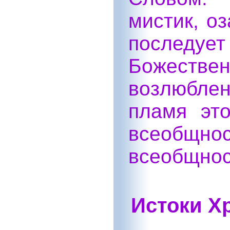
мистик, оз
последует
Божественн
возлюбле
пламя эт
всеобщ
всеобщнос
Истоки Х