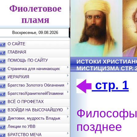
Фиолетовое
пламя
Воскресенье, 09.08.2026
О САЙТЕ
ГЛАВНАЯ
ПОМОЩЬ ПО САЙТУ
ИСТОКИ ХРИСТИАН
МИСТИЦИЗМА СТР. 
Страничка для начинающих
ИЕРАРХИЯ
стр. 1
Братство Золотого Облачения
БратствоХранителейПламени
ВСЁ О ПРОФЕТАХ
Философы
ВЗОЙДИ НА ВЫСОЧАЙШУЮ
ВЕРШИНУ
Диктовки, мудрость Владык
позднее
Лекции по УВВ
БРАТСТВО МЕЧА