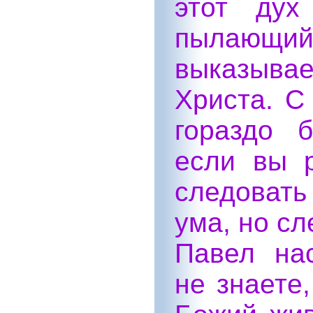
этот дух
пылающий 
выказыв
Христа. С
гораздо 
если вы 
следовать
ума, но сл
Павел на
не знаете