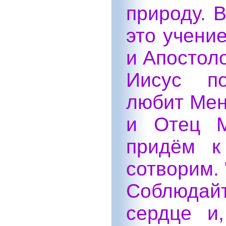
природу. 
это учени
и Апостол
Иисус по
любит Мен
и Отец М
придём к
сотворим. 
Соблюдай
сердце и