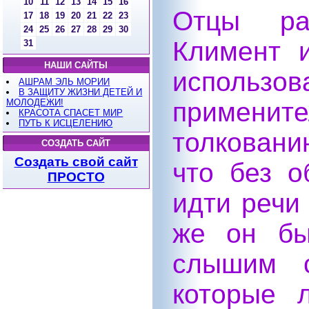
10
11
12
13
14
15
16
Отцы ра
17
18
19
20
21
22
23
24
25
26
27
28
29
30
Климент 
31
НАШИ САЙТЫ
использо
АШРАМ ЭЛЬ МОРИИ
В ЗАЩИТУ ЖИЗНИ ДЕТЕЙ И
применит
МОЛОДЕЖИ!
КРАСОТА СПАСЕТ МИР
ПУТЬ К ИСЦЕЛЕНИЮ
толковани
СОЗДАТЬ САЙТ
Создать свой сайт
что без 
ПРОСТО
идти речи
же он бы
слышим с
которые 