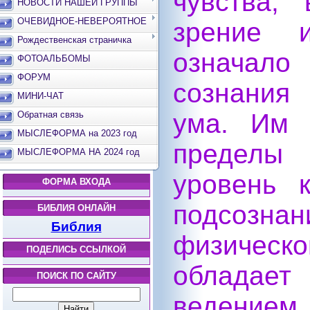
чувства,
НОВОСТИ НАШЕЙ ГРУППЫ
ОЧЕВИДНОЕ-НЕВЕРОЯТНОЕ
зрение 
Рождественская страничка
означал
ФОТОАЛЬБОМЫ
ФОРУМ
сознания
МИНИ-ЧАТ
ума. Им 
Обратная связь
МЫСЛЕФОРМА на 2023 год
пределы
МЫСЛЕФОРМА НА 2024 год
уровень 
ФОРМА ВХОДА
подсозн
БИБЛИЯ ОНЛАЙН
Библия
физическ
ПОДЕЛИСЬ ССЫЛКОЙ
облада
ПОИСК ПО САЙТУ
ведением