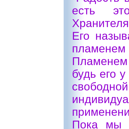
есть эт
Хранителя
Его назыв
пламене
Пламенем
будь его у
свобо
индивиду
применени
Пока мы 