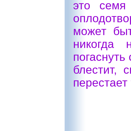
это семя
оплодотвор
может быт
никогда 
погаснуть 
блестит, 
перестает 