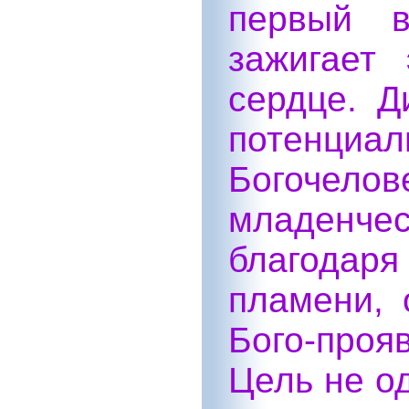
первый в
зажигает
сердце. Д
потенциа
Богочело
младенче
благода
пламени, 
Бого-проя
Цель не о