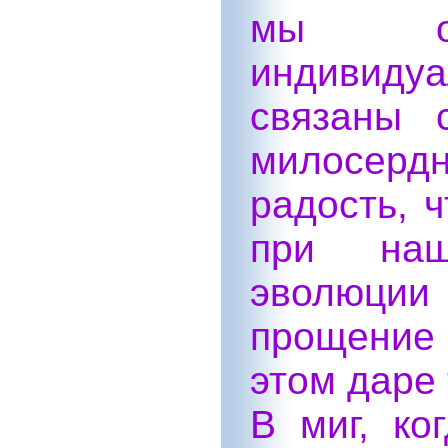
мы обл
индивидуа
связаны 
милосерд
радость, ч
при на
эволюции
прощение
этом даре
В миг, ко