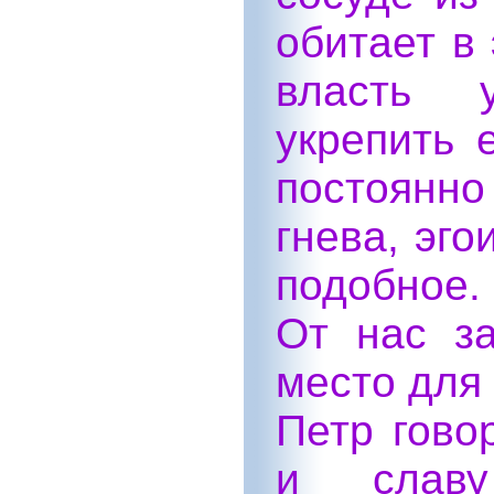
обитает в
власть 
укрепить е
постоянн
гнева, эго
подобное.
От нас за
место для 
Петр гово
и слав