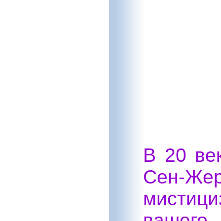
В 20 ве
Сен-Же
мистици
вашего