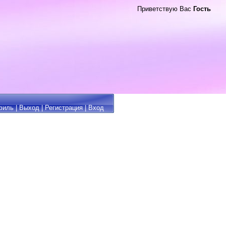
Приветствую Вас
Гость
филь
|
Выход
|
Регистрация
|
Вход