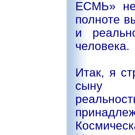
ЕСМЬ» не
полноте в
и реальн
человека.
Итак, я с
сыну н
реальн
принад
Космичес