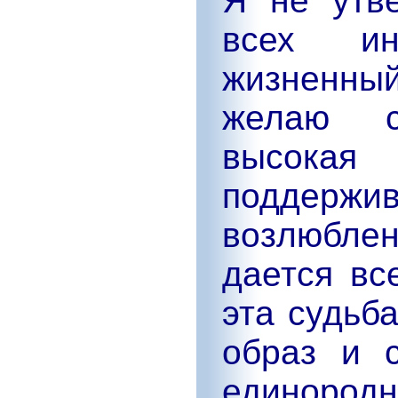
Я не утв
всех ин
жизненны
желаю с
высокая 
поддер
возлюбле
дается вс
эта судьб
образ и 
единородн