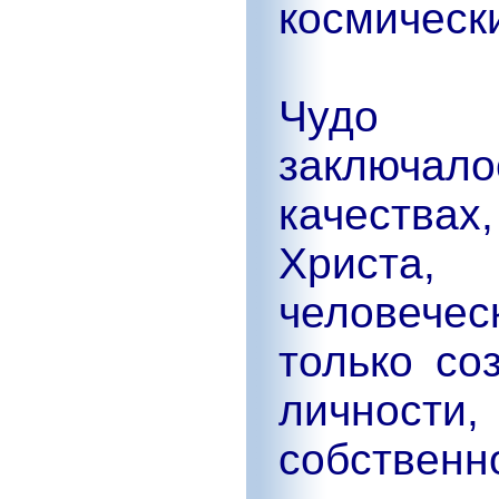
космическ
Чудо И
заключало
качества
Христа,
человече
только со
личнос
собствен