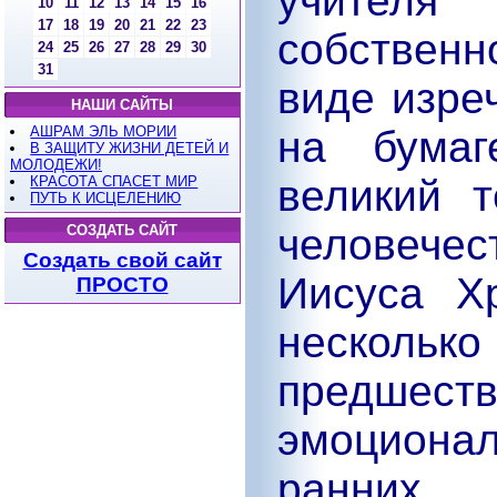
учителя
10
11
12
13
14
15
16
17
18
19
20
21
22
23
собствен
24
25
26
27
28
29
30
31
виде изре
НАШИ САЙТЫ
АШРАМ ЭЛЬ МОРИИ
на бумаг
В ЗАЩИТУ ЖИЗНИ ДЕТЕЙ И
МОЛОДЕЖИ!
великий т
КРАСОТА СПАСЕТ МИР
ПУТЬ К ИСЦЕЛЕНИЮ
человече
СОЗДАТЬ САЙТ
Создать свой сайт
Иисуса Х
ПРОСТО
несколько
предшест
эмоцион
ранних 