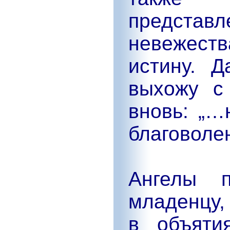
представл
невежест
истину. 
выхожу с
вновь: „…
благоволен
Ангелы 
младенцу,
в объяти