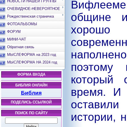
Вифлееме
НОВОСТИ НАШЕЙ ГРУППЫ
ОЧЕВИДНОЕ-НЕВЕРОЯТНОЕ
общине и
Рождественская страничка
ФОТОАЛЬБОМЫ
хорош
ФОРУМ
современ
МИНИ-ЧАТ
Обратная связь
наполнено
МЫСЛЕФОРМА на 2023 год
МЫСЛЕФОРМА НА 2024 год
поэтому 
ФОРМА ВХОДА
который 
БИБЛИЯ ОНЛАЙН
время. И 
Библия
оставил
ПОДЕЛИСЬ ССЫЛКОЙ
ПОИСК ПО САЙТУ
истории, н