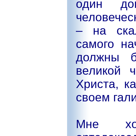
один до
человечес
– на ска
самого на
должны б
великой 
Христа, к
своем гал
Мне хо