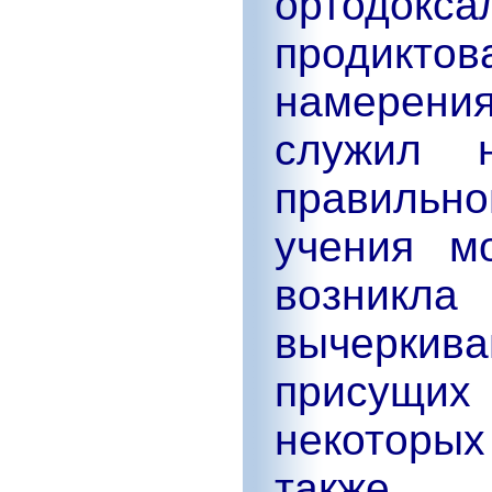
ортодокса
продик
намерени
служил 
правильн
учения м
возникл
вычерки
присущи
некоторы
также 