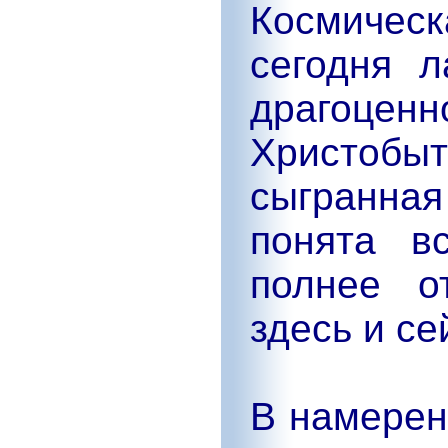
Космичес
сегодня 
драгоце
Христоб
сыгранная
понята в
полнее о
здесь и с
В намерен