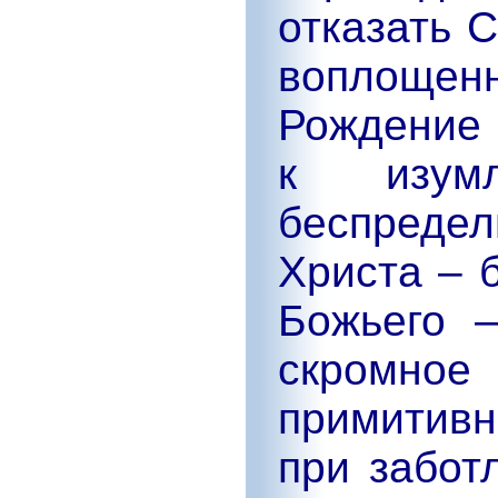
отказать 
воплоще
Рождение 
к изум
беспред
Христа – 
Божьего 
скромное
примитивн
при забот