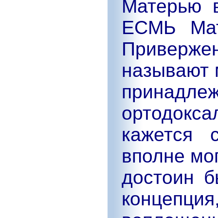
Матерью 
ЕСМЬ Мат
Приверже
называют 
принадлеж
ортодокса
кажется 
вполне мог
достоин б
концепция,