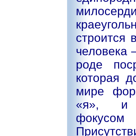
милосерди
краеугол
строится 
человека 
роде пос
которая д
мире фор
«я», и 
фокус
Присутст