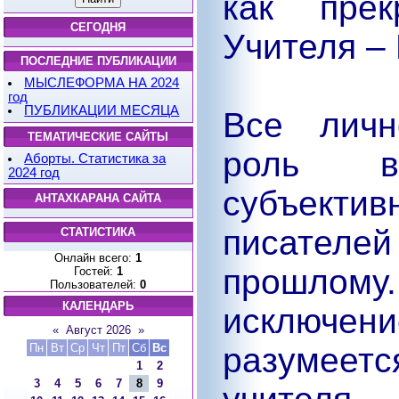
как прек
СЕГОДНЯ
Учителя –
ПОСЛЕДНИЕ ПУБЛИКАЦИИ
МЫСЛЕФОРМА НА 2024
год
ПУБЛИКАЦИИ МЕСЯЦА
Все личн
ТЕМАТИЧЕСКИЕ САЙТЫ
роль в
Аборты. Статистика за
2024 год
субъектив
АНТАХКАРАНА САЙТА
писателе
СТАТИСТИКА
Онлайн всего:
1
прошло
Гостей:
1
Пользователей:
0
КАЛЕНДАРЬ
исключ
«
Август 2026
»
Пн
Вт
Ср
Чт
Пт
Сб
Вс
разумеетс
1
2
3
4
5
6
7
8
9