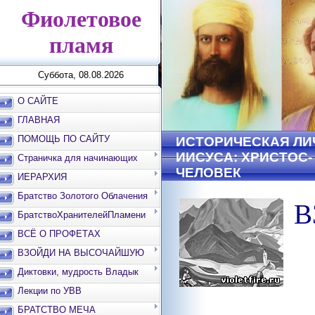
Фиолетовое
пламя
Суббота, 08.08.2026
О САЙТЕ
ГЛАВНАЯ
ПОМОЩЬ ПО САЙТУ
ИСТОРИЧЕСКАЯ ЛИ
ИИСУСА: ХРИСТОС-
Страничка для начинающих
ЧЕЛОВЕК
ИЕРАРХИЯ
Братство Золотого Облачения
В
БратствоХранителейПламени
ВСЁ О ПРОФЕТАХ
ВЗОЙДИ НА ВЫСОЧАЙШУЮ
ВЕРШИНУ
Диктовки, мудрость Владык
Лекции по УВВ
БРАТСТВО МЕЧА