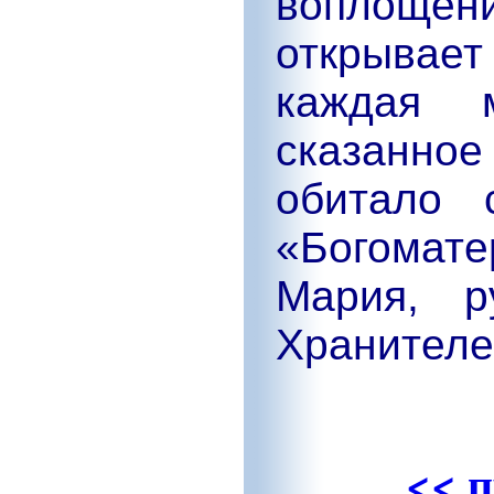
воплощен
открывает 
каждая м
сказанное
обитало 
«Богомат
Мария, р
Хранителей
<< 