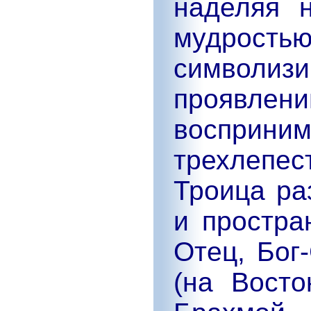
наделяя 
мудростью
символи
проявл
восприни
трехлепе
Троица ра
и простра
Отец, Бог
(на Восто