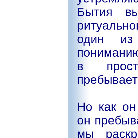
Бытия вы
ритуально
один из
пониманию
в прост
пребывает
Но как он
он пребыв
мы раскр