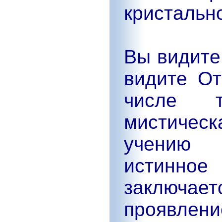
кристально
Вы видите
видите От
числе т
мистичес
учению
истинн
заключа
проявлени