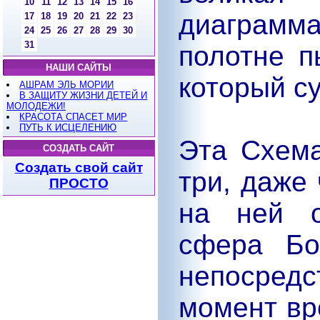
10
11
12
13
14
15
16
диаграмма
17
18
19
20
21
22
23
24
25
26
27
28
29
30
31
полотне 
НАШИ САЙТЫ
который су
АШРАМ ЭЛЬ МОРИИ
В ЗАЩИТУ ЖИЗНИ ДЕТЕЙ И
МОЛОДЕЖИ!
КРАСОТА СПАСЕТ МИР
ПУТЬ К ИСЦЕЛЕНИЮ
Эта Схема
СОЗДАТЬ САЙТ
Создать свой сайт
три, даже
ПРОСТО
на ней о
сфера Бо
непосредс
момент вр