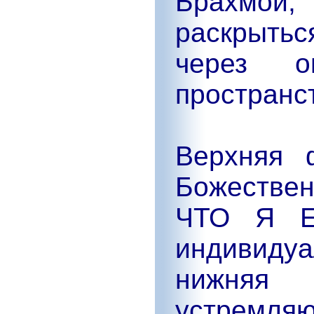
Брахмой,
раскрыть
через о
пространс
Верхняя 
Божестве
ЧТО Я Е
индивидуа
нижня
устремляю