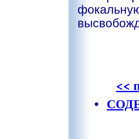
фокальную
высвобожд
<< 
•
СОД