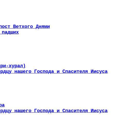
пост Ветхого Днями
 падших
ари-хурал)
ердцу нашего Господа и Спасителя Иисуса
ра
ердцу нашего Господа и Спасителя Иисуса