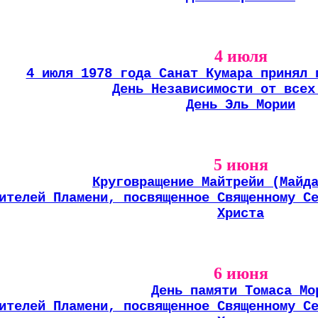
4 июля
4 июля 1978 года Санат Кумара принял 
День Независимости от всех
День Эль Мории
5 июня
Круговращение Майтрейи (Майд
ителей Пламени, посвященное Священному С
Христа
6 июня
День памяти Томаса Мо
ителей Пламени, посвященное Священному С