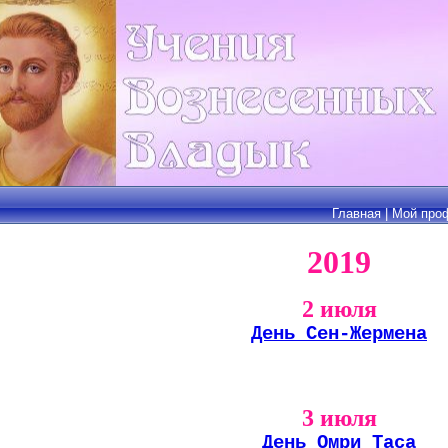
Главная
|
Мой про
2019
2 июля
День Сен-Жермена
3 июля
День Омри Таса