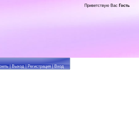
Приветствую Вас
Гость
филь
|
Выход
|
Регистрация
|
Вход