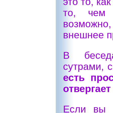
это то, ка
то, чем
возможно
внешнее п
В бесед
сутрами, 
есть про
отвергает
Если вы 