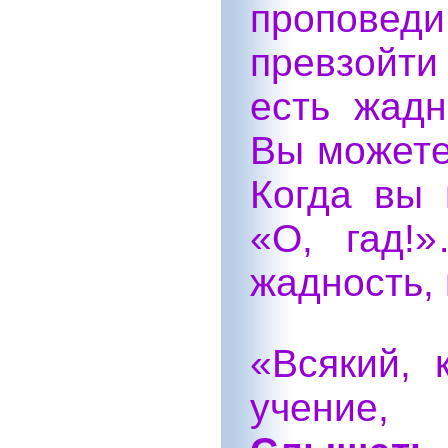
проповед
превзойти
есть жадн
Вы можете
Когда вы 
«O, гад!
жадность, 
«Всякий, 
учение,