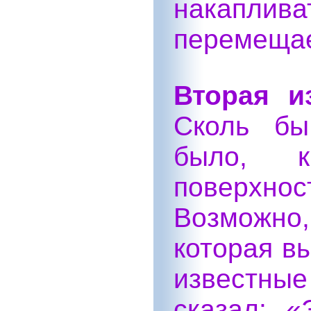
накапл
перемещае
Вторая и
Сколь бы
было, 
поверхнос
Возможно
которая вы
известные
сказал: «