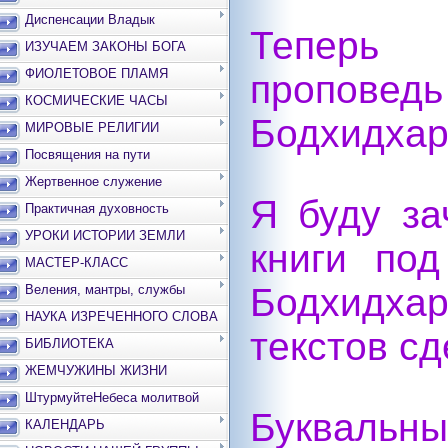
Диспенсации Владык
Теперь 
ИЗУЧАЕМ ЗАКОНЫ БОГА
ФИОЛЕТОВОЕ ПЛАМЯ
пропо
КОСМИЧЕСКИЕ ЧАСЫ
Бодхидха
МИРОВЫЕ РЕЛИГИИ
Посвящения на пути
Жертвенное служение
Я буду за
Практичная духовность
УРОКИ ИСТОРИИ ЗЕМЛИ
книги по
МАСТЕР-КЛАСС
Бодхидха
Веления, мантры, службы
НАУКА ИЗРЕЧЕННОГО СЛОВА
текстов сд
БИБЛИОТЕКА
ЖЕМЧУЖИНЫ ЖИЗНИ
ШтурмуйтеНебеса молитвой
Букваль
КАЛЕНДАРЬ