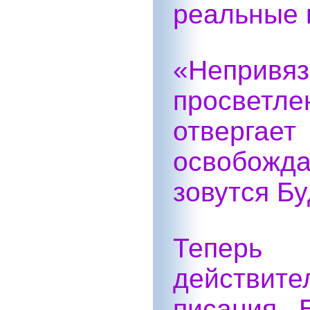
реальные 
«Непр
просвет
отвергае
освобожда
зовутся Б
Теперь 
действите
писания 