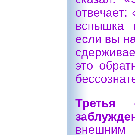
отвечает: 
вспышка 
если вы на
сдержива
это обрат
бессознат
Третья
заблужде
внешни