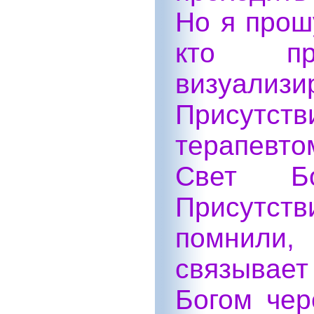
Но я прошу
кто пр
визуали
Присутст
терапевт
Свет Бо
Присутст
помнили,
связывает
Богом чер