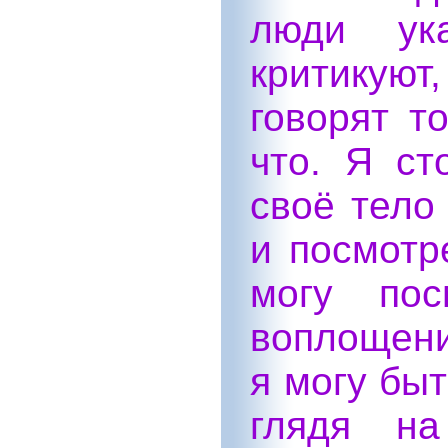
люди ук
критикуют
говорят т
что. Я ст
своё тело 
и посмотр
могу пос
воплощени
я могу быт
глядя на