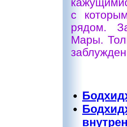
кажущими
с которы
рядом. З
Мары. Тол
заблужден
Бодхидх
Бодхид
внутре