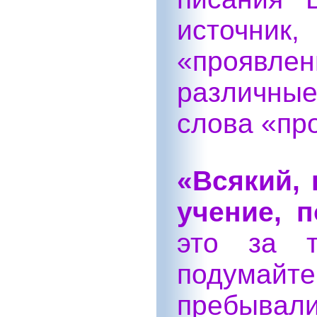
источни
«проявл
различны
слова «пр
«Всякий, 
учение, 
это за 
подумайт
пребывали