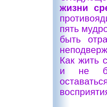
жизни ср
противоя
пять мудро
быть отр
неподверж
Как жить 
и не бы
оставать
восприяти