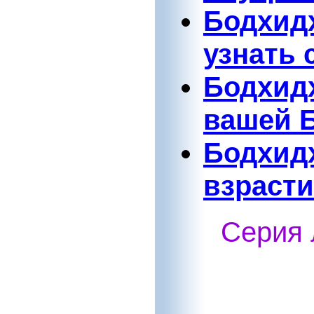
Бодхидх
узнать 
Бодхид
вашей 
Бодхидх
взрасти
Серия 