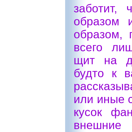
заботит, 
образом 
образом, 
всего ли
щит на д
будто к 
рассказыв
или иные с
кусок фа
внешние