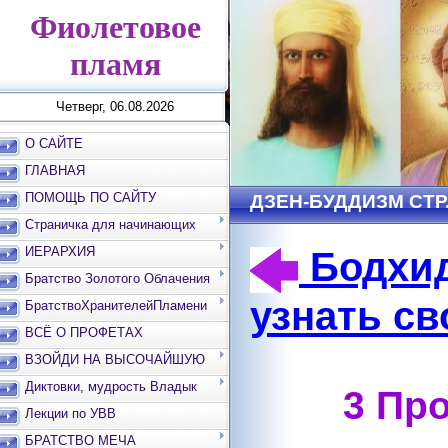
Фиолетовое
пламя
Четверг, 06.08.2026
О САЙТЕ
ГЛАВНАЯ
ПОМОЩЬ ПО САЙТУ
ДЗЕН-БУДДИЗМ СТР.
Страничка для начинающих
ИЕРАРХИЯ
Бодхид
Братство Золотого Облачения
узнать св
БратствоХранителейПламени
ВСЁ О ПРОФЕТАХ
ВЗОЙДИ НА ВЫСОЧАЙШУЮ
ВЕРШИНУ
Диктовки, мудрость Владык
3 Пр
Лекции по УВВ
БРАТСТВО МЕЧА