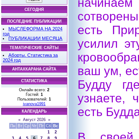
начинаем 
СЕГОДНЯ
сотворены
ПОСЛЕДНИЕ ПУБЛИКАЦИИ
есть При
МЫСЛЕФОРМА НА 2024
год
ПУБЛИКАЦИИ МЕСЯЦА
усилил эт
ТЕМАТИЧЕСКИЕ САЙТЫ
кровообра
Аборты. Статистика за
2024 год
ваш ум, ес
АНТАХКАРАНА САЙТА
Будду гд
СТАТИСТИКА
Онлайн всего:
2
узнаете, 
Гостей:
1
Пользователей:
1
ivanova1991
есть Будда
КАЛЕНДАРЬ
«
Август 2026
»
Пн
Вт
Ср
Чт
Пт
Сб
Вс
1
2
В своей 
3
4
5
6
7
8
9