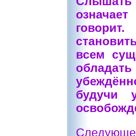
Слышать
означает
говори
становит
всем сущ
облад
убеждённ
будучи 
освобожд
Следующ