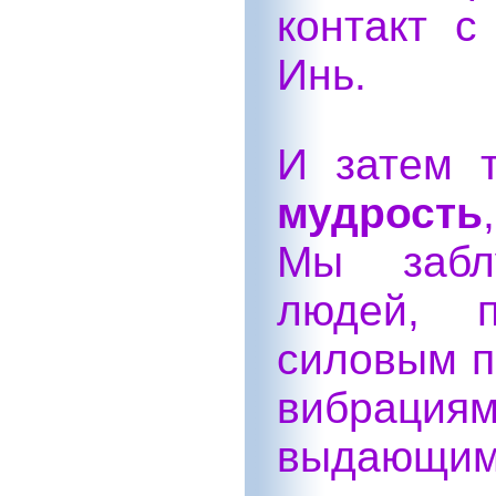
контакт с
Инь.
И затем т
мудрость
Мы забл
людей, п
силовым п
вибрац
выдающим