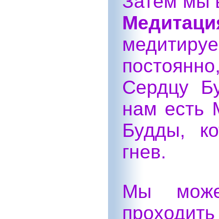
Затем мы 
Медитаци
медитируе
постоянн
Сердцу Б
нам есть
Будды, к
гнев.
Мы може
проходить