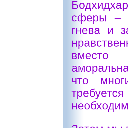
Бодхидхар
сферы – 
гнева и з
нравстве
вместо
аморальн
что мног
требуе
необходим