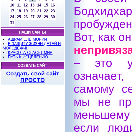
10
11
12
13
14
15
16
Бодхидх
17
18
19
20
21
22
23
24
25
26
27
28
29
30
пробужде
31
НАШИ САЙТЫ
Вот, как о
АШРАМ ЭЛЬ МОРИИ
В ЗАЩИТУ ЖИЗНИ ДЕТЕЙ И
непривяз
МОЛОДЕЖИ!
КРАСОТА СПАСЕТ МИР
ПУТЬ К ИСЦЕЛЕНИЮ
– это у
СОЗДАТЬ САЙТ
означает
Создать свой сайт
ПРОСТО
самому с
мы не пр
меньшему 
если люд