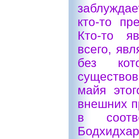
заблуждае
кто-то пр
Кто-то я
всего, яв
без ко
существо
майя этог
внешних п
в соот
Бодхидх