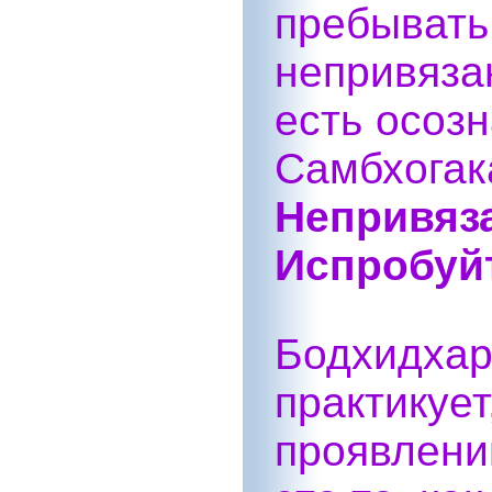
пребыв
непривяза
есть осозн
Самбхо
Непривяз
Испробуй
Бодхидхар
практикуе
проявлени