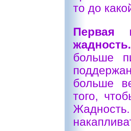
то до како
Первая
жадность.
больше п
поддержа
больше в
того, что
Жадность
накаплив