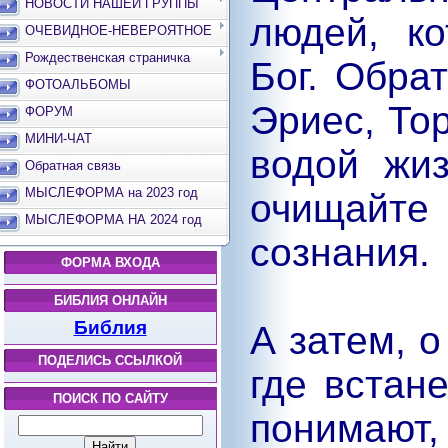
НОВОСТИ НАШЕЙ ГРУППЫ
людей, к
ОЧЕВИДНОЕ-НЕВЕРОЯТНОЕ
Рождественская страничка
Бог. Обра
ФОТОАЛЬБОМЫ
Эриес, Тор
ФОРУМ
МИНИ-ЧАТ
водой жи
Обратная связь
МЫСЛЕФОРМА на 2023 год
очищайте
МЫСЛЕФОРМА НА 2024 год
сознания.
ФОРМА ВХОДА
БИБЛИЯ ОНЛАЙН
Библия
А затем, о
ПОДЕЛИСЬ ССЫЛКОЙ
где встане
ПОИСК ПО САЙТУ
понимают, 