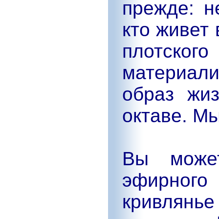
прежде: н
кто живет 
плотског
материал
образ жи
октаве. Мы
Вы может
эфирног
кривлянь