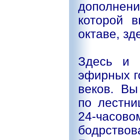
дополне
которой 
октаве, зд
Здесь и 
эфирных г
веков. Вы
по лестни
24-часов
бодрствов