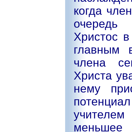
когда чле
очередь
Христос в
главным в
члена с
Христа ув
нему при
потенциал
учителем
меньш