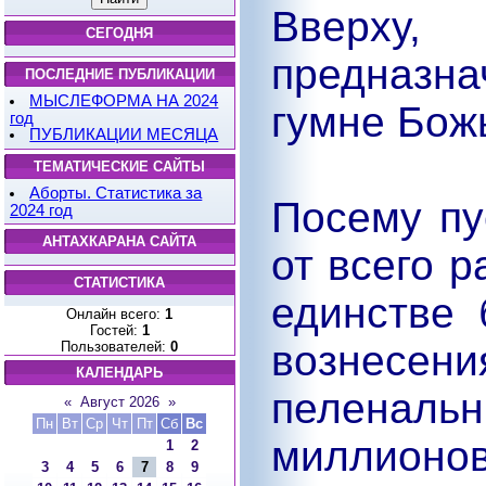
Вверху
СЕГОДНЯ
предназн
ПОСЛЕДНИЕ ПУБЛИКАЦИИ
МЫСЛЕФОРМА НА 2024
гумне Бож
год
ПУБЛИКАЦИИ МЕСЯЦА
ТЕМАТИЧЕСКИЕ САЙТЫ
Аборты. Статистика за
Посему пу
2024 год
АНТАХКАРАНА САЙТА
от всего р
СТАТИСТИКА
единстве 
Онлайн всего:
1
Гостей:
1
вознесени
Пользователей:
0
КАЛЕНДАРЬ
пелена
«
Август 2026
»
Пн
Вт
Ср
Чт
Пт
Сб
Вс
миллионов
1
2
3
4
5
6
7
8
9