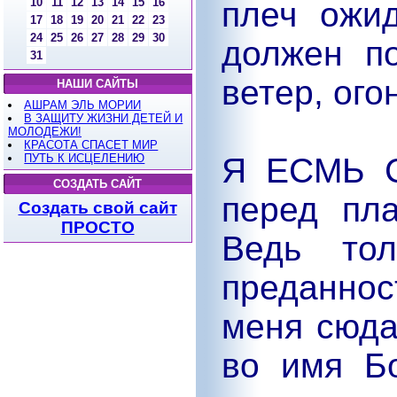
10
11
12
13
14
15
16
плеч ожи
17
18
19
20
21
22
23
24
25
26
27
28
29
30
должен по
31
ветер, ого
НАШИ САЙТЫ
АШРАМ ЭЛЬ МОРИИ
В ЗАЩИТУ ЖИЗНИ ДЕТЕЙ И
МОЛОДЕЖИ!
КРАСОТА СПАСЕТ МИР
ПУТЬ К ИСЦЕЛЕНИЮ
Я ЕСМЬ С
СОЗДАТЬ САЙТ
перед пл
Создать свой сайт
ПРОСТО
Ведь то
преданно
меня сюда
во имя Б