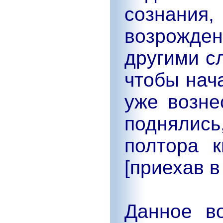
сознан
возрожде
другими с
чтобы нач
уже возне
поднялис
полтора 
[приехав в
Данное в