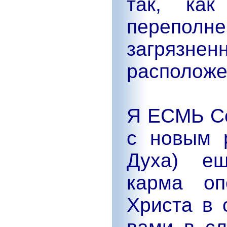
так, как
перепо
загрязнен
расположе
Я ЕСМЬ Се
с новым 
Духа) ещ
карма оп
Христа в 