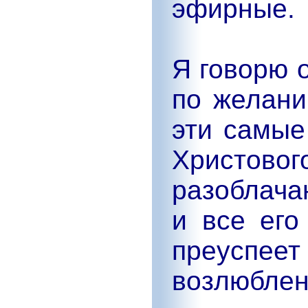
эфирные.
Я говорю о
по желани
эти самые
Христово
разоблача
и все его
преусп
возлюблен