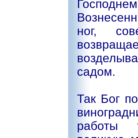
Господ
Вознесен
ног, со
возвращ
возделыва
садом.
Так Бог п
виноград
работы 