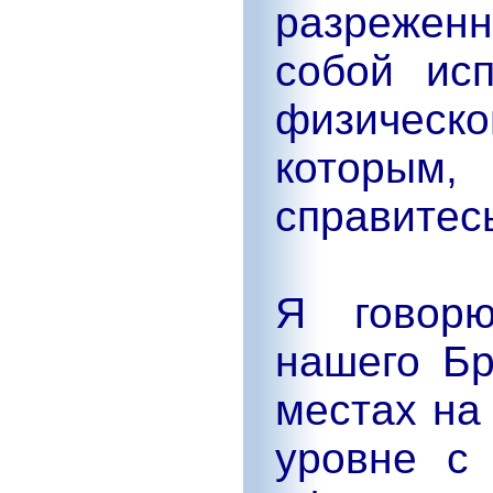
разреженн
собой ис
физическ
которы
справитес
Я говор
нашего Бр
местах на
уровне с