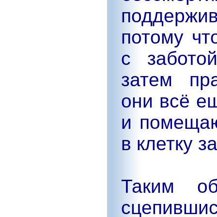
поддержи
потому чт
с забото
затем пр
они всё е
и помещаю
в клетку з
Таким об
сцепившис