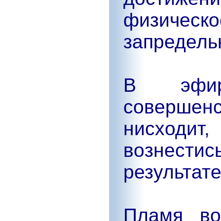
физичес
запредель
В эфир
соверше
нисходит
вознестис
результате
Пламя во