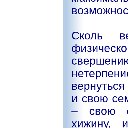
возможнос
Сколь в
физическ
свершению
нетерпе
вернуться
и свою се
– свою с
хижину, 