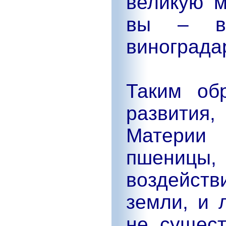
великую 
вы – в
винограда
Таким об
развития,
Материи
пшеницы,
воздейст
земли, и 
не сущес