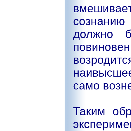
вмешивает
сознани
должно б
повиновен
возродит
наивысше
само возне
Таким об
экспериме