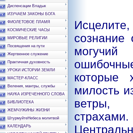
Диспенсации Владык
ИЗУЧАЕМ ЗАКОНЫ БОГА
Исцелите
ФИОЛЕТОВОЕ ПЛАМЯ
КОСМИЧЕСКИЕ ЧАСЫ
сознание 
МИРОВЫЕ РЕЛИГИИ
Посвящения на пути
могучий
Жертвенное служение
ошибочны
Практичная духовность
УРОКИ ИСТОРИИ ЗЕМЛИ
которые 
МАСТЕР-КЛАСС
Веления, мантры, службы
милость и
НАУКА ИЗРЕЧЕННОГО СЛОВА
ветры, 
БИБЛИОТЕКА
ЖЕМЧУЖИНЫ ЖИЗНИ
страхам
ШтурмуйтеНебеса молитвой
Централ
КАЛЕНДАРЬ