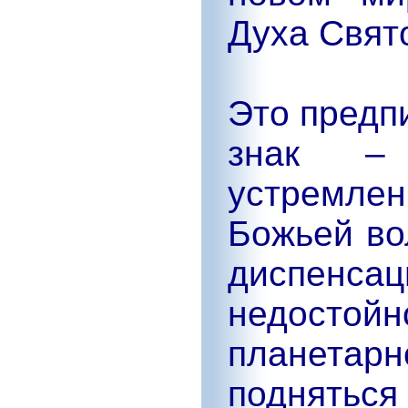
Духа Свято
Это предп
знак –
устремлен
Божьей во
диспенс
недост
планетарн
поднятьс