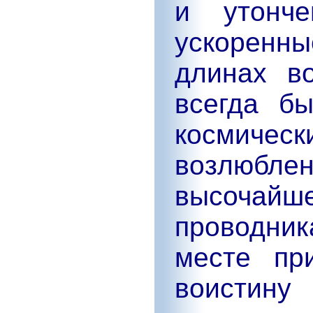
и утонч
ускоренн
длинах в
всегда б
космиче
возлюбле
высочай
проводни
месте пр
воистину