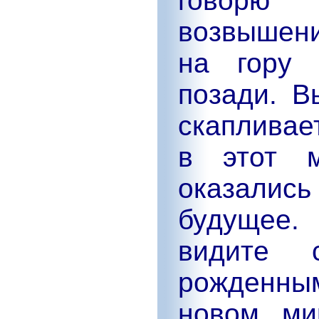
говорю
возвышени
на гору 
позади. В
скапливае
в этот м
оказали
будущее.
видите 
рожденны
новом ми