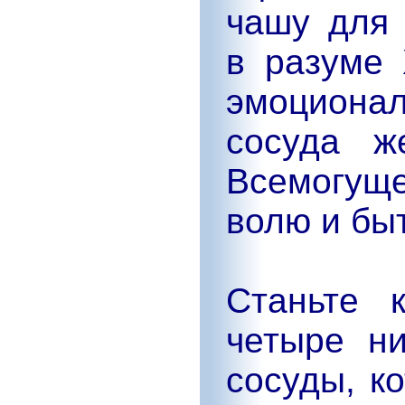
чашу для
в разуме 
эмоциона
сосуда ж
Всемогуще
волю и быт
Станьте 
четыре н
сосуды, ко