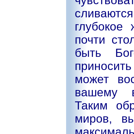
чувствов
сливаются
глубокое
почти сто
быть Бо
приносить
может во
вашему 
Таким об
миров, в
максима