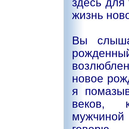
здесь для 
жизнь нов
Вы слыша
рожденн
возлюбл
новое рожд
я помазы
веков, 
мужчиной