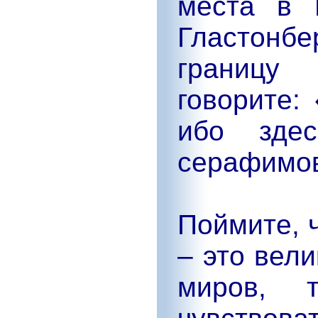
места в 
Гластонб
границу
говорите:
ибо зде
серафимо
Поймите, 
– это вел
миров, 