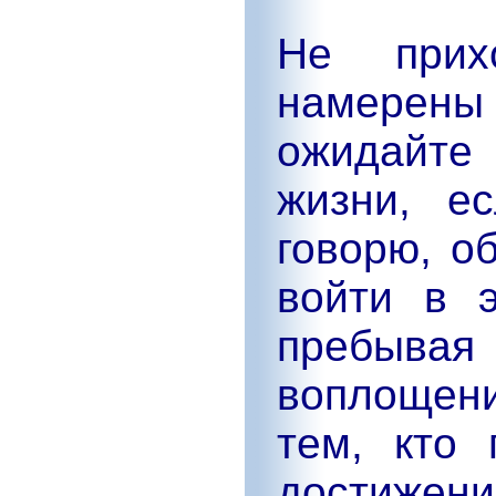
Не прих
намерены 
ожидайте 
жизни, е
говорю, о
войти в 
пребыв
воплощени
тем, кто 
достиж