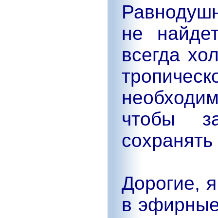
Равнодушн
не найде
всегда хо
тропич
необходи
чтобы з
сохранять
Дорогие, 
в эфирные