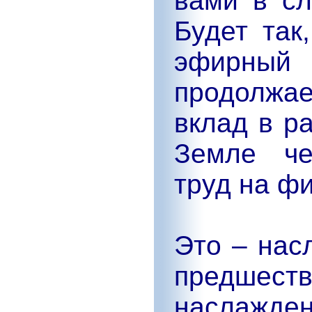
вами в сл
Будет так
эфирный
продолжа
вклад в р
Земле че
труд на ф
Это – нас
предшест
наслажден