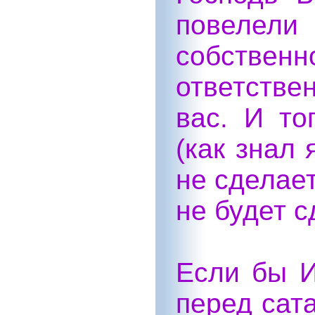
повелели
собственн
ответстве
вас. И то
(как знал 
не сделает
не будет с
Если бы И
перед сат