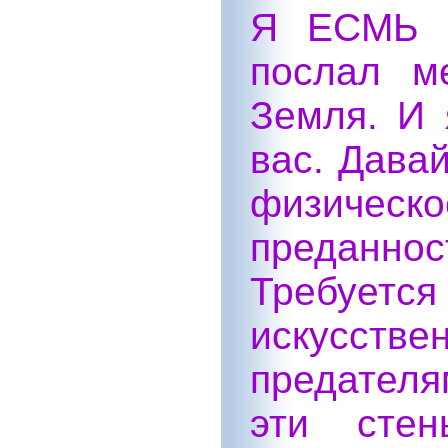
Я ЕСМЬ С
послал м
Земля. И 
вас. Давай
физичес
преданно
Требуется
искусс
предателя
эти стен