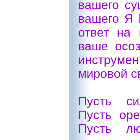
вашего су
вашего Я 
ответ на
ваше осоз
инструме
мировой с
Пусть си
Пусть оре
Пусть л