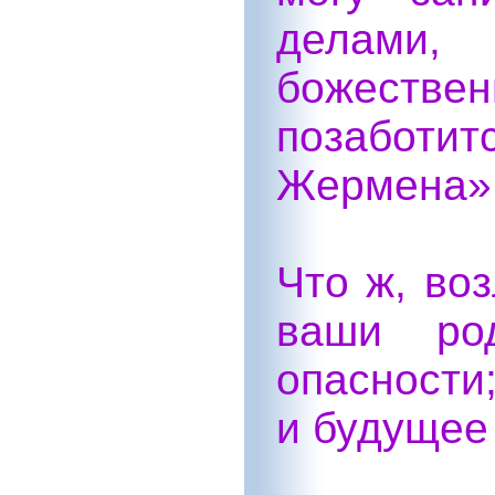
делами,
божестве
позаботит
Жермена»
Что ж, во
ваши ро
опасности
и будущее