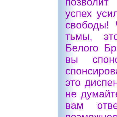
позволит
успех уси
свободы!
тьмы, эт
Белого Бр
вы спон
спонсиров
это диспе
не думайте
вам отв
возможнос