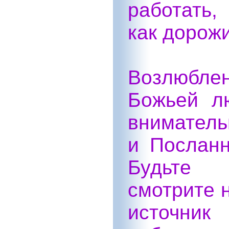
работать,
как дорожи
Возлюбле
Божьей л
внимател
и Посланн
Будьте 
смотрите н
источник