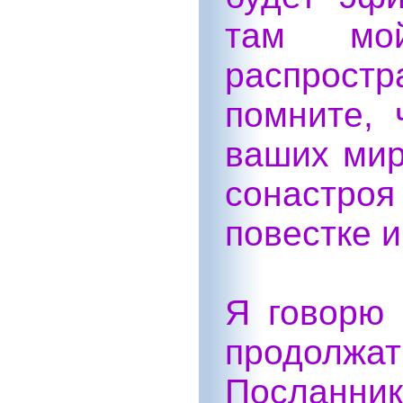
там мо
распрост
помните, 
ваших мир
сонастро
повестке и
Я говорю 
продол
Посланни