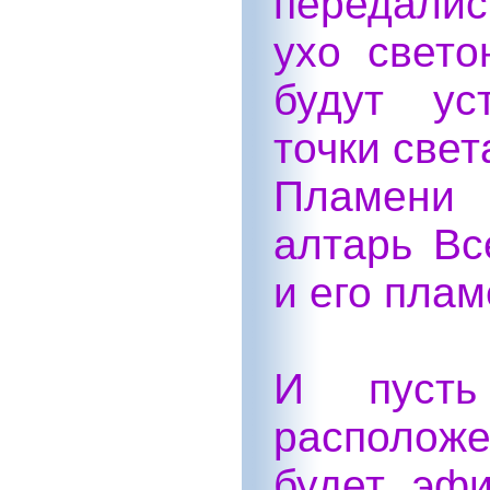
передалис
ухо свето
будут ус
точки све
Пламени 
алтарь Вс
и его пла
И пусть
располож
будет эф