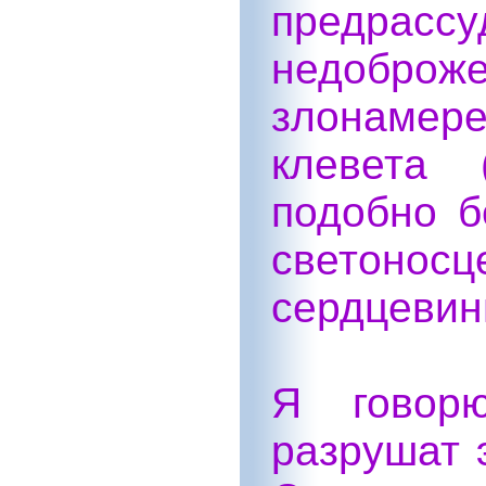
предрассу
недоброже
злонамер
клевета 
подобно б
светоносц
сердцевин
Я говорю
разрушат 