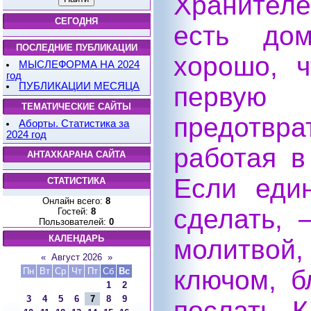
Хранителе
СЕГОДНЯ
есть до
ПОСЛЕДНИЕ ПУБЛИКАЦИИ
хорошо, 
МЫСЛЕФОРМА НА 2024
год
ПУБЛИКАЦИИ МЕСЯЦА
первую
ТЕМАТИЧЕСКИЕ САЙТЫ
предотв
Аборты. Статистика за
2024 год
работая в
АНТАХКАРАНА САЙТА
Если еди
СТАТИСТИКА
Онлайн всего:
8
сделать, 
Гостей:
8
Пользователей:
0
КАЛЕНДАРЬ
молитвой,
«
Август 2026
»
ключом, б
Пн
Вт
Ср
Чт
Пт
Сб
Вс
1
2
3
4
5
6
7
8
9
послать К