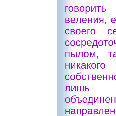
говорить
веления, 
своего с
сосредото
пылом, т
никаког
собственн
лишь ц
объедине
направлен