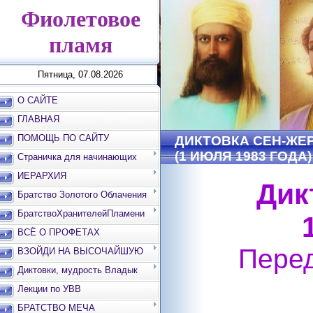
Фиолетовое
пламя
Пятница, 07.08.2026
О САЙТЕ
ГЛАВНАЯ
ПОМОЩЬ ПО САЙТУ
ДИКТОВКА СЕН-ЖЕ
(1 ИЮЛЯ 1983 ГОДА)
Страничка для начинающих
ИЕРАРХИЯ
Дик
Братство Золотого Облачения
БратствоХранителейПламени
ВСЁ О ПРОФЕТАХ
​Пере
ВЗОЙДИ НА ВЫСОЧАЙШУЮ
ВЕРШИНУ
Диктовки, мудрость Владык
Лекции по УВВ
БРАТСТВО МЕЧА