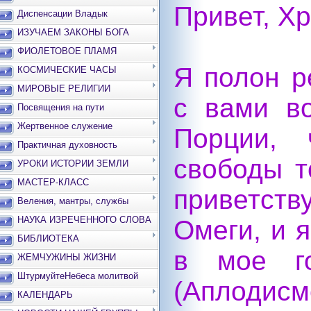
Привет, Х
Диспенсации Владык
ИЗУЧАЕМ ЗАКОНЫ БОГА
ФИОЛЕТОВОЕ ПЛАМЯ
Я полон р
КОСМИЧЕСКИЕ ЧАСЫ
МИРОВЫЕ РЕЛИГИИ
с вами в
Посвящения на пути
Жертвенное служение
Порции, 
Практичная духовность
свободы т
УРОКИ ИСТОРИИ ЗЕМЛИ
МАСТЕР-КЛАСС
приветст
Веления, мантры, службы
НАУКА ИЗРЕЧЕННОГО СЛОВА
Омеги, и 
БИБЛИОТЕКА
в мое го
ЖЕМЧУЖИНЫ ЖИЗНИ
ШтурмуйтеНебеса молитвой
(Аплодисм
КАЛЕНДАРЬ