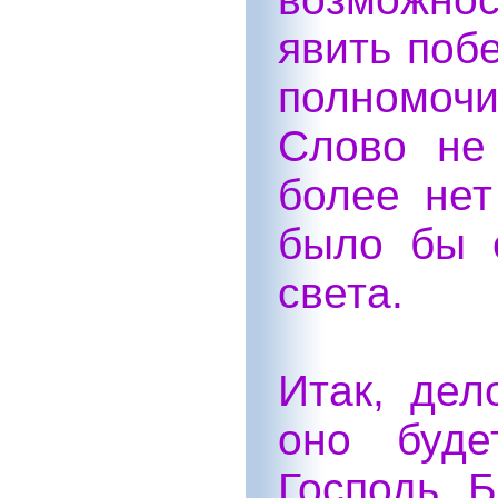
явить поб
полномоч
Слово не
более нет
было бы 
света.
Итак, дел
оно буде
Господь Б