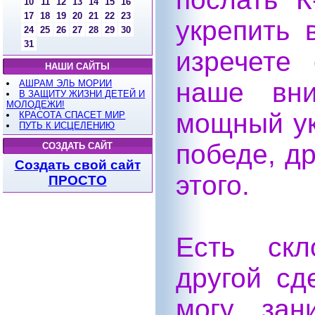
10
11
12
13
14
15
16
17
18
19
20
21
22
23
укрепить 
24
25
26
27
28
29
30
31
изречете
НАШИ САЙТЫ
наше вни
АШРАМ ЭЛЬ МОРИИ
В ЗАЩИТУ ЖИЗНИ ДЕТЕЙ И
МОЛОДЕЖИ!
мощный ук
КРАСОТА СПАСЕТ МИР
ПУТЬ К ИСЦЕЛЕНИЮ
победе, др
СОЗДАТЬ САЙТ
Создать свой сайт
этого.
ПРОСТО
Есть скл
другой сд
могу зан