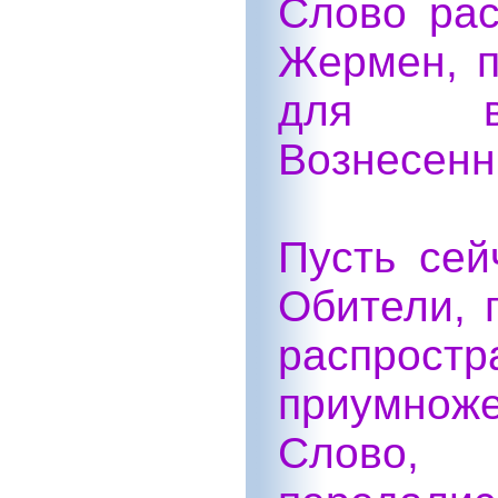
Слово рас
Жермен, 
для вы
Вознесенн
Пусть сей
Обители, 
распро
приумнож
Слово,