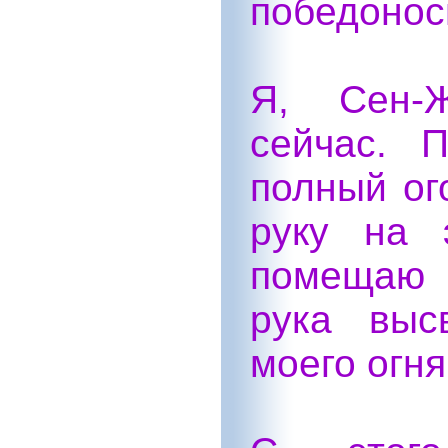
победонос
Я, Сен-
сейчас. 
полный ог
руку на 
помещаю 
рука выс
моего огня