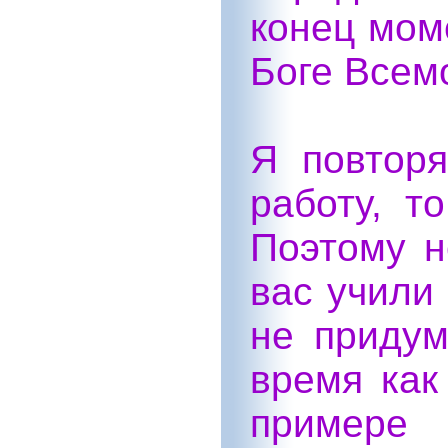
конец мом
Боге Всем
Я повтор
работу, т
Поэтому н
вас учили 
не придум
время как
примере 