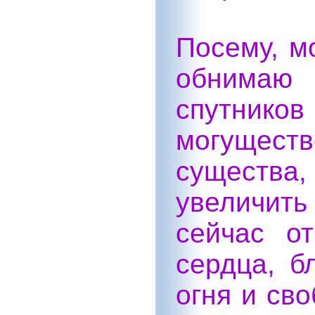
Посему, м
обнимаю
спутников
могущест
существа,
увеличит
сейчас о
сердца, б
огня и св