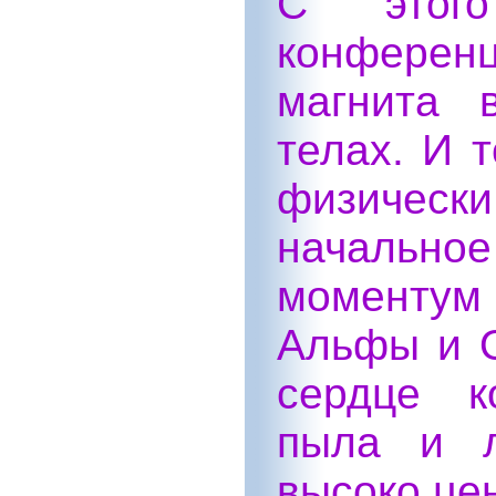
С этог
конферен
магнита 
телах. И т
физичес
начально
моментум
Альфы и О
сердце к
пыла и л
высоко це