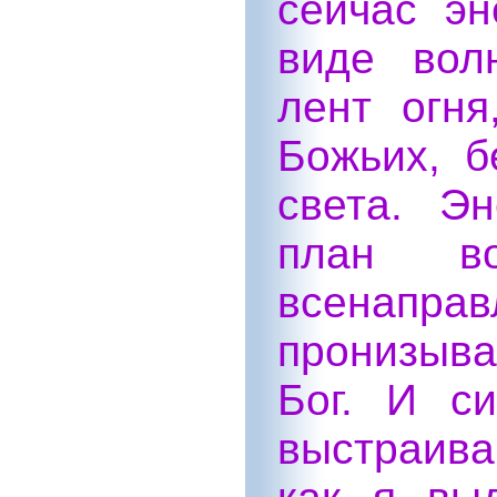
сейчас эн
виде вол
лент огня
Божьих, б
света. Э
план во
всенапра
пронизыва
Бог. И с
выстраив