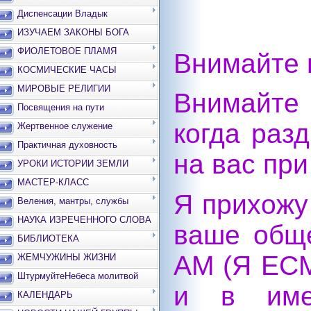
Диспенсации Владык
ИЗУЧАЕМ ЗАКОНЫ БОГА
ФИОЛЕТОВОЕ ПЛАМЯ
Внимайте 
КОСМИЧЕСКИЕ ЧАСЫ
МИРОВЫЕ РЕЛИГИИ
Внимайте
Посвящения на пути
когда раз
Жертвенное служение
Практичная духовность
на вас пр
УРОКИ ИСТОРИИ ЗЕМЛИ
МАСТЕР-КЛАСС
Я прихожу
Веления, мантры, службы
НАУКА ИЗРЕЧЕННОГО СЛОВА
ваше обще
БИБЛИОТЕКА
AM (Я ЕСМ
ЖЕМЧУЖИНЫ ЖИЗНИ
ШтурмуйтеНебеса молитвой
и в име
КАЛЕНДАРЬ