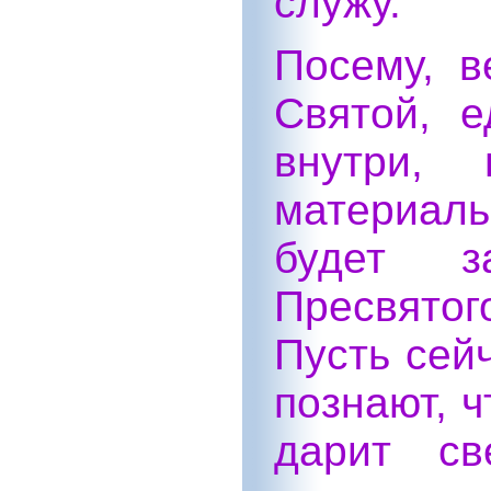
служу.
Посему, в
Святой, 
внутри,
материал
будет з
Пресвятог
Пусть сей
познают, ч
дарит св