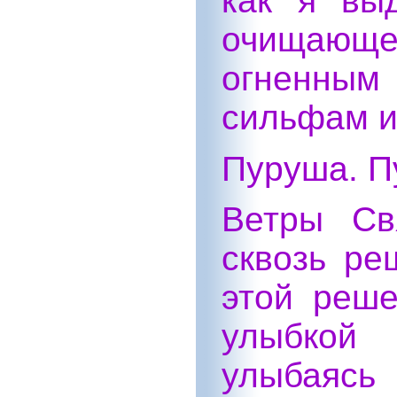
как я вы
очищающ
огненным
сильфам и
Пуруша. П
Ветры Св
сквозь ре
этой реше
улыбкой
улыба