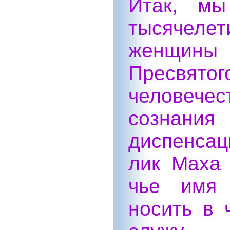
Итак, мы
тысячелет
женщины
Пресвя
человеч
сознани
диспенсац
лик Маха 
чье имя 
носить в 