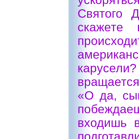
Святого 
скажете 
происход
америка
карусел
вращается
«О да, сы
побеждае
входишь в
подгот