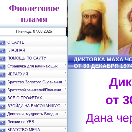
Фиолетовое
пламя
Пятница, 07.08.2026
О САЙТЕ
ГЛАВНАЯ
ПОМОЩЬ ПО САЙТУ
ДИКТОВКА МАХА Ч
ОТ 30 ДЕКАБРЯ 197
Страничка для начинающих
ИЕРАРХИЯ
Дик
Братство Золотого Облачения
БратствоХранителейПламени
от 3
ВСЁ О ПРОФЕТАХ
ВЗОЙДИ НА ВЫСОЧАЙШУЮ
ВЕРШИНУ
Дана че
Диктовки, мудрость Владык
Лекции по УВВ
БРАТСТВО МЕЧА