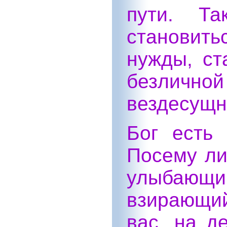
пути. Т
становит
нужды, ст
безличн
вездесущн
Бог есть 
Посему ли
улыбающи
взирающи
вас, на д