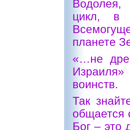
Водолея,
цикл, в
Всемогу
планете З
«…не дре
Израиля»
воинств.
Так знайт
общается с
Бог – это 