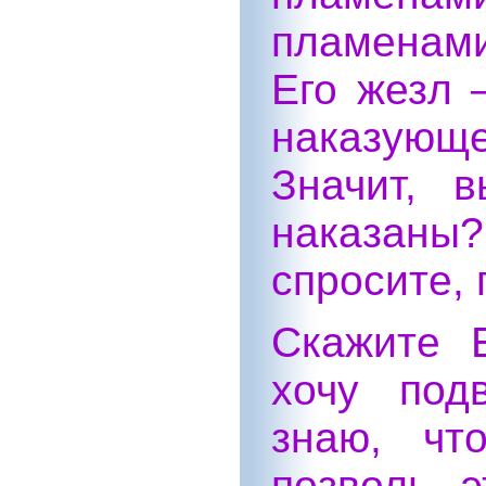
пламенам
Его жезл 
наказующ
Значит, 
наказаны?
спросите, 
Скажите 
хочу под
знаю, чт
позволь 