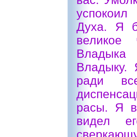
успокоил
Духа. Я 
великое 
Владыка
Владыку. 
ради все
диспенса
расы. Я в
видел ег
сверкающ