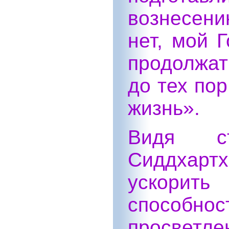
вознесени
нет, мой Г
продолжа
до тех по
жизнь».
Видя ст
Сиддхарт
ускорить
способно
просветле