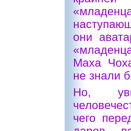
«младен
наступающ
они авата
«младенц
Маха Чох
не знали 
Но, ув
человечес
чего пере
даров вс