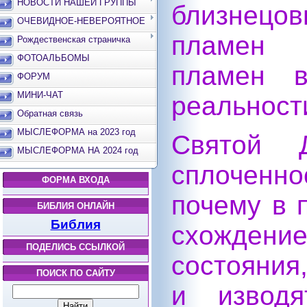
НОВОСТИ НАШЕЙ ГРУППЫ
близнецо
ОЧЕВИДНОЕ-НЕВЕРОЯТНОЕ
пламен П
Рождественская страничка
ФОТОАЛЬБОМЫ
пламен в
ФОРУМ
МИНИ-ЧАТ
реальност
Обратная связь
МЫСЛЕФОРМА на 2023 год
Святой 
МЫСЛЕФОРМА НА 2024 год
сплоченн
ФОРМА ВХОДА
почему в 
БИБЛИЯ ОНЛАЙН
Библия
схожден
ПОДЕЛИСЬ ССЫЛКОЙ
состояния
ПОИСК ПО САЙТУ
и извод