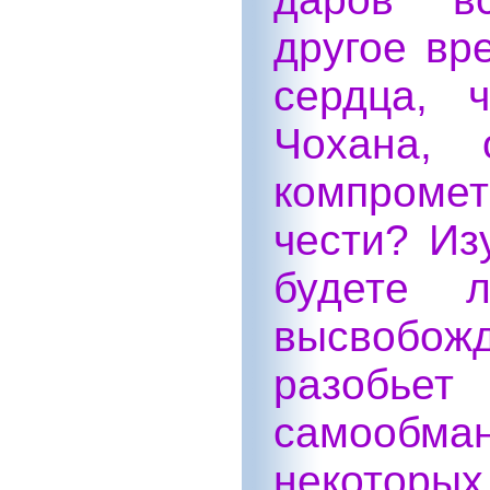
другое вр
сердца, 
Чохана, 
компромет
чести? Из
будете 
высвобо
разобье
самообма
некоторы