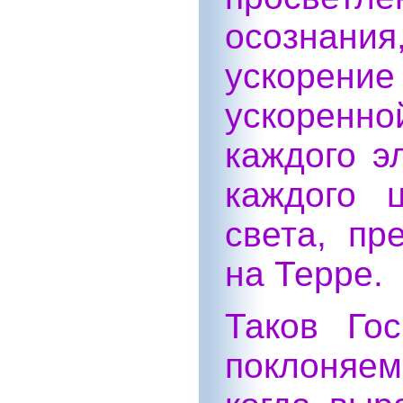
осознани
ускорени
ускоренн
каждого э
каждого ц
света, п
на Терре.
Таков Го
поклоняем