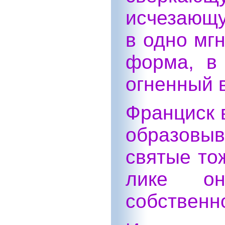
исчезающу
в одно мгн
форма, в 
огненный 
Франциск в
образовыв
святые тож
лике о
собственн