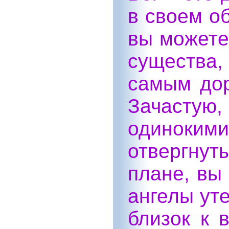
в своем о
вы можете
существа
самым дор
Зачастую,
одинок
отвергну
плане, вы 
ангелы ут
близок к в