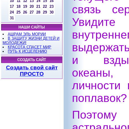
10
11
12
13
14
15
16
связь се
17
18
19
20
21
22
23
24
25
26
27
28
29
30
31
Увидит
НАШИ САЙТЫ
внутренне
АШРАМ ЭЛЬ МОРИИ
В ЗАЩИТУ ЖИЗНИ ДЕТЕЙ И
МОЛОДЕЖИ!
выдержат
КРАСОТА СПАСЕТ МИР
ПУТЬ К ИСЦЕЛЕНИЮ
и взды
СОЗДАТЬ САЙТ
Создать свой сайт
океаны, 
ПРОСТО
личности 
поплавок?
Поэтому
астраль