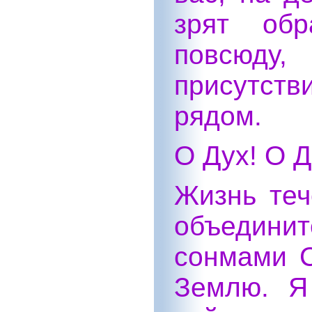
зрят обр
повсюду,
присутст
рядом.
О Дух! О Д
Жизнь теч
объедин
сонмами С
Землю. Я