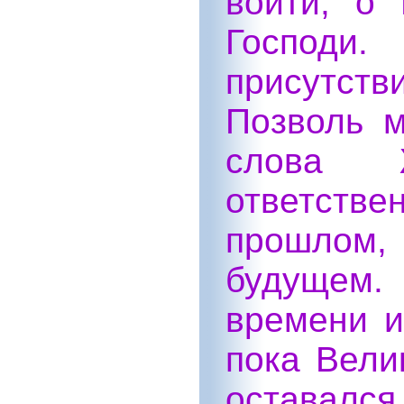
войти, о 
Господи
присутст
Позволь 
слова 
ответстве
прошлом,
будущем.
времени и
пока Вели
остав