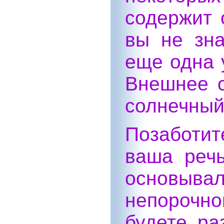
содержит 
вы не зна
еще одна 
Внешнее с
солнечный
Позаботи
ваша речь
основы
непорочн
будете ра