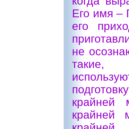
когда выр
Его имя –
его прих
приготавл
не осознаю
такие, 
использую
подготовку
крайней 
крайней 
крайней