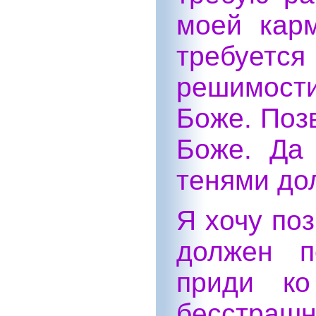
моей карм
требуетс
решимост
Боже. Позв
Боже. Да
тенями до
Я хочу поз
должен п
приди ко
бесстрашн