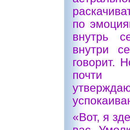
раскачива
по эмоция
внутрь с
внутри с
говорит. 
почти
утвержда
успокаива
«Вот, я зд
вас. Умолк