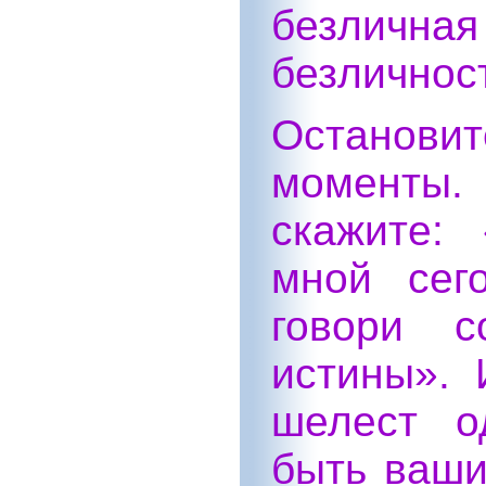
безлична
безличност
Остановит
моменты.
скажите:
мной сег
говори с
истины».
шелест о
быть ваши