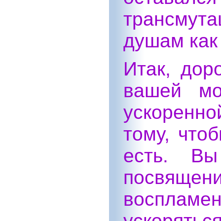
трансмута
душам как
Итак, дор
вашей мо
ускоренно
тому, что
есть. Вы
посвя
воспламе
ускорять