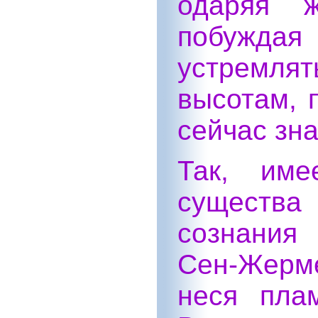
одаряя ж
побуждая 
устремл
высотам, 
сейчас зна
Так, име
существа
сознания
Сен-Жерм
неся пла