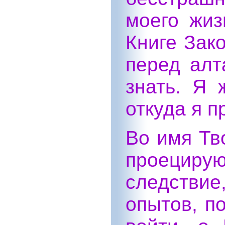
моего жиз
Книге Зако
перед алт
знать. Я 
откуда я п
Во имя Тво
проециру
следстви
опытов, п