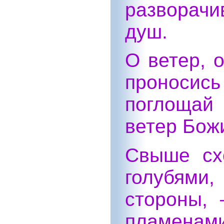
разворач
душ.
О ветер, о
проносись
поглощай 
ветер Бож
Свыше сх
голубям
стороны, 
пламена