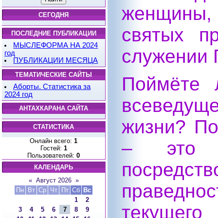
женщины
СЕГОДНЯ
святых п
ПОСЛЕДНИЕ ПУБЛИКАЦИИ
МЫСЛЕФОРМА НА 2024
служении 
год
ПУБЛИКАЦИИ МЕСЯЦА
ТЕМАТИЧЕСКИЕ САЙТЫ
Поймёте 
Аборты. Статистика за
2024 год
всеведу
АНТАХКАРАНА САЙТА
жизни? По
СТАТИСТИКА
Онлайн всего:
1
– это 
Гостей:
1
Пользователей:
0
посредств
КАЛЕНДАРЬ
«
Август 2026
»
праведно
Пн
Вт
Ср
Чт
Пт
Сб
Вс
1
2
текущего
3
4
5
6
7
8
9