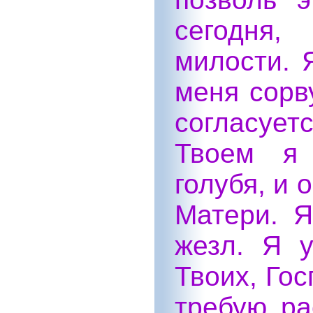
сегодня,
милости. Я
меня сорв
согласует
Твоем я 
голубя, и 
Матери. Я
жезл. Я у
Твоих, Гос
требую ра